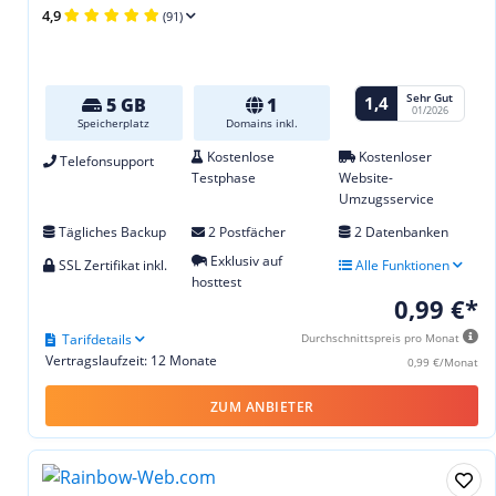
4,9
(91)
Sehr Gut
1,4
5 GB
1
01/2026
Speicherplatz
Domains inkl.
Kostenlose
Kostenloser
Telefonsupport
Testphase
Website-
Umzugsservice
Tägliches Backup
2 Postfächer
2 Datenbanken
Exklusiv auf
SSL Zertifikat inkl.
Alle Funktionen
hosttest
0,99 €*
Tarifdetails
Durchschnittspreis pro Monat
Vertragslaufzeit: 12 Monate
0,99 €/Monat
ZUM ANBIETER