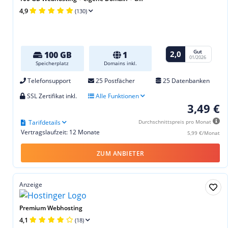
4,9
(130)
Gut
2,0
100 GB
1
01/2026
Speicherplatz
Domains inkl.
Telefonsupport
25 Postfächer
25 Datenbanken
SSL Zertifikat inkl.
Alle Funktionen
3,49 €
Tarifdetails
Durchschnittspreis pro Monat
Vertragslaufzeit: 12 Monate
5,99 €/Monat
ZUM ANBIETER
Anzeige
Premium Webhosting
4,1
(18)