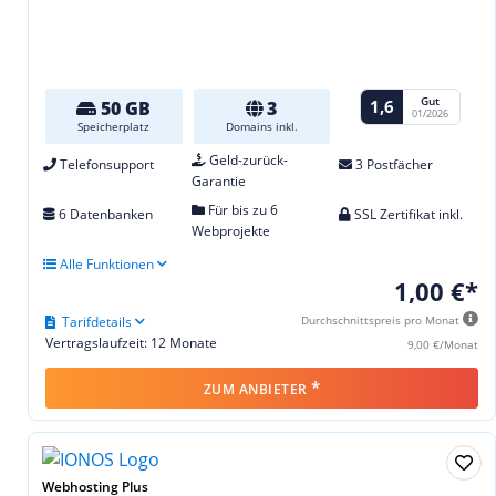
Gut
1,6
50 GB
3
01/2026
Speicherplatz
Domains inkl.
Geld-zurück-
Telefonsupport
3 Postfächer
Garantie
Für bis zu 6
6 Datenbanken
SSL Zertifikat inkl.
Webprojekte
Alle Funktionen
1,00 €*
Tarifdetails
Durchschnittspreis pro Monat
Vertragslaufzeit: 12 Monate
9,00 €/Monat
*
ZUM ANBIETER
Webhosting Plus