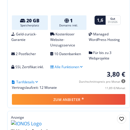
Gut
1,6
20 GB
1
01/2026
Speicherplatz
Domains inkl.
Geld-zurück-
Kostenloser
Managed
Garantie
Website-
WordPress Hosting
Umzugsservice
Für bis zu 3
2 Postfächer
10 Datenbanken
Webprojekte
SSL Zertifikat inkl.
Alle Funktionen
3,80 €
Tarifdetails
Durchschnittspreis pro Monat
Vertragslaufzeit: 12 Monate
11,89 €/Monat
*
ZUM ANBIETER
Anzeige