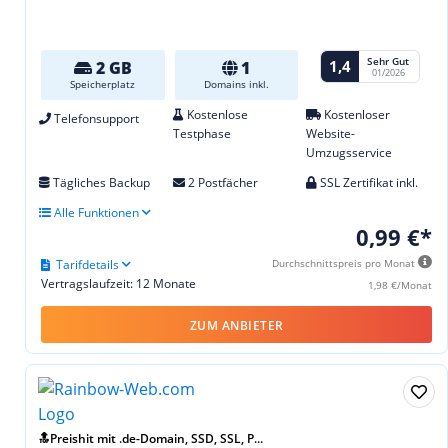
Sehr Gut
1,4
2 GB
1
01/2026
Speicherplatz
Domains inkl.
Kostenlose
Kostenloser
Telefonsupport
Testphase
Website-
Umzugsservice
Tägliches Backup
2 Postfächer
SSL Zertifikat inkl.
Alle Funktionen
0,99 €*
Tarifdetails
Durchschnittspreis pro Monat
Vertragslaufzeit: 12 Monate
1,98 €/Monat
ZUM ANBIETER
🔝Preishit mit .de-Domain, SSD, SSL, P...