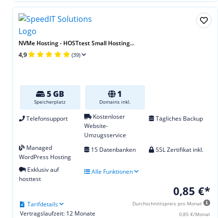
NVMe Hosting - HOSTtest Small Hosting...
4,9
(39)
5 GB
1
Speicherplatz
Domains inkl.
Kostenloser
Telefonsupport
Tägliches Backup
Website-
Umzugsservice
Managed
15 Datenbanken
SSL Zertifikat inkl.
WordPress Hosting
Exklusiv auf
Alle Funktionen
hosttest
0,85 €*
Tarifdetails
Durchschnittspreis pro Monat
Vertragslaufzeit: 12 Monate
0,85 €/Monat