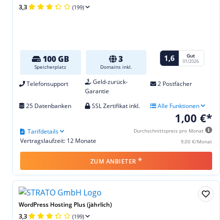
3,3
(199)
Gut
1,6
100 GB
3
01/2026
Speicherplatz
Domains inkl.
Geld-zurück-
Telefonsupport
2 Postfächer
Garantie
25 Datenbanken
SSL Zertifikat inkl.
Alle Funktionen
1,00 €*
Tarifdetails
Durchschnittspreis pro Monat
Vertragslaufzeit: 12 Monate
9,00 €/Monat
*
ZUM ANBIETER
WordPress Hosting Plus (jährlich)
3,3
(199)