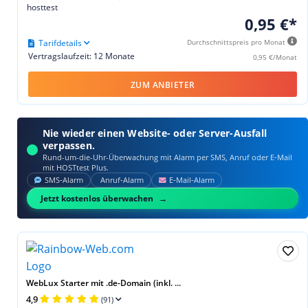
hosttest
0,95 €*
Tarifdetails
Durchschnittspreis pro Monat
Vertragslaufzeit: 12 Monate
0,95 €/Monat
ZUM ANBIETER
Nie wieder einen Website- oder Server-Ausfall
verpassen.
Rund-um-die-Uhr-Überwachung mit Alarm per SMS, Anruf oder E‑Mail
mit HOSTtest Plus.
SMS‑Alarm
Anruf‑Alarm
E‑Mail‑Alarm
Jetzt kostenlos überwachen
WebLux Starter mit .de-Domain (inkl. ...
4,9
(91)