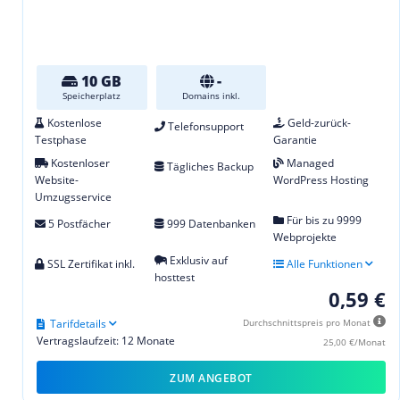
10 GB
-
Speicherplatz
Domains inkl.
Kostenlose
Geld-zurück-
Telefonsupport
Testphase
Garantie
Kostenloser
Managed
Tägliches Backup
Website-
WordPress Hosting
Umzugsservice
Für bis zu 9999
5 Postfächer
999 Datenbanken
Webprojekte
Exklusiv auf
SSL Zertifikat inkl.
Alle Funktionen
hosttest
0,59 €
Tarifdetails
Durchschnittspreis pro Monat
Vertragslaufzeit: 12 Monate
25,00 €/Monat
ZUM ANGEBOT