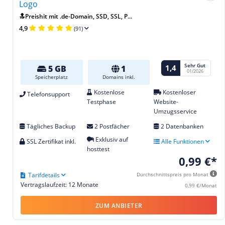
🔝Preishit mit .de-Domain, SSD, SSL, P...
4,9
(91)
Sehr Gut
1,4
5 GB
1
01/2026
Speicherplatz
Domains inkl.
Kostenlose
Kostenloser
Telefonsupport
Testphase
Website-
Umzugsservice
Tägliches Backup
2 Postfächer
2 Datenbanken
Exklusiv auf
SSL Zertifikat inkl.
Alle Funktionen
hosttest
0,99 €*
Tarifdetails
Durchschnittspreis pro Monat
Vertragslaufzeit: 12 Monate
0,99 €/Monat
ZUM ANBIETER