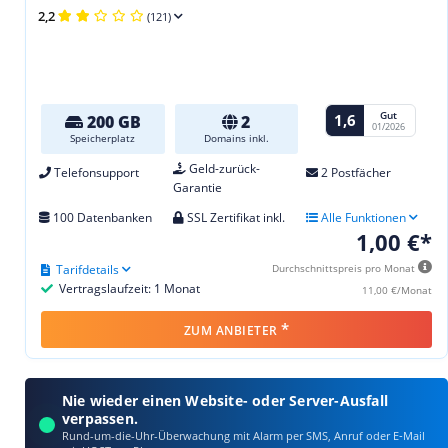
2,2
(121)
Gut
1,6
200 GB
2
01/2026
Speicherplatz
Domains inkl.
Geld-zurück-
Telefonsupport
2 Postfächer
Garantie
100 Datenbanken
SSL Zertifikat inkl.
Alle Funktionen
1,00 €*
Tarifdetails
Durchschnittspreis pro Monat
Vertragslaufzeit: 1 Monat
11,00 €/Monat
*
ZUM ANBIETER
Nie wieder einen Website- oder Server-Ausfall
verpassen.
Rund-um-die-Uhr-Überwachung mit Alarm per SMS, Anruf oder E‑Mail