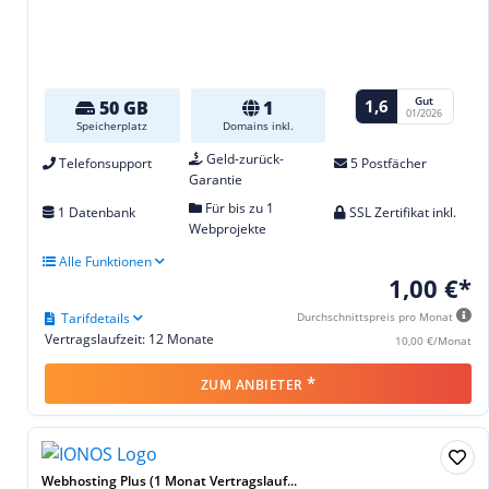
Gut
1,6
50 GB
1
01/2026
Speicherplatz
Domains inkl.
Geld-zurück-
Telefonsupport
5 Postfächer
Garantie
Für bis zu 1
1 Datenbank
SSL Zertifikat inkl.
Webprojekte
Alle Funktionen
1,00 €*
Tarifdetails
Durchschnittspreis pro Monat
Vertragslaufzeit: 12 Monate
10,00 €/Monat
*
ZUM ANBIETER
Webhosting Plus (1 Monat Vertragslauf...