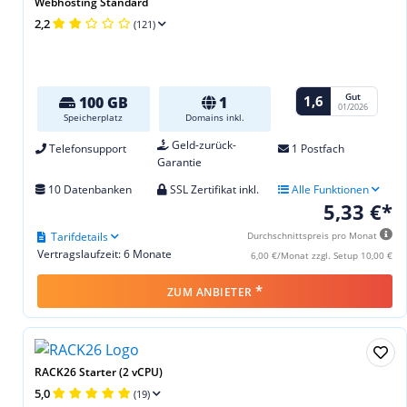
Webhosting Standard
2,2
(121)
Gut
1,6
100 GB
1
01/2026
Speicherplatz
Domains inkl.
Geld-zurück-
Telefonsupport
1 Postfach
Garantie
10 Datenbanken
SSL Zertifikat inkl.
Alle Funktionen
5,33 €*
Tarifdetails
Durchschnittspreis pro Monat
Vertragslaufzeit: 6 Monate
6,00 €/Monat zzgl. Setup 10,00 €
*
ZUM ANBIETER
RACK26 Starter (2 vCPU)
5,0
(19)