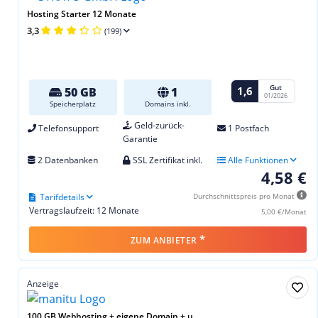
Hosting Starter 12 Monate
3,3
(199)
Gut
1,6
50 GB
1
01/2026
Speicherplatz
Domains inkl.
Geld-zurück-
Telefonsupport
1 Postfach
Garantie
2 Datenbanken
SSL Zertifikat inkl.
Alle Funktionen
4,58 €
Tarifdetails
Durchschnittspreis pro Monat
Vertragslaufzeit: 12 Monate
5,00 €/Monat
*
ZUM ANBIETER
Anzeige
100 GB Webhosting + eigene Domain + u...