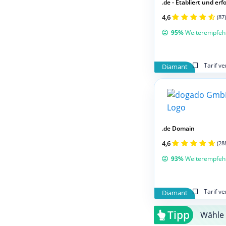
.de - Etabliert und erfol
4,6
(87)
95%
Weiterempfeh
Tarif v
Diamant
.de Domain
4,6
(28
93%
Weiterempfeh
Tarif v
Diamant
Tipp
Wähle 