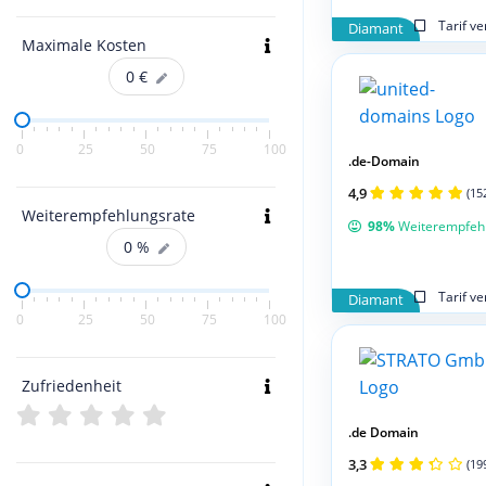
Tarif v
Diamant
Maximale Kosten
0
€
0
25
50
75
100
.de-Domain
4,9
(15
Weiterempfehlungsrate
98%
Weiterempfeh
0
%
Tarif v
Diamant
0
25
50
75
100
Zufriedenheit
.de Domain
3,3
(19