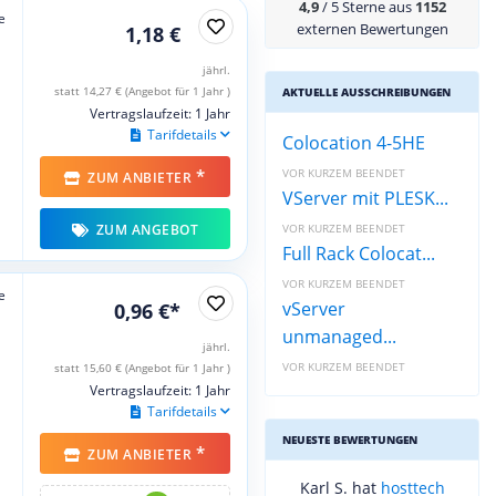
4,9
/ 5 Sterne aus
1152
e
externen Bewertungen
1,18 €
jährl.
statt 14,27 € (Angebot für 1 Jahr )
AKTUELLE AUSSCHREIBUNGEN
Vertragslaufzeit: 1 Jahr
Tarifdetails
Colocation 4-5HE
*
VOR KURZEM BEENDET
ZUM ANBIETER
VServer mit PLESK...
ZUM ANGEBOT
VOR KURZEM BEENDET
Full Rack Colocat...
VOR KURZEM BEENDET
e
vServer
0,96 €*
unmanaged...
jährl.
VOR KURZEM BEENDET
statt 15,60 € (Angebot für 1 Jahr )
Vertragslaufzeit: 1 Jahr
Tarifdetails
NEUESTE BEWERTUNGEN
*
ZUM ANBIETER
Karl S. hat
hosttech