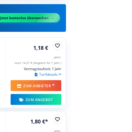
Jetzt kostenlos überwachen
1,18 €
jährl.
statt 14,27 € (Angebot für 1 Jahr )
Vertragslaufzeit: 1 Jahr
Tarifdetails
*
ZUM ANBIETER
ZUM ANGEBOT
1,80 €*
jährl.