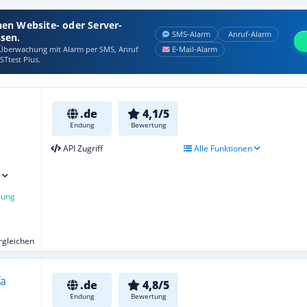
nen Website- oder Server-
SMS‑Alarm
Anruf‑Alarm
ssen.
berwachung mit Alarm per SMS, Anruf
E‑Mail‑Alarm
STtest Plus.
.de
4,1/5
Endung
Bewertung
API Zugriff
Alle Funktionen
lung
ergleichen
.de
4,8/5
Endung
Bewertung