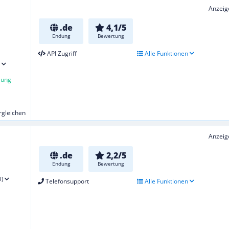
Anzeig
.de
4,1/5
Endung
Bewertung
API Zugriff
Alle Funktionen
lung
ergleichen
Anzeig
.de
2,2/5
Endung
Bewertung
1)
Telefonsupport
Alle Funktionen