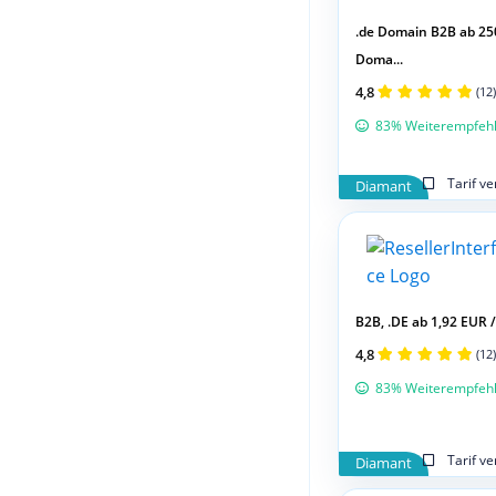
.de Domain B2B ab 25
Doma...
4,8
(12)
83% Weiterempfeh
Tarif v
Diamant
B2B, .DE ab 1,92 EUR / 
4,8
(12)
83% Weiterempfeh
Tarif v
Diamant