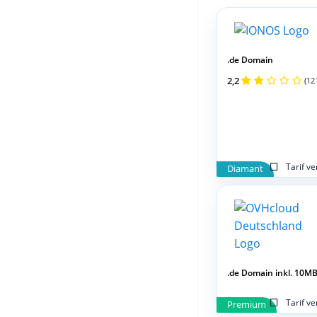
.de Domain
2,2
(12
Tarif v
Diamant
.de Domain inkl. 10MB,
Tarif v
Premium