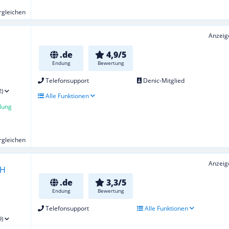
ergleichen
Anzeig
.de
4,9/5
Endung
Bewertung
Telefonsupport
Denic-Mitglied
2)
Alle Funktionen
lung
ergleichen
Anzeig
.de
3,3/5
Endung
Bewertung
Telefonsupport
Alle Funktionen
9)