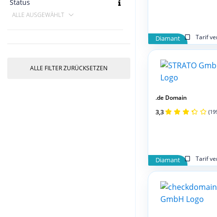
Status
ALLE AUSGEWÄHLT
Tarif v
Diamant
ALLE FILTER ZURÜCKSETZEN
.de Domain
3,3
(19
Tarif v
Diamant