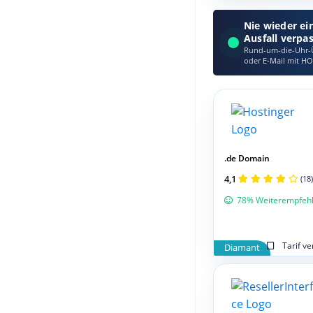
Nie wieder ei
Ausfall verpa
Rund-um-die-Uhr-Ü
oder E‑Mail mit HO
.de Domain
4,1
(18)
78% Weiterempfeh
Tarif v
Diamant