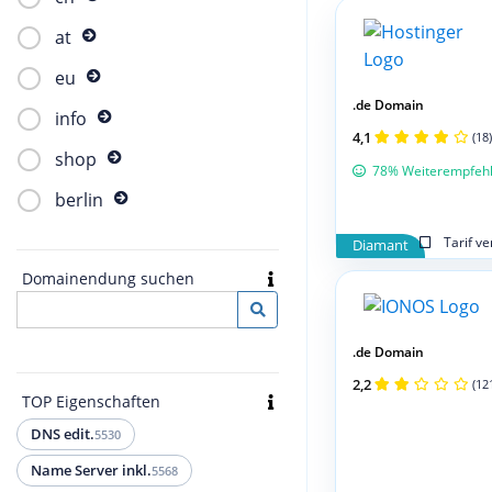
at
eu
.de Domain
info
4,1
(18)
shop
78% Weiterempfeh
berlin
Tarif v
Diamant
Domainendung suchen
.de Domain
2,2
(12
TOP Eigenschaften
DNS edit.
5530
Name Server inkl.
5568