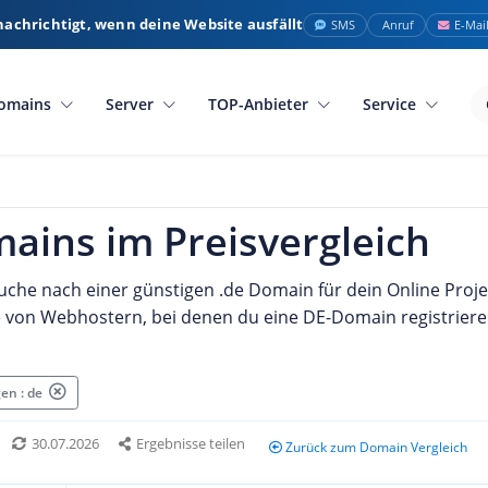
nachrichtigt, wenn deine Website ausfällt
SMS
Anruf
E-Mai
omains
Server
TOP-Anbieter
Service
ains im Preisvergleich
Suche nach einer günstigen .de Domain für dein Online Projek
 von Webhostern, bei denen du eine DE-Domain registriere
en : de
30.07.2026
Ergebnisse teilen
Zurück zum Domain Vergleich