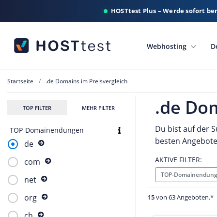
HOSTtest Plus – Werde sofort be
Webhosting
D
Startseite
.de Domains im Preisvergleich
.de Dom
TOP FILTER
MEHR FILTER
Du bist auf der 
TOP-Domainendungen
besten Angebote
de
AKTIVE FILTER:
com
TOP-Domainendung
net
org
15
von 63 Angeboten.*
ch