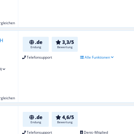
ergleichen
.de
3,3/5
Endung
Bewertung
Telefonsupport
Alle Funktionen
9)
ergleichen
.de
4,6/5
Endung
Bewertung
Telefonsupport
Denic-Mitglied