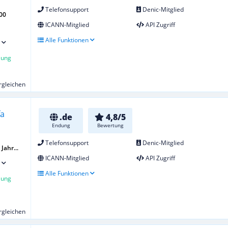
Telefonsupport
Denic-Mitglied
00
ICANN-Mitglied
API Zugriff
Alle Funktionen
lung
ergleichen
.de
4,8/5
Endung
Bewertung
Telefonsupport
Denic-Mitglied
Jahr...
ICANN-Mitglied
API Zugriff
Alle Funktionen
lung
ergleichen