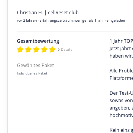
Christian H. | cellReset.club
vor 2 Jahren
· Erfahrungszeitraum: weniger als 1 Jahr · eingeladen
Gesamtbewertung
1 Jahr TO
Jetzt jähr
Details
haben wir
Gewähltes Paket
Alle Probl
Individuelles Paket
Platzforme
Der Test-
sowas von
angeben, a
hochmotivi
Kein einzi