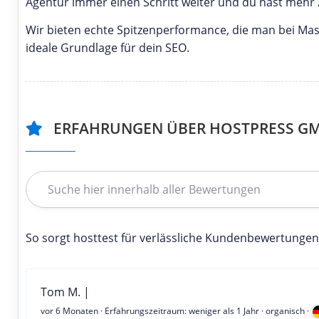
Agentur immer einen Schritt weiter und du hast mehr Ze
Wir bieten echte Spitzenperformance, die man bei Mas
ideale Grundlage für dein SEO.
ERFAHRUNGEN ÜBER HOSTPRESS G
So sorgt hosttest für verlässliche Kundenbewertungen
Tom M. |
vor 6 Monaten
· Erfahrungszeitraum: weniger als 1 Jahr · organisch ·