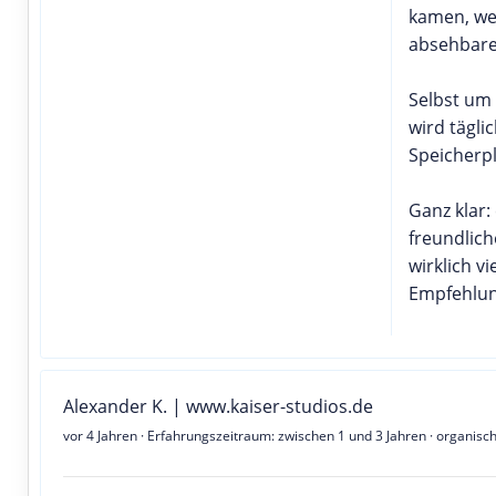
kamen, we
absehbarer
Selbst um
wird tägli
Speicherpl
Ganz klar:
freundlic
wirklich v
Empfehlun
Alexander K. | www.kaiser-studios.de
vor 4 Jahren
· Erfahrungszeitraum: zwischen 1 und 3 Jahren · organisc