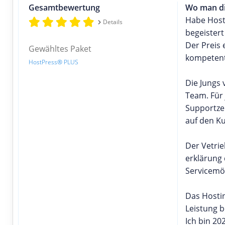
Gesamtbewertung
Wo man dir
Habe Host
Details
begeistert
Der Preis 
Gewähltes Paket
kompetent
HostPress® PLUS
Die Jungs 
Team. Für 
Supportzei
auf den K
Der Vetrie
erklärung
Servicemög
Das Hostin
Leistung b
Ich bin 20