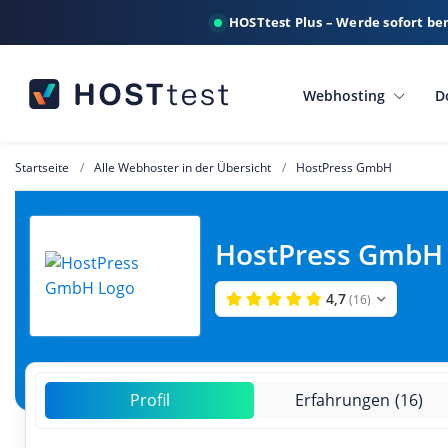
HOSTtest Plus – Werde sofort be
Webhosting
D
Startseite
Alle Webhoster in der Übersicht
HostPress GmbH
HostPress GmbH 
4,7
(16)
Profil
Erfahrungen
(16)