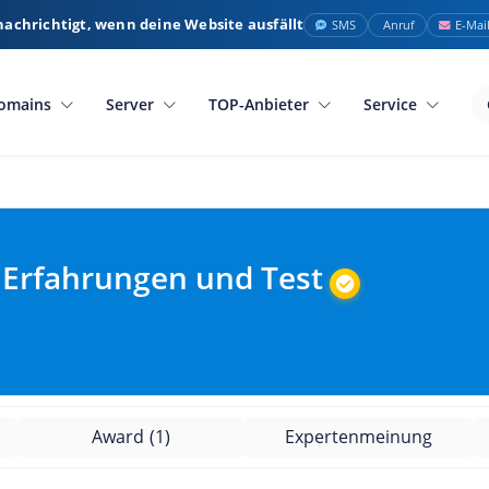
nachrichtigt, wenn deine Website ausfällt
SMS
Anruf
E-Mai
omains
Server
TOP-Anbieter
Service
Erfahrungen und Test
Award
(1)
Expertenmeinung