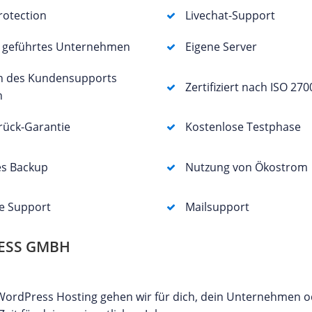
otection
Livechat-Support
r geführtes Unternehmen
Eigene Server
n des Kundensupports
Zertifiziert nach ISO 270
h
rück-Garantie
Kostenlose Testphase
es Backup
Nutzung von Ökostrom
e Support
Mailsupport
ESS GMBH
es WordPress Hosting gehen wir für dich, dein Unternehmen 