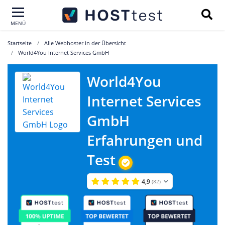
MENÜ
Startseite
Alle Webhoster in der Übersicht
World4You Internet Services GmbH
World4You
Internet Services
GmbH
Erfahrungen und
Test
4,9
(82)