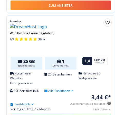
ZUM ANBIETER
Anzeige
Web Hosting Launch (jährlich)
4,9
(19)
Sehr Gut
1,4
25 GB
1
02/2026
Speicherplatz
Domains inkl.
Kostenloser
Für bis zu 25
25 Datenbanken
Website-
Webprojekte
Umzugsservice
SSL Zertifikat inkl.
Alle Funktionen
3,44 €*
Tarifdetails
Durchschnittspreis pro Monat
Vertragslaufzeit: 12 Monate
13,08 €/Monat