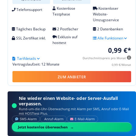
Kostenlose
Kostenloser
Telefonsupport
Testphase
Website-
Umzugsservice
Tägliches Backup
2 Postfächer
2 Datenbanken
Exklusiv auf
SSL Zertifikat inkl.
Alle Funktionen
hosttest
0,99 €*
Tarifdetails
Durchschnittspreis pro Monat
Vertragslaufzeit: 12 Monate
0,99 €/Monat
ZUM ANBIETER
Nie wieder einen Website- oder Server-Ausfall
verpassen.
Rund-um-die-Uhr-Überwachung mit Alarm per SMS, Anruf oder E‑Mail
mit HOSTtest Plus.
SMS‑Alarm
Anruf‑Alarm
E‑Mail‑Alarm
Jetzt kostenlos überwachen