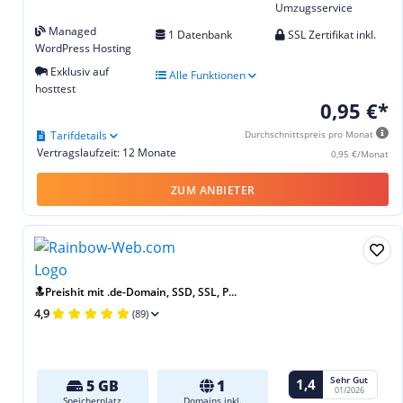
Umzugsservice
Managed
1 Datenbank
SSL Zertifikat inkl.
WordPress Hosting
Exklusiv auf
Alle Funktionen
hosttest
0,95 €*
Tarifdetails
Durchschnittspreis pro Monat
Vertragslaufzeit: 12 Monate
0,95 €/Monat
ZUM ANBIETER
🔝Preishit mit .de-Domain, SSD, SSL, P...
4,9
(89)
Sehr Gut
1,4
5 GB
1
01/2026
Speicherplatz
Domains inkl.