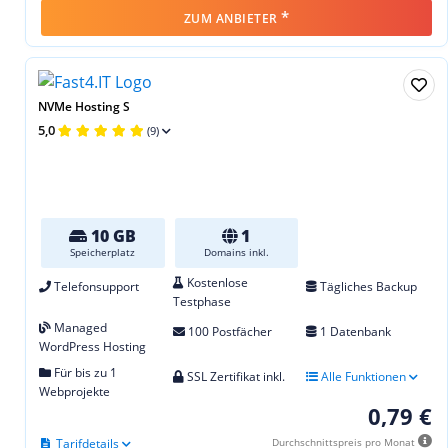
*
ZUM ANBIETER
NVMe Hosting S
5,0
(9)
10 GB
1
Speicherplatz
Domains inkl.
Kostenlose
Telefonsupport
Tägliches Backup
Testphase
Managed
100 Postfächer
1 Datenbank
WordPress Hosting
Für bis zu 1
SSL Zertifikat inkl.
Alle Funktionen
Webprojekte
0,79 €
Tarifdetails
Durchschnittspreis pro Monat