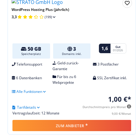
WordPress Hosting Plus (jährlich)
3,3
(199)
Gut
1,6
50 GB
3
01/2026
Speicherplatz
Domains inkl.
Geld-zurück-
Telefonsupport
3 Postfächer
Garantie
Für bis zu 6
6 Datenbanken
SSL Zertifikat inkl.
Webprojekte
Alle Funktionen
1,00 €*
Tarifdetails
Durchschnittspreis pro Monat
Vertragslaufzeit: 12 Monate
9,00 €/Monat
*
ZUM ANBIETER