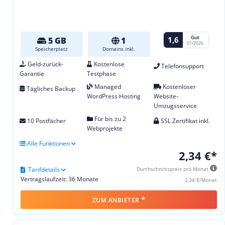
Gut
1,6
5 GB
1
01/2026
Speicherplatz
Domains inkl.
Geld-zurück-
Kostenlose
Telefonsupport
Garantie
Testphase
Managed
Kostenloser
Tägliches Backup
WordPress Hosting
Website-
Umzugsservice
Für bis zu 2
10 Postfächer
SSL Zertifikat inkl.
Webprojekte
Alle Funktionen
2,34 €*
Tarifdetails
Durchschnittspreis pro Monat
Vertragslaufzeit: 36 Monate
2,34 €/Monat
*
ZUM ANBIETER