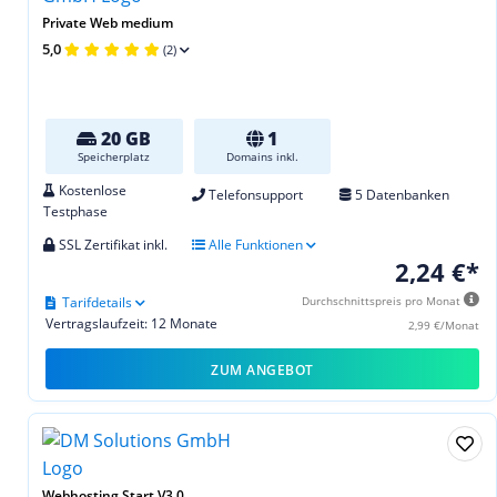
Private Web medium
5,0
(2)
20 GB
1
Speicherplatz
Domains inkl.
Kostenlose
Telefonsupport
5 Datenbanken
Testphase
SSL Zertifikat inkl.
Alle Funktionen
2,24 €*
Tarifdetails
Durchschnittspreis pro Monat
Vertragslaufzeit: 12 Monate
2,99 €/Monat
ZUM ANGEBOT
Webhosting Start V3.0