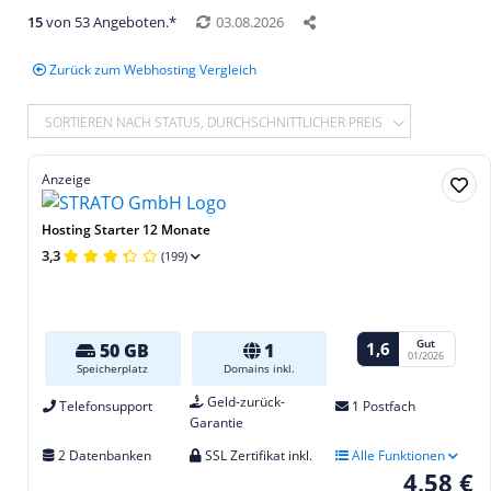
15
von 53 Angeboten.*
03.08.2026
Zurück zum Webhosting Vergleich
SORTIEREN NACH STATUS, DURCHSCHNITTLICHER PREIS
Anzeige
Hosting Starter 12 Monate
3,3
(199)
Gut
1,6
50 GB
1
01/2026
Speicherplatz
Domains inkl.
Geld-zurück-
Telefonsupport
1 Postfach
Garantie
2 Datenbanken
SSL Zertifikat inkl.
Alle Funktionen
4,58 €