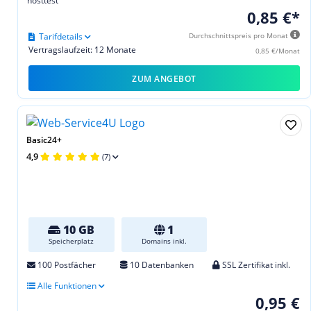
hosttest
0,85 €*
Tarifdetails
Durchschnittspreis pro Monat
Vertragslaufzeit: 12 Monate
0,85 €/Monat
ZUM ANGEBOT
Basic24+
4,9
(7)
10 GB
1
Speicherplatz
Domains inkl.
100 Postfächer
10 Datenbanken
SSL Zertifikat inkl.
Alle Funktionen
0,95 €