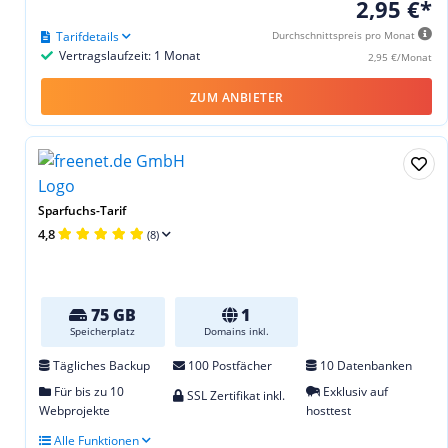
2,95 €*
Tarifdetails
Durchschnittspreis pro Monat
Vertragslaufzeit: 1 Monat
2,95 €/Monat
ZUM ANBIETER
Sparfuchs-Tarif
4,8
(8)
75 GB
1
Speicherplatz
Domains inkl.
Tägliches Backup
100 Postfächer
10 Datenbanken
Für bis zu 10
Exklusiv auf
SSL Zertifikat inkl.
Webprojekte
hosttest
Alle Funktionen