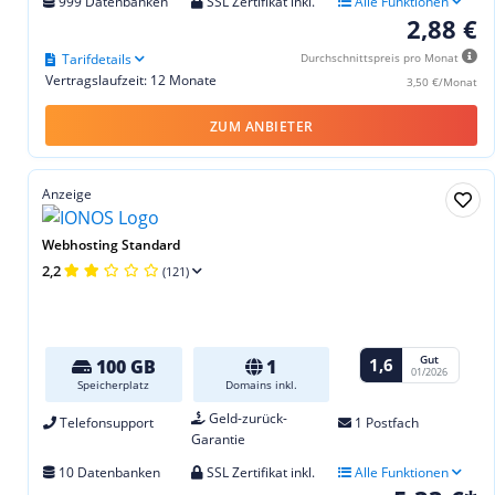
999 Datenbanken
SSL Zertifikat inkl.
Alle Funktionen
2,88 €
Tarifdetails
Durchschnittspreis pro Monat
Vertragslaufzeit: 12 Monate
3,50 €/Monat
ZUM ANBIETER
Anzeige
Webhosting Standard
2,2
(121)
Gut
1,6
100 GB
1
01/2026
Speicherplatz
Domains inkl.
Geld-zurück-
Telefonsupport
1 Postfach
Garantie
10 Datenbanken
SSL Zertifikat inkl.
Alle Funktionen