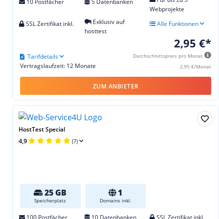
10 Postfächer
5 Datenbanken
Webprojekte
Exklusiv auf
SSL Zertifikat inkl.
Alle Funktionen
hosttest
2,95 €*
Tarifdetails
Durchschnittspreis pro Monat
Vertragslaufzeit: 12 Monate
2,95 €/Monat
ZUM ANBIETER
HostTest Special
4,9
(7)
25 GB
1
Speicherplatz
Domains inkl.
100 Postfächer
10 Datenbanken
SSL Zertifikat inkl.