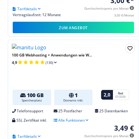
3,00 €*
Tarifdetails
Durchschnittspreis pro Monat
Vertragslaufzeit: 12 Monate
3,00 €/Monat
ZUM ANGEBOT
100 GB Webhosting + Anwendungen wie W...
4,9
(130)
Gut
2,0
100 GB
1
01/2026
Speicherplatz
Domains inkl.
Telefonsupport
25 Postfächer
25 Datenbanken
SSL Zertifikat inkl.
Alle Funktionen
3,49 €
Tarifdetails
Durchschnittspreis pro Monat