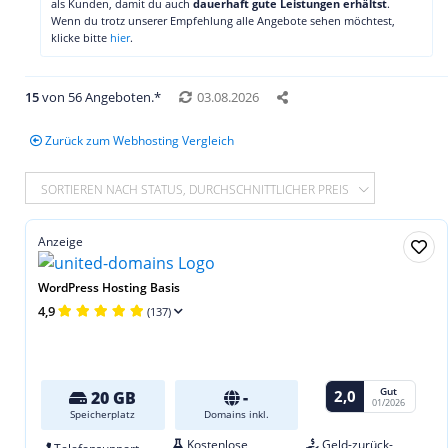
als Kunden, damit du auch
dauerhaft gute Leistungen erhältst
.
Wenn du trotz unserer Empfehlung alle Angebote sehen möchtest,
klicke bitte
hier
.
15
von 56 Angeboten.*
03.08.2026
Zurück zum Webhosting Vergleich
SORTIEREN NACH STATUS, DURCHSCHNITTLICHER PREIS
Anzeige
WordPress Hosting Basis
4,9
(137)
Gut
2,0
20 GB
-
01/2026
Speicherplatz
Domains inkl.
Kostenlose
Geld-zurück-