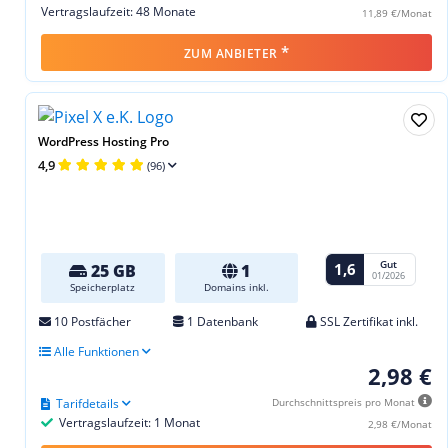
Vertragslaufzeit: 48 Monate
11,89 €/Monat
*
ZUM ANBIETER
WordPress Hosting Pro
4,9
(96)
Gut
1,6
25 GB
1
01/2026
Speicherplatz
Domains inkl.
10 Postfächer
1 Datenbank
SSL Zertifikat inkl.
Alle Funktionen
2,98 €
Tarifdetails
Durchschnittspreis pro Monat
Vertragslaufzeit: 1 Monat
2,98 €/Monat