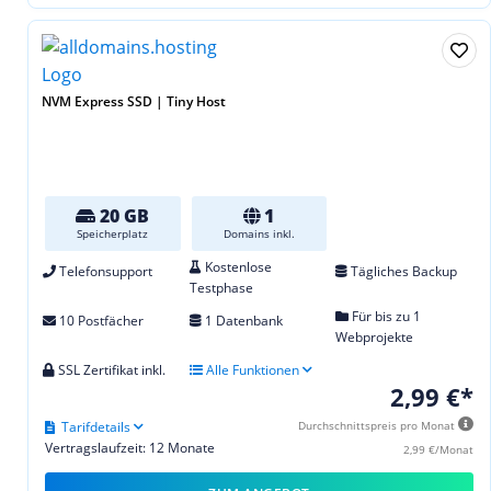
NVM Express SSD | Tiny Host
20 GB
1
Speicherplatz
Domains inkl.
Kostenlose
Telefonsupport
Tägliches Backup
Testphase
Für bis zu 1
10 Postfächer
1 Datenbank
Webprojekte
SSL Zertifikat inkl.
Alle Funktionen
2,99 €*
Tarifdetails
Durchschnittspreis pro Monat
Vertragslaufzeit: 12 Monate
2,99 €/Monat