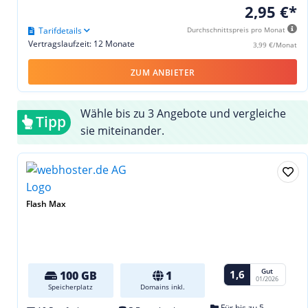
2,95 €*
Tarifdetails
Durchschnittspreis pro Monat
Vertragslaufzeit: 12 Monate
3,99 €/Monat
ZUM ANBIETER
Wähle bis zu 3 Angebote und vergleiche
Tipp
sie miteinander.
Flash Max
Gut
1,6
100 GB
1
01/2026
Speicherplatz
Domains inkl.
Für bis zu 5