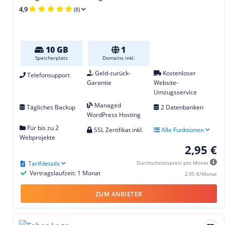
4,9
(8)
10 GB
1
Speicherplatz
Domains inkl.
Geld-zurück-
Kostenloser
Telefonsupport
Garantie
Website-
Umzugsservice
Managed
Tägliches Backup
2 Datenbanken
WordPress Hosting
Für bis zu 2
SSL Zertifikat inkl.
Alle Funktionen
Webprojekte
2,95 €
Tarifdetails
Durchschnittspreis pro Monat
Vertragslaufzeit: 1 Monat
2,95 €/Monat
ZUM ANBIETER