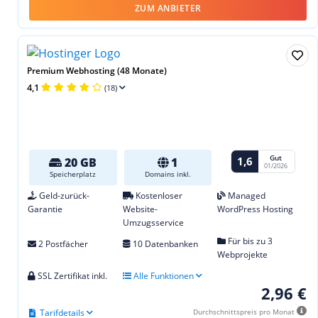
ZUM ANBIETER
Premium Webhosting (48 Monate)
4,1
(18)
Gut
1,6
20 GB
1
01/2026
Speicherplatz
Domains inkl.
Geld-zurück-
Kostenloser
Managed
Garantie
Website-
WordPress Hosting
Umzugsservice
Für bis zu 3
2 Postfächer
10 Datenbanken
Webprojekte
SSL Zertifikat inkl.
Alle Funktionen
2,96 €
Tarifdetails
Durchschnittspreis pro Monat