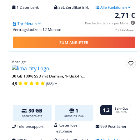
1 Datenbank
SSL Zertifikat inkl.
Alle Funktionen
2,71 €
Tarifdetails
Durchschnittspreis pro Monat
Vertragslaufzeit: 12 Monate
2,71 €/Monat
ZUM ANBIETER
Anzeige
30 GB 100% SSD mit Domain, 1-Klick-In...
4,9
(863)
Sehr Gut
1,2
30 GB
1
01/2026
Speicherplatz
Domains inkl.
Kostenlose
Telefonsupport
999 Postfächer
Testphase