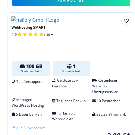
ZUM ANGEBOT
Webhosting SMART
4,9
(10)
100 GB
1
Speicherplatz
Domains inkl.
Geld-zurück-
Kostenloser
Telefonsupport
Garantie
Website-
Umzugsservice
Managed
Tägliches Backup
10 Postfächer
WordPress Hosting
Für bis zu 5
5 Datenbanken
SSL Zertifikat inkl.
Webprojekte
Alle Funktionen