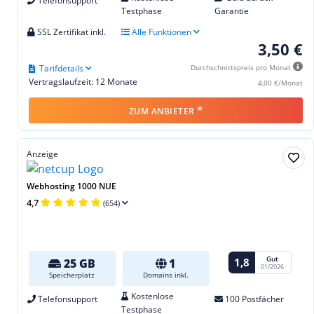
Telefonsupport
Testphase
Garantie
SSL Zertifikat inkl.
Alle Funktionen
3,50 €
Tarifdetails
Durchschnittspreis pro Monat
Vertragslaufzeit: 12 Monate
4,00 €/Monat
*
ZUM ANBIETER
Anzeige
Webhosting 1000 NUE
4,7
(654)
Gut
1,8
25 GB
1
01/2026
Speicherplatz
Domains inkl.
Kostenlose
Telefonsupport
100 Postfächer
Testphase