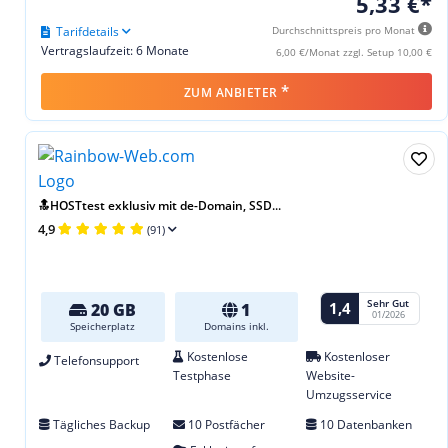
5,33 €*
Tarifdetails
Durchschnittspreis pro Monat
Vertragslaufzeit: 6 Monate
6,00 €/Monat zzgl. Setup 10,00 €
*
ZUM ANBIETER
🔝HOSTtest exklusiv mit de-Domain, SSD...
4,9
(91)
Sehr Gut
1,4
20 GB
1
01/2026
Speicherplatz
Domains inkl.
Kostenlose
Kostenloser
Telefonsupport
Testphase
Website-
Umzugsservice
Tägliches Backup
10 Postfächer
10 Datenbanken