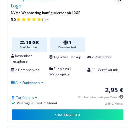
NVMe Webhosting konfigurierbar ab 10GB
5,0
(1)
10 GB
1
Speicherplatz
Domains inkl.
Kostenlose
Tägliches Backup
2 Postfächer
Testphase
Für bis zu 1
2 Datenbanken
SSL Zertifikat inkl.
Webprojekte
Alle Funktionen
2,95 €
Tarifdetails
Durchschnittspreis pro Monat
Vertragslaufzeit: 1 Monat
2,95 €/Monat
ZUM ANGEBOT