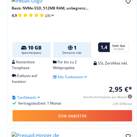
Basis: NVMe-SSD, 512MB RAM, unbegrenz...
4,9
(28)
Sehr Gut
1,4
10 GB
1
01/2026
Speicherplatz
Domains inkl.
Kostenlose
Für bis zu 2
SSL Zertifikat inkl.
Testphase
Webprojekte
Exklusiv auf
Alle Funktionen
hosttest
2,95 €*
Tarifdetails
Durchschnittspreis pro Monat
Vertragslaufzeit: 1 Monat
2,95 €/Monat
ZUM ANBIETER