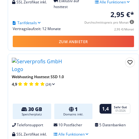
Exklusiv auf
SSL Zertifikat inkl.
Alle Funktionen
hosttest
2,95 €*
Tarifdetails
Durchschnittspreis pro Monat
Vertragslaufzeit: 12 Monate
2,95 €/Monat
ZUM ANBIETER
Webhosting Hosttest SSD 1.0
4,9
(24)
Sehr Gut
1,4
30 GB
1
01/2026
Speicherplatz
Domains inkl.
Telefonsupport
10 Postfächer
5 Datenbanken
SSL Zertifikat inkl.
Alle Funktionen