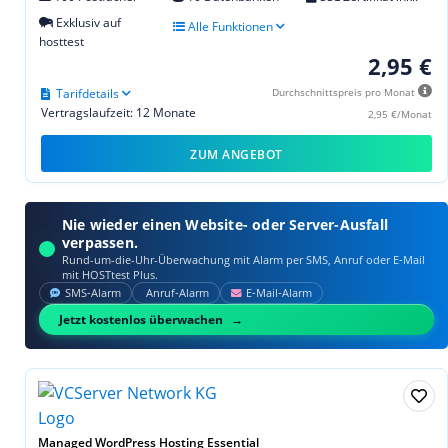
Exklusiv auf
Alle Funktionen
hosttest
2,95 €
Tarifdetails
Durchschnittspreis pro Monat
Vertragslaufzeit: 12 Monate
2,95 €/Monat
ZUM ANGEBOT
Nie wieder einen Website- oder Server-Ausfall
verpassen.
Rund-um-die-Uhr-Überwachung mit Alarm per SMS, Anruf oder E‑Mail
mit HOSTtest Plus.
SMS‑Alarm
Anruf‑Alarm
E‑Mail‑Alarm
Jetzt kostenlos überwachen
Managed WordPress Hosting Essential