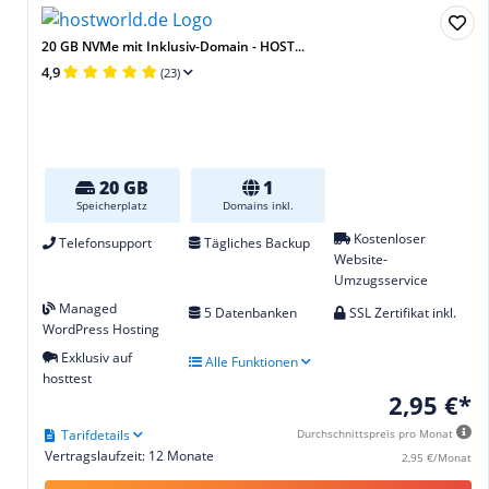
20 GB NVMe mit Inklusiv-Domain - HOST...
4,9
(23)
20 GB
1
Speicherplatz
Domains inkl.
Kostenloser
Telefonsupport
Tägliches Backup
Website-
Umzugsservice
Managed
5 Datenbanken
SSL Zertifikat inkl.
WordPress Hosting
Exklusiv auf
Alle Funktionen
hosttest
2,95 €*
Tarifdetails
Durchschnittspreis pro Monat
Vertragslaufzeit: 12 Monate
2,95 €/Monat