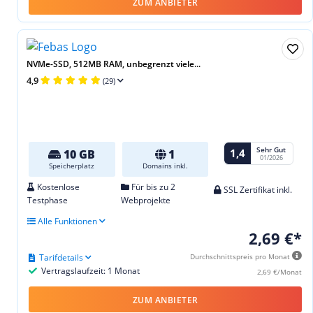
ZUM ANBIETER
NVMe-SSD, 512MB RAM, unbegrenzt viele...
4,9
(29)
Sehr Gut
1,4
10 GB
1
01/2026
Speicherplatz
Domains inkl.
Kostenlose
Für bis zu 2
SSL Zertifikat inkl.
Testphase
Webprojekte
Alle Funktionen
2,69 €*
Tarifdetails
Durchschnittspreis pro Monat
Vertragslaufzeit: 1 Monat
2,69 €/Monat
ZUM ANBIETER