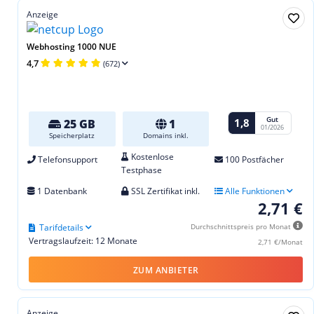
Anzeige
Webhosting 1000 NUE
4,7
(672)
Gut
1,8
25 GB
1
01/2026
Speicherplatz
Domains inkl.
Kostenlose
Telefonsupport
100 Postfächer
Testphase
1 Datenbank
SSL Zertifikat inkl.
Alle Funktionen
2,71 €
Tarifdetails
Durchschnittspreis pro Monat
Vertragslaufzeit: 12 Monate
2,71 €/Monat
ZUM ANBIETER
Anzeige