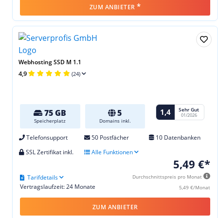
*
ZUM ANBIETER
Webhosting SSD M 1.1
4,9
(24)
Sehr Gut
1,4
75 GB
5
01/2026
Speicherplatz
Domains inkl.
Telefonsupport
50 Postfächer
10 Datenbanken
SSL Zertifikat inkl.
Alle Funktionen
5,49 €*
Tarifdetails
Durchschnittspreis pro Monat
Vertragslaufzeit: 24 Monate
5,49 €/Monat
ZUM ANBIETER