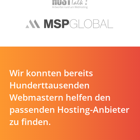
Wir konnten bereits
Hunderttausenden
Webmastern helfen den
passenden Hosting-Anbieter
zu finden.