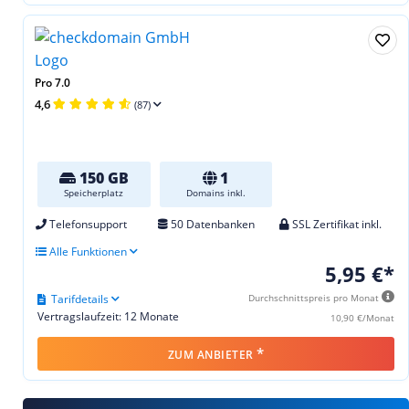
Pro 7.0
4,6
(87)
150 GB
1
Speicherplatz
Domains inkl.
Telefonsupport
50 Datenbanken
SSL Zertifikat inkl.
Alle Funktionen
5,95 €*
Tarifdetails
Durchschnittspreis pro Monat
Vertragslaufzeit: 12 Monate
10,90 €/Monat
*
ZUM ANBIETER