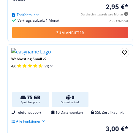
2,95 €*
Tarifdetails
Durchschnittspreis pro Monat
Vertragslaufzeit: 1 Monat
2,95 €/Monat
ZUM ANBIETER
Webhosting Small v2
4,6
(99)
75 GB
0
Speicherplatz
Domains inkl.
Telefonsupport
10 Datenbanken
SSL Zertifikat inkl.
Alle Funktionen
3,00 €*