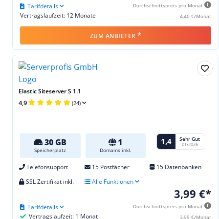
Tarifdetails
Durchschnittspreis pro Monat
Vertragslaufzeit: 12 Monate
4,40 €/Monat
*
ZUM ANBIETER
Elastic Siteserver S 1.1
4,9
(24)
Sehr Gut
1,4
30 GB
1
01/2026
Speicherplatz
Domains inkl.
Telefonsupport
15 Postfächer
15 Datenbanken
SSL Zertifikat inkl.
Alle Funktionen
3,99 €*
Tarifdetails
Durchschnittspreis pro Monat
Vertragslaufzeit: 1 Monat
3,99 €/Monat