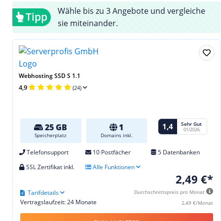
Wähle bis zu 3 Angebote und vergleiche
Tipp
sie miteinander.
Webhosting SSD S 1.1
4,9
(24)
Sehr Gut
1,4
25 GB
1
01/2026
Speicherplatz
Domains inkl.
Telefonsupport
10 Postfächer
5 Datenbanken
SSL Zertifikat inkl.
Alle Funktionen
2,49 €*
Tarifdetails
Durchschnittspreis pro Monat
Vertragslaufzeit: 24 Monate
2,49 €/Monat