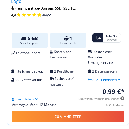
🔝Preishit mit .de-Domain, SSD, SSL, P...
4,9
(89)
Sehr Gut
1,4
5 GB
1
01/2026
Speicherplatz
Domains inkl.
Kostenlose
Kostenloser
Telefonsupport
Testphase
Website-
Umzugsservice
Tägliches Backup
2 Postfächer
2 Datenbanken
Exklusiv auf
SSL Zertifikat inkl.
Alle Funktionen
hosttest
0,99 €*
Tarifdetails
Durchschnittspreis pro Monat
Vertragslaufzeit: 12 Monate
0,99 €/Monat
ZUM ANBIETER