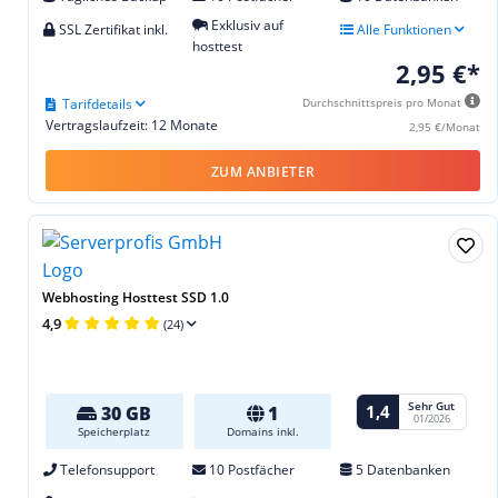
Exklusiv auf
SSL Zertifikat inkl.
Alle Funktionen
hosttest
2,95 €*
Tarifdetails
Durchschnittspreis pro Monat
Vertragslaufzeit: 12 Monate
2,95 €/Monat
ZUM ANBIETER
Webhosting Hosttest SSD 1.0
4,9
(24)
Sehr Gut
1,4
30 GB
1
01/2026
Speicherplatz
Domains inkl.
Telefonsupport
10 Postfächer
5 Datenbanken