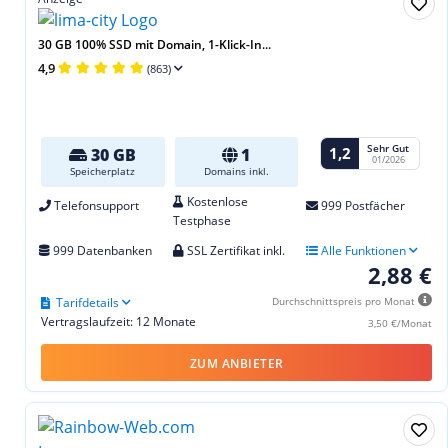
30 GB 100% SSD mit Domain, 1-Klick-In...
4,9
(863)
Sehr Gut
1,2
30 GB
1
01/2026
Speicherplatz
Domains inkl.
Kostenlose
Telefonsupport
999 Postfächer
Testphase
999 Datenbanken
SSL Zertifikat inkl.
Alle Funktionen
2,88 €
Tarifdetails
Durchschnittspreis pro Monat
Vertragslaufzeit: 12 Monate
3,50 €/Monat
ZUM ANBIETER