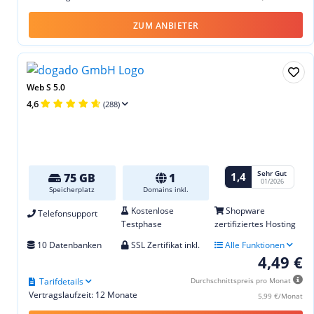
ZUM ANBIETER
Web S 5.0
4,6
(288)
Sehr Gut
1,4
75 GB
1
01/2026
Speicherplatz
Domains inkl.
Kostenlose
Shopware
Telefonsupport
Testphase
zertifiziertes Hosting
10 Datenbanken
SSL Zertifikat inkl.
Alle Funktionen
4,49 €
Tarifdetails
Durchschnittspreis pro Monat
Vertragslaufzeit: 12 Monate
5,99 €/Monat