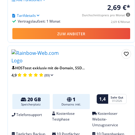
2,69 €*
Tarifdetails
Durchschnittspreis pro Monat
Vertragslaufzeit: 1 Monat
2,69 €/Monat
ZUM ANBIETER
🔝HOSTtest exklusiv mit de-Domain, SSD...
4,9
(89)
Sehr Gut
1,4
20 GB
1
01/2026
Speicherplatz
Domains inkl.
Kostenlose
Kostenloser
Telefonsupport
Testphase
Website-
Umzugsservice
Tägliches Backup
10 Postfächer
10 Datenbanken