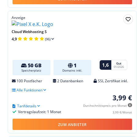
Anzeige
Cloud Webhosting S
4,9
(96)
Gut
1,6
50 GB
1
01/2026
Speicherplatz
Domains inkl.
100 Postfächer
2 Datenbanken
SSL Zertifikat inkl.
Alle Funktionen
3,99 €
Tarifdetails
Durchschnittspreis pro Monat
Vertragslaufzeit: 1 Monat
3,99 €/Monat
ZUM ANBIETER