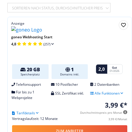
SORTIEREN NACH STATUS, DURCHSCHNITTLICHER PREIS
Anzeige
goneo Webhosting Start
4,8
(257)
Gut
2,0
20 GB
1
01/2026
Speicherplatz
Domains inkl.
Telefonsupport
10 Postfächer
2 Datenbanken
Für bis zu 1
SSL Zertifikat inkl.
Alle Funktionen
Webprojekte
3,99 €*
Tarifdetails
Durchschnittspreis pro Monat
Vertragslaufzeit: 12 Monate
3,99 €/Monat
ZUM ANBIETER