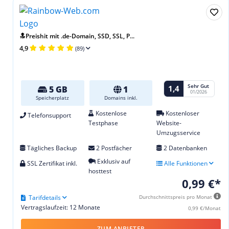
🔝Preishit mit .de-Domain, SSD, SSL, P...
4,9
(89)
Sehr Gut
1,4
5 GB
1
01/2026
Speicherplatz
Domains inkl.
Kostenlose
Kostenloser
Telefonsupport
Testphase
Website-
Umzugsservice
Tägliches Backup
2 Postfächer
2 Datenbanken
Exklusiv auf
SSL Zertifikat inkl.
Alle Funktionen
hosttest
0,99 €*
Tarifdetails
Durchschnittspreis pro Monat
Vertragslaufzeit: 12 Monate
0,99 €/Monat
ZUM ANBIETER