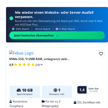
Nie wieder einen Website- oder Server-Ausfall
verpassen.
Rund-um-die-Uhr-Überwachung mit Alarm per SMS, Anruf oder E‑Mail
mit HOSTtest Plus.
SMS‑Alarm
Anruf‑Alarm
E‑Mail‑Alarm
Jetzt kostenlos überwachen
NVMe-SSD, 512MB RAM, unbegrenzt viele...
4,9
(29)
Sehr Gut
1,4
10 GB
1
01/2026
Speicherplatz
Domains inkl.
Kostenlose
Für bis zu 2
SSL Zertifikat inkl.
Testphase
Webprojekte