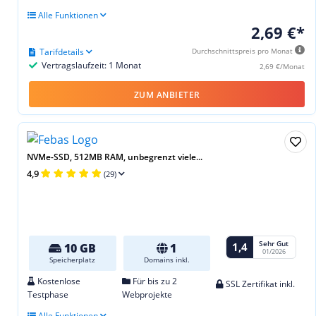
Alle Funktionen
2,69 €*
Tarifdetails
Durchschnittspreis pro Monat
Vertragslaufzeit: 1 Monat
2,69 €/Monat
ZUM ANBIETER
NVMe-SSD, 512MB RAM, unbegrenzt viele...
4,9
(29)
Sehr Gut
1,4
10 GB
1
01/2026
Speicherplatz
Domains inkl.
Kostenlose
Für bis zu 2
SSL Zertifikat inkl.
Testphase
Webprojekte
Alle Funktionen