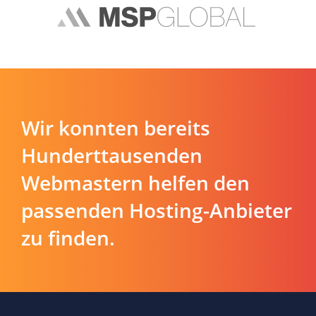
Wir konnten bereits
Hunderttausenden
Webmastern helfen den
passenden Hosting-Anbieter
zu finden.