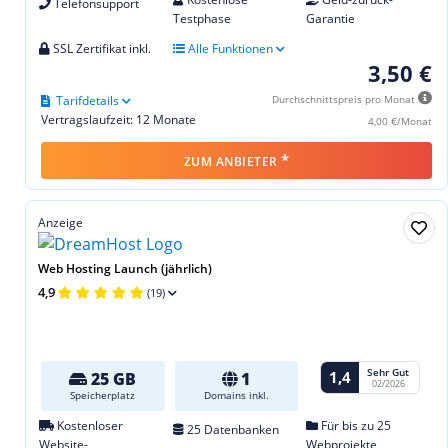
Telefonsupport
Testphase
Garantie
SSL Zertifikat inkl.
Alle Funktionen
3,50 €
Tarifdetails
Durchschnittspreis pro Monat
Vertragslaufzeit: 12 Monate
4,00 €/Monat
*
ZUM ANBIETER
Anzeige
Web Hosting Launch (jährlich)
4,9
(19)
Sehr Gut
1,4
25 GB
1
02/2026
Speicherplatz
Domains inkl.
Kostenloser
Für bis zu 25
25 Datenbanken
Website-
Webprojekte