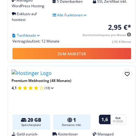
Managed
5 Datenbanken
SSL Zertifikat inkl.
WordPress Hosting
Exklusiv auf
Alle Funktionen
hosttest
2,95 €*
Tarifdetails
Durchschnittspreis pro Monat
Vertragslaufzeit: 12 Monate
2,95 €/Monat
ZUM ANBIETER
Premium Webhosting (48 Monate)
4,1
(18)
Gut
1,6
20 GB
1
01/2026
Speicherplatz
Domains inkl.
Geld-zurück-
Kostenloser
Managed