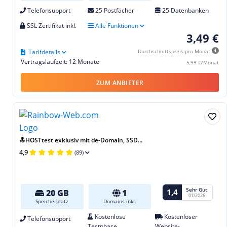
Telefonsupport
25 Postfächer
25 Datenbanken
SSL Zertifikat inkl.
Alle Funktionen
3,49 €
Tarifdetails
Durchschnittspreis pro Monat
Vertragslaufzeit: 12 Monate
5,99 €/Monat
ZUM ANBIETER
🔝HOSTtest exklusiv mit de-Domain, SSD...
4,9
(89)
Sehr Gut
1,4
20 GB
1
01/2026
Speicherplatz
Domains inkl.
Kostenlose
Kostenloser
Telefonsupport
Testphase
Website-