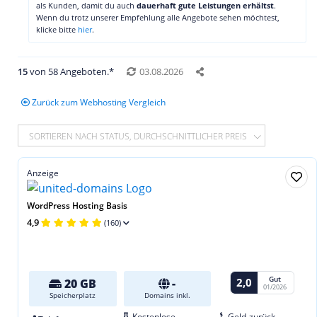
als Kunden, damit du auch
dauerhaft gute Leistungen erhältst
.
Wenn du trotz unserer Empfehlung alle Angebote sehen möchtest,
klicke bitte
hier
.
15
von 58 Angeboten.*
03.08.2026
Zurück zum Webhosting Vergleich
SORTIEREN NACH STATUS, DURCHSCHNITTLICHER PREIS
Anzeige
WordPress Hosting Basis
4,9
(160)
Gut
2,0
20 GB
-
01/2026
Speicherplatz
Domains inkl.
Kostenlose
Geld-zurück-