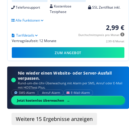
Kostenlose
Telefonsupport
SSL Zertifikat inkl.
Testphase
Alle Funktionen
2,99 €
Tarifdetails
Durchschnittspreis pro Monat
Vertragslaufzeit: 12 Monate
2,99 €/Monat
ZUM ANGEBOT
Nie wieder einen Website- oder Server-Ausfall
verpassen.
Rund-um-die-Uhr-Überwachung mit Alarm per SMS, Anruf oder E‑Mail
mit HOSTtest Plus.
SMS‑Alarm
Anruf‑Alarm
E‑Mail‑Alarm
Jetzt kostenlos überwachen
Weitere
15
Ergebnisse anzeigen