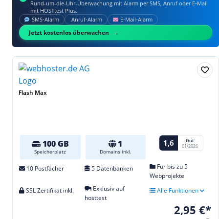
Rund-um-die-Uhr-Überwachung mit Alarm per SMS, Anruf oder E‑Mail
mit HOSTtest Plus.
SMS‑Alarm
Anruf‑Alarm
E‑Mail‑Alarm
Jetzt kostenlos überwachen
Flash Max
Gut
1,6
100 GB
1
01/2026
Speicherplatz
Domains inkl.
Für bis zu 5
10 Postfächer
5 Datenbanken
Webprojekte
Exklusiv auf
SSL Zertifikat inkl.
Alle Funktionen
hosttest
2,95 €*