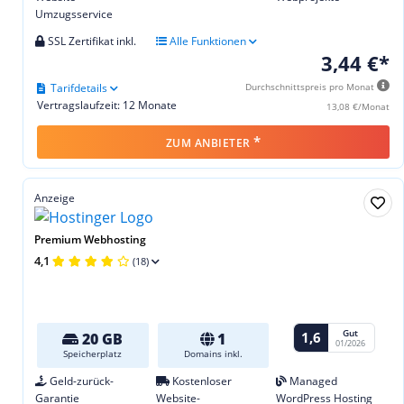
Umzugsservice
SSL Zertifikat inkl.
Alle Funktionen
3,44 €*
Tarifdetails
Durchschnittspreis pro Monat
Vertragslaufzeit: 12 Monate
13,08 €/Monat
*
ZUM ANBIETER
Anzeige
Premium Webhosting
4,1
(18)
Gut
1,6
20 GB
1
01/2026
Speicherplatz
Domains inkl.
Geld-zurück-
Kostenloser
Managed
Garantie
Website-
WordPress Hosting