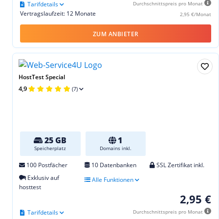
Tarifdetails
Durchschnittspreis pro Monat
Vertragslaufzeit: 12 Monate
2,95 €/Monat
ZUM ANBIETER
HostTest Special
4,9
(7)
25 GB
1
Speicherplatz
Domains inkl.
100 Postfächer
10 Datenbanken
SSL Zertifikat inkl.
Exklusiv auf
Alle Funktionen
hosttest
2,95 €
Tarifdetails
Durchschnittspreis pro Monat