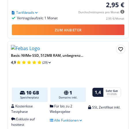
2,95 €
Tarifdetails
Durchschnittspreis pro Monat
Vertragslaufzeit: 1 Monat
2,95 €/Monat
ZUM ANBIETER
Basis: NVMe-SSD, 512MB RAM, unbegrenz...
4,9
(29)
Sehr Gut
1,4
10 GB
1
01/2026
Speicherplatz
Domains inkl.
Kostenlose
Für bis zu 2
SSL Zertifikat inkl.
Testphase
Webprojekte
Exklusiv auf
Alle Funktionen
hosttest