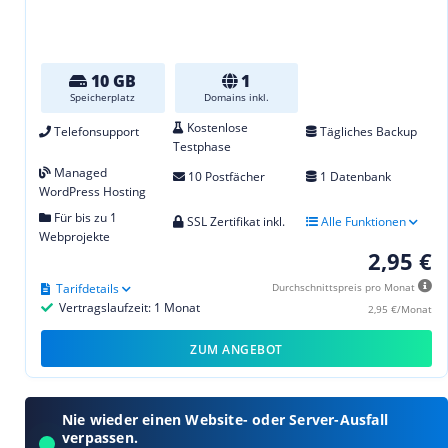
10 GB
1
Speicherplatz
Domains inkl.
Kostenlose
Telefonsupport
Tägliches Backup
Testphase
Managed
10 Postfächer
1 Datenbank
WordPress Hosting
Für bis zu 1
SSL Zertifikat inkl.
Alle Funktionen
Webprojekte
2,95 €
Tarifdetails
Durchschnittspreis pro Monat
Vertragslaufzeit: 1 Monat
2,95 €/Monat
ZUM ANGEBOT
Nie wieder einen Website- oder Server-Ausfall
verpassen.