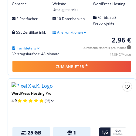
Garantie
Website-
WordPress Hosting
Umzugsservice
Für bis zu 3
2 Postfächer
10 Datenbanken
Webprojekte
SSL Zertifikat inkl.
Alle Funktionen
2,96 €
Tarifdetails
Durchschnittspreis pro Monat
Vertragslaufzeit: 48 Monate
11,89 €/Monat
*
ZUM ANBIETER
WordPress Hosting Pro
4,9
(96)
Gut
1,6
25 GB
1
01/2026