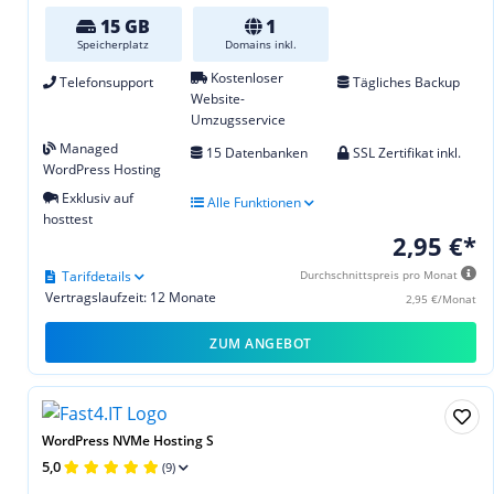
15 GB
1
Speicherplatz
Domains inkl.
Kostenloser
Telefonsupport
Tägliches Backup
Website-
Umzugsservice
Managed
15 Datenbanken
SSL Zertifikat inkl.
WordPress Hosting
Exklusiv auf
Alle Funktionen
hosttest
2,95 €*
Tarifdetails
Durchschnittspreis pro Monat
Vertragslaufzeit: 12 Monate
2,95 €/Monat
ZUM ANGEBOT
WordPress NVMe Hosting S
5,0
(9)