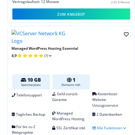
Vertragslaufzeit: 12 Monate
2,95 €/Monat
ZUM ANGEBOT
Managed WordPress Hosting Essential
4,9
(7)
10 GB
1
Speicherplatz
Domains inkl.
Geld-zurück-
Kostenloser
Telefonsupport
Garantie
Website-
Umzugsservice
Managed
Tägliches Backup
2 Datenbanken
WordPress Hosting
Für bis zu 2
SSL Zertifikat inkl.
Alle Funktionen
Webprojekte