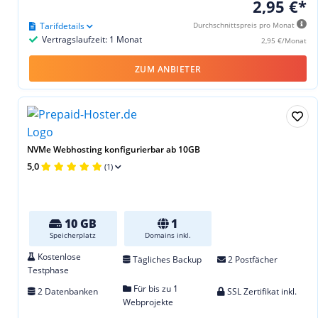
2,95 €*
Tarifdetails
Durchschnittspreis pro Monat
Vertragslaufzeit: 1 Monat
2,95 €/Monat
ZUM ANBIETER
NVMe Webhosting konfigurierbar ab 10GB
5,0
(1)
10 GB
1
Speicherplatz
Domains inkl.
Kostenlose
Tägliches Backup
2 Postfächer
Testphase
Für bis zu 1
2 Datenbanken
SSL Zertifikat inkl.
Webprojekte