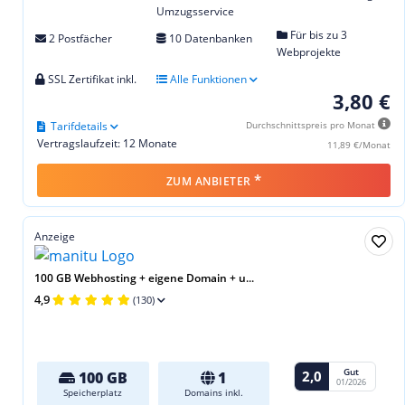
Umzugsservice
Für bis zu 3
2 Postfächer
10 Datenbanken
Webprojekte
SSL Zertifikat inkl.
Alle Funktionen
3,80 €
Tarifdetails
Durchschnittspreis pro Monat
Vertragslaufzeit: 12 Monate
11,89 €/Monat
*
ZUM ANBIETER
Anzeige
100 GB Webhosting + eigene Domain + u...
4,9
(130)
Gut
2,0
100 GB
1
01/2026
Speicherplatz
Domains inkl.