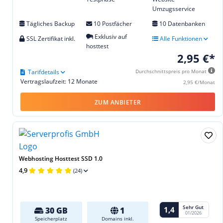
Umzugsservice
Tägliches Backup
10 Postfächer
10 Datenbanken
Exklusiv auf
SSL Zertifikat inkl.
Alle Funktionen
hosttest
2,95 €*
Tarifdetails
Durchschnittspreis pro Monat
Vertragslaufzeit: 12 Monate
2,95 €/Monat
ZUM ANBIETER
Webhosting Hosttest SSD 1.0
4,9
(24)
Sehr Gut
1,4
30 GB
1
01/2026
Speicherplatz
Domains inkl.