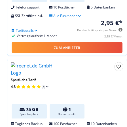
Telefonsupport
10 Postfächer
5 Datenbanken
SSL Zertifikat inkl.
Alle Funktionen
2,95 €*
Tarifdetails
Durchschnittspreis pro Monat
Vertragslaufzeit: 1 Monat
2,95 €/Monat
ZUM ANBIETER
Sparfuchs-Tarif
4,8
(8)
75 GB
1
Speicherplatz
Domains inkl.
Tägliches Backup
100 Postfächer
10 Datenbanken