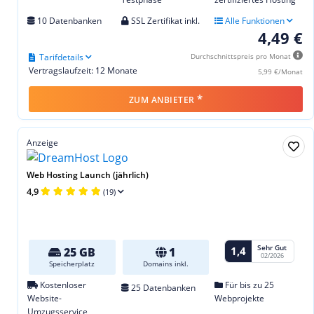
10 Datenbanken
SSL Zertifikat inkl.
Alle Funktionen
4,49 €
Tarifdetails
Durchschnittspreis pro Monat
Vertragslaufzeit: 12 Monate
5,99 €/Monat
*
ZUM ANBIETER
Anzeige
Web Hosting Launch (jährlich)
4,9
(19)
Sehr Gut
1,4
25 GB
1
02/2026
Speicherplatz
Domains inkl.
Kostenloser
Für bis zu 25
25 Datenbanken
Website-
Webprojekte
Umzugsservice