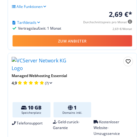
Alle Funktionen
2,69 €*
Tarifdetails
Durchschnittspreis pro Monat
Vertragslaufzeit: 1 Monat
2,69 €/Monat
ZUM ANBIETER
Managed Webhosting Essential
4,9
(7)
10 GB
1
Speicherplatz
Domains inkl.
Geld-zurück-
Kostenloser
Telefonsupport
Garantie
Website-
Umzugsservice