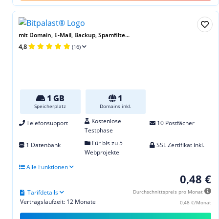
mit Domain, E-Mail, Backup, Spamfilte...
4,8
(16)
1 GB
1
Speicherplatz
Domains inkl.
Kostenlose
Telefonsupport
10 Postfächer
Testphase
Für bis zu 5
1 Datenbank
SSL Zertifikat inkl.
Webprojekte
Alle Funktionen
0,48 €
Tarifdetails
Durchschnittspreis pro Monat
Vertragslaufzeit: 12 Monate
0,48 €/Monat