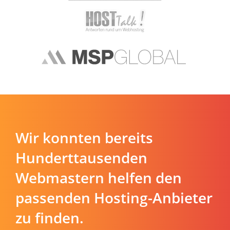
Wir konnten bereits
Hunderttausenden
Webmastern helfen den
passenden Hosting-Anbieter
zu finden.