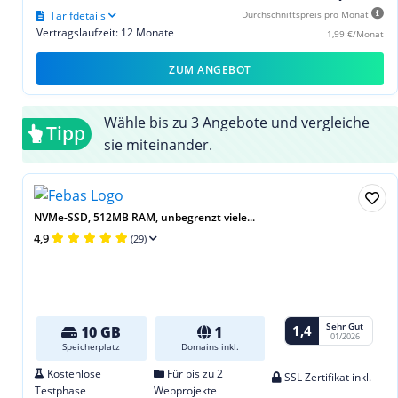
Tarifdetails
Durchschnittspreis pro Monat
Vertragslaufzeit: 12 Monate
1,99 €/Monat
ZUM ANGEBOT
Wähle bis zu 3 Angebote und vergleiche
Tipp
sie miteinander.
NVMe-SSD, 512MB RAM, unbegrenzt viele...
4,9
(29)
Sehr Gut
1,4
10 GB
1
01/2026
Speicherplatz
Domains inkl.
Kostenlose
Für bis zu 2
SSL Zertifikat inkl.
Testphase
Webprojekte