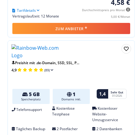
4,58 €
Tarifdetails
Durchschnittspreis pro Monat
Vertragslaufzeit: 12 Monate
5,00 €/Monat
*
ZUM ANBIETER
🔝Preishit mit .de-Domain, SSD, SSL, P...
4,9
(89)
Sehr Gut
1,4
5 GB
1
01/2026
Speicherplatz
Domains inkl.
Kostenlose
Kostenloser
Telefonsupport
Testphase
Website-
Umzugsservice
Tägliches Backup
2 Postfächer
2 Datenbanken