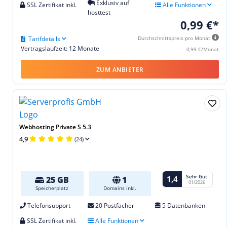
Exklusiv auf
SSL Zertifikat inkl.
Alle Funktionen
hosttest
0,99 €*
Tarifdetails
Durchschnittspreis pro Monat
Vertragslaufzeit: 12 Monate
0,99 €/Monat
ZUM ANBIETER
Webhosting Private S 5.3
4,9
(24)
Sehr Gut
1,4
25 GB
1
01/2026
Speicherplatz
Domains inkl.
Telefonsupport
20 Postfächer
5 Datenbanken
SSL Zertifikat inkl.
Alle Funktionen