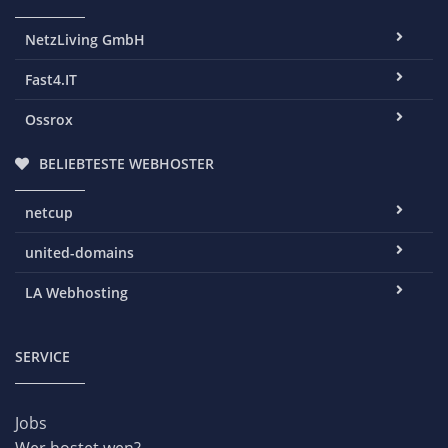
NetzLiving GmbH
Fast4.IT
Ossrox
BELIEBTESTE WEBHOSTER
netcup
united-domains
LA Webhosting
SERVICE
Jobs
Wer hostet wen?