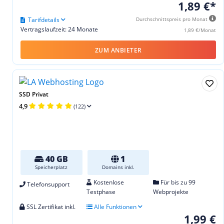
1,89 €*
Tarifdetails
Durchschnittspreis pro Monat
Vertragslaufzeit: 24 Monate
1,89 €/Monat
ZUM ANBIETER
SSD Privat
4,9
(122)
40 GB
1
Speicherplatz
Domains inkl.
Kostenlose
Für bis zu 99
Telefonsupport
Testphase
Webprojekte
SSL Zertifikat inkl.
Alle Funktionen
1,99 €