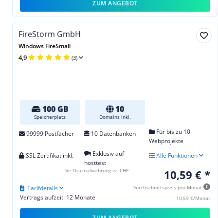
ZUM ANGEBOT
FireStorm GmbH
Windows FireSmall
4,9
(3)
100 GB
10
Speicherplatz
Domains inkl.
Für bis zu 10
99999 Postfächer
10 Datenbanken
Webprojekte
Exklusiv auf
SSL Zertifikat inkl.
Alle Funktionen
hosttest
Die Originalwährung ist CHF
10,59 € *
Tarifdetails
Durchschnittspreis pro Monat
Vertragslaufzeit: 12 Monate
10,59 €/Monat
ZUM ANGEBOT