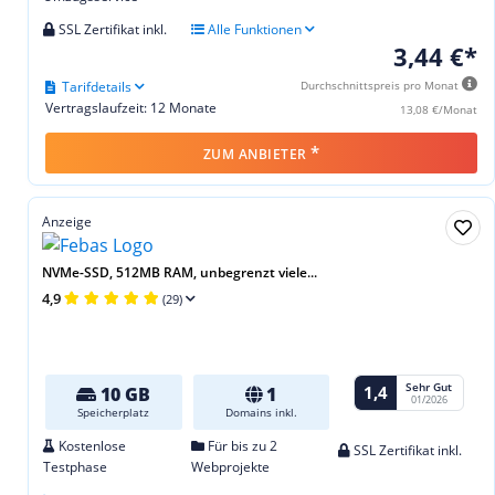
SSL Zertifikat inkl.
Alle Funktionen
3,44 €*
Tarifdetails
Durchschnittspreis pro Monat
Vertragslaufzeit: 12 Monate
13,08 €/Monat
*
ZUM ANBIETER
Anzeige
NVMe-SSD, 512MB RAM, unbegrenzt viele...
4,9
(29)
Sehr Gut
1,4
10 GB
1
01/2026
Speicherplatz
Domains inkl.
Kostenlose
Für bis zu 2
SSL Zertifikat inkl.
Testphase
Webprojekte