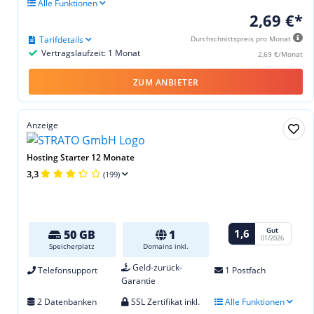
Alle Funktionen
2,69 €*
Tarifdetails
Durchschnittspreis pro Monat
Vertragslaufzeit: 1 Monat
2,69 €/Monat
ZUM ANBIETER
Anzeige
Hosting Starter 12 Monate
3,3
(199)
Gut
1,6
50 GB
1
01/2026
Speicherplatz
Domains inkl.
Geld-zurück-
Telefonsupport
1 Postfach
Garantie
2 Datenbanken
SSL Zertifikat inkl.
Alle Funktionen