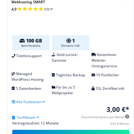
Webhosting SMART
4,9
(10)
100 GB
1
Speicherplatz
Domains inkl.
Geld-zurück-
Kostenloser
Telefonsupport
Garantie
Website-
Umzugsservice
Managed
Tägliches Backup
10 Postfächer
WordPress Hosting
Für bis zu 5
5 Datenbanken
SSL Zertifikat inkl.
Webprojekte
Alle Funktionen
3,00 €*
Tarifdetails
Durchschnittspreis pro Monat
Vertragslaufzeit: 12 Monate
3,00 €/Monat