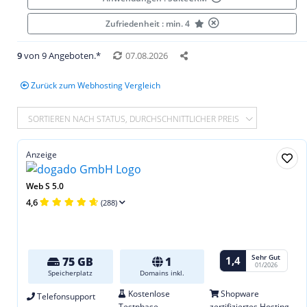
Zufriedenheit : min. 4
9
von 9 Angeboten.*
07.08.2026
Zurück zum Webhosting Vergleich
SORTIEREN NACH STATUS, DURCHSCHNITTLICHER PREIS
Anzeige
Web S 5.0
4,6
(288)
Sehr Gut
1,4
75 GB
1
01/2026
Speicherplatz
Domains inkl.
Kostenlose
Shopware
Telefonsupport
Testphase
zertifiziertes Hosting