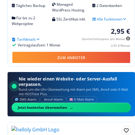
Managed
Tägliches Backup
2 Datenbanken
WordPress Hosting
Für bis zu 2
SSL Zertifikat inkl.
Alle Funktionen
Webprojekte
2,95 €
Tarifdetails
Durchschnittspreis pro Monat
Vertragslaufzeit: 1 Monat
2,95 €/Monat
ZUM ANBIETER
Nie wieder einen Website- oder Server-Ausfall
verpassen.
Rund-um-die-Uhr-Überwachung mit Alarm per SMS, Anruf oder E‑Mail
mit HOSTtest Plus.
SMS‑Alarm
Anruf‑Alarm
E‑Mail‑Alarm
Jetzt kostenlos überwachen