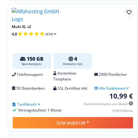
Multi XL v2
4,8
(474)
150 GB
4
Speicherplatz
Domains inkl.
Kostenlose
Telefonsupport
2000 Postfächer
Testphase
50 Datenbanken
SSL Zertifikat inkl.
Alle Funktionen
10,99 €
Tarifdetails
Durchschnittspreis pro Monat
Vertragslaufzeit: 1 Monat
10,99 €/Monat
*
ZUM ANBIETER