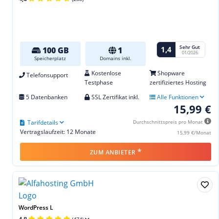
Sehr Gut
1,4
100 GB
1
01/2026
Speicherplatz
Domains inkl.
Kostenlose
Shopware
Telefonsupport
Testphase
zertifiziertes Hosting
5 Datenbanken
SSL Zertifikat inkl.
Alle Funktionen
15,99 €
Tarifdetails
Durchschnittspreis pro Monat
Vertragslaufzeit: 12 Monate
15,99 €/Monat
*
ZUM ANBIETER
WordPress L
4,8