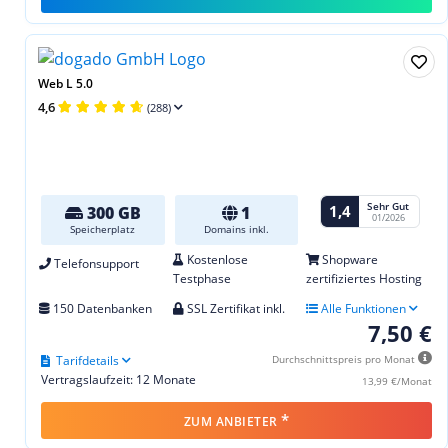
Web L 5.0
4,6
(288)
Sehr Gut
1,4
300 GB
1
01/2026
Speicherplatz
Domains inkl.
Kostenlose
Shopware
Telefonsupport
Testphase
zertifiziertes Hosting
150 Datenbanken
SSL Zertifikat inkl.
Alle Funktionen
7,50 €
Tarifdetails
Durchschnittspreis pro Monat
Vertragslaufzeit: 12 Monate
13,99 €/Monat
*
ZUM ANBIETER