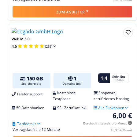
*
ZUM ANBIETER
Web M 5.0
4,6
(288)
Sehr Gut
1,4
150 GB
1
01/2026
Speicherplatz
Domains inkl.
Kostenlose
Shopware
Telefonsupport
Testphase
zertifiziertes Hosting
50 Datenbanken
SSL Zertifikat inkl.
Alle Funktionen
6,00 €
Tarifdetails
Durchschnittspreis pro Monat
Vertragslaufzeit: 12 Monate
10,99 €/Monat