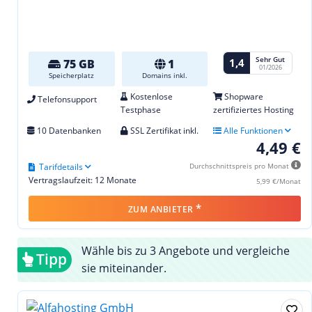
Sehr Gut
1,4
75 GB
1
01/2026
Speicherplatz
Domains inkl.
Kostenlose
Shopware
Telefonsupport
Testphase
zertifiziertes Hosting
10 Datenbanken
SSL Zertifikat inkl.
Alle Funktionen
4,49 €
Tarifdetails
Durchschnittspreis pro Monat
Vertragslaufzeit: 12 Monate
5,99 €/Monat
*
ZUM ANBIETER
Wähle bis zu 3 Angebote und vergleiche
Tipp
sie miteinander.