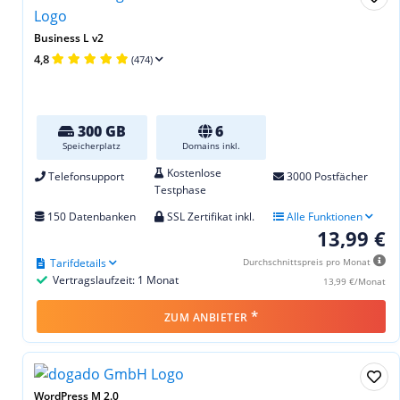
Business L v2
4,8
(474)
300 GB
6
Speicherplatz
Domains inkl.
Kostenlose
Telefonsupport
3000 Postfächer
Testphase
150 Datenbanken
SSL Zertifikat inkl.
Alle Funktionen
13,99 €
Tarifdetails
Durchschnittspreis pro Monat
Vertragslaufzeit: 1 Monat
13,99 €/Monat
*
ZUM ANBIETER
WordPress M 2.0