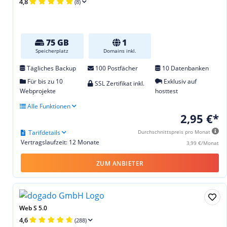
4,8
(8)
75 GB
1
Speicherplatz
Domains inkl.
Tägliches Backup
100 Postfächer
10 Datenbanken
Für bis zu 10
Exklusiv auf
SSL Zertifikat inkl.
Webprojekte
hosttest
Alle Funktionen
2,95 €*
Tarifdetails
Durchschnittspreis pro Monat
Vertragslaufzeit: 12 Monate
3,99 €/Monat
ZUM ANBIETER
Web S 5.0
4,6
(288)