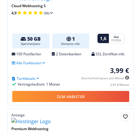
Cloud Webhosting S
4,9
(96)
Gut
1,6
50 GB
1
01/2026
Speicherplatz
Domains inkl.
100 Postfächer
2 Datenbanken
SSL Zertifikat inkl.
Alle Funktionen
3,99 €
Tarifdetails
Durchschnittspreis pro Monat
Vertragslaufzeit: 1 Monat
3,99 €/Monat
ZUM ANBIETER
Anzeige
Premium Webhosting