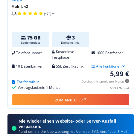
Multi L v2
4,8
(474)
75 GB
3
Speicherplatz
Domains inkl.
Kostenlose
Telefonsupport
1000 Postfächer
Testphase
10 Datenbanken
SSL Zertifikat inkl.
Alle Funktionen
5,99 €
Tarifdetails
Durchschnittspreis pro Monat
Vertragslaufzeit: 1 Monat
5,99 €/Monat
*
ZUM ANBIETER
Nie wieder einen Website- oder Server-Ausfall
verpassen.
Rund-um-die-Uhr-Überwachung mit Alarm per SMS, Anruf oder E‑Mail