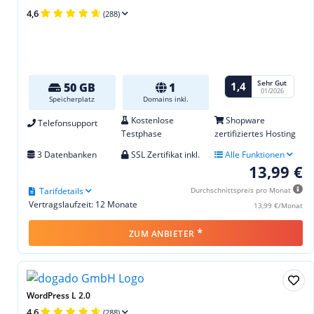
4,6
(288)
Sehr Gut
1,4
50 GB
1
01/2026
Speicherplatz
Domains inkl.
Kostenlose
Shopware
Telefonsupport
Testphase
zertifiziertes Hosting
3 Datenbanken
SSL Zertifikat inkl.
Alle Funktionen
13,99 €
Tarifdetails
Durchschnittspreis pro Monat
Vertragslaufzeit: 12 Monate
13,99 €/Monat
*
ZUM ANBIETER
WordPress L 2.0
4,6
(288)