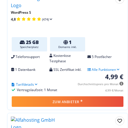
WordPress S
4,8
(474)
25 GB
1
Speicherplatz
Domains inkl.
Kostenlose
Telefonsupport
5 Postfächer
Testphase
1 Datenbank
SSL Zertifikat inkl.
Alle Funktionen
4,99 €
Tarifdetails
Durchschnittspreis pro Monat
Vertragslaufzeit: 1 Monat
4,99 €/Monat
*
ZUM ANBIETER