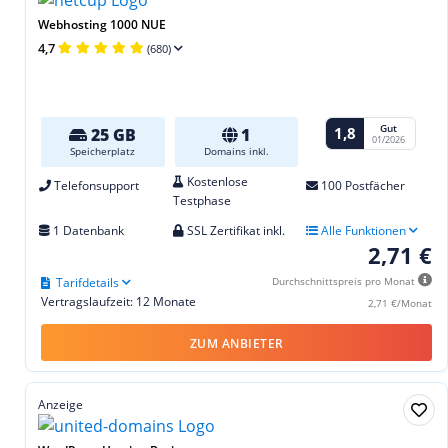
Webhosting 1000 NUE
4,7
(680)
Gut
1,8
25 GB
1
01/2026
Speicherplatz
Domains inkl.
Kostenlose
Telefonsupport
100 Postfächer
Testphase
1 Datenbank
SSL Zertifikat inkl.
Alle Funktionen
2,71 €
Tarifdetails
Durchschnittspreis pro Monat
Vertragslaufzeit: 12 Monate
2,71 €/Monat
ZUM ANBIETER
Anzeige