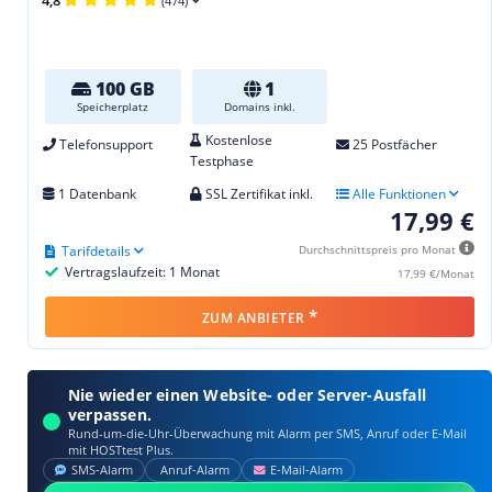
(474)
100 GB
1
Speicherplatz
Domains inkl.
Kostenlose
Telefonsupport
25 Postfächer
Testphase
1 Datenbank
SSL Zertifikat inkl.
Alle Funktionen
17,99 €
Tarifdetails
Durchschnittspreis pro Monat
Vertragslaufzeit: 1 Monat
17,99 €/Monat
*
ZUM ANBIETER
Nie wieder einen Website- oder Server-Ausfall
verpassen.
Rund-um-die-Uhr-Überwachung mit Alarm per SMS, Anruf oder E‑Mail
mit HOSTtest Plus.
SMS‑Alarm
Anruf‑Alarm
E‑Mail‑Alarm