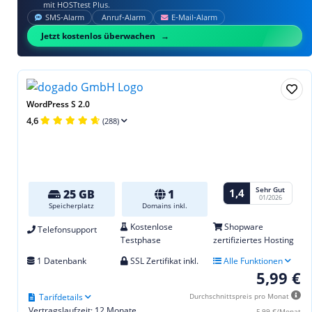
mit HOSTtest Plus.
SMS‑Alarm
Anruf‑Alarm
E‑Mail‑Alarm
Jetzt kostenlos überwachen
WordPress S 2.0
4,6
(288)
Sehr Gut
1,4
25 GB
1
01/2026
Speicherplatz
Domains inkl.
Kostenlose
Shopware
Telefonsupport
Testphase
zertifiziertes Hosting
1 Datenbank
SSL Zertifikat inkl.
Alle Funktionen
5,99 €
Tarifdetails
Durchschnittspreis pro Monat
Vertragslaufzeit: 12 Monate
5,99 €/Monat