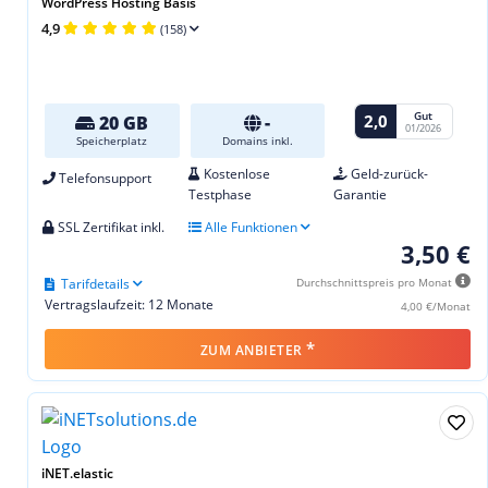
WordPress Hosting Basis
4,9
(158)
Gut
2,0
20 GB
-
01/2026
Speicherplatz
Domains inkl.
Kostenlose
Geld-zurück-
Telefonsupport
Testphase
Garantie
SSL Zertifikat inkl.
Alle Funktionen
3,50 €
Tarifdetails
Durchschnittspreis pro Monat
Vertragslaufzeit: 12 Monate
4,00 €/Monat
*
ZUM ANBIETER
iNET.elastic