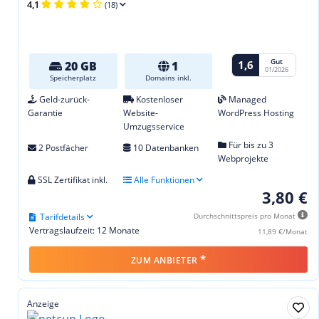
4,1
(18)
Gut
1,6
20 GB
1
01/2026
Speicherplatz
Domains inkl.
Geld-zurück-
Kostenloser
Managed
Garantie
Website-
WordPress Hosting
Umzugsservice
Für bis zu 3
2 Postfächer
10 Datenbanken
Webprojekte
SSL Zertifikat inkl.
Alle Funktionen
3,80 €
Tarifdetails
Durchschnittspreis pro Monat
Vertragslaufzeit: 12 Monate
11,89 €/Monat
*
ZUM ANBIETER
Anzeige