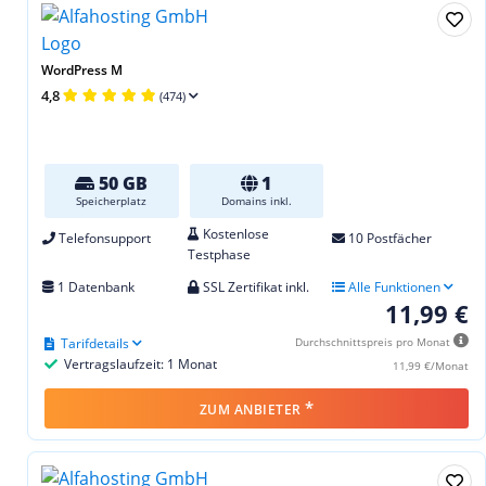
WordPress M
4,8
(474)
50 GB
1
Speicherplatz
Domains inkl.
Kostenlose
Telefonsupport
10 Postfächer
Testphase
1 Datenbank
SSL Zertifikat inkl.
Alle Funktionen
11,99 €
Tarifdetails
Durchschnittspreis pro Monat
Vertragslaufzeit: 1 Monat
11,99 €/Monat
*
ZUM ANBIETER