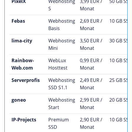
PixelX
Webhosting
3,99 EUR /
50 GB SS
S
Monat
Febas
Webhosting
2,69 EUR /
10 GB SS
Basis
Monat
lima-city
Webhosting
3,50 EUR /
30 GB SS
Mini
Monat
Rainbow-
WebLux
0,99 EUR /
10 GB SS
Web.com
Hosttest
Monat
Serverprofis
Webhosting
2,49 EUR /
25 GB SS
SSD S1.1
Monat
goneo
Webhosting
2,99 EUR /
20 GB SS
Start
Monat
IP-Projects
Premium
2,90 EUR /
10 GB SS
SSD
Monat