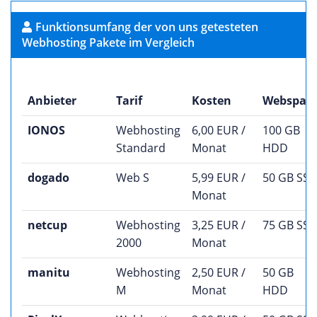
Funktionsumfang der von uns getesteten
Webhosting Pakete im Vergleich
Anbieter
Tarif
Kosten
Webspac
IONOS
Webhosting
6,00 EUR /
100 GB
Standard
Monat
HDD
dogado
Web S
5,99 EUR /
50 GB SS
Monat
netcup
Webhosting
3,25 EUR /
75 GB SS
2000
Monat
manitu
Webhosting
2,50 EUR /
50 GB
M
Monat
HDD