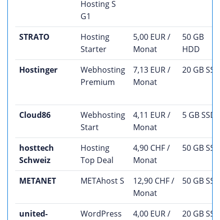
Hosting S
G1
STRATO
Hosting
5,00 EUR /
50 GB
Starter
Monat
HDD
Hostinger
Webhosting
7,13 EUR /
20 GB SS
Premium
Monat
Cloud86
Webhosting
4,11 EUR /
5 GB SSD
Start
Monat
hosttech
Hosting
4,90 CHF /
50 GB SS
Schweiz
Top Deal
Monat
METANET
METAhost S
12,90 CHF /
50 GB SS
Monat
united-
WordPress
4,00 EUR /
20 GB SS