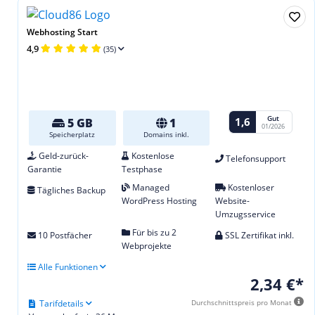
Webhosting Start
4,9
(35)
Gut
1,6
5 GB
1
01/2026
Speicherplatz
Domains inkl.
Geld-zurück-
Kostenlose
Telefonsupport
Garantie
Testphase
Managed
Kostenloser
Tägliches Backup
WordPress Hosting
Website-
Umzugsservice
Für bis zu 2
10 Postfächer
SSL Zertifikat inkl.
Webprojekte
Alle Funktionen
2,34 €*
Tarifdetails
Durchschnittspreis pro Monat