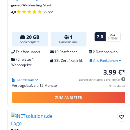
goneo Webhosting Start
4,8
(257)
Gut
2,0
20 GB
1
01/2026
Speicherplatz
Domains inkl.
Telefonsupport
10 Postfächer
2 Datenbanken
Für bis zu 1
SSL Zertifikat inkl.
Alle Funktionen
Webprojekte
3,99 €*
Tarifdetails
Durchschnittspreis pro Monat
Vertragslaufzeit: 12 Monate
3,99 €/Monat
ZUM ANBIETER