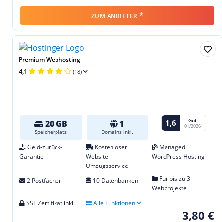
*
ZUM ANBIETER
Premium Webhosting
4,1
(18)
Gut
1,6
20 GB
1
01/2026
Speicherplatz
Domains inkl.
Geld-zurück-
Kostenloser
Managed
Garantie
Website-
WordPress Hosting
Umzugsservice
Für bis zu 3
2 Postfächer
10 Datenbanken
Webprojekte
SSL Zertifikat inkl.
Alle Funktionen
3,80 €