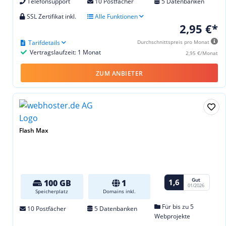
Telefonsupport
10 Postfächer
5 Datenbanken
SSL Zertifikat inkl.
Alle Funktionen
2,95 €*
Tarifdetails
Durchschnittspreis pro Monat
Vertragslaufzeit: 1 Monat
2,95 €/Monat
ZUM ANBIETER
Flash Max
Gut
1,6
100 GB
1
01/2026
Speicherplatz
Domains inkl.
Für bis zu 5
10 Postfächer
5 Datenbanken
Webprojekte