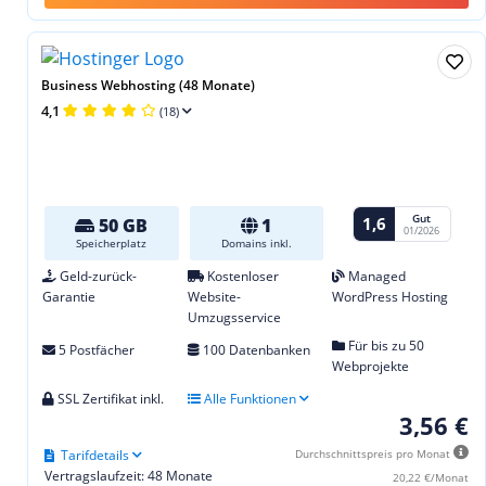
Business Webhosting (48 Monate)
4,1
(18)
Gut
1,6
50 GB
1
01/2026
Speicherplatz
Domains inkl.
Geld-zurück-
Kostenloser
Managed
Garantie
Website-
WordPress Hosting
Umzugsservice
Für bis zu 50
5 Postfächer
100 Datenbanken
Webprojekte
SSL Zertifikat inkl.
Alle Funktionen
3,56 €
Tarifdetails
Durchschnittspreis pro Monat
Vertragslaufzeit: 48 Monate
20,22 €/Monat