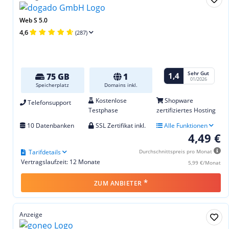
Web S 5.0
4,6
(287)
Sehr Gut
1,4
75 GB
1
01/2026
Speicherplatz
Domains inkl.
Kostenlose
Shopware
Telefonsupport
Testphase
zertifiziertes Hosting
10 Datenbanken
SSL Zertifikat inkl.
Alle Funktionen
4,49 €
Tarifdetails
Durchschnittspreis pro Monat
Vertragslaufzeit: 12 Monate
5,99 €/Monat
*
ZUM ANBIETER
Anzeige