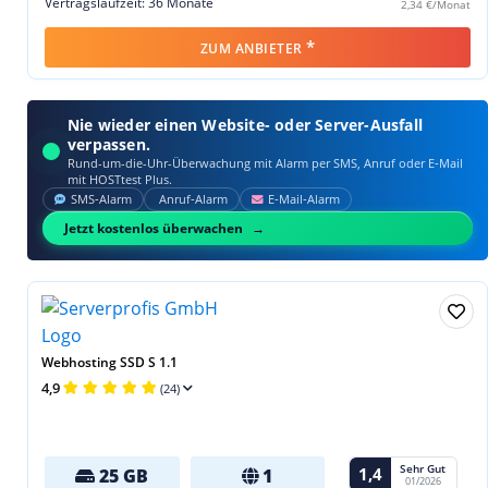
Vertragslaufzeit: 36 Monate
2,34 €/Monat
*
ZUM ANBIETER
Nie wieder einen Website- oder Server-Ausfall
verpassen.
Rund-um-die-Uhr-Überwachung mit Alarm per SMS, Anruf oder E‑Mail
mit HOSTtest Plus.
SMS‑Alarm
Anruf‑Alarm
E‑Mail‑Alarm
Jetzt kostenlos überwachen
Webhosting SSD S 1.1
4,9
(24)
Sehr Gut
1,4
25 GB
1
01/2026