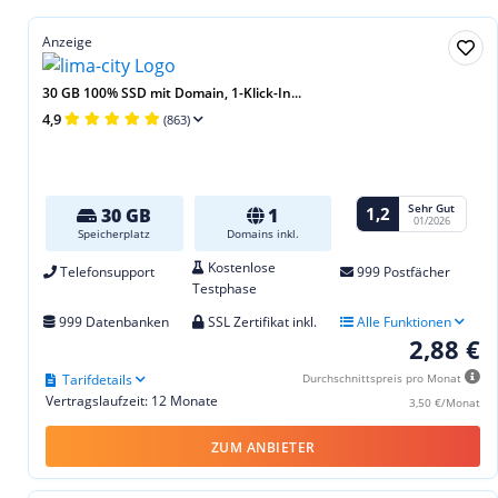
Anzeige
30 GB 100% SSD mit Domain, 1-Klick-In...
4,9
(863)
Sehr Gut
1,2
30 GB
1
01/2026
Speicherplatz
Domains inkl.
Kostenlose
Telefonsupport
999 Postfächer
Testphase
999 Datenbanken
SSL Zertifikat inkl.
Alle Funktionen
2,88 €
Tarifdetails
Durchschnittspreis pro Monat
Vertragslaufzeit: 12 Monate
3,50 €/Monat
ZUM ANBIETER