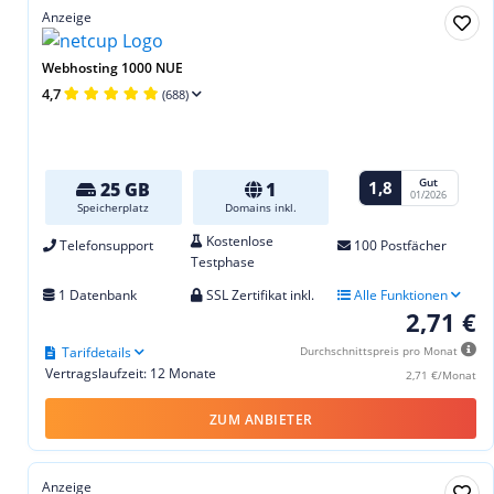
Anzeige
Webhosting 1000 NUE
4,7
(688)
Gut
1,8
25 GB
1
01/2026
Speicherplatz
Domains inkl.
Kostenlose
Telefonsupport
100 Postfächer
Testphase
1 Datenbank
SSL Zertifikat inkl.
Alle Funktionen
2,71 €
Tarifdetails
Durchschnittspreis pro Monat
Vertragslaufzeit: 12 Monate
2,71 €/Monat
ZUM ANBIETER
Anzeige