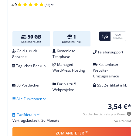
4,9
(35)
Gut
1,6
50 GB
1
01/2026
Speicherplatz
Domains inkl.
Geld-zurück-
Kostenlose
Telefonsupport
Garantie
Testphase
Managed
Kostenloser
Tägliches Backup
WordPress Hosting
Website-
Umzugsservice
Für bis zu 5
50 Postfächer
SSL Zertifikat inkl.
Webprojekte
Alle Funktionen
3,54 €*
Tarifdetails
Durchschnittspreis pro Monat
Vertragslaufzeit: 36 Monate
3,54 €/Monat
*
ZUM ANBIETER