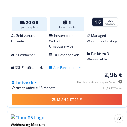
Gut
1,6
20 GB
1
01/2026
Speicherplatz
Domains inkl.
Geld-zurück-
Kostenloser
Managed
Garantie
Website-
WordPress Hosting
Umzugsservice
Für bis zu 3
2 Postfächer
10 Datenbanken
Webprojekte
SSL Zertifikat inkl.
Alle Funktionen
2,96 €
Tarifdetails
Durchschnittspreis pro Monat
Vertragslaufzeit: 48 Monate
11,89 €/Monat
*
ZUM ANBIETER
Webhosting Medium