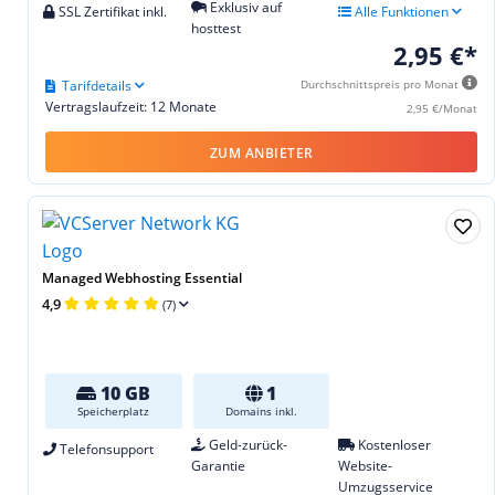
Exklusiv auf
SSL Zertifikat inkl.
Alle Funktionen
hosttest
2,95 €*
Tarifdetails
Durchschnittspreis pro Monat
Vertragslaufzeit: 12 Monate
2,95 €/Monat
ZUM ANBIETER
Managed Webhosting Essential
4,9
(7)
10 GB
1
Speicherplatz
Domains inkl.
Geld-zurück-
Kostenloser
Telefonsupport
Garantie
Website-
Umzugsservice