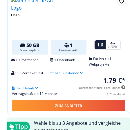
Flash
Gut
1,6
50 GB
1
01/2026
Speicherplatz
Domains inkl.
Für bis zu 1
10 Postfächer
1 Datenbank
Webprojekte
SSL Zertifikat inkl.
Alle Funktionen
1,79 €*
Tarifdetails
Durchschnittspreis pro Monat
Vertragslaufzeit: 12 Monate
1,79 €/Monat
ZUM ANBIETER
Wähle bis zu 3 Angebote und vergleiche
Tipp