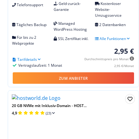
Geld-zurück-
Kostenloser
Telefonsupport
Garantie
Website-
Umzugsservice
Managed
Tägliches Backup
2 Datenbanken
WordPress Hosting
Für bis zu 2
SSL Zertifikat inkl.
Alle Funktionen
Webprojekte
2,95 €
Tarifdetails
Durchschnittspreis pro Monat
Vertragslaufzeit: 1 Monat
2,95 €/Monat
ZUM ANBIETER
20 GB NVMe mit Inklusiv-Domain - HOST...
4,9
(23)