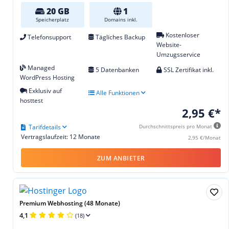
20 GB
1
Speicherplatz
Domains inkl.
Kostenloser
Telefonsupport
Tägliches Backup
Website-
Umzugsservice
Managed
5 Datenbanken
SSL Zertifikat inkl.
WordPress Hosting
Exklusiv auf
Alle Funktionen
hosttest
2,95 €*
Tarifdetails
Durchschnittspreis pro Monat
Vertragslaufzeit: 12 Monate
2,95 €/Monat
ZUM ANBIETER
Premium Webhosting (48 Monate)
4,1
(18)