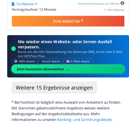
Tarifdetails
Durchschnittspreis pro Monat
Vertragslaufzeit: 12 Monate
11,89 €/Monat
*
ZUM ANBIETER
Nie wieder einen Website- oder Server-Ausfall
verpassen.
Rund-um-die-Uhr-Überwachung mit Alarm per SMS, Anruf oder E‑Mail
mit HOSTtest Plus.
SMS‑Alarm
Anruf‑Alarm
E‑Mail‑Alarm
Jetzt kostenlos überwachen
Weitere
15
Ergebnisse anzeigen
* Bei hosttest ist lediglich eine Auswahl von Anbietern zu finden.
Mit Sternchen gekennzeichnete Angebote weisen weitere
Bedingungen auf der Angebotsdetailseite aus. Mehr
Informationen zu unseren
Ranking- und Sortierungsdetails