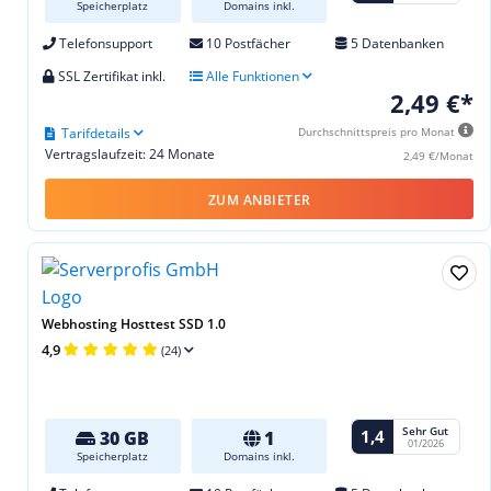
Speicherplatz
Domains inkl.
Telefonsupport
10 Postfächer
5 Datenbanken
SSL Zertifikat inkl.
Alle Funktionen
2,49 €*
Tarifdetails
Durchschnittspreis pro Monat
Vertragslaufzeit: 24 Monate
2,49 €/Monat
ZUM ANBIETER
Webhosting Hosttest SSD 1.0
4,9
(24)
Sehr Gut
1,4
30 GB
1
01/2026
Speicherplatz
Domains inkl.