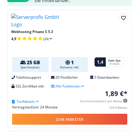
sie miteinander.
Webhosting Private S 5.3
4,9
(24)
Sehr Gut
1,4
25 GB
1
01/2026
Speicherplatz
Domains inkl.
Telefonsupport
20 Postfächer
5 Datenbanken
SSL Zertifikat inkl.
Alle Funktionen
1,89 €*
Tarifdetails
Durchschnittspreis pro Monat
Vertragslaufzeit: 24 Monate
1,89 €/Monat
ZUM ANBIETER