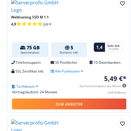
Webhosting SSD M 1.1
4,9
(24)
Sehr Gut
1,4
75 GB
5
01/2026
Speicherplatz
Domains inkl.
Telefonsupport
50 Postfächer
10 Datenbanken
SSL Zertifikat inkl.
Alle Funktionen
5,49 €*
Tarifdetails
Durchschnittspreis pro Monat
Vertragslaufzeit: 24 Monate
5,49 €/Monat
ZUM ANBIETER