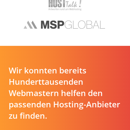
Wir konnten bereits
Hunderttausenden
Webmastern helfen den
passenden Hosting-Anbieter
zu finden.