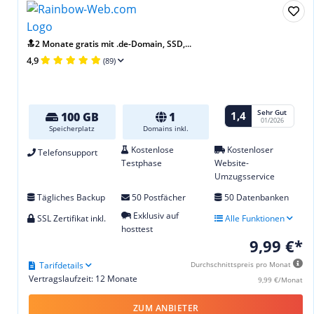
🔝2 Monate gratis mit .de-Domain, SSD,...
4,9
(89)
Sehr Gut
1,4
100 GB
1
01/2026
Speicherplatz
Domains inkl.
Kostenlose
Kostenloser
Telefonsupport
Testphase
Website-
Umzugsservice
Tägliches Backup
50 Postfächer
50 Datenbanken
Exklusiv auf
SSL Zertifikat inkl.
Alle Funktionen
hosttest
9,99 €*
Tarifdetails
Durchschnittspreis pro Monat
Vertragslaufzeit: 12 Monate
9,99 €/Monat
ZUM ANBIETER