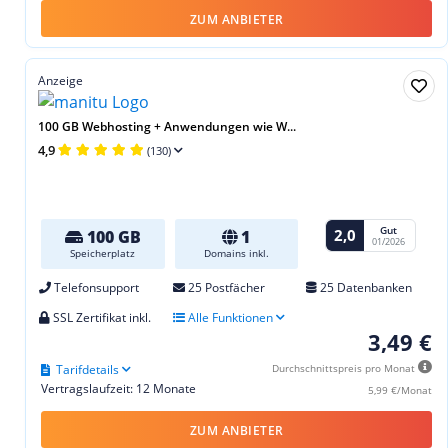
ZUM ANBIETER
Anzeige
100 GB Webhosting + Anwendungen wie W...
4,9
(130)
Gut
2,0
100 GB
1
01/2026
Speicherplatz
Domains inkl.
Telefonsupport
25 Postfächer
25 Datenbanken
SSL Zertifikat inkl.
Alle Funktionen
3,49 €
Tarifdetails
Durchschnittspreis pro Monat
Vertragslaufzeit: 12 Monate
5,99 €/Monat
ZUM ANBIETER