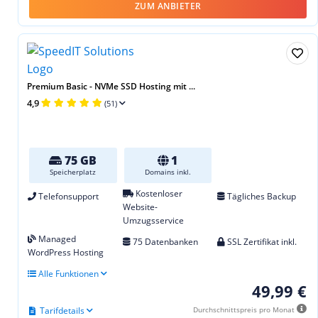
ZUM ANBIETER
Premium Basic - NVMe SSD Hosting mit ...
4,9
(51)
75 GB
1
Speicherplatz
Domains inkl.
Kostenloser
Telefonsupport
Tägliches Backup
Website-
Umzugsservice
Managed
75 Datenbanken
SSL Zertifikat inkl.
WordPress Hosting
Alle Funktionen
49,99 €
Tarifdetails
Durchschnittspreis pro Monat