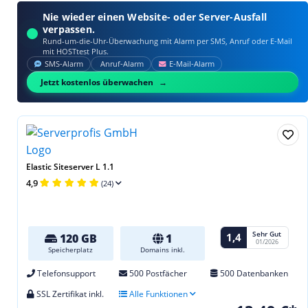
Nie wieder einen Website- oder Server-Ausfall
verpassen.
Rund-um-die-Uhr-Überwachung mit Alarm per SMS, Anruf oder E‑Mail
mit HOSTtest Plus.
SMS‑Alarm
Anruf‑Alarm
E‑Mail‑Alarm
Jetzt kostenlos überwachen
Elastic Siteserver L 1.1
4,9
(24)
Sehr Gut
1,4
120 GB
1
01/2026
Speicherplatz
Domains inkl.
Telefonsupport
500 Postfächer
500 Datenbanken
SSL Zertifikat inkl.
Alle Funktionen