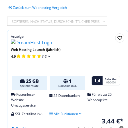
Zurück zum Webhosting Vergleich
SORTIEREN NACH STATUS, DURCHSCHNITTLICHER PREIS
Anzeige
Web Hosting Launch (jährlich)
4,9
(19)
Sehr Gut
1,4
25 GB
1
02/2026
Speicherplatz
Domains inkl.
Kostenloser
Für bis zu 25
25 Datenbanken
Website-
Webprojekte
Umzugsservice
SSL Zertifikat inkl.
Alle Funktionen
3,44 €*