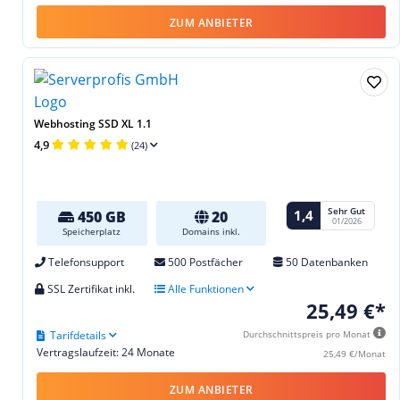
ZUM ANBIETER
Webhosting SSD XL 1.1
4,9
(24)
Sehr Gut
1,4
450 GB
20
01/2026
Speicherplatz
Domains inkl.
Telefonsupport
500 Postfächer
50 Datenbanken
SSL Zertifikat inkl.
Alle Funktionen
25,49 €*
Tarifdetails
Durchschnittspreis pro Monat
Vertragslaufzeit: 24 Monate
25,49 €/Monat
ZUM ANBIETER