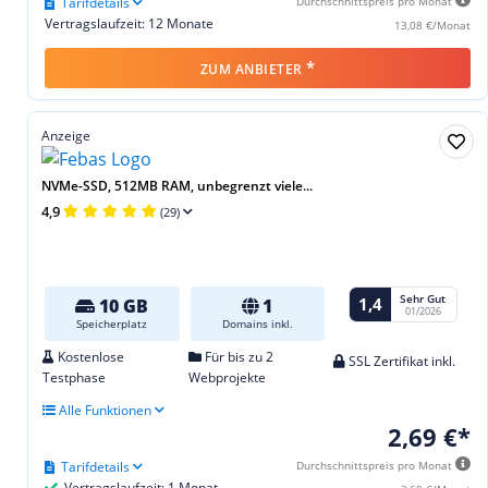
Tarifdetails
Durchschnittspreis pro Monat
Vertragslaufzeit: 12 Monate
13,08 €/Monat
*
ZUM ANBIETER
Anzeige
NVMe-SSD, 512MB RAM, unbegrenzt viele...
4,9
(29)
Sehr Gut
1,4
10 GB
1
01/2026
Speicherplatz
Domains inkl.
Kostenlose
Für bis zu 2
SSL Zertifikat inkl.
Testphase
Webprojekte
Alle Funktionen
2,69 €*
Tarifdetails
Durchschnittspreis pro Monat
Vertragslaufzeit: 1 Monat