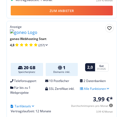
2,69 €/Monat
ZUM ANBIETER
Anzeige
goneo Webhosting Start
4,8
(257)
Gut
2,0
20 GB
1
01/2026
Speicherplatz
Domains inkl.
Telefonsupport
10 Postfächer
2 Datenbanken
Für bis zu 1
SSL Zertifikat inkl.
Alle Funktionen
Webprojekte
3,99 €*
Tarifdetails
Durchschnittspreis pro Monat
Vertragslaufzeit: 12 Monate
3,99 €/Monat