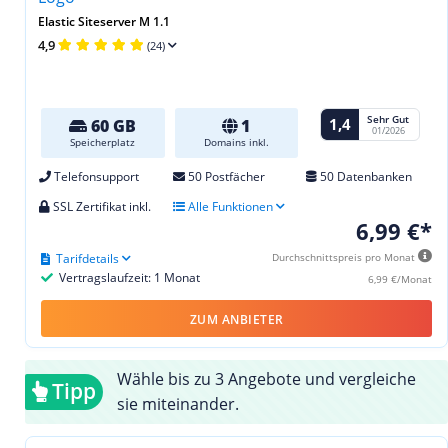
Elastic Siteserver M 1.1
4,9
(24)
Sehr Gut
1,4
60 GB
1
01/2026
Speicherplatz
Domains inkl.
Telefonsupport
50 Postfächer
50 Datenbanken
SSL Zertifikat inkl.
Alle Funktionen
6,99 €*
Tarifdetails
Durchschnittspreis pro Monat
Vertragslaufzeit: 1 Monat
6,99 €/Monat
ZUM ANBIETER
Wähle bis zu 3 Angebote und vergleiche
Tipp
sie miteinander.