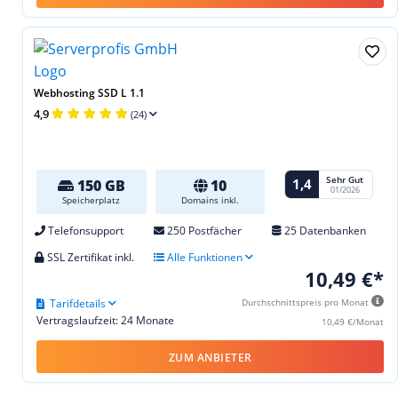
Webhosting SSD L 1.1
4,9
(24)
Sehr Gut
1,4
150 GB
10
01/2026
Speicherplatz
Domains inkl.
Telefonsupport
250 Postfächer
25 Datenbanken
SSL Zertifikat inkl.
Alle Funktionen
10,49 €*
Tarifdetails
Durchschnittspreis pro Monat
Vertragslaufzeit: 24 Monate
10,49 €/Monat
ZUM ANBIETER