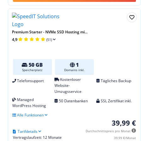
Premium Starter - NVMe SSD Hosting mi...
4,9
(51)
50 GB
1
Speicherplatz
Domains inkl.
Kostenloser
Telefonsupport
Tägliches Backup
Website-
Umzugsservice
Managed
50 Datenbanken
SSL Zertifikat inkl.
WordPress Hosting
Alle Funktionen
39,99 €
Tarifdetails
Durchschnittspreis pro Monat
Vertragslaufzeit: 12 Monate
39,99 €/Monat