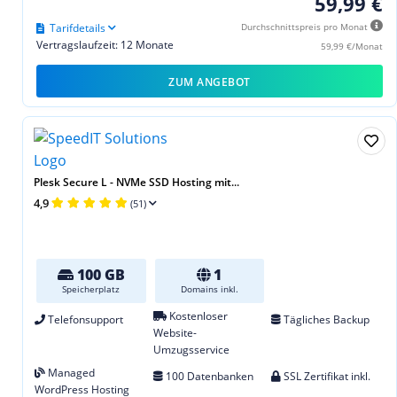
59,99 €
Tarifdetails
Durchschnittspreis pro Monat
Vertragslaufzeit: 12 Monate
59,99 €/Monat
ZUM ANGEBOT
Plesk Secure L - NVMe SSD Hosting mit...
4,9
(51)
100 GB
1
Speicherplatz
Domains inkl.
Kostenloser
Telefonsupport
Tägliches Backup
Website-
Umzugsservice
Managed
100 Datenbanken
SSL Zertifikat inkl.
WordPress Hosting