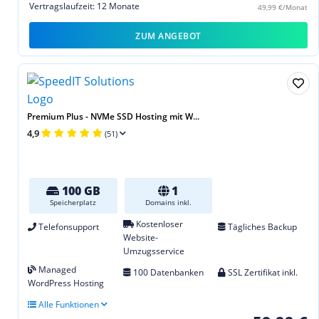
Vertragslaufzeit: 12 Monate
49,99 €/Monat
ZUM ANGEBOT
Premium Plus - NVMe SSD Hosting mit W...
4,9
(51)
100 GB
1
Speicherplatz
Domains inkl.
Kostenloser
Telefonsupport
Tägliches Backup
Website-
Umzugsservice
Managed
100 Datenbanken
SSL Zertifikat inkl.
WordPress Hosting
Alle Funktionen