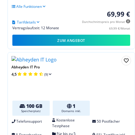
Alle Funktionen
69,99 €
Tarifdetails
Durchschnittspreis pro Monat
Vertragslaufzeit: 12 Monate
69,99 €/Monat
ZUM ANGEBOT
Abheyden IT Pro
4,5
(9)
100 GB
1
Speicherplatz
Domains inkl.
Kostenlose
Telefonsupport
50 Postfächer
Testphase
Für bis zu 5
5 Datenbanken
SSL Zertifikat inkl.