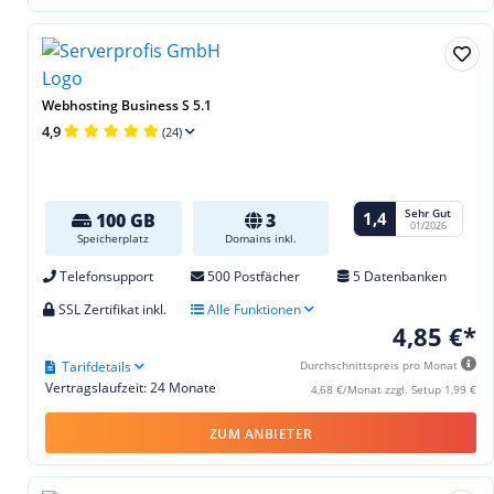
Webhosting Business S 5.1
4,9
(24)
Sehr Gut
1,4
100 GB
3
01/2026
Speicherplatz
Domains inkl.
Telefonsupport
500 Postfächer
5 Datenbanken
SSL Zertifikat inkl.
Alle Funktionen
4,85 €*
Tarifdetails
Durchschnittspreis pro Monat
Vertragslaufzeit: 24 Monate
4,68 €/Monat zzgl. Setup 1,99 €
ZUM ANBIETER