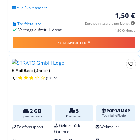
Alle Funktionen
1,50 €
Tarifdetails
Durchschnittspreis pro Monat
Vertragslaufzeit: 1 Monat
1,50 €/Monat
*
ZUM ANBIETER
E-Mail Basic (jährlich)
3,3
(199)
2 GB
5
POP3/IMAP
Technische Plattform
Speicherplatz
Postfächer
Geld-zurück-
Telefonsupport
Webmailer
Garantie