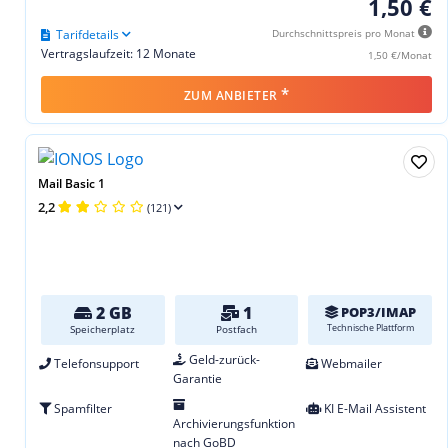
1,50 €
Tarifdetails
Durchschnittspreis pro Monat
Vertragslaufzeit: 12 Monate
1,50 €/Monat
*
ZUM ANBIETER
Mail Basic 1
2,2
(121)
2 GB
1
POP3/IMAP
Technische Plattform
Speicherplatz
Postfach
Geld-zurück-
Telefonsupport
Webmailer
Garantie
Spamfilter
KI E-Mail Assistent
Archivierungsfunktion
nach GoBD