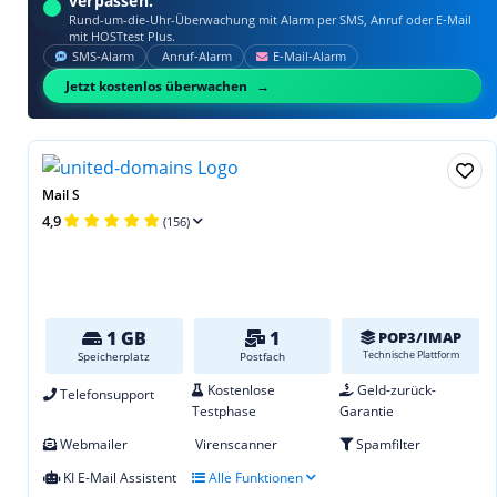
verpassen.
Rund-um-die-Uhr-Überwachung mit Alarm per SMS, Anruf oder E‑Mail
mit HOSTtest Plus.
SMS‑Alarm
Anruf‑Alarm
E‑Mail‑Alarm
Jetzt kostenlos überwachen
Mail S
4,9
(156)
1 GB
1
POP3/IMAP
Technische Plattform
Speicherplatz
Postfach
Kostenlose
Geld-zurück-
Telefonsupport
Testphase
Garantie
Webmailer
Virenscanner
Spamfilter
KI E-Mail Assistent
Alle Funktionen