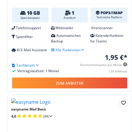
10 GB
1
POP3/IMAP
Technische Plattform
Speicherplatz
Postfach
Telefonsupport
Webmailer
Virenscanner
Automatisches
Kalenderfunktion
Spamfilter
Backup
für Teams
KI E-Mail Assistent
Alle Funktionen
1,95 €*
Tarifdetails
Durchschnittspreis pro Monat
Vertragslaufzeit: 1 Monat
1,95 €/Monat
ZUM ANBIETER
easyname Mail Basic
4,6
(99)