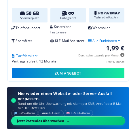
50 GB
POP3/IMAP
Technische Plattform
Speicherplatz
Unbegrenzt
Kostenlose
Telefonsupport
Webmailer
Testphase
Spamfilter
KI E-Mail Assistent
Alle Funktionen
1,99 €
Tarifdetails
Durchschnittspreis pro Monat
Vertragslaufzeit: 12 Monate
1,99 €/Monat
ZUM ANGEBOT
Nie wieder einen Website- oder Server-Ausfall
verpassen.
Rund-um-die-Uhr-Überwachung mit Alarm per SMS, Anruf oder E‑Mail
mit HOSTtest Plus.
SMS‑Alarm
Anruf‑Alarm
E‑Mail‑Alarm
Jetzt kostenlos überwachen