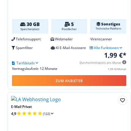
30 GB
5
Sonstiges
Technische Plattform
Speicherplatz
Postfächer
Telefonsupport
Webmailer
Virenscanner
Spamfilter
KI E-Mail Assistent
Alle Funktionen
1,99 €*
Tarifdetails
Durchschnittspreis pro Monat
Vertragslaufzeit: 12 Monate
1,99 €/Monat
ZUM ANBIETER
E-Mail Privat
4,9
(122)