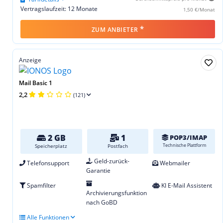
Vertragslaufzeit: 12 Monate
1,50 €/Monat
*
ZUM ANBIETER
Anzeige
Mail Basic 1
2,2
(121)
2 GB
1
POP3/IMAP
Technische Plattform
Speicherplatz
Postfach
Geld-zurück-
Telefonsupport
Webmailer
Garantie
Spamfilter
KI E-Mail Assistent
Archivierungsfunktion
nach GoBD
Alle Funktionen