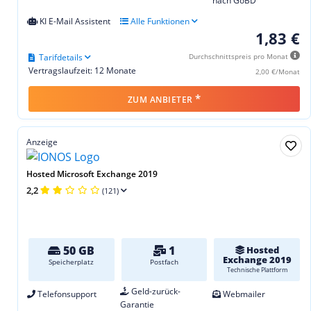
nach GoBD
KI E-Mail Assistent
Alle Funktionen
1,83 €
Tarifdetails
Durchschnittspreis pro Monat
Vertragslaufzeit: 12 Monate
2,00 €/Monat
*
ZUM ANBIETER
Anzeige
Hosted Microsoft Exchange 2019
2,2
(121)
50 GB
1
Hosted
Exchange 2019
Speicherplatz
Postfach
Technische Plattform
Geld-zurück-
Telefonsupport
Webmailer
Garantie