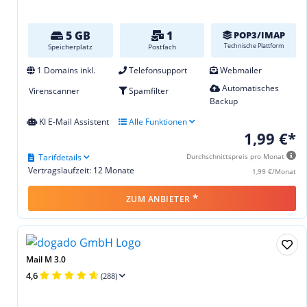
5 GB
1
POP3/IMAP
Technische Plattform
Speicherplatz
Postfach
1 Domains inkl.
Telefonsupport
Webmailer
Automatisches
Virenscanner
Spamfilter
Backup
KI E-Mail Assistent
Alle Funktionen
1,99 €*
Tarifdetails
Durchschnittspreis pro Monat
Vertragslaufzeit: 12 Monate
1,99 €/Monat
*
ZUM ANBIETER
Mail M 3.0
4,6
(288)