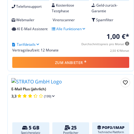
Kostenlose
Geld-zurück-
Telefonsupport
Testphase
Garantie
Webmailer
Virenscanner
Spamfilter
KI E-Mail Assistent
Alle Funktionen
1,00 €*
Tarifdetails
Durchschnittspreis pro Monat
Vertragslaufzeit: 12 Monate
2,50 €/Monat
*
ZUM ANBIETER
E-Mail Plus (jährlich)
3,3
(199)
5 GB
25
POP3/IMAP
Technische Plattform
Speicherplatz
Postfächer