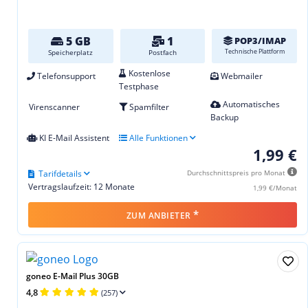
5 GB
1
POP3/IMAP
Technische Plattform
Speicherplatz
Postfach
Kostenlose
Telefonsupport
Webmailer
Testphase
Automatisches
Virenscanner
Spamfilter
Backup
KI E-Mail Assistent
Alle Funktionen
1,99 €
Tarifdetails
Durchschnittspreis pro Monat
Vertragslaufzeit: 12 Monate
1,99 €/Monat
*
ZUM ANBIETER
goneo E-Mail Plus 30GB
4,8
(257)