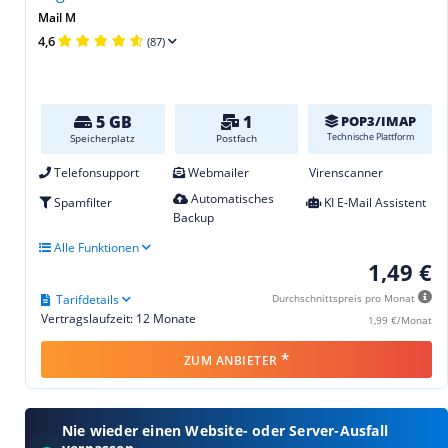
Mail M
4,6
(87)
5 GB
1
POP3/IMAP
Technische Plattform
Speicherplatz
Postfach
Telefonsupport
Webmailer
Virenscanner
Automatisches
Spamfilter
KI E-Mail Assistent
Backup
Alle Funktionen
1,49 €
Tarifdetails
Durchschnittspreis pro Monat
Vertragslaufzeit: 12 Monate
1,99 €/Monat
*
ZUM ANBIETER
Nie wieder einen Website- oder Server-Ausfall