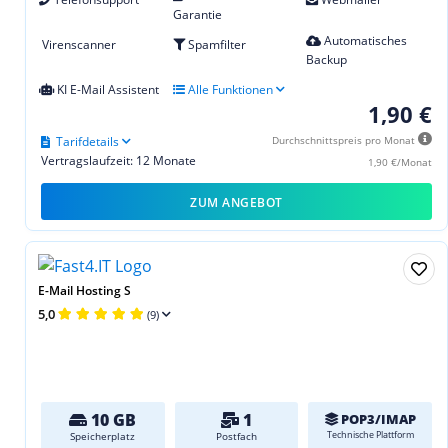
Garantie
Automatisches
Virenscanner
Spamfilter
Backup
KI E-Mail Assistent
Alle Funktionen
1,90 €
Tarifdetails
Durchschnittspreis pro Monat
Vertragslaufzeit: 12 Monate
1,90 €/Monat
ZUM ANGEBOT
E-Mail Hosting S
5,0
(9)
10 GB
1
POP3/IMAP
Technische Plattform
Speicherplatz
Postfach