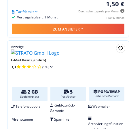
1,50 €
Tarifdetails
Durchschnittspreis pro Monat
Vertragslaufzeit: 1 Monat
1,50 €/Monat
*
ZUM ANBIETER
Anzeige
E-Mail Basic (jährlich)
3,3
(199)
2 GB
5
POP3/IMAP
Technische Plattform
Speicherplatz
Postfächer
Geld-zurück-
Telefonsupport
Webmailer
Garantie
Virenscanner
Spamfilter
Archivierungsfunktion