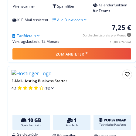
Kalenderfunktion
Virenscanner
Spamfilter
für Teams
KI E-Mail Assistent
Alle Funktionen
7,25 €
Tarifdetails
Durchschnittspreis pro Monat
Vertragslaufzeit: 12 Monate
10,00 €/Monat
*
ZUM ANBIETER
E-Mail-Hosting Business Starter
4,1
(18)
10 GB
1
POP3/IMAP
Technische Plattform
Speicherplatz
Postfach
Geld-zurück-
Webmailer
Virenscanner