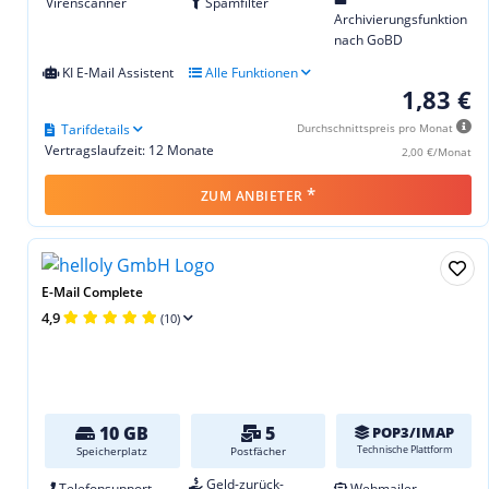
Virenscanner
Spamfilter
Archivierungsfunktion
nach GoBD
KI E-Mail Assistent
Alle Funktionen
1,83 €
Tarifdetails
Durchschnittspreis pro Monat
Vertragslaufzeit: 12 Monate
2,00 €/Monat
*
ZUM ANBIETER
E-Mail Complete
4,9
(10)
10 GB
5
POP3/IMAP
Technische Plattform
Speicherplatz
Postfächer
Geld-zurück-
Telefonsupport
Webmailer