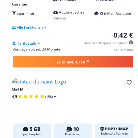
Garantie
Automatisches
Spamfilter
KI E-Mail Assistent
Backup
Alle Funktionen
0,42 €
Tarifdetails
Durchschnittspreis pro Monat
Vertragslaufzeit: 24 Monate
1,89 €/Monat
*
ZUM ANBIETER
Mail M
4,9
(156)
5 GB
10
POP3/IMAP
Technische Plattform
Speicherplatz
Postfächer