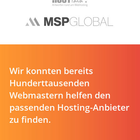
Wir konnten bereits
Hunderttausenden
Webmastern helfen den
passenden Hosting-Anbieter
zu finden.