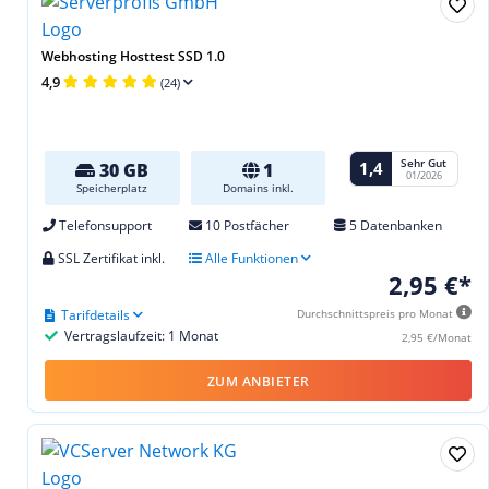
Webhosting Hosttest SSD 1.0
4,9
(24)
Sehr Gut
1,4
30 GB
1
01/2026
Speicherplatz
Domains inkl.
Telefonsupport
10 Postfächer
5 Datenbanken
SSL Zertifikat inkl.
Alle Funktionen
2,95 €*
Tarifdetails
Durchschnittspreis pro Monat
Vertragslaufzeit: 1 Monat
2,95 €/Monat
ZUM ANBIETER