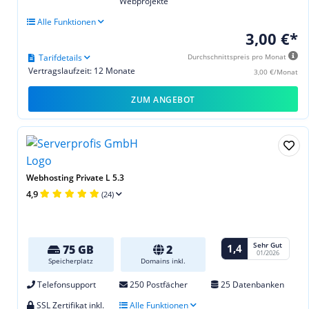
Webprojekte
Alle Funktionen
3,00 €*
Tarifdetails
Durchschnittspreis pro Monat
Vertragslaufzeit: 12 Monate
3,00 €/Monat
ZUM ANGEBOT
Webhosting Private L 5.3
4,9
(24)
Sehr Gut
1,4
75 GB
2
01/2026
Speicherplatz
Domains inkl.
Telefonsupport
250 Postfächer
25 Datenbanken
SSL Zertifikat inkl.
Alle Funktionen