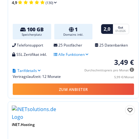
4,9
(130)
Gut
2,0
100 GB
1
01/2026
Speicherplatz
Domains inkl.
Telefonsupport
25 Postfächer
25 Datenbanken
SSL Zertifikat inkl.
Alle Funktionen
3,49 €
Tarifdetails
Durchschnittspreis pro Monat
Vertragslaufzeit: 12 Monate
5,99 €/Monat
ZUM ANBIETER
iNET.Hosting