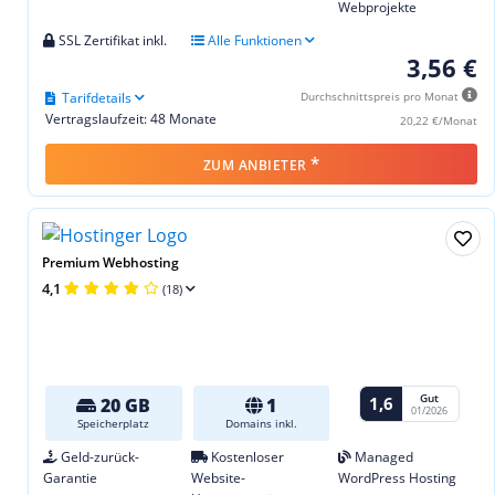
Webprojekte
SSL Zertifikat inkl.
Alle Funktionen
3,56 €
Tarifdetails
Durchschnittspreis pro Monat
Vertragslaufzeit: 48 Monate
20,22 €/Monat
*
ZUM ANBIETER
Premium Webhosting
4,1
(18)
Gut
1,6
20 GB
1
01/2026
Speicherplatz
Domains inkl.
Geld-zurück-
Kostenloser
Managed
Garantie
Website-
WordPress Hosting