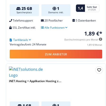
Sehr Gut
1,4
25 GB
1
01/2026
Speicherplatz
Domains inkl.
Telefonsupport
20 Postfächer
5 Datenbanken
SSL Zertifikat inkl.
Alle Funktionen
1,89 €*
Tarifdetails
Durchschnittspreis pro Monat
Vertragslaufzeit: 24 Monate
1,89 €/Monat
ZUM ANBIETER
iNET.Hosting + Applikation Hosting z....
1 GB
1