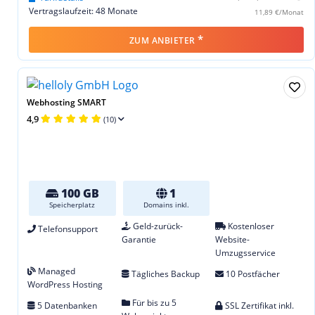
Vertragslaufzeit: 48 Monate
11,89 €/Monat
*
ZUM ANBIETER
Webhosting SMART
4,9
(10)
100 GB
1
Speicherplatz
Domains inkl.
Geld-zurück-
Kostenloser
Telefonsupport
Garantie
Website-
Umzugsservice
Managed
Tägliches Backup
10 Postfächer
WordPress Hosting
Für bis zu 5
5 Datenbanken
SSL Zertifikat inkl.