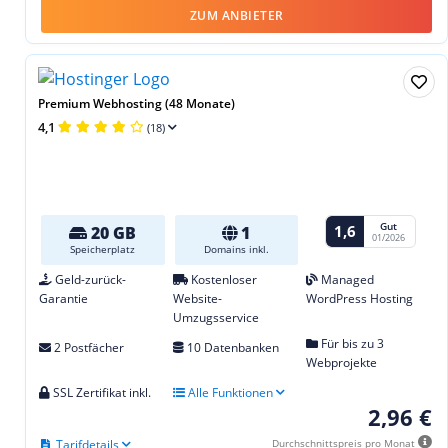
ZUM ANBIETER
Premium Webhosting (48 Monate)
4,1
(18)
Gut
1,6
20 GB
1
01/2026
Speicherplatz
Domains inkl.
Geld-zurück-
Kostenloser
Managed
Garantie
Website-
WordPress Hosting
Umzugsservice
Für bis zu 3
2 Postfächer
10 Datenbanken
Webprojekte
SSL Zertifikat inkl.
Alle Funktionen
2,96 €
Tarifdetails
Durchschnittspreis pro Monat