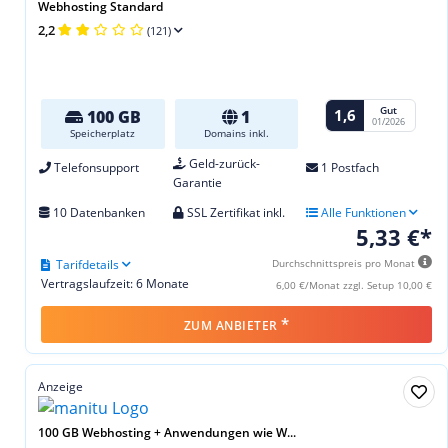
Webhosting Standard
2,2
(121)
Gut
1,6
100 GB
1
01/2026
Speicherplatz
Domains inkl.
Geld-zurück-
Telefonsupport
1 Postfach
Garantie
10 Datenbanken
SSL Zertifikat inkl.
Alle Funktionen
5,33 €*
Tarifdetails
Durchschnittspreis pro Monat
Vertragslaufzeit: 6 Monate
6,00 €/Monat zzgl. Setup 10,00 €
*
ZUM ANBIETER
Anzeige
100 GB Webhosting + Anwendungen wie W...