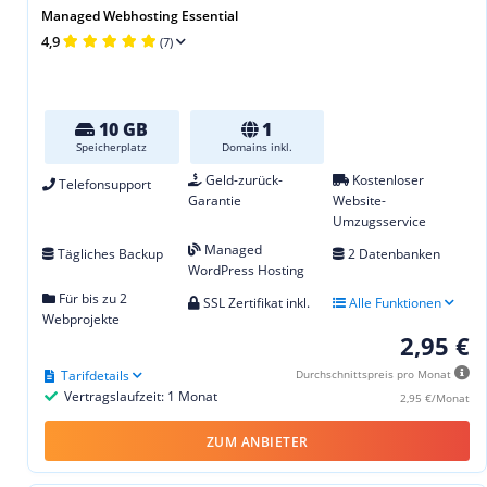
Managed Webhosting Essential
4,9
(7)
10 GB
1
Speicherplatz
Domains inkl.
Geld-zurück-
Kostenloser
Telefonsupport
Garantie
Website-
Umzugsservice
Managed
Tägliches Backup
2 Datenbanken
WordPress Hosting
Für bis zu 2
SSL Zertifikat inkl.
Alle Funktionen
Webprojekte
2,95 €
Tarifdetails
Durchschnittspreis pro Monat
Vertragslaufzeit: 1 Monat
2,95 €/Monat
ZUM ANBIETER