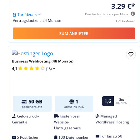
3,29 €*
Tarifdetails
Durchschnittspreis pro Monat
Vertragslaufzeit: 24 Monate
3,29 €/Monat
ZUM ANBIETER
Business Webhosting (48 Monate)
4,1
(18)
Gut
1,6
50 GB
1
01/2026
Speicherplatz
Domains inkl.
Geld-zurück-
Kostenloser
Managed
Garantie
Website-
WordPress Hosting
Umzugsservice
Für bis zu 50
5 Postfächer
100 Datenbanken