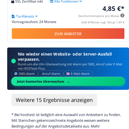
SSL Zertifikat inkl.
Alle Funktionen
4,85 €*
Tarifdetails
Durchschnittspreis pro Monat
Vertragslaufzeit: 24 Monate
4,68 €/Monat zzgl. Setup 1,99 €
ZUM ANBIETER
Nie wieder einen Website- oder Server-Ausfall
verpassen.
Rund-um-die-Uhr-Überwachung mit Alarm per SMS, Anruf oder E‑Mail
mit HOSTtest Plus.
SMS‑Alarm
Anruf‑Alarm
E‑Mail‑Alarm
Jetzt kostenlos überwachen
Weitere
15
Ergebnisse anzeigen
* Bei hosttest ist lediglich eine Auswahl von Anbietern zu finden.
Mit Sternchen gekennzeichnete Angebote weisen weitere
Bedingungen auf der Angebotsdetailseite aus. Mehr