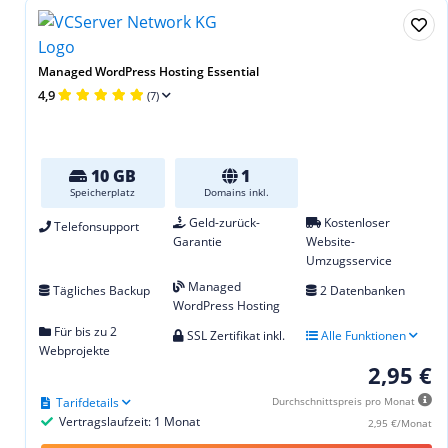
Managed WordPress Hosting Essential
4,9
(7)
10 GB
1
Speicherplatz
Domains inkl.
Geld-zurück-
Kostenloser
Telefonsupport
Garantie
Website-
Umzugsservice
Managed
Tägliches Backup
2 Datenbanken
WordPress Hosting
Für bis zu 2
SSL Zertifikat inkl.
Alle Funktionen
Webprojekte
2,95 €
Tarifdetails
Durchschnittspreis pro Monat
Vertragslaufzeit: 1 Monat
2,95 €/Monat