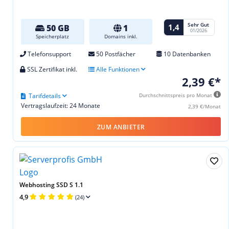
Sehr Gut
1,4
50 GB
1
01/2026
Speicherplatz
Domains inkl.
Telefonsupport
50 Postfächer
10 Datenbanken
SSL Zertifikat inkl.
Alle Funktionen
2,39 €*
Tarifdetails
Durchschnittspreis pro Monat
Vertragslaufzeit: 24 Monate
2,39 €/Monat
ZUM ANBIETER
Webhosting SSD S 1.1
4,9
(24)