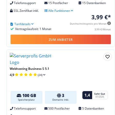
Telefonsupport
15 Postfächer
15 Datenbanken
SSL Zertifikat inkl.
Alle Funktionen
3,99 €*
Tarifdetails
Durchschnittspreis pro Monat
Vertragslaufzeit: 1 Monat
3,99 €/Monat
ZUM ANBIETER
Webhosting Business S 5.1
4,9
(24)
Sehr Gut
1,4
100 GB
3
01/2026
Speicherplatz
Domains inkl.
Telefonsupport
500 Postfächer
5 Datenbanken