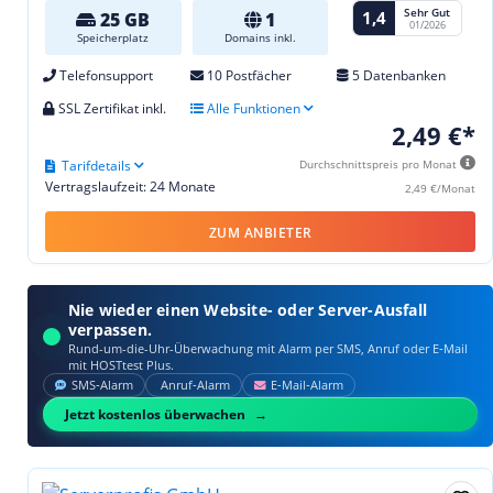
Sehr Gut
1,4
25 GB
1
01/2026
Speicherplatz
Domains inkl.
Telefonsupport
10 Postfächer
5 Datenbanken
SSL Zertifikat inkl.
Alle Funktionen
2,49 €*
Tarifdetails
Durchschnittspreis pro Monat
Vertragslaufzeit: 24 Monate
2,49 €/Monat
ZUM ANBIETER
Nie wieder einen Website- oder Server-Ausfall
verpassen.
Rund-um-die-Uhr-Überwachung mit Alarm per SMS, Anruf oder E‑Mail
mit HOSTtest Plus.
SMS‑Alarm
Anruf‑Alarm
E‑Mail‑Alarm
Jetzt kostenlos überwachen