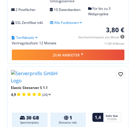
Umzugsservice
Für bis zu 3
2 Postfächer
10 Datenbanken
Webprojekte
SSL Zertifikat inkl.
Alle Funktionen
3,80 €
Tarifdetails
Durchschnittspreis pro Monat
Vertragslaufzeit: 12 Monate
11,89 €/Monat
*
ZUM ANBIETER
Elastic Siteserver S 1.1
4,9
(24)
Sehr Gut
1,4
30 GB
1
01/2026
Speicherplatz
Domains inkl.