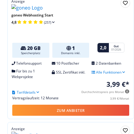
Anzeige
goneo Webhosting Start
4,8
(257)
Gut
2,0
20 GB
1
01/2026
Speicherplatz
Domains inkl.
Telefonsupport
10 Postfächer
2 Datenbanken
Für bis zu 1
SSL Zertifikat inkl.
Alle Funktionen
Webprojekte
3,99 €*
Tarifdetails
Durchschnittspreis pro Monat
Vertragslaufzeit: 12 Monate
3,99 €/Monat
ZUM ANBIETER
Anzeige