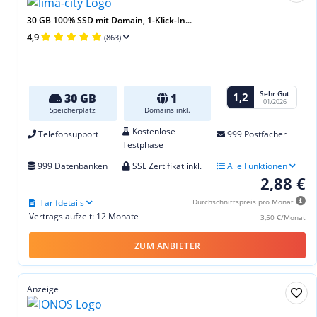
30 GB 100% SSD mit Domain, 1-Klick-In...
4,9
(863)
Sehr Gut
1,2
30 GB
1
01/2026
Speicherplatz
Domains inkl.
Kostenlose
Telefonsupport
999 Postfächer
Testphase
999 Datenbanken
SSL Zertifikat inkl.
Alle Funktionen
2,88 €
Tarifdetails
Durchschnittspreis pro Monat
Vertragslaufzeit: 12 Monate
3,50 €/Monat
ZUM ANBIETER
Anzeige