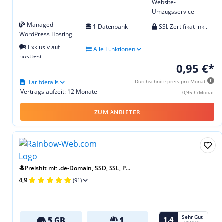
Website-
Umzugsservice
Managed
1 Datenbank
SSL Zertifikat inkl.
WordPress Hosting
Exklusiv auf
Alle Funktionen
hosttest
0,95 €*
Tarifdetails
Durchschnittspreis pro Monat
Vertragslaufzeit: 12 Monate
0,95 €/Monat
ZUM ANBIETER
🔝Preishit mit .de-Domain, SSD, SSL, P...
4,9
(91)
Sehr Gut
1,4
5 GB
1