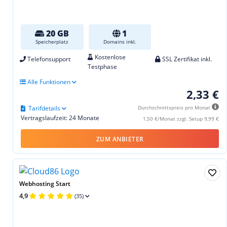
20 GB
1
Speicherplatz
Domains inkl.
Kostenlose
Telefonsupport
SSL Zertifikat inkl.
Testphase
Alle Funktionen
2,33 €
Tarifdetails
Durchschnittspreis pro Monat
Vertragslaufzeit: 24 Monate
1,50 €/Monat zzgl. Setup 9,99 €
ZUM ANBIETER
Webhosting Start
4,9
(35)