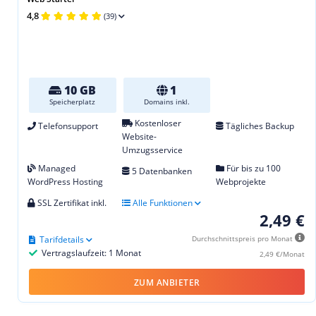
4,8
(39)
10 GB
1
Speicherplatz
Domains inkl.
Kostenloser
Telefonsupport
Tägliches Backup
Website-
Umzugsservice
Managed
Für bis zu 100
5 Datenbanken
WordPress Hosting
Webprojekte
SSL Zertifikat inkl.
Alle Funktionen
2,49 €
Tarifdetails
Durchschnittspreis pro Monat
Vertragslaufzeit: 1 Monat
2,49 €/Monat
ZUM ANBIETER