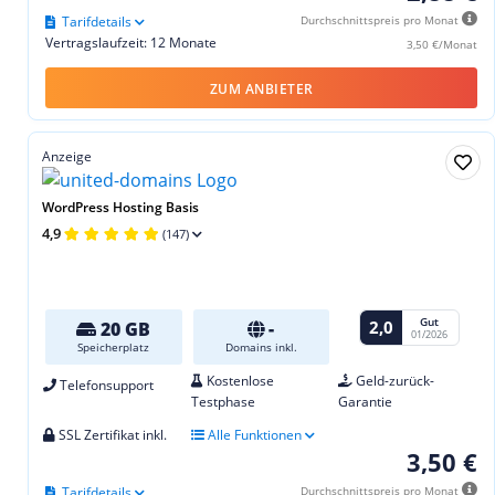
Tarifdetails
Durchschnittspreis pro Monat
Vertragslaufzeit: 12 Monate
3,50 €/Monat
ZUM ANBIETER
Anzeige
WordPress Hosting Basis
4,9
(147)
Gut
2,0
20 GB
-
01/2026
Speicherplatz
Domains inkl.
Kostenlose
Geld-zurück-
Telefonsupport
Testphase
Garantie
SSL Zertifikat inkl.
Alle Funktionen
3,50 €
Tarifdetails
Durchschnittspreis pro Monat