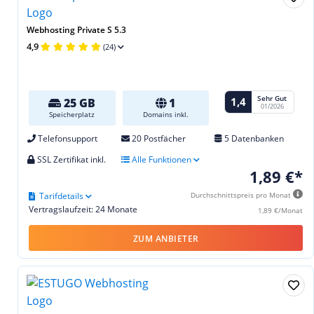
Webhosting Private S 5.3
4,9
(24)
Sehr Gut
1,4
25 GB
1
01/2026
Speicherplatz
Domains inkl.
Telefonsupport
20 Postfächer
5 Datenbanken
SSL Zertifikat inkl.
Alle Funktionen
1,89 €*
Tarifdetails
Durchschnittspreis pro Monat
Vertragslaufzeit: 24 Monate
1,89 €/Monat
ZUM ANBIETER