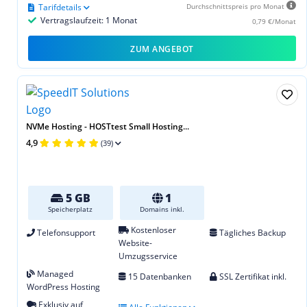
Tarifdetails
Durchschnittspreis pro Monat
Vertragslaufzeit: 1 Monat
0,79 €/Monat
ZUM ANGEBOT
NVMe Hosting - HOSTtest Small Hosting...
4,9
(39)
5 GB
1
Speicherplatz
Domains inkl.
Kostenloser
Telefonsupport
Tägliches Backup
Website-
Umzugsservice
Managed
15 Datenbanken
SSL Zertifikat inkl.
WordPress Hosting
Exklusiv auf