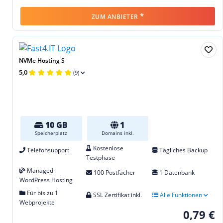
*
ZUM ANBIETER
NVMe Hosting S
5,0
(9)
10 GB
1
Speicherplatz
Domains inkl.
Kostenlose
Telefonsupport
Tägliches Backup
Testphase
Managed
100 Postfächer
1 Datenbank
WordPress Hosting
Für bis zu 1
SSL Zertifikat inkl.
Alle Funktionen
Webprojekte
0,79 €