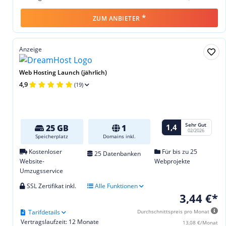
*
ZUM ANBIETER
Anzeige
Web Hosting Launch (jährlich)
4,9
(19)
Sehr Gut
1,4
25 GB
1
02/2026
Speicherplatz
Domains inkl.
Kostenloser
Für bis zu 25
25 Datenbanken
Website-
Webprojekte
Umzugsservice
SSL Zertifikat inkl.
Alle Funktionen
3,44 €*
Tarifdetails
Durchschnittspreis pro Monat
Vertragslaufzeit: 12 Monate
13,08 €/Monat