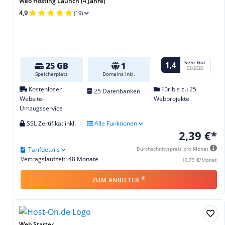
Web Hosting Launch (4 Jahre)
4,9
(19)
Sehr Gut
1,4
25 GB
1
02/2026
Speicherplatz
Domains inkl.
Kostenloser
Für bis zu 25
25 Datenbanken
Website-
Webprojekte
Umzugsservice
SSL Zertifikat inkl.
Alle Funktionen
2,39 €*
Tarifdetails
Durchschnittspreis pro Monat
Vertragslaufzeit: 48 Monate
10,79 €/Monat
*
ZUM ANBIETER
Web Starter