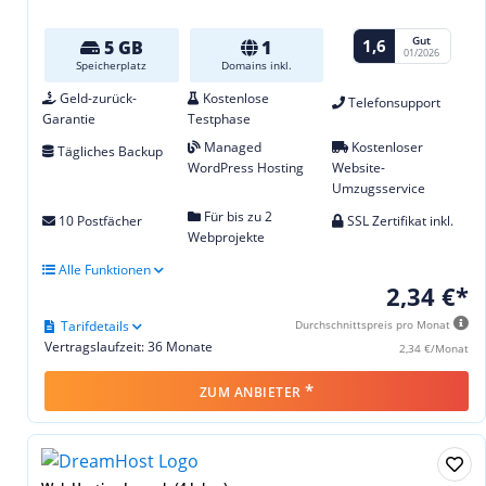
Gut
1,6
5 GB
1
01/2026
Speicherplatz
Domains inkl.
Geld-zurück-
Kostenlose
Telefonsupport
Garantie
Testphase
Managed
Kostenloser
Tägliches Backup
WordPress Hosting
Website-
Umzugsservice
Für bis zu 2
10 Postfächer
SSL Zertifikat inkl.
Webprojekte
Alle Funktionen
2,34 €*
Tarifdetails
Durchschnittspreis pro Monat
Vertragslaufzeit: 36 Monate
2,34 €/Monat
*
ZUM ANBIETER