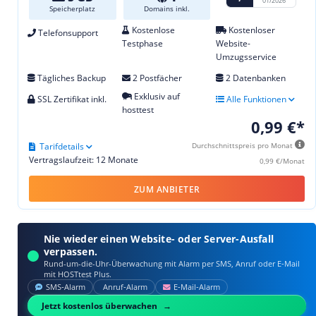
01/2026
Speicherplatz
Domains inkl.
Kostenlose
Kostenloser
Telefonsupport
Testphase
Website-
Umzugsservice
Tägliches Backup
2 Postfächer
2 Datenbanken
Exklusiv auf
SSL Zertifikat inkl.
Alle Funktionen
hosttest
0,99 €*
Tarifdetails
Durchschnittspreis pro Monat
Vertragslaufzeit: 12 Monate
0,99 €/Monat
ZUM ANBIETER
Nie wieder einen Website- oder Server-Ausfall
verpassen.
Rund-um-die-Uhr-Überwachung mit Alarm per SMS, Anruf oder E‑Mail
mit HOSTtest Plus.
SMS‑Alarm
Anruf‑Alarm
E‑Mail‑Alarm
Jetzt kostenlos überwachen