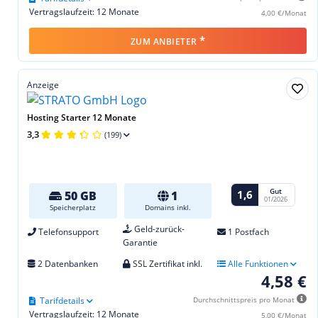
Vertragslaufzeit: 12 Monate
4,00 €/Monat
*
ZUM ANBIETER
Anzeige
Hosting Starter 12 Monate
3,3
(199)
Gut
1,6
50 GB
1
01/2026
Speicherplatz
Domains inkl.
Geld-zurück-
Telefonsupport
1 Postfach
Garantie
2 Datenbanken
SSL Zertifikat inkl.
Alle Funktionen
4,58 €
Tarifdetails
Durchschnittspreis pro Monat
Vertragslaufzeit: 12 Monate
5,00 €/Monat