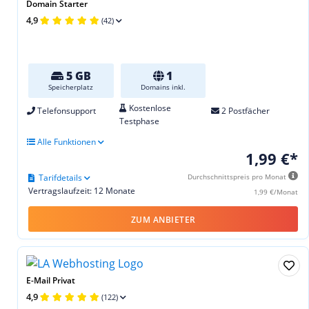
Domain Starter
4,9
(42)
5 GB
1
Speicherplatz
Domains inkl.
Kostenlose
Telefonsupport
2 Postfächer
Testphase
Alle Funktionen
1,99 €*
Tarifdetails
Durchschnittspreis pro Monat
Vertragslaufzeit: 12 Monate
1,99 €/Monat
ZUM ANBIETER
E-Mail Privat
4,9
(122)