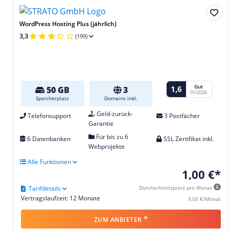
WordPress Hosting Plus (jährlich)
3,3
(199)
Gut
1,6
50 GB
3
01/2026
Speicherplatz
Domains inkl.
Geld-zurück-
Telefonsupport
3 Postfächer
Garantie
Für bis zu 6
6 Datenbanken
SSL Zertifikat inkl.
Webprojekte
Alle Funktionen
1,00 €*
Tarifdetails
Durchschnittspreis pro Monat
Vertragslaufzeit: 12 Monate
9,00 €/Monat
*
ZUM ANBIETER