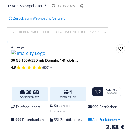
15
von 53 Angeboten.*
03.08.2026
Zurück zum Webhosting Vergleich
SORTIEREN NACH STATUS, DURCHSCHNITTLICHER PREIS
Anzeige
30 GB 100% SSD mit Domain, 1-Klick-In...
4,9
(863)
Sehr Gut
1,2
30 GB
1
01/2026
Speicherplatz
Domains inkl.
Kostenlose
Telefonsupport
999 Postfächer
Testphase
999 Datenbanken
SSL Zertifikat inkl.
Alle Funktionen
2,88 €