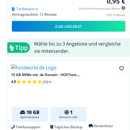
0,95 €
Tarifdetails
Durchschnittspreis pro Monat
Vertragslaufzeit: 12 Monate
0,95 €/Monat
ZUM ANGEBOT
Wähle bis zu 3 Angebote und vergleiche
Tipp
sie miteinander.
10 GB NVMe mit .de Domain - HOSTtest....
4,9
(23)
10 GB
1
Speicherplatz
Domains inkl.
Kostenloser
Telefonsupport
Tägliches Backup