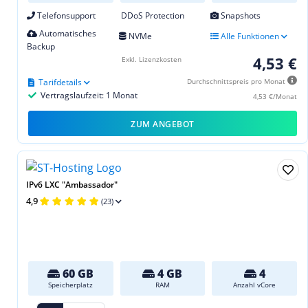
Telefonsupport
DDoS Protection
Snapshots
Automatisches
NVMe
Alle Funktionen
Backup
4,53 €
Exkl. Lizenzkosten
Tarifdetails
Durchschnittspreis pro Monat
Vertragslaufzeit: 1 Monat
4,53 €/Monat
ZUM ANGEBOT
IPv6 LXC "Ambassador"
4,9
(23)
60 GB
4 GB
4
Speicherplatz
RAM
Anzahl vCore