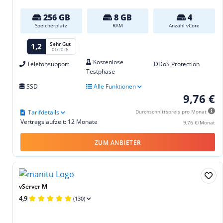
256 GB
8 GB
4
Speicherplatz
RAM
Anzahl vCore
Sehr Gut
1,2
01/2026
Kostenlose
Telefonsupport
DDoS Protection
Testphase
SSD
Alle Funktionen
9,76 €
Tarifdetails
Durchschnittspreis pro Monat
Vertragslaufzeit: 12 Monate
9,76 €/Monat
ZUM ANBIETER
vServer M
4,9
(130)