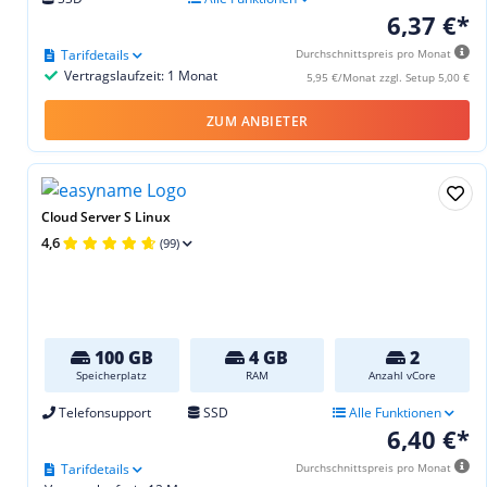
6,37 €*
Tarifdetails
Durchschnittspreis pro Monat
Vertragslaufzeit: 1 Monat
5,95 €/Monat zzgl. Setup 5,00 €
ZUM ANBIETER
Cloud Server S Linux
4,6
(99)
100 GB
4 GB
2
Speicherplatz
RAM
Anzahl vCore
Telefonsupport
SSD
Alle Funktionen
6,40 €*
Tarifdetails
Durchschnittspreis pro Monat