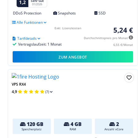
Sehr Gut
1,2
01/2026
DDoS Protection
Snapshots
SSD
Alle Funktionen
5,24 €
Exkl. Lizenzkosten
Tarifdetails
Durchschnittspreis pro Monat
Vertragslaufzeit: 1 Monat
6,55 €/Monat
ZUM ANGEBOT
VPS RX4
4,9
(7)
120 GB
4 GB
2
Speicherplatz
RAM
Anzahl vCore