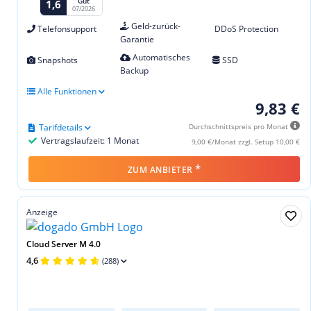
Gut
1,6
07/2026
Geld-zurück-
Telefonsupport
DDoS Protection
Garantie
Automatisches
Snapshots
SSD
Backup
Alle Funktionen
9,83 €
Tarifdetails
Durchschnittspreis pro Monat
Vertragslaufzeit: 1 Monat
9,00 €/Monat zzgl. Setup 10,00 €
*
ZUM ANBIETER
Anzeige
Cloud Server M 4.0
4,6
(288)