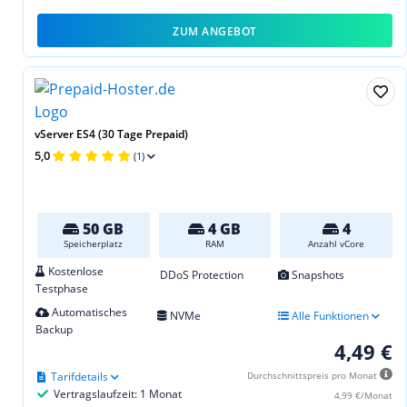
ZUM ANGEBOT
vServer ES4 (30 Tage Prepaid)
5,0
(1)
50 GB
4 GB
4
Speicherplatz
RAM
Anzahl vCore
Kostenlose
DDoS Protection
Snapshots
Testphase
Automatisches
NVMe
Alle Funktionen
Backup
4,49 €
Tarifdetails
Durchschnittspreis pro Monat
Vertragslaufzeit: 1 Monat
4,99 €/Monat