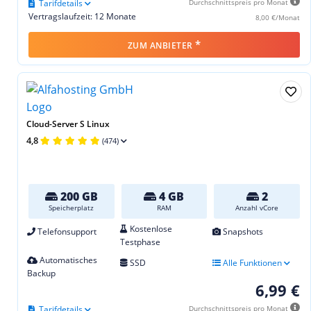
Tarifdetails
Durchschnittspreis pro Monat
Vertragslaufzeit: 12 Monate
8,00 €/Monat
*
ZUM ANBIETER
Cloud-Server S Linux
4,8
(474)
200 GB
4 GB
2
Speicherplatz
RAM
Anzahl vCore
Kostenlose
Telefonsupport
Snapshots
Testphase
Automatisches
SSD
Alle Funktionen
Backup
6,99 €
Tarifdetails
Durchschnittspreis pro Monat