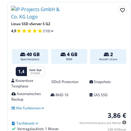
Linux SSD vServer S G2
4,9
(133)
40 GB
4 GB
2
Speicherplatz
RAM
Anzahl vCore
Sehr Gut
1,4
01/2026
Kostenlose
DDoS Protection
Snapshots
Testphase
Automatisches
RAID 10
SAS SSD
Backup
Alle Funktionen
3,86 €
Tarifdetails
Durchschnittspreis pro Monat
Vertragslaufzeit: 1 Monat
3,86 €/Monat