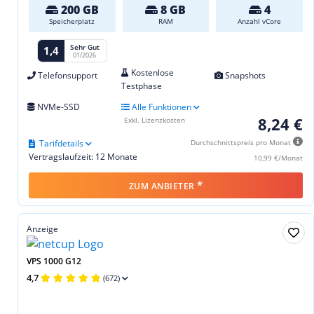
200 GB
8 GB
4
Speicherplatz
RAM
Anzahl vCore
Sehr Gut
1,4
01/2026
Kostenlose
Telefonsupport
Snapshots
Testphase
NVMe-SSD
Alle Funktionen
8,24 €
Exkl. Lizenzkosten
Tarifdetails
Durchschnittspreis pro Monat
Vertragslaufzeit: 12 Monate
10,99 €/Monat
*
ZUM ANBIETER
Anzeige
VPS 1000 G12
4,7
(672)