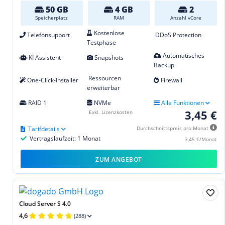
50 GB
4 GB
2
Speicherplatz
RAM
Anzahl vCore
Kostenlose
Telefonsupport
DDoS Protection
Testphase
Automatisches
KI Assistent
Snapshots
Backup
Ressourcen
One-Click-Installer
Firewall
erweiterbar
RAID 1
NVMe
Alle Funktionen
3,45 €
Exkl. Lizenzkosten
Tarifdetails
Durchschnittspreis pro Monat
Vertragslaufzeit: 1 Monat
3,45 €/Monat
ZUM ANGEBOT
Cloud Server S 4.0
4,6
(288)