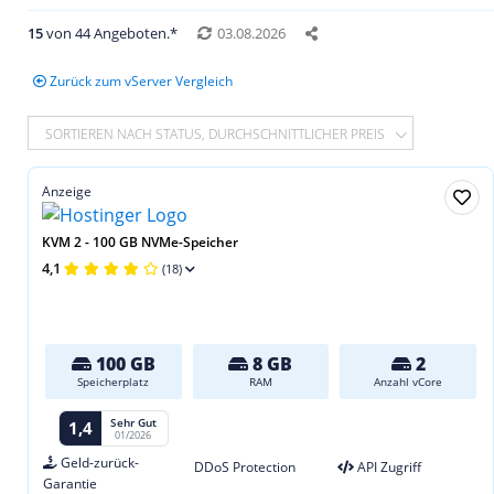
15
von 44 Angeboten.*
03.08.2026
Zurück zum vServer Vergleich
SORTIEREN NACH STATUS, DURCHSCHNITTLICHER PREIS
Anzeige
KVM 2 - 100 GB NVMe-Speicher
4,1
(18)
100 GB
8 GB
2
Speicherplatz
RAM
Anzahl vCore
Sehr Gut
1,4
01/2026
Geld-zurück-
DDoS Protection
API Zugriff
Garantie