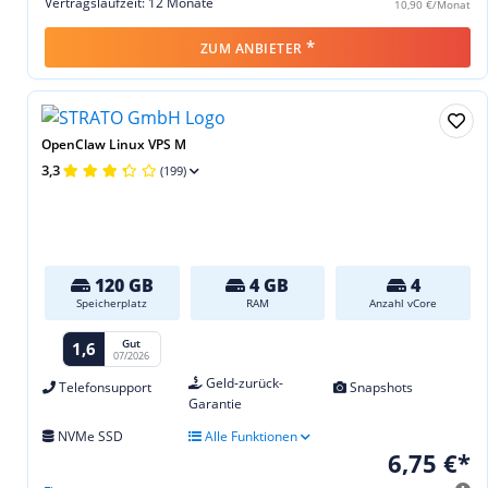
Vertragslaufzeit: 12 Monate
10,90 €/Monat
*
ZUM ANBIETER
OpenClaw Linux VPS M
3,3
(199)
120 GB
4 GB
4
Speicherplatz
RAM
Anzahl vCore
Gut
1,6
07/2026
Geld-zurück-
Telefonsupport
Snapshots
Garantie
NVMe SSD
Alle Funktionen
6,75 €*