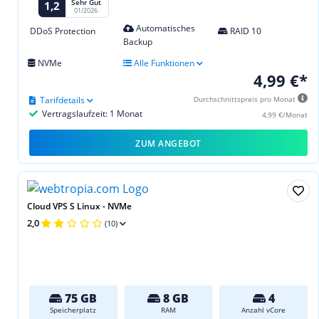
Sehr Gut
1,2
01/2026
Automatisches
DDoS Protection
RAID 10
Backup
NVMe
Alle Funktionen
4,99 €*
Tarifdetails
Durchschnittspreis pro Monat
Vertragslaufzeit: 1 Monat
4,99 €/Monat
ZUM ANGEBOT
Cloud VPS S Linux - NVMe
2,0
(10)
75 GB
8 GB
4
Speicherplatz
RAM
Anzahl vCore