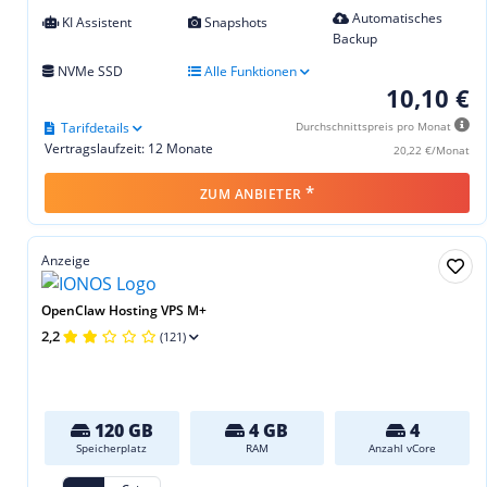
Automatisches
KI Assistent
Snapshots
Backup
NVMe SSD
Alle Funktionen
10,10 €
Tarifdetails
Durchschnittspreis pro Monat
Vertragslaufzeit: 12 Monate
20,22 €/Monat
*
ZUM ANBIETER
Anzeige
OpenClaw Hosting VPS M+
2,2
(121)
120 GB
4 GB
4
Speicherplatz
RAM
Anzahl vCore