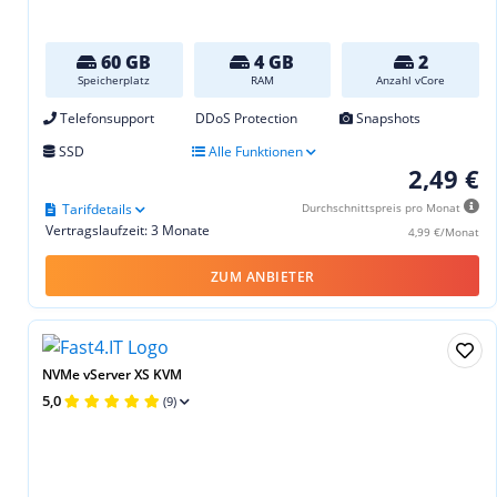
60 GB
4 GB
2
Speicherplatz
RAM
Anzahl vCore
Telefonsupport
DDoS Protection
Snapshots
SSD
Alle Funktionen
2,49 €
Tarifdetails
Durchschnittspreis pro Monat
Vertragslaufzeit: 3 Monate
4,99 €/Monat
ZUM ANBIETER
NVMe vServer XS KVM
5,0
(9)