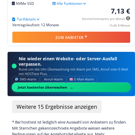
NVMe SSD
Alle Funktionen
7,13 €
Tarifdetails
Durchschnittspreis pro Monat
Vertragslaufzeit: 12 Monate
15,46 €/Monat
*
ZUM ANBIETER
Nie wieder einen Website- oder Server-Ausfall
verpassen.
Rund-um-die-Uhr-Überwachung mit Alarm per SMS, Anruf oder E‑Mail
mit HOSTtest Plus.
SMS‑Alarm
Anruf‑Alarm
E‑Mail‑Alarm
Jetzt kostenlos überwachen
Weitere
15
Ergebnisse anzeigen
* Bei hosttest ist lediglich eine Auswahl von Anbietern zu finden.
Mit Sternchen gekennzeichnete Angebote weisen weitere
Bedingungen auf der Angebotsdetailseite aus. Mehr