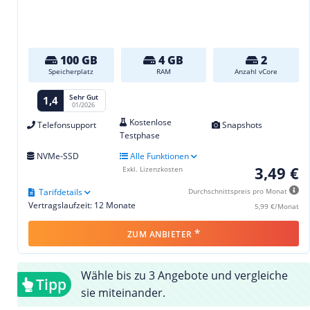
100 GB
4 GB
2
Speicherplatz
RAM
Anzahl vCore
Sehr Gut
1,4
01/2026
Kostenlose
Telefonsupport
Snapshots
Testphase
NVMe-SSD
Alle Funktionen
3,49 €
Exkl. Lizenzkosten
Tarifdetails
Durchschnittspreis pro Monat
Vertragslaufzeit: 12 Monate
5,99 €/Monat
*
ZUM ANBIETER
Wähle bis zu 3 Angebote und vergleiche
Tipp
sie miteinander.