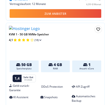
Vertragslaufzeit: 12 Monate
6,99 €/Monat
ZUM ANBIETER
KVM 1 - 50 GB NVMe-Speicher
4,1
(18)
50 GB
4 GB
1
Speicherplatz
RAM
Anzahl vCore
Sehr Gut
1,4
01/2026
Geld-zurück-
DDoS Protection
API Zugriff
Garantie
Automatisches
KI Assistent
Snapshots
Backup