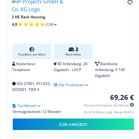
2 HE Rack Housing
4,9
(133)
2
Frankfurt am Main
Rack-Höhe
Kostenlose
RZ Anbindung: 20
Backbone
Testphase
Gigabit/s - LACP
Anbindung: X 100
Gigabit/s
ISO 27001, PCI DSS,
Alle Funktionen
ISO5001, TIER 3
69,26 €
Tarifdetails
Durchschnittspreis pro Monat
Vertragslaufzeit: 12 Monate
65,18 €/Monat zzgl. Setup 49,00 €
ZUM ANGEBOT