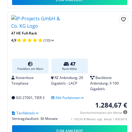
47 HE Full-Rack
4,9
(133)
47
Frankfurt am Main
Rack-Höhe
Kostenlose
RZ Anbindung: 20
Backbone
Testphase
Gigabit/s - LACP
Anbindung: X 100
Gigabit/s
ISO 27001, TIER 3
Alle Funktionen
1.284,67 €
Tarifdetails
Durchschnittspreis pro Monat
Vertragslaufzeit: 36 Monate
1.130,50 €/Monat zzgl. Setup 1.850,00 €
ZUM ANGEBOT