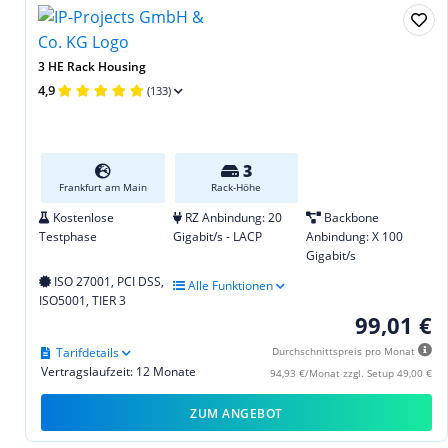
3 HE Rack Housing
4,9
(133)
3
Frankfurt am Main
Rack-Höhe
Kostenlose
RZ Anbindung: 20
Backbone
Testphase
Gigabit/s - LACP
Anbindung: X 100
Gigabit/s
ISO 27001, PCI DSS,
Alle Funktionen
ISO5001, TIER 3
99,01 €
Tarifdetails
Durchschnittspreis pro Monat
Vertragslaufzeit: 12 Monate
94,93 €/Monat zzgl. Setup 49,00 €
ZUM ANGEBOT