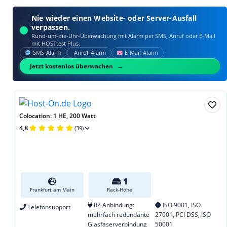
Nie wieder einen Website- oder Server-Ausfall
verpassen.
Rund-um-die-Uhr-Überwachung mit Alarm per SMS, Anruf oder E‑Mail
mit HOSTtest Plus.
SMS‑Alarm
Anruf‑Alarm
E‑Mail‑Alarm
Jetzt kostenlos überwachen
Colocation: 1 HE, 200 Watt
4,8
(39)
1
Frankfurt am Main
Rack-Höhe
RZ Anbindung:
ISO 9001, ISO
Telefonsupport
mehrfach redundante
27001, PCI DSS, ISO
Glasfaserverbindung
50001