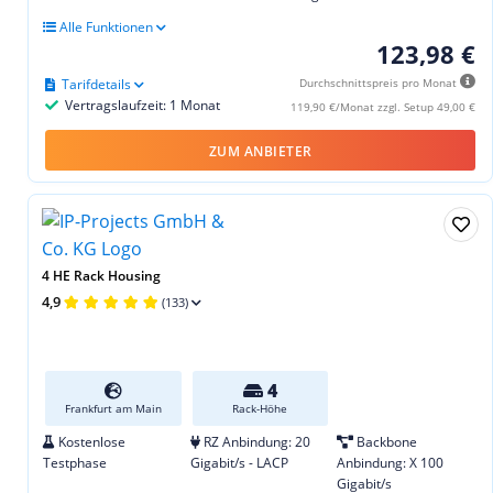
Alle Funktionen
123,98 €
Tarifdetails
Durchschnittspreis pro Monat
Vertragslaufzeit: 1 Monat
119,90 €/Monat zzgl. Setup 49,00 €
ZUM ANBIETER
4 HE Rack Housing
4,9
(133)
4
Frankfurt am Main
Rack-Höhe
Kostenlose
RZ Anbindung: 20
Backbone
Testphase
Gigabit/s - LACP
Anbindung: X 100
Gigabit/s