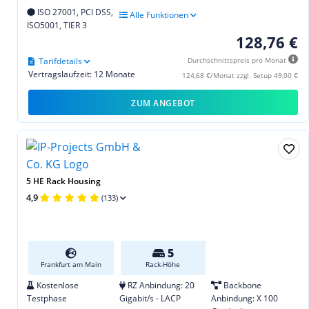
ISO 27001, PCI DSS,
Alle Funktionen
ISO5001, TIER 3
128,76 €
Tarifdetails
Durchschnittspreis pro Monat
Vertragslaufzeit: 12 Monate
124,68 €/Monat zzgl. Setup 49,00 €
ZUM ANGEBOT
5 HE Rack Housing
4,9
(133)
5
Frankfurt am Main
Rack-Höhe
Kostenlose
RZ Anbindung: 20
Backbone
Testphase
Gigabit/s - LACP
Anbindung: X 100