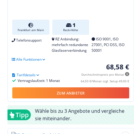
1
Frankfurt am Main
Rack-Höhe
RZ Anbindung:
ISO 9001, ISO
Telefonsupport
mehrfach redundante
27001, PCI DSS, ISO
Glasfaserverbindung
50001
Alle Funktionen
68,58 €
Tarifdetails
Durchschnittspreis pro Monat
Vertragslaufzeit: 1 Monat
64,50 €/Monat zzgl. Setup 49,00 €
ZUM ANBIETER
Wähle bis zu 3 Angebote und vergleiche
Tipp
sie miteinander.