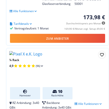
Glasfaserverbindung
50001
Alle Funktionen
173,98 €
Tarifdetails
Durchschnittspreis pro Monat
Vertragslaufzeit: 1 Monat
169,90 €/Monat zzgl. Setup 49,00 €
ZUM ANBIETER
¼ Rack
4,9
(96)
10
Hannover
Rack-Höhe
RZ Anbindung: 3x40
Backbone
Alle Funktionen
GBit
Anbindung: 3x40 GBit