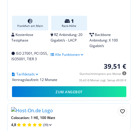
1
Frankfurt am Main
Rack-Höhe
Kostenlose
RZ Anbindung: 20
Backbone
Testphase
Gigabit/s - LACP
Anbindung: X 100
Gigabit/s
ISO 27001, PCI DSS,
Alle Funktionen
ISO5001, TIER 3
39,51 €
Tarifdetails
Durchschnittspreis pro Monat
Vertragslaufzeit: 12 Monate
35,43 €/Monat zzgl. Setup 49,00 €
ZUM ANGEBOT
Colocation: 1 HE, 100 Watt
4,8
(39)