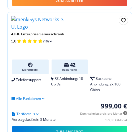
ZUM ANBIETER
42HE Enterprise Serverschrank
5,0
(10)
42
Marchtrenk
Rack-Höhe
RZ Anbindung: 10
Backbone
Telefonsupport
Gbit/s
Anbindung: 2x 100
Gbit/s
Alle Funktionen
999,00 €
Tarifdetails
Durchschnittspreis pro Monat
Vertragslaufzeit: 3 Monate
999,00 €/Monat
ZUM ANGEBOT