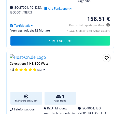
Gigabit/s
ISO 27001, PCI DSS,
Alle Funktionen
ISO5001, TIER 3
158,51 €
Tarifdetails
Durchschnittspreis pro Monat
Vertragslaufzeit: 12 Monate
154,43 €/Monat zzgl. Setup 49,00 €
ZUM ANGEBOT
Colocation: 1 HE, 300 Watt
4,8
(39)
1
Frankfurt am Main
Rack-Höhe
RZ Anbindung:
ISO 9001, ISO
Telefonsupport
mehrfach redundante
27001, PCI DSS, ISO