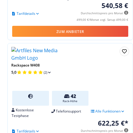
540,58 €
Tarifdetails
Durchschnittspreis pro Monat
499,00 €/Monat zzgl. Setup 499,00 €
ZUM ANBIETER
Rackspace W408
5,0
(2)
42
Rack-Höhe
Kostenlose
Telefonsupport
Alle Funktionen
Testphase
622,25 €*
Tarifdetails
Durchschnittspreis pro Monat