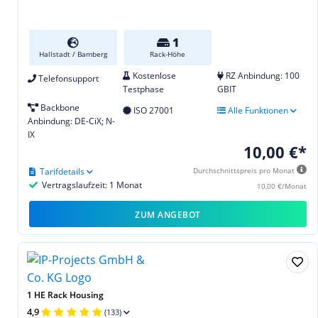
1
Hallstadt / Bamberg
Rack-Höhe
Kostenlose
RZ Anbindung: 100
Telefonsupport
Testphase
GBIT
Backbone
ISO 27001
Alle Funktionen
Anbindung: DE-CiX; N-
IX
10,00 €*
Tarifdetails
Durchschnittspreis pro Monat
Vertragslaufzeit: 1 Monat
10,00 €/Monat
ZUM ANGEBOT
1 HE Rack Housing
4,9
(133)