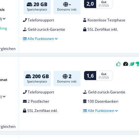
Gut
2,0
20 GB
-
01/2026
sis
Speicherplatz
Domains inkl.
3)
Telefonsupport
Kostenlose Testphase
lung
Geld-zurück-Garantie
SSL Zertifikat inkl.
Alle Funktionen
ergleichen
Gut
1,6
200 GB
2
01/2026
onat
Speicherplatz
Domains inkl.
Telefonsupport
Geld-zurück-Garantie
1)
2 Postfächer
100 Datenbanken
SSL Zertifikat inkl.
Alle Funktionen
ergleichen