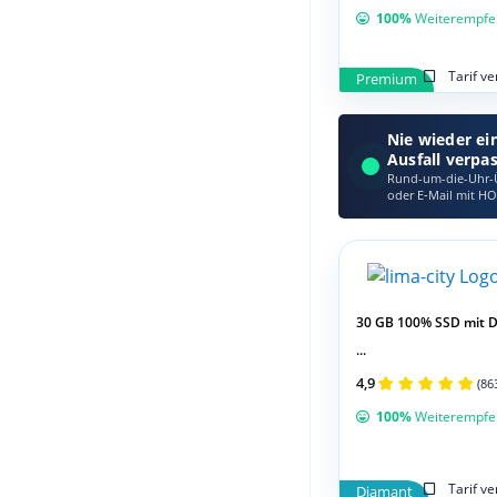
100%
Weiterempfe
Tarif v
Premium
Nie wieder ei
Ausfall verpa
Rund-um-die-Uhr-Ü
oder E‑Mail mit HO
30 GB 100% SSD mit 
...
4,9
(86
100%
Weiterempfe
Tarif v
Diamant