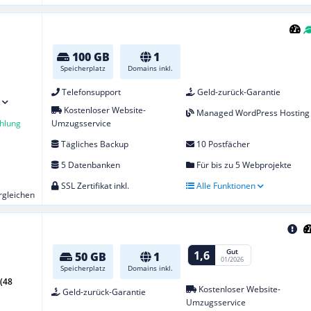
100 GB
1
Speicherplatz
Domains inkl.
Telefonsupport
Geld-zurück-Garantie
Kostenloser Website-
Managed WordPress Hosting
hlung
Umzugsservice
Tägliches Backup
10 Postfächer
5 Datenbanken
Für bis zu 5 Webprojekte
SSL Zertifikat inkl.
Alle Funktionen
ergleichen
Gut
1,6
50 GB
1
01/2026
Speicherplatz
Domains inkl.
(48
Kostenloser Website-
Geld-zurück-Garantie
Umzugsservice