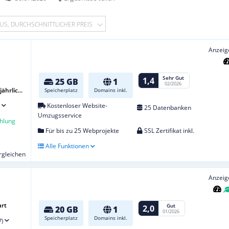
US, DURCHSCHNITTLICHER PREIS
Anzeig
Sehr Gut
1,4
25 GB
1
02/2026
hrlic...
Speicherplatz
Domains inkl.
Kostenloser Website-
25 Datenbanken
Umzugsservice
hlung
Für bis zu 25 Webprojekte
SSL Zertifikat inkl.
Alle Funktionen
ergleichen
Anzeig
art
Gut
2,0
20 GB
1
01/2026
Speicherplatz
Domains inkl.
7)