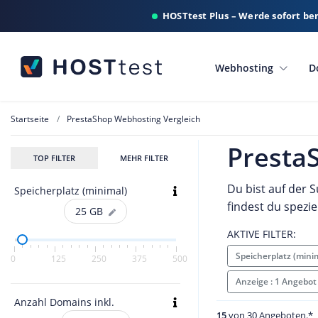
HOSTtest Plus – Werde sofort be
Webhosting
D
Startseite
PrestaShop Webhosting Vergleich
Presta
TOP FILTER
MEHR FILTER
Du bist auf der
Speicherplatz (minimal)
findest du spezi
25
GB
AKTIVE FILTER:
Speicherplatz (mini
0
125
250
375
500
Anzeige : 1 Angebot
Anzahl Domains inkl.
15
von 30 Angeboten.*