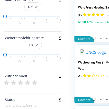
0
€
WordPress Hosting Ba
4,9
(15
98%
Weiterempfeh
0
25
50
75
100
Weiterempfehlungsrate
Tarif v
Diamant
0
%
0
25
50
75
100
Webhosting Plus (1 M
Ve...
2,2
Zufriedenheit
(12
Tarif v
Status
Diamant
ALLE AUSGEWÄHLT