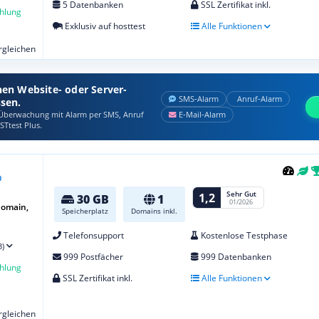
5 Datenbanken
SSL Zertifikat inkl.
hlung
Exklusiv auf hosttest
Alle Funktionen
ergleichen
nen Website- oder Server-
SMS‑Alarm
Anruf‑Alarm
ssen.
berwachung mit Alarm per SMS, Anruf
E‑Mail‑Alarm
STtest Plus.
Sehr Gut
1,2
30 GB
1
01/2026
Domain,
Speicherplatz
Domains inkl.
Telefonsupport
Kostenlose Testphase
3)
999 Postfächer
999 Datenbanken
hlung
SSL Zertifikat inkl.
Alle Funktionen
ergleichen