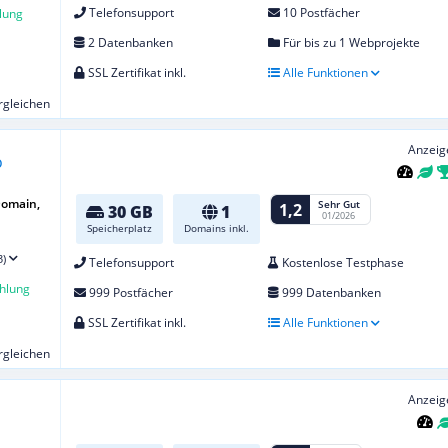
Telefonsupport
10 Postfächer
lung
2 Datenbanken
Für bis zu 1 Webprojekte
SSL Zertifikat inkl.
Alle Funktionen
ergleichen
Anzeig
Domain,
Sehr Gut
1,2
30 GB
1
01/2026
Speicherplatz
Domains inkl.
3)
Telefonsupport
Kostenlose Testphase
hlung
999 Postfächer
999 Datenbanken
SSL Zertifikat inkl.
Alle Funktionen
ergleichen
Anzeig