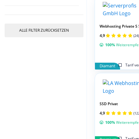
Webhosting Private S 
ALLE FILTER ZURÜCKSETZEN
4,9
(24)
100%
Weiterempfe
Tarif v
Diamant
SSD Privat
4,9
(12
100%
Weiterempfe
Tarif v