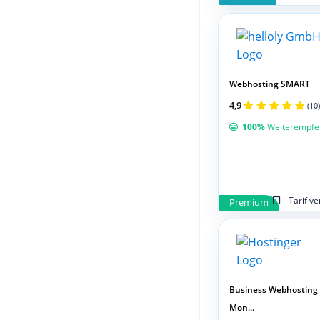
Webhosting SMART
4,9
(10)
100%
Weiterempfe
Tarif v
Premium
Business Webhosting 
Mon...