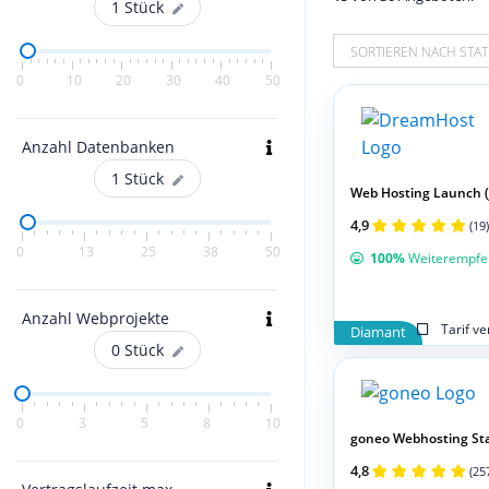
1
Stück
SORTIEREN NACH STAT
0
10
20
30
40
50
Anzahl Datenbanken
1
Stück
Web Hosting Launch (jä
4,9
(19)
0
13
25
38
50
100%
Weiterempfe
Anzahl Webprojekte
Tarif v
Diamant
0
Stück
0
3
5
8
10
goneo Webhosting St
4,8
(25