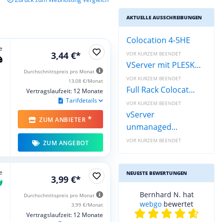
AKTUELLE AUSSCHREIBUNGEN
Colocation 4-5HE
e
3,44 €*
VOR KURZEM BEENDET
VServer mit PLESK...
Durchschnittspreis pro Monat
VOR KURZEM BEENDET
13,08 €/Monat
Full Rack Colocat...
Vertragslaufzeit: 12 Monate
Tarifdetails
VOR KURZEM BEENDET
vServer
*
ZUM ANBIETER
unmanaged...
VOR KURZEM BEENDET
ZUM ANGEBOT
e
NEUESTE BEWERTUNGEN
3,99 €*
Bernhard N. hat
Durchschnittspreis pro Monat
webgo
bewertet
3,99 €/Monat
Vertragslaufzeit: 12 Monate