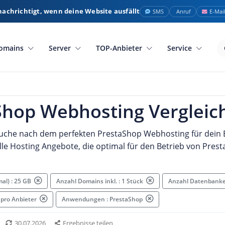
nachrichtigt, wenn deine Website ausfällt
SMS
Anruf
E-Mai
omains
Server
TOP-Anbieter
Service
Shop Webhosting Vergleic
 Suche nach dem perfekten PrestaShop Webhosting für dein
elle Hosting Angebote, die optimal für den Betrieb von Pres
mal) : 25 GB
Anzahl Domains inkl. : 1 Stück
Anzahl Datenbanke
 pro Anbieter
Anwendungen : PrestaShop
30.07.2026
Ergebnisse teilen