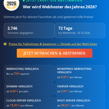
JETZT LÄUFT DIE ABSTIMMUNG
Wer wird Webhoster des Jahres 2026?
Stimme jetzt für deinen Favoriten ab und gewinne tolle Preise!
2.746
72 Tage
Stimmen abgegeben
bis Wahlende, 18.10.2026
Preise für Teilnehmer & Gewinner — Details auf der Wahl-Seite
JETZT MITMACHEN & ABSTIMMEN
WEBHOSTING VERGLEICH
WORDPRESS WEBHOSTING
VERGLEICH
75%
Bis zu
sparen!
0,99 €
ab
pro Monat.
DOMAIN VERGLEICH
VSERVER VERGLEICH
4,00 €
3,90 €
ab
pro Jahr.
ab
pro Monat.
CLOUD-SERVER VERGLEICH
ROOT-SERVER VERGLEICH
15,00 €
30,00 €
ab
pro Monat.
ab
pro Monat.