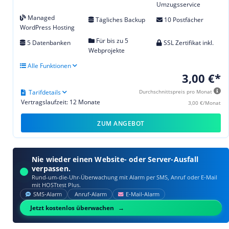
Umzugsservice
Managed
Tägliches Backup
10 Postfächer
WordPress Hosting
Für bis zu 5
5 Datenbanken
SSL Zertifikat inkl.
Webprojekte
Alle Funktionen
3,00 €*
Tarifdetails
Durchschnittspreis pro Monat
Vertragslaufzeit: 12 Monate
3,00 €/Monat
ZUM ANGEBOT
Nie wieder einen Website- oder Server-Ausfall
verpassen.
Rund-um-die-Uhr-Überwachung mit Alarm per SMS, Anruf oder E‑Mail
mit HOSTtest Plus.
SMS‑Alarm
Anruf‑Alarm
E‑Mail‑Alarm
Jetzt kostenlos überwachen