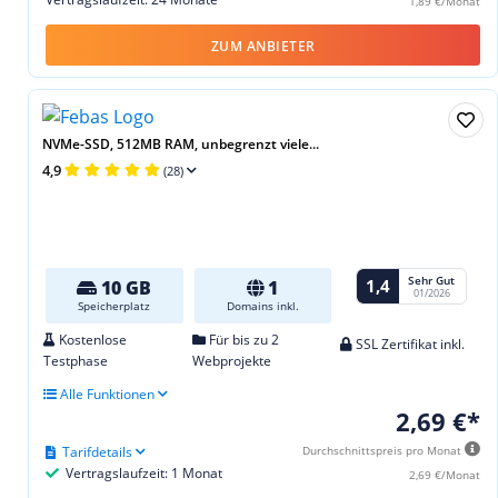
1,89 €/Monat
ZUM ANBIETER
NVMe-SSD, 512MB RAM, unbegrenzt viele...
4,9
(28)
Sehr Gut
1,4
10 GB
1
01/2026
Speicherplatz
Domains inkl.
Kostenlose
Für bis zu 2
SSL Zertifikat inkl.
Testphase
Webprojekte
Alle Funktionen
2,69 €*
Tarifdetails
Durchschnittspreis pro Monat
Vertragslaufzeit: 1 Monat
2,69 €/Monat