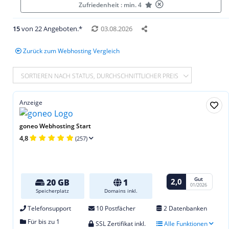
Zufriedenheit : min. 4
15
von 22 Angeboten.*
03.08.2026
Zurück zum Webhosting Vergleich
SORTIEREN NACH STATUS, DURCHSCHNITTLICHER PREIS
Anzeige
goneo Webhosting Start
4,8
(257)
Gut
2,0
20 GB
1
01/2026
Speicherplatz
Domains inkl.
Telefonsupport
10 Postfächer
2 Datenbanken
Für bis zu 1
SSL Zertifikat inkl.
Alle Funktionen