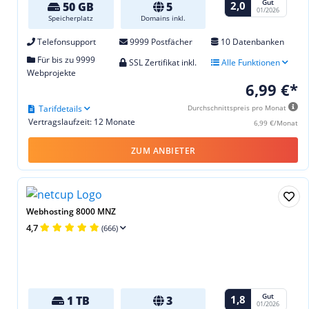
Gut
2,0
50 GB
5
01/2026
Speicherplatz
Domains inkl.
Telefonsupport
9999 Postfächer
10 Datenbanken
Für bis zu 9999
SSL Zertifikat inkl.
Alle Funktionen
Webprojekte
6,99 €*
Tarifdetails
Durchschnittspreis pro Monat
Vertragslaufzeit: 12 Monate
6,99 €/Monat
ZUM ANBIETER
Webhosting 8000 MNZ
4,7
(666)
Gut
1,8
1 TB
3
01/2026