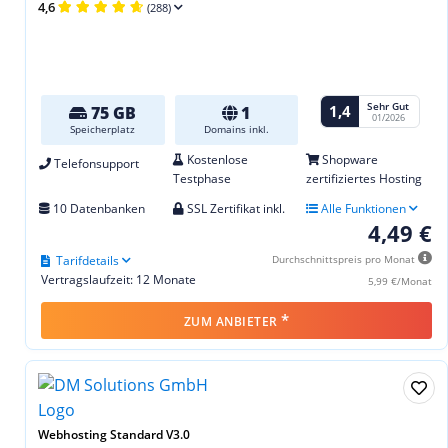
4,6
(288)
Sehr Gut
1,4
75 GB
1
01/2026
Speicherplatz
Domains inkl.
Kostenlose
Shopware
Telefonsupport
Testphase
zertifiziertes Hosting
10 Datenbanken
SSL Zertifikat inkl.
Alle Funktionen
4,49 €
Tarifdetails
Durchschnittspreis pro Monat
Vertragslaufzeit: 12 Monate
5,99 €/Monat
*
ZUM ANBIETER
Webhosting Standard V3.0