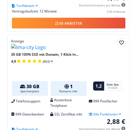
Tarifdetails
Durchschnittspreis pro Monat
Vertragslaufzeit: 12 Monate
5,99 €/Monat
ZUM ANBIETER
Anzeige
30 GB 100% SSD mit Domain, 1-Klick-In...
4,9
(863)
Sehr Gut
1,2
30 GB
1
01/2026
Speicherplatz
Domains inkl.
Kostenlose
Telefonsupport
999 Postfächer
Testphase
999 Datenbanken
SSL Zertifikat inkl.
Alle Funktionen
2,88 €
Tarifdetails
Durchschnittspreis pro Monat