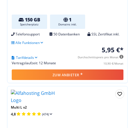
150 GB
1
Speicherplatz
Domains inkl.
Telefonsupport
50 Datenbanken
SSL Zertifikat inkl.
Alle Funktionen
5,95 €*
Tarifdetails
Durchschnittspreis pro Monat
Vertragslaufzeit: 12 Monate
10,90 €/Monat
*
ZUM ANBIETER
Multi L v2
4,8
(474)