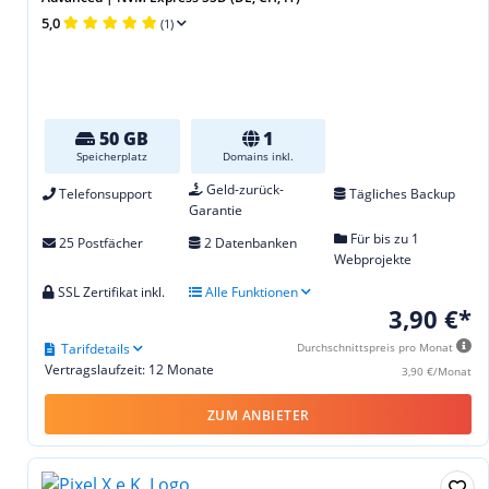
5,0
(1)
50 GB
1
Speicherplatz
Domains inkl.
Geld-zurück-
Telefonsupport
Tägliches Backup
Garantie
Für bis zu 1
25 Postfächer
2 Datenbanken
Webprojekte
SSL Zertifikat inkl.
Alle Funktionen
3,90 €*
Tarifdetails
Durchschnittspreis pro Monat
Vertragslaufzeit: 12 Monate
3,90 €/Monat
ZUM ANBIETER