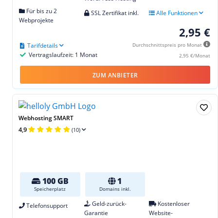
Für bis zu 2
SSL Zertifikat inkl.
Alle Funktionen
Webprojekte
2,95 €
Tarifdetails
Durchschnittspreis pro Monat
Vertragslaufzeit: 1 Monat
2,95 €/Monat
ZUM ANBIETER
Webhosting SMART
4,9
(10)
100 GB
1
Speicherplatz
Domains inkl.
Geld-zurück-
Kostenloser
Telefonsupport
Garantie
Website-