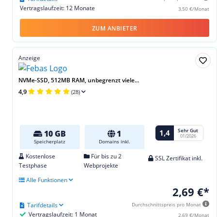
Vertragslaufzeit: 12 Monate
3,50 €/Monat
ZUM ANBIETER
Anzeige
NVMe-SSD, 512MB RAM, unbegrenzt viele...
4,9
(28)
Sehr Gut
1,4
10 GB
1
01/2026
Speicherplatz
Domains inkl.
Kostenlose
Für bis zu 2
SSL Zertifikat inkl.
Testphase
Webprojekte
Alle Funktionen
2,69 €*
Tarifdetails
Durchschnittspreis pro Monat
Vertragslaufzeit: 1 Monat
2,69 €/Monat