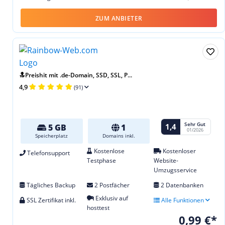
ZUM ANBIETER
🔝Preishit mit .de-Domain, SSD, SSL, P...
4,9
(91)
Sehr Gut
1,4
5 GB
1
01/2026
Speicherplatz
Domains inkl.
Kostenlose
Kostenloser
Telefonsupport
Testphase
Website-
Umzugsservice
Tägliches Backup
2 Postfächer
2 Datenbanken
Exklusiv auf
SSL Zertifikat inkl.
Alle Funktionen
hosttest
0,99 €*