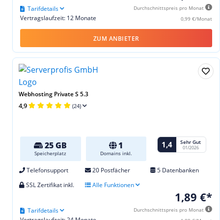
Tarifdetails
Durchschnittspreis pro Monat
Vertragslaufzeit: 12 Monate
0,99 €/Monat
ZUM ANBIETER
Webhosting Private S 5.3
4,9
(24)
Sehr Gut
1,4
25 GB
1
01/2026
Speicherplatz
Domains inkl.
Telefonsupport
20 Postfächer
5 Datenbanken
SSL Zertifikat inkl.
Alle Funktionen
1,89 €*
Tarifdetails
Durchschnittspreis pro Monat
Vertragslaufzeit: 24 Monate