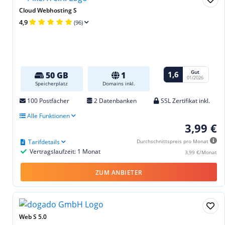
Cloud Webhosting S
4,9
(96)
Gut
1,6
50 GB
1
01/2026
Speicherplatz
Domains inkl.
100 Postfächer
2 Datenbanken
SSL Zertifikat inkl.
Alle Funktionen
3,99 €
Tarifdetails
Durchschnittspreis pro Monat
Vertragslaufzeit: 1 Monat
3,99 €/Monat
ZUM ANBIETER
Web S 5.0