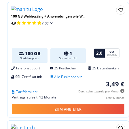
100 GB Webhosting + Anwendungen wie W...
4,9
(130)
Gut
2,0
100 GB
1
01/2026
Speicherplatz
Domains inkl.
Telefonsupport
25 Postfächer
25 Datenbanken
SSL Zertifikat inkl.
Alle Funktionen
3,49 €
Tarifdetails
Durchschnittspreis pro Monat
Vertragslaufzeit: 12 Monate
5,99 €/Monat
ZUM ANBIETER