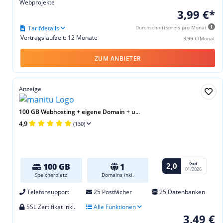
Webprojekte
3,99 €*
Tarifdetails
Durchschnittspreis pro Monat
Vertragslaufzeit: 12 Monate
3,99 €/Monat
ZUM ANBIETER
Anzeige
100 GB Webhosting + eigene Domain + u...
4,9
(130)
Gut
2,0
100 GB
1
01/2026
Speicherplatz
Domains inkl.
Telefonsupport
25 Postfächer
25 Datenbanken
SSL Zertifikat inkl.
Alle Funktionen
3,49 €