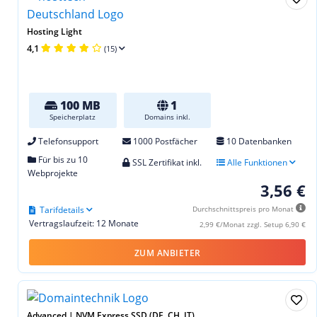
Hosting Light
4,1
(15)
100 MB
1
Speicherplatz
Domains inkl.
Telefonsupport
1000 Postfächer
10 Datenbanken
Für bis zu 10
SSL Zertifikat inkl.
Alle Funktionen
Webprojekte
3,56 €
Tarifdetails
Durchschnittspreis pro Monat
Vertragslaufzeit: 12 Monate
2,99 €/Monat zzgl. Setup 6,90 €
ZUM ANBIETER
Advanced | NVM Express SSD (DE, CH, IT)