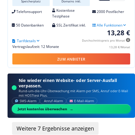
Speicherplatz
Domains inkl.
Kostenlose
Telefonsupport
2000 Postfächer
Testphase
50 Datenbanken
SSL Zertifikat inkl.
Alle Funktionen
13,28 €
Tarifdetails
Durchschnittspreis pro Monat
Vertragslaufzeit: 12 Monate
13,28 €/Monat
ZUM ANBIETER
Nie wieder einen Website- oder Server-Ausfall
verpassen.
Rund-um-die-Uhr-Überwachung mit Alarm per SMS, Anruf oder E‑Mail
mit HOSTtest Plus.
SMS‑Alarm
Anruf‑Alarm
E‑Mail‑Alarm
Jetzt kostenlos überwachen
Weitere
7
Ergebnisse anzeigen