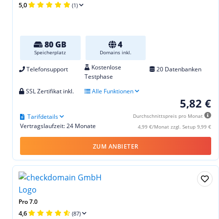
5,0
(1)
80 GB
4
Speicherplatz
Domains inkl.
Kostenlose
Telefonsupport
20 Datenbanken
Testphase
SSL Zertifikat inkl.
Alle Funktionen
5,82 €
Tarifdetails
Durchschnittspreis pro Monat
Vertragslaufzeit: 24 Monate
4,99 €/Monat zzgl. Setup 9,99 €
ZUM ANBIETER
Pro 7.0
4,6
(87)