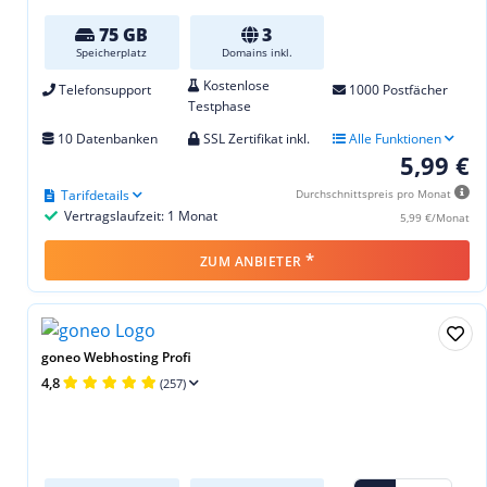
75 GB
3
Speicherplatz
Domains inkl.
Kostenlose
Telefonsupport
1000 Postfächer
Testphase
10 Datenbanken
SSL Zertifikat inkl.
Alle Funktionen
5,99 €
Tarifdetails
Durchschnittspreis pro Monat
Vertragslaufzeit: 1 Monat
5,99 €/Monat
*
ZUM ANBIETER
goneo Webhosting Profi
4,8
(257)