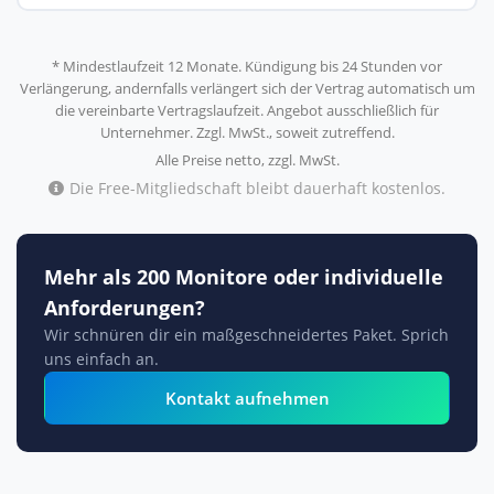
* Mindestlaufzeit 12 Monate. Kündigung bis 24 Stunden vor
Verlängerung, andernfalls verlängert sich der Vertrag automatisch um
die vereinbarte Vertragslaufzeit. Angebot ausschließlich für
Unternehmer. Zzgl. MwSt., soweit zutreffend.
Alle Preise netto, zzgl. MwSt.
Die Free-Mitgliedschaft bleibt dauerhaft kostenlos.
Mehr als 200 Monitore oder individuelle
Anforderungen?
Wir schnüren dir ein maßgeschneidertes Paket. Sprich
uns einfach an.
Kontakt aufnehmen