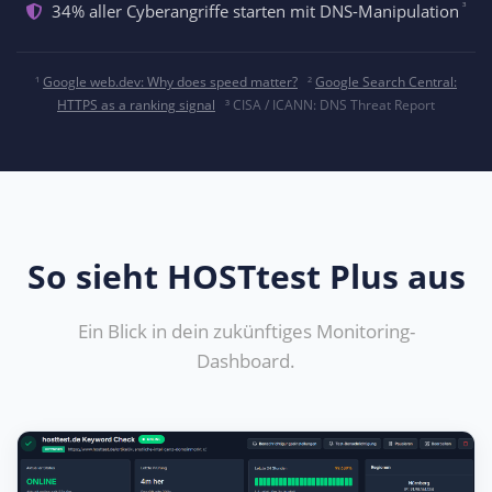
³
34% aller Cyberangriffe starten mit DNS-Manipulation
¹
Google web.dev: Why does speed matter?
²
Google Search Central:
HTTPS as a ranking signal
³ CISA / ICANN: DNS Threat Report
So sieht HOSTtest Plus aus
Ein Blick in dein zukünftiges Monitoring-
Dashboard.