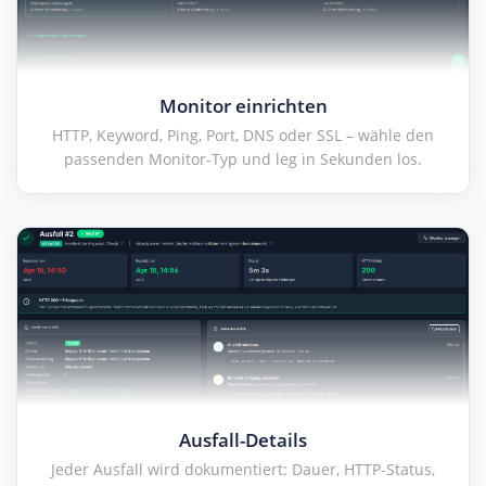
Monitor einrichten
HTTP, Keyword, Ping, Port, DNS oder SSL – wähle den
passenden Monitor-Typ und leg in Sekunden los.
Ausfall-Details
Jeder Ausfall wird dokumentiert: Dauer, HTTP-Status,