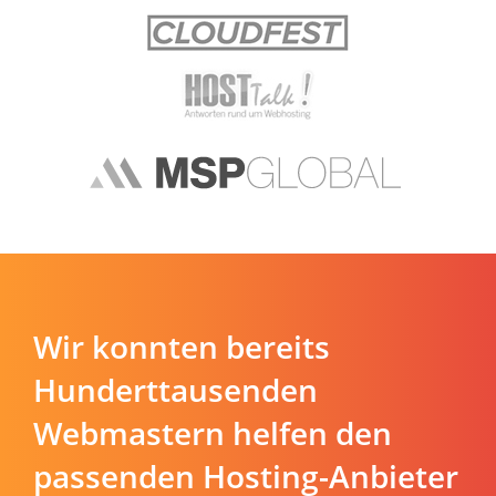
Wir konnten bereits
Hunderttausenden
Webmastern helfen den
passenden Hosting-Anbieter