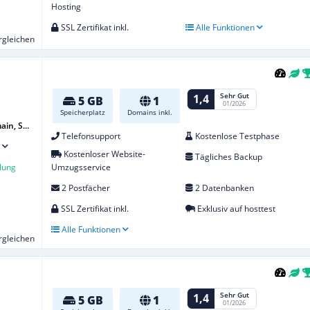
Hosting
SSL Zertifikat inkl.
Alle Funktionen
ergleichen
Sehr Gut
1,4
5 GB
1
01/2026
Speicherplatz
Domains inkl.
in, S...
Telefonsupport
Kostenlose Testphase
Kostenloser Website-
Tägliches Backup
lung
Umzugsservice
2 Postfächer
2 Datenbanken
SSL Zertifikat inkl.
Exklusiv auf hosttest
Alle Funktionen
ergleichen
Sehr Gut
1,4
5 GB
1
01/2026