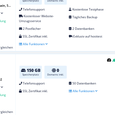
Speicherplatz
Domains inkl.
in, S...
Telefonsupport
Kostenlose Testphase
Kostenloser Website-
Tägliches Backup
lung
Umzugsservice
2 Postfächer
2 Datenbanken
SSL Zertifikat inkl.
Exklusiv auf hosttest
Alle Funktionen
ergleichen
150 GB
0
Speicherplatz
Domains inkl.
v2
Telefonsupport
50 Datenbanken
SSL Zertifikat inkl.
Alle Funktionen
lung
ergleichen