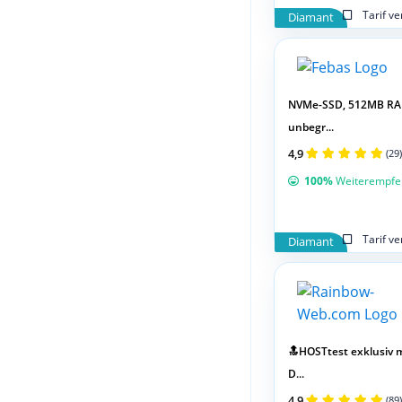
Tarif v
Diamant
NVMe-SSD, 512MB RA
unbegr...
4,9
(29)
100%
Weiterempfe
Tarif v
Diamant
🔝HOSTtest exklusiv m
D...
4,9
(89)