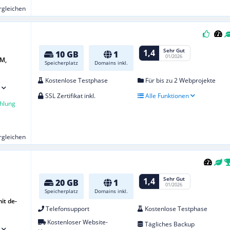
ergleichen
Sehr Gut
1,4
10 GB
1
01/2026
M,
Speicherplatz
Domains inkl.
Kostenlose Testphase
Für bis zu 2 Webprojekte
SSL Zertifikat inkl.
Alle Funktionen
hlung
ergleichen
Sehr Gut
1,4
20 GB
1
01/2026
Speicherplatz
Domains inkl.
it de-
Telefonsupport
Kostenlose Testphase
Kostenloser Website-
Tägliches Backup