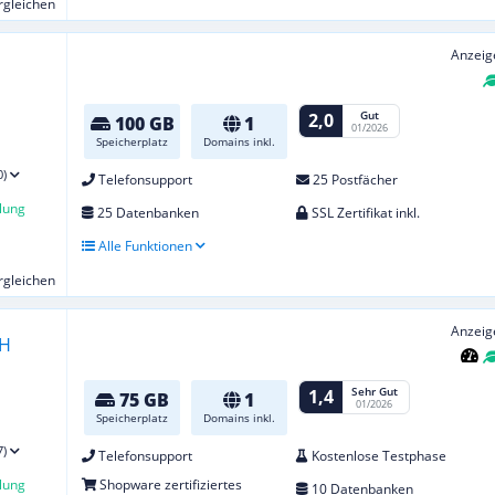
ergleichen
Anzeig
Gut
2,0
100 GB
1
01/2026
Speicherplatz
Domains inkl.
0)
Telefonsupport
25 Postfächer
lung
25 Datenbanken
SSL Zertifikat inkl.
Alle Funktionen
ergleichen
Anzeig
Sehr Gut
1,4
75 GB
1
01/2026
Speicherplatz
Domains inkl.
7)
Telefonsupport
Kostenlose Testphase
lung
Shopware zertifiziertes
10 Datenbanken