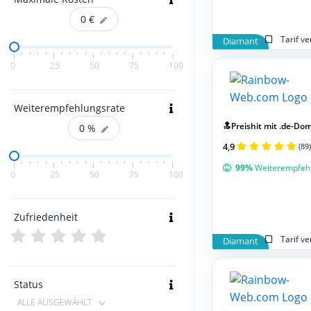
0
€
Tarif v
Diamant
0
25
50
75
100
Weiterempfehlungsrate
🔝Preishit mit .de-Doma
0
%
4,9
(89)
99%
Weiterempfeh
0
25
50
75
100
Zufriedenheit
Tarif v
Diamant
Status
ALLE AUSGEWÄHLT