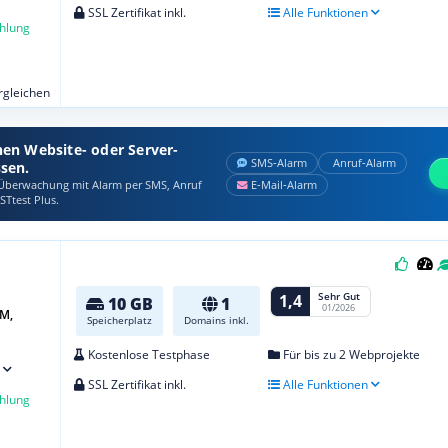
SSL Zertifikat inkl.
Alle Funktionen
hlung
ergleichen
nen Website- oder Server-
SMS‑Alarm
Anruf‑Alarm
ssen.
berwachung mit Alarm per SMS, Anruf
E‑Mail‑Alarm
STtest Plus.
Sehr Gut
1,4
10 GB
1
01/2026
M,
Speicherplatz
Domains inkl.
Kostenlose Testphase
Für bis zu 2 Webprojekte
SSL Zertifikat inkl.
Alle Funktionen
hlung