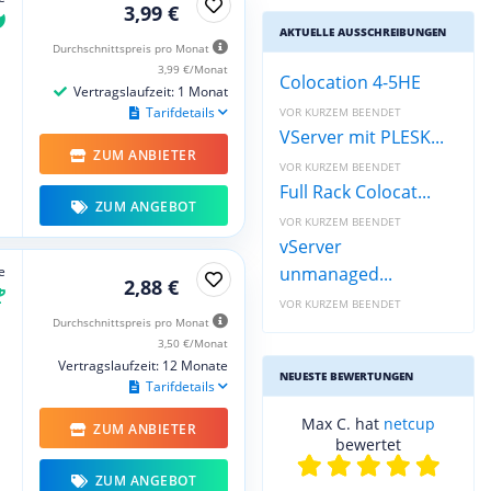
3,99 €
AKTUELLE AUSSCHREIBUNGEN
Durchschnittspreis pro Monat
3,99 €/Monat
Colocation 4-5HE
Vertragslaufzeit: 1 Monat
Tarifdetails
VOR KURZEM BEENDET
VServer mit PLESK...
ZUM ANBIETER
VOR KURZEM BEENDET
Full Rack Colocat...
ZUM ANGEBOT
VOR KURZEM BEENDET
vServer
e
unmanaged...
2,88 €
VOR KURZEM BEENDET
Durchschnittspreis pro Monat
3,50 €/Monat
Vertragslaufzeit: 12 Monate
NEUESTE BEWERTUNGEN
Tarifdetails
Britta D. hat
united-
ZUM ANBIETER
domains
bewertet
ZUM ANGEBOT