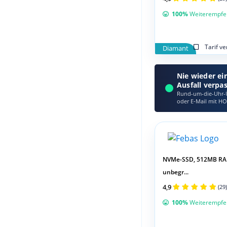
100%
Weiterempfe
Tarif v
Diamant
Nie wieder ei
Ausfall verpa
Rund-um-die-Uhr-Ü
oder E‑Mail mit HO
NVMe-SSD, 512MB RA
unbegr...
4,9
(29)
100%
Weiterempfe