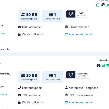
Gut
1,6
50 GB
1
01/2026
Speicherplatz
Domains inkl.
100 Postfächer
2 Datenbanken
lung
SSL Zertifikat inkl.
Alle Funktionen
ergleichen
Anzeig
Domain,
Sehr Gut
1,2
30 GB
1
01/2026
Speicherplatz
Domains inkl.
3)
Telefonsupport
Kostenlose Testphase
hlung
999 Postfächer
999 Datenbanken
SSL Zertifikat inkl.
Alle Funktionen