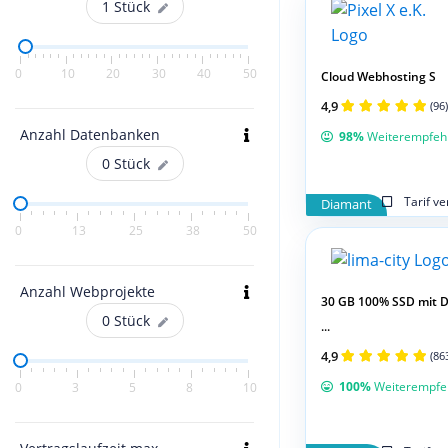
1
Stück
0
10
20
30
40
50
Cloud Webhosting S
4,9
(96)
Anzahl Datenbanken
98%
Weiterempfeh
0
Stück
Tarif v
Diamant
0
13
25
38
50
Anzahl Webprojekte
30 GB 100% SSD mit 
0
Stück
...
4,9
(86
100%
Weiterempfe
0
3
5
8
10