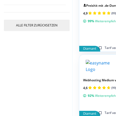
🔝Preishit mit .de-Doma
4,9
(89)
99%
Weiterempfeh
ALLE FILTER ZURÜCKSETZEN
Tarif v
Diamant
Webhosting Medium 
4,6
(99)
92%
Weiterempfeh
Tarif v
Diamant