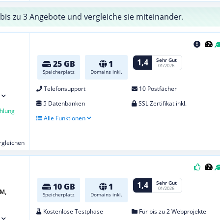
bis zu 3 Angebote und vergleiche sie miteinander.
Sehr Gut
1,4
25 GB
1
01/2026
Speicherplatz
Domains inkl.
Telefonsupport
10 Postfächer
5 Datenbanken
SSL Zertifikat inkl.
hlung
Alle Funktionen
ergleichen
Sehr Gut
1,4
10 GB
1
01/2026
M,
Speicherplatz
Domains inkl.
Kostenlose Testphase
Für bis zu 2 Webprojekte