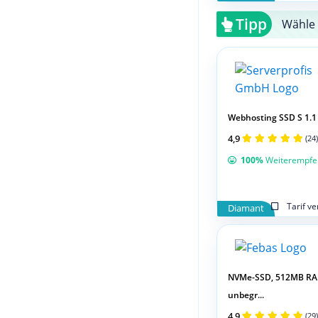
Tipp
Wähle 
Webhosting SSD S 1.1
4,9
(24)
100%
Weiterempfe
Tarif v
Diamant
NVMe-SSD, 512MB RA
unbegr...
4,9
(29)