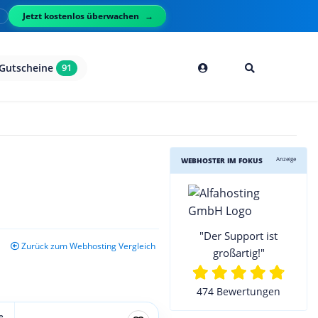
Jetzt kostenlos überwachen
l
Gutscheine
91
Anzeige
WEBHOSTER IM FOKUS
"Der Support ist
Zurück zum Webhosting Vergleich
großartig!"
474 Bewertungen
e