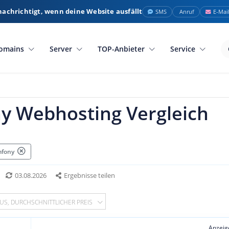
nachrichtigt, wenn deine Website ausfällt
SMS
Anruf
E-Mai
omains
Server
TOP-Anbieter
Service
y Webhosting Vergleich
mfony
03.08.2026
Ergebnisse teilen
US, DURCHSCHNITTLICHER PREIS
Anzeig