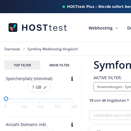
HOSTtest Plus – Werde sofort be
Webhosting
D
Startseite
Symfony Webhosting Vergleich
Symfon
TOP FILTER
MEHR FILTER
AKTIVE FILTER:
Speicherplatz (minimal)
Anwendungen : Sy
1
GB
15
von 48 Angeboten.*
0
125
250
375
500
SORTIEREN NACH STAT
Anzahl Domains inkl.