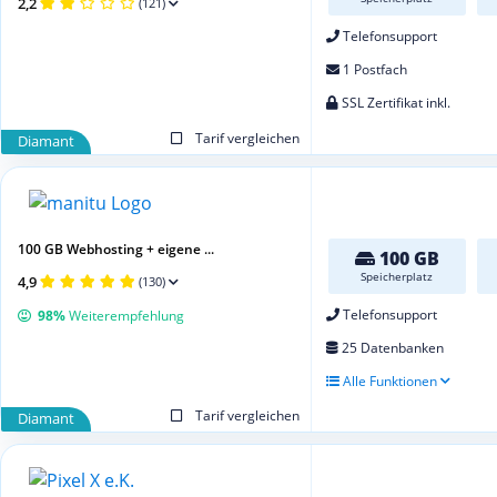
2,2
(121)
Telefonsupport
1 Postfach
SSL Zertifikat inkl.
Tarif vergleichen
Diamant
100 GB Webhosting + eigene ...
100 GB
Speicherplatz
4,9
(130)
Telefonsupport
98%
Weiterempfehlung
25 Datenbanken
Alle Funktionen
Tarif vergleichen
Diamant