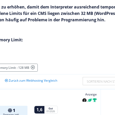
t zu erhöhen, damit dem Interpreter ausreichend temporä
lene Limits für ein CMS liegen zwischen 32 MB (WordPre
sen häufig auf Probleme in der Programmierung hin.
mory Limit:
mory Limit : 128 MB
Zurück zum Webhosting Vergleich
SORTIEREN NACH S
Anzeige
Gut
1,6
1
01/2026
Domains inkl.