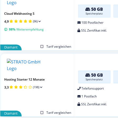
50 GB
Cloud Webhosting S
Speicherplatz
4,9
(96)
100 Postfächer
98%
Weiterempfehlung
SSL Zertifikat inkl.
Tarif vergleichen
Diamant
50 GB
Hosting Starter 12 Monate
Speicherplatz
3,3
(198)
Telefonsupport
1 Postfach
SSL Zertifikat inkl.
Tarif vergleichen
Diamant