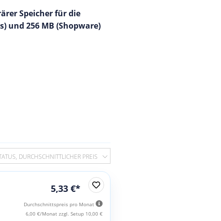
rer Speicher für die
ss) und 256 MB (Shopware)
TATUS, DURCHSCHNITTLICHER PREIS
5,33 €*
Durchschnittspreis pro Monat
6,00 €/Monat zzgl. Setup 10,00 €