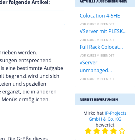
er folgende Artikel:
AKTUELLE AUSSCHREIBUNGEN
Colocation 4-5HE
VOR KURZEM BEENDET
VServer mit PLESK...
VOR KURZEM BEENDET
Full Rack Colocat...
hrieben werden.
VOR KURZEM BEENDET
weisungen entsprechend
vServer
eils eine bestimmte Aufgabe
unmanaged...
t begrenzt wird und sich
VOR KURZEM BEENDET
teien und speziellen
 ergänzt, die in anderen
te Menüs ermöglichen.
NEUESTE BEWERTUNGEN
Mirko hat
IP-Projects
GmbH & Co. KG
bewertet
en. Die Größe dieses