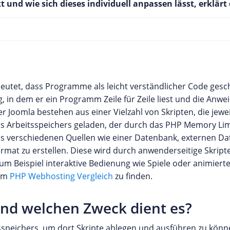
nd wie sich dieses individuell anpassen lässt, erklärt d
utet, dass Programme als leicht verständlicher Code gesc
, in dem er ein Programm Zeile für Zeile liest und die An
r Joomla bestehen aus einer Vielzahl von Skripten, die jew
 Arbeitsspeichers geladen, der durch das PHP Memory Limi
aus verschiedenen Quellen wie einer Datenbank, externen Da
rmat zu erstellen. Diese wird durch anwenderseitige Skripte
zum Beispiel interaktive Bedienung wie Spiele oder animier
 im
PHP Webhosting Vergleich
zu finden.
nd welchen Zweck dient es?
tsspeichers, um dort Skripte ablegen und ausführen zu könn