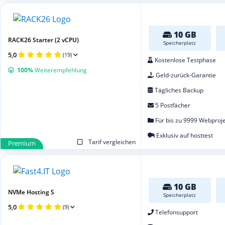
10 GB
RACK26 Starter (2 vCPU)
Speicherplatz
5,0
(19)
Kostenlose Testphase
100%
Weiterempfehlung
Geld-zurück-Garantie
Tägliches Backup
5 Postfächer
Für bis zu 9999 Webproj
Exklusiv auf hosttest
Tarif vergleichen
Premium
10 GB
NVMe Hosting S
Speicherplatz
5,0
(9)
Telefonsupport