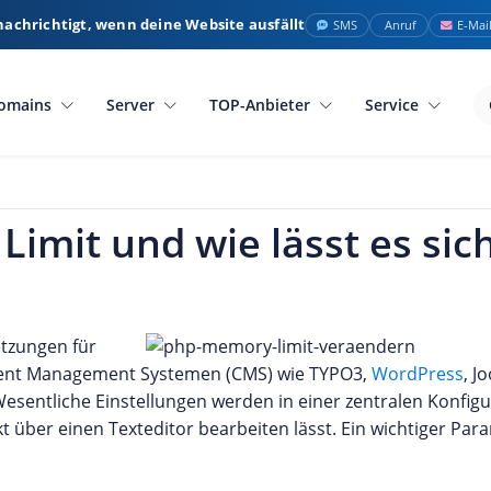
nachrichtigt, wenn deine Website ausfällt
SMS
Anruf
E-Mai
omains
Server
TOP-Anbieter
Service
imit und wie lässt es sic
tzungen für
tent Management Systemen (CMS) wie TYPO3,
WordPress
, J
esentliche Einstellungen werden in einer zentralen Konfigu
t über einen Texteditor bearbeiten lässt. Ein wichtiger Para