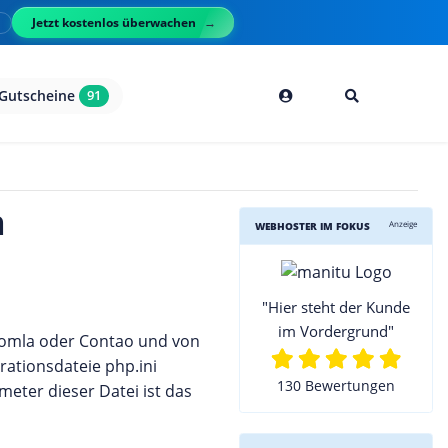
Jetzt kostenlos überwachen
l
Gutscheine
91
h
Anzeige
WEBHOSTER IM FOKUS
"Hier steht der Kunde
im Vordergrund"
oomla oder Contao und von
rationsdateie php.ini
130 Bewertungen
meter dieser Datei ist das