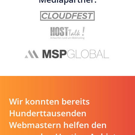
Wir konnten bereits
Hunderttausenden
Webmastern helfen den