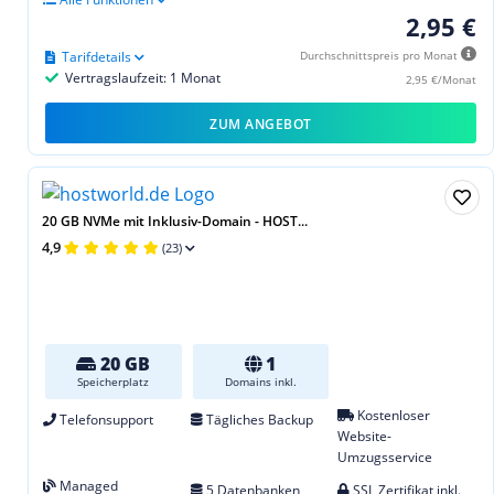
2,95 €
Tarifdetails
Durchschnittspreis pro Monat
Vertragslaufzeit: 1 Monat
2,95 €/Monat
ZUM ANGEBOT
20 GB NVMe mit Inklusiv-Domain - HOST...
4,9
(23)
20 GB
1
Speicherplatz
Domains inkl.
Kostenloser
Telefonsupport
Tägliches Backup
Website-
Umzugsservice
Managed
5 Datenbanken
SSL Zertifikat inkl.