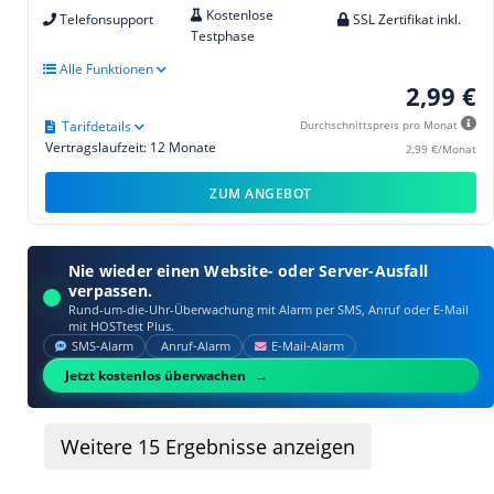
Kostenlose
Telefonsupport
SSL Zertifikat inkl.
Testphase
Alle Funktionen
2,99 €
Tarifdetails
Durchschnittspreis pro Monat
Vertragslaufzeit: 12 Monate
2,99 €/Monat
ZUM ANGEBOT
Nie wieder einen Website- oder Server-Ausfall
verpassen.
Rund-um-die-Uhr-Überwachung mit Alarm per SMS, Anruf oder E‑Mail
mit HOSTtest Plus.
SMS‑Alarm
Anruf‑Alarm
E‑Mail‑Alarm
Jetzt kostenlos überwachen
Weitere
15
Ergebnisse anzeigen