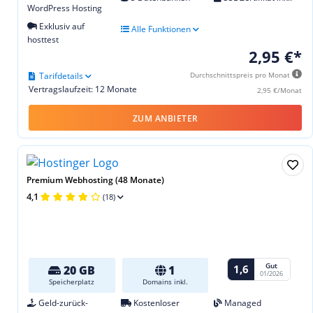
WordPress Hosting
Exklusiv auf
Alle Funktionen
hosttest
2,95 €*
Tarifdetails
Durchschnittspreis pro Monat
Vertragslaufzeit: 12 Monate
2,95 €/Monat
ZUM ANBIETER
Premium Webhosting (48 Monate)
4,1
(18)
Gut
1,6
20 GB
1
01/2026
Speicherplatz
Domains inkl.
Geld-zurück-
Kostenloser
Managed