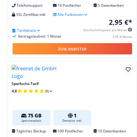
Telefonsupport
10 Postfächer
5 Datenbanken
SSL Zertifikat inkl.
Alle Funktionen
2,95 €*
Tarifdetails
Durchschnittspreis pro Monat
Vertragslaufzeit: 1 Monat
2,95 €/Monat
ZUM ANBIETER
Sparfuchs-Tarif
4,8
(8)
75 GB
1
Speicherplatz
Domains inkl.
Tägliches Backup
100 Postfächer
10 Datenbanken