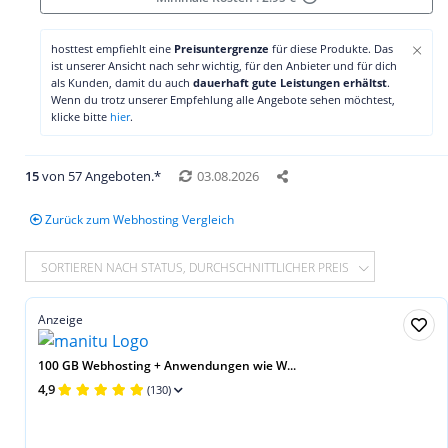
×
hosttest empfiehlt eine
Preisuntergrenze
für diese Produkte. Das
ist unserer Ansicht nach sehr wichtig, für den Anbieter und für dich
als Kunden, damit du auch
dauerhaft gute Leistungen erhältst
.
Wenn du trotz unserer Empfehlung alle Angebote sehen möchtest,
klicke bitte
hier
.
15
von 57 Angeboten.*
03.08.2026
Zurück zum Webhosting Vergleich
SORTIEREN NACH STATUS, DURCHSCHNITTLICHER PREIS
Anzeige
100 GB Webhosting + Anwendungen wie W...
4,9
(130)