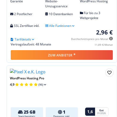
Garantie
Website-
WordPress Hosting
Umzugsservice
Für bis zu 3
2 Postfächer
10 Datenbanken
Webprojekte
SSL Zertifikat inkl.
Alle Funktionen
2,96 €
Tarifdetails
Durchschnittspreis pro Monat
Vertragslaufzeit: 48 Monate
11,89 €/Monat
*
ZUM ANBIETER
WordPress Hosting Pro
4,9
(96)
Gut
1,6
25 GB
1
01/2026
Speicherplatz
Domains inkl.