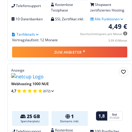
Kostenlose
Shopware
Telefonsupport
Testphase
zertifiziertes Hosting
10 Datenbanken
SSL Zertifikat inkl.
Alle Funktionen
4,49 €
Tarifdetails
Durchschnittspreis pro Monat
Vertragslaufzeit: 12 Monate
5,99 €/Monat
*
ZUM ANBIETER
Anzeige
Webhosting 1000 NUE
4,7
(672)
Gut
1,8
25 GB
1
01/2026
Speicherplatz
Domains inkl.
Kostenlose
Telefonsupport
100 Postfächer