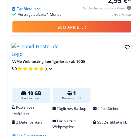
2,95 €*
Tarifdetails
Durchschnittspreis pro Monat
Vertragslaufzeit: 1 Monat
2,95 €/Monat
ZUM ANBIETER
NVMe Webhosting konfigurierbar ab 10GB
5,0
(1)
10 GB
1
Speicherplatz
Domains inkl.
Kostenlose
Tägliches Backup
2 Postfächer
Testphase
Für bis zu 1
2 Datenbanken
SSL Zertifikat inkl.
Webprojekte
Alle Funktionen