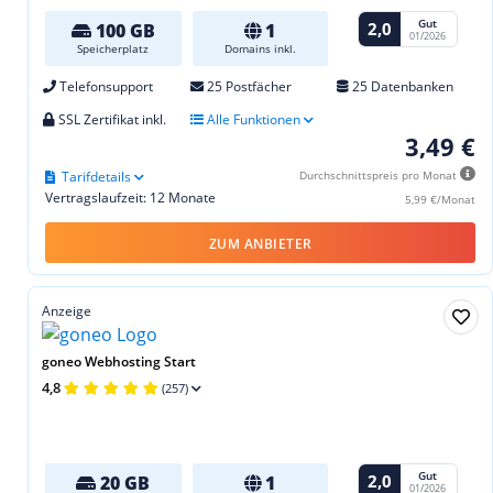
Gut
2,0
100 GB
1
01/2026
Speicherplatz
Domains inkl.
Telefonsupport
25 Postfächer
25 Datenbanken
SSL Zertifikat inkl.
Alle Funktionen
3,49 €
Tarifdetails
Durchschnittspreis pro Monat
Vertragslaufzeit: 12 Monate
5,99 €/Monat
ZUM ANBIETER
Anzeige
goneo Webhosting Start
4,8
(257)
Gut
2,0
20 GB
1
01/2026