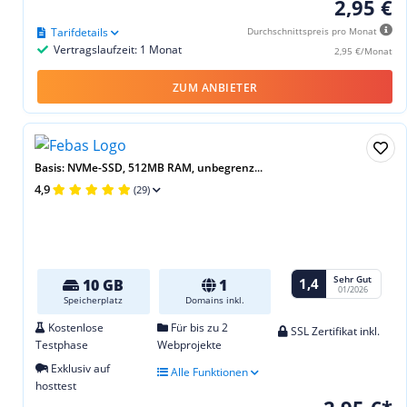
2,95 €
Tarifdetails
Durchschnittspreis pro Monat
Vertragslaufzeit: 1 Monat
2,95 €/Monat
ZUM ANBIETER
Basis: NVMe-SSD, 512MB RAM, unbegrenz...
4,9
(29)
Sehr Gut
1,4
10 GB
1
01/2026
Speicherplatz
Domains inkl.
Kostenlose
Für bis zu 2
SSL Zertifikat inkl.
Testphase
Webprojekte
Exklusiv auf
Alle Funktionen
hosttest