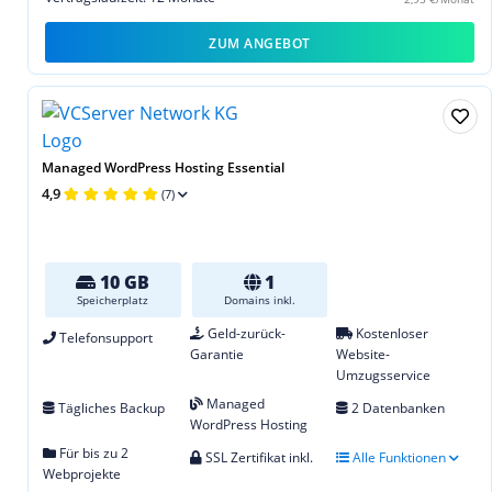
ZUM ANGEBOT
Managed WordPress Hosting Essential
4,9
(7)
10 GB
1
Speicherplatz
Domains inkl.
Geld-zurück-
Kostenloser
Telefonsupport
Garantie
Website-
Umzugsservice
Managed
Tägliches Backup
2 Datenbanken
WordPress Hosting
Für bis zu 2
SSL Zertifikat inkl.
Alle Funktionen
Webprojekte