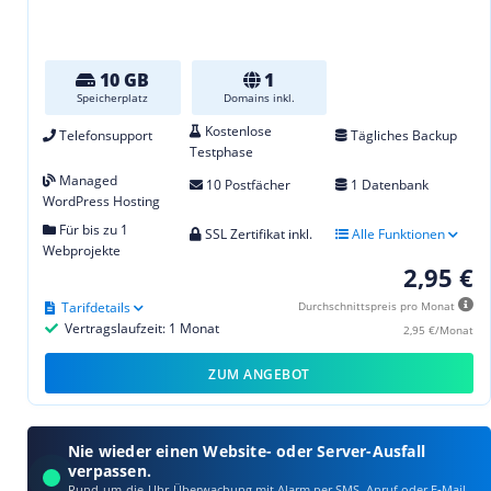
10 GB
1
Speicherplatz
Domains inkl.
Kostenlose
Telefonsupport
Tägliches Backup
Testphase
Managed
10 Postfächer
1 Datenbank
WordPress Hosting
Für bis zu 1
SSL Zertifikat inkl.
Alle Funktionen
Webprojekte
2,95 €
Tarifdetails
Durchschnittspreis pro Monat
Vertragslaufzeit: 1 Monat
2,95 €/Monat
ZUM ANGEBOT
Nie wieder einen Website- oder Server-Ausfall
verpassen.
Rund-um-die-Uhr-Überwachung mit Alarm per SMS, Anruf oder E‑Mail