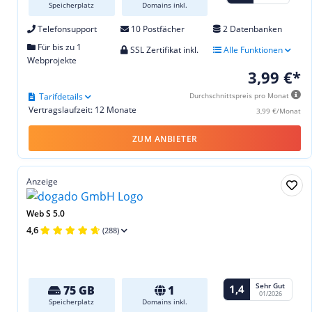
Speicherplatz
Domains inkl.
Telefonsupport
10 Postfächer
2 Datenbanken
Für bis zu 1
SSL Zertifikat inkl.
Alle Funktionen
Webprojekte
3,99 €*
Tarifdetails
Durchschnittspreis pro Monat
Vertragslaufzeit: 12 Monate
3,99 €/Monat
ZUM ANBIETER
Anzeige
Web S 5.0
4,6
(288)
Sehr Gut
1,4
75 GB
1
01/2026
Speicherplatz
Domains inkl.