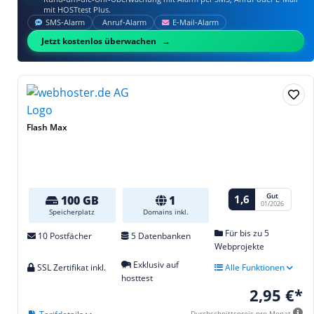
mit HOSTtest Plus.
SMS‑Alarm
Anruf‑Alarm
E‑Mail‑Alarm
Jetzt kostenlos überwachen
Flash Max
Gut
1,6
100 GB
1
01/2026
Speicherplatz
Domains inkl.
Für bis zu 5
10 Postfächer
5 Datenbanken
Webprojekte
Exklusiv auf
SSL Zertifikat inkl.
Alle Funktionen
hosttest
2,95 €*
Durchschnittspreis pro Monat