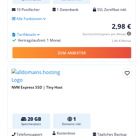
10 Postfächer
1 Datenbank
SSL Zertifikat inkl.
Alle Funktionen
2,98 €
Tarifdetails
Durchschnittspreis pro Monat
Vertragslaufzeit: 1 Monat
2,98 €/Monat
ZUM ANBIETER
NVM Express SSD | Tiny Host
20 GB
1
Speicherplatz
Domains inkl.
Kostenlose
Telefonsupport
Tägliches Backup