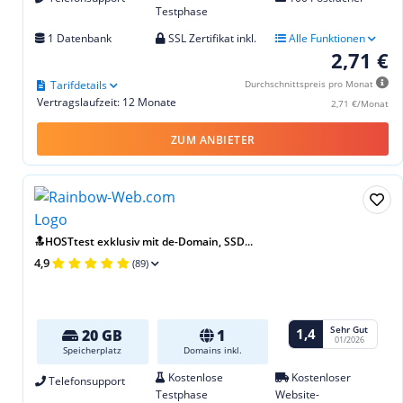
Testphase
1 Datenbank
SSL Zertifikat inkl.
Alle Funktionen
2,71 €
Tarifdetails
Durchschnittspreis pro Monat
Vertragslaufzeit: 12 Monate
2,71 €/Monat
ZUM ANBIETER
🔝HOSTtest exklusiv mit de-Domain, SSD...
4,9
(89)
Sehr Gut
1,4
20 GB
1
01/2026
Speicherplatz
Domains inkl.
Kostenlose
Kostenloser
Telefonsupport
Testphase
Website-