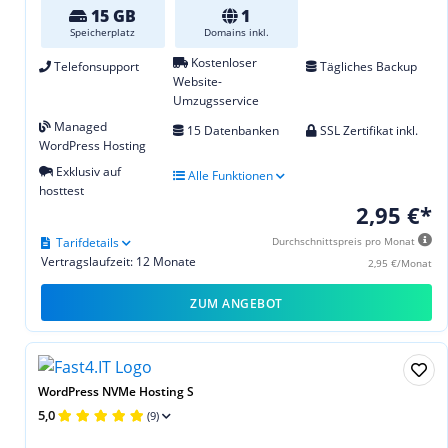
15 GB
1
Speicherplatz
Domains inkl.
Kostenloser
Telefonsupport
Tägliches Backup
Website-
Umzugsservice
Managed
15 Datenbanken
SSL Zertifikat inkl.
WordPress Hosting
Exklusiv auf
Alle Funktionen
hosttest
2,95 €*
Tarifdetails
Durchschnittspreis pro Monat
Vertragslaufzeit: 12 Monate
2,95 €/Monat
ZUM ANGEBOT
WordPress NVMe Hosting S
5,0
(9)