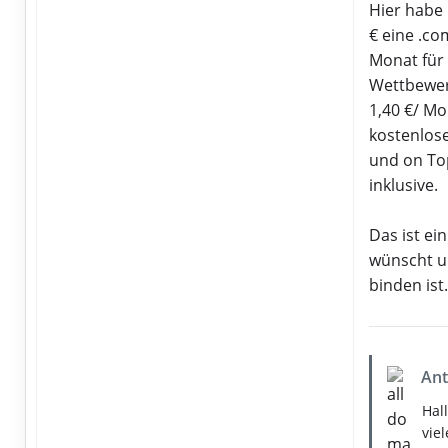
Hier habe 
€ eine .co
Monat für
Wettbewerb
1,40 €/ Mo
kostenlos
und on To
inklusive.
Das ist ei
wünscht u
binden ist
Ant
Hall
vie