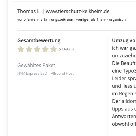
Thomas L. | www.tierschutz-kelkheim.de
vor 5 Jahren
· Erfahrungszeitraum: weniger als 1 Jahr · organisch
Gesamtbewertung
Umzug von
ich war g
Details
umzuziehe
Die Beauft
Gewähltes Paket
eine Typo
NVM Express SSD | Allround Host
Leider sp
und liess
im Regen 
Der alldo
tipps aus 
Antworten
obwohl offi