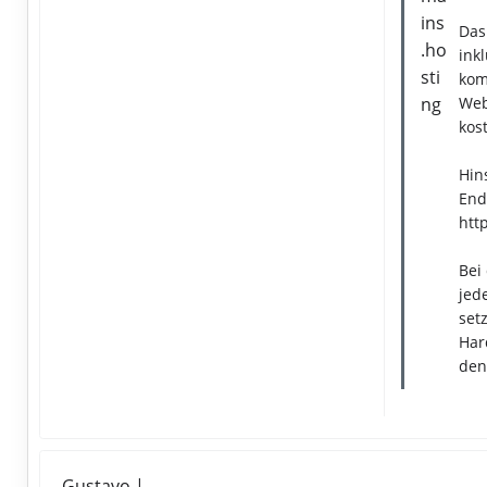
Das
ink
kom
Web
kos
Hin
End
http
Bei
jed
set
Har
den
Gustavo |