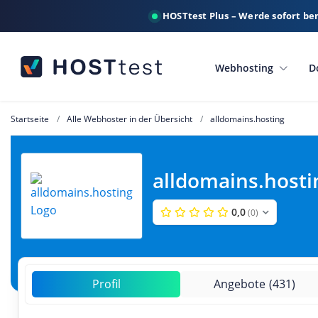
HOSTtest Plus – Werde sofort be
Webhosting
D
Startseite
Alle Webhoster in der Übersicht
alldomains.hosting
alldomains.hosti
0,0
(0)
Profil
Angebote
(431)