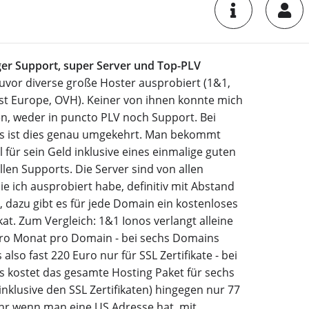
iger Support, super Server und Top-PLV
zuvor diverse große Hoster ausprobiert (1&1,
st Europe, OVH). Keiner von ihnen konnte mich
n, weder in puncto PLV noch Support. Bei
s ist dies genau umgekehrt. Man bekommt
l für sein Geld inklusive eines einmalige guten
len Supports. Die Server sind von allen
ie ich ausprobiert habe, definitiv mit Abstand
, dazu gibt es für jede Domain ein kostenloses
ikat. Zum Vergleich: 1&1 Ionos verlangt alleine
pro Monat pro Domain - bei sechs Domains
 also fast 220 Euro nur für SSL Zertifikate - bei
s kostet das gesamte Hosting Paket für sechs
nklusive den SSL Zertifikaten) hingegen nur 77
ahr wenn man eine US Adresse hat, mit