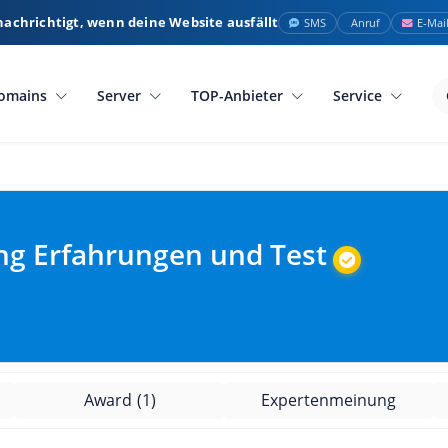
nachrichtigt, wenn deine Website ausfällt
SMS
Anruf
E-Mai
omains
Server
TOP-Anbieter
Service
ng Erfahrungen und Test
Award
(1)
Expertenmeinung