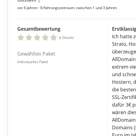
vor 6 Jahren
· Erfahrungszeitraum: zwischen 1 und 3 Jahren
Gesamtbewertung
Erstklass
Ich hatte 
Details
Strato, Ho
überzeuge
Gewähltes Paket
AllDomain
Individuelles Paket
extrem vie
und schnel
Hostern, d
die besten
SSL-Zertif
dafür 3€ 
wären dies
AllDomain
Domains (i
Euro im J