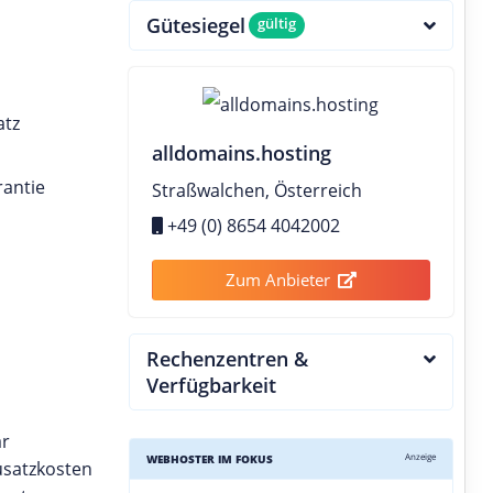
Gütesiegel
gültig
atz
alldomains.hosting
rantie
Straßwalchen, Österreich
+49 (0) 8654 4042002
Zum Anbieter
Rechenzentren &
Verfügbarkeit
ar
Anzeige
WEBHOSTER IM FOKUS
usatzkosten