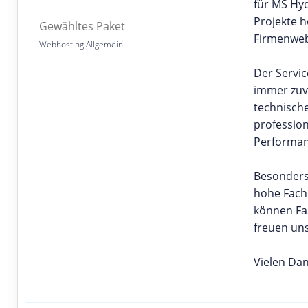
für MS Hyd
Projekte h
Gewähltes Paket
Firmenweb
Webhosting Allgemein
Der Servic
immer zuve
technische
profession
Performan
Besonders 
hohe Fach
können Fa
freuen un
Vielen Dan