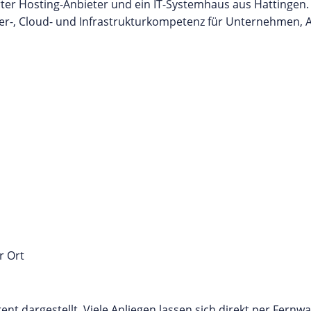
rter Hosting-Anbieter und ein IT-Systemhaus aus Hattingen.
ver-, Cloud- und Infrastrukturkompetenz für Unternehmen, 
r Ort
nt dargestellt. Viele Anliegen lassen sich direkt per Fernw