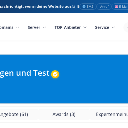
nachrichtigt, wenn deine Website ausfällt
SMS
Anruf
E-Mai
omains
Server
TOP-Anbieter
Service
ngen und Test
Angebote
(61)
Awards
(3)
Expertenmein