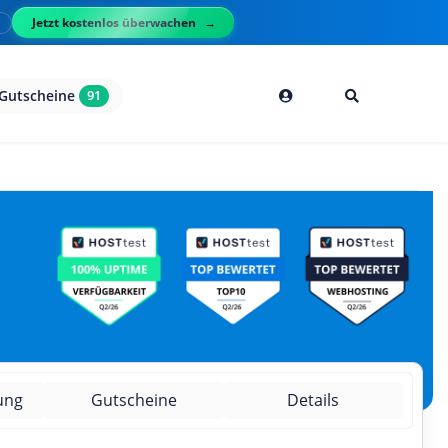
Jetzt kostenlos überwachen
l
Gutscheine
91
ung
Gutscheine
Details