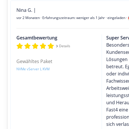
Nina G. |
vor 2 Monaten
· Erfahrungszeitraum: weniger als 1 Jahr · eingeladen ·
Gesamtbewertung
Super Ser
Besonders
Details
Kundenser
Lösungen 
Gewähltes Paket
betreut. E
NVMe vServer L KVM
oder indiv
Fachwissen
Arbeitswei
leistungss
und Heraus
Fast4 eine
profession
sich verla