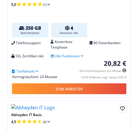
5,0
(1)
350 GB
4
Speicherplatz
Domains inkl.
Kostenlose
Telefonsupport
80 Datenbanken
Testphase
SSL Zertifikat inkl.
Alle Funktionen
20,82 €
Tarifdetails
Durchschnittspreis pro Monat
Vertragslaufzeit: 24 Monate
19,99 €/Monat zzgl. Setup 9,99 €
ZUM ANBIETER
Abheyden IT Basic
4,5
(9)