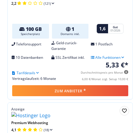
2,2
(121)
Gut
1,6
100 GB
1
01/2026
Speicherplatz
Domains inkl.
Geld-zurück-
Telefonsupport
1 Postfach
Garantie
10 Datenbanken
SSL Zertifikat inkl.
Alle Funktionen
5,33 €*
Tarifdetails
Durchschnittspreis pro Monat
Vertragslaufzeit: 6 Monate
6,00 €/Monat zzgl. Setup 10,00 €
*
ZUM ANBIETER
Anzeige
Premium Webhosting
4,1
(18)