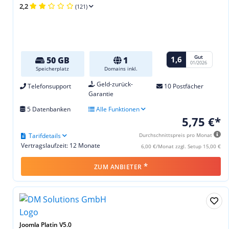
2,2
(121)
Gut
1,6
50 GB
1
01/2026
Speicherplatz
Domains inkl.
Geld-zurück-
Telefonsupport
10 Postfächer
Garantie
5 Datenbanken
Alle Funktionen
5,75 €*
Tarifdetails
Durchschnittspreis pro Monat
Vertragslaufzeit: 12 Monate
6,00 €/Monat zzgl. Setup 15,00 €
*
ZUM ANBIETER
Joomla Platin V5.0