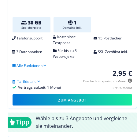
30 GB
1
Speicherplatz
Domains inkl.
Kostenlose
Telefonsupport
15 Postfächer
Testphase
Für bis zu 3
3 Datenbanken
SSL Zertifikat inkl.
Webprojekte
Alle Funktionen
2,95 €
Tarifdetails
Durchschnittspreis pro Monat
Vertragslaufzeit: 1 Monat
2,95 €/Monat
ZUM ANGEBOT
Wähle bis zu 3 Angebote und vergleiche
Tipp
sie miteinander.