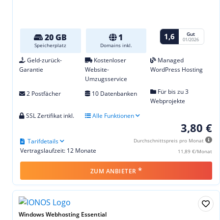
Gut
1,6
20 GB
1
01/2026
Speicherplatz
Domains inkl.
Geld-zurück-
Kostenloser
Managed
Garantie
Website-
WordPress Hosting
Umzugsservice
Für bis zu 3
2 Postfächer
10 Datenbanken
Webprojekte
SSL Zertifikat inkl.
Alle Funktionen
3,80 €
Tarifdetails
Durchschnittspreis pro Monat
Vertragslaufzeit: 12 Monate
11,89 €/Monat
*
ZUM ANBIETER
Windows Webhosting Essential