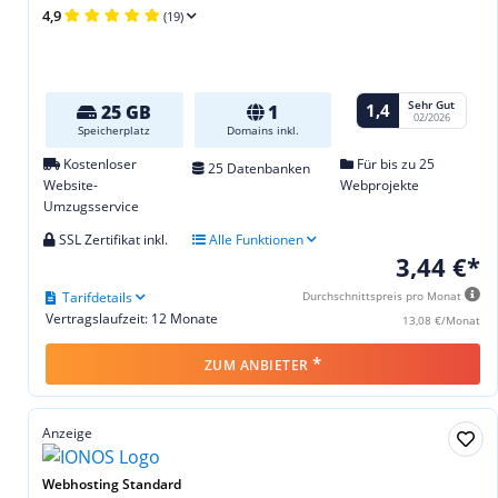
4,9
(19)
Sehr Gut
1,4
25 GB
1
02/2026
Speicherplatz
Domains inkl.
Kostenloser
Für bis zu 25
25 Datenbanken
Website-
Webprojekte
Umzugsservice
SSL Zertifikat inkl.
Alle Funktionen
3,44 €*
Tarifdetails
Durchschnittspreis pro Monat
Vertragslaufzeit: 12 Monate
13,08 €/Monat
*
ZUM ANBIETER
Anzeige
Webhosting Standard