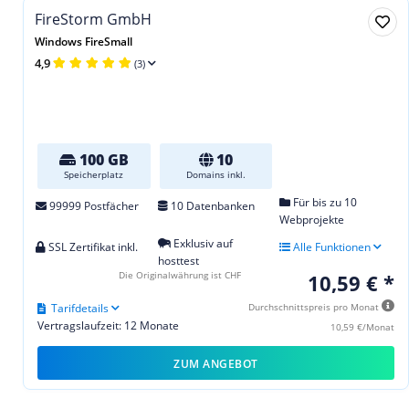
FireStorm GmbH
Windows FireSmall
4,9
(3)
100 GB
10
Speicherplatz
Domains inkl.
Für bis zu 10
99999 Postfächer
10 Datenbanken
Webprojekte
Exklusiv auf
SSL Zertifikat inkl.
Alle Funktionen
hosttest
Die Originalwährung ist CHF
10,59 € *
Tarifdetails
Durchschnittspreis pro Monat
Vertragslaufzeit: 12 Monate
10,59 €/Monat
ZUM ANGEBOT