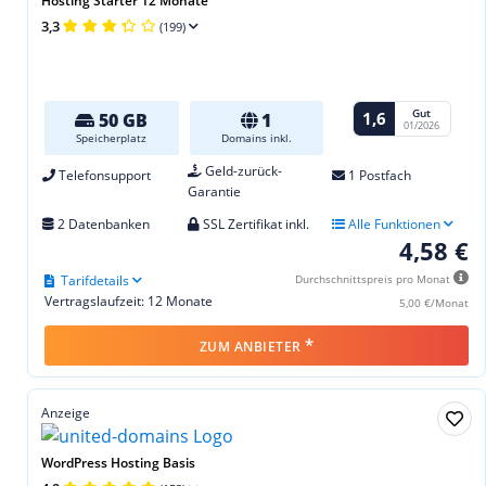
Hosting Starter 12 Monate
3,3
(199)
Gut
1,6
50 GB
1
01/2026
Speicherplatz
Domains inkl.
Geld-zurück-
Telefonsupport
1 Postfach
Garantie
2 Datenbanken
SSL Zertifikat inkl.
Alle Funktionen
4,58 €
Tarifdetails
Durchschnittspreis pro Monat
Vertragslaufzeit: 12 Monate
5,00 €/Monat
*
ZUM ANBIETER
Anzeige
WordPress Hosting Basis