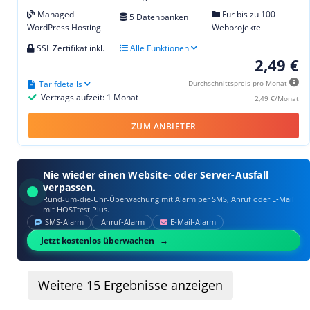
Managed
Für bis zu 100
5 Datenbanken
WordPress Hosting
Webprojekte
SSL Zertifikat inkl.
Alle Funktionen
2,49 €
Tarifdetails
Durchschnittspreis pro Monat
Vertragslaufzeit: 1 Monat
2,49 €/Monat
ZUM ANBIETER
Nie wieder einen Website- oder Server-Ausfall
verpassen.
Rund-um-die-Uhr-Überwachung mit Alarm per SMS, Anruf oder E‑Mail
mit HOSTtest Plus.
SMS‑Alarm
Anruf‑Alarm
E‑Mail‑Alarm
Jetzt kostenlos überwachen
Weitere
15
Ergebnisse anzeigen