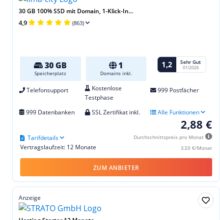
30 GB 100% SSD mit Domain, 1-Klick-In...
4,9
(863)
Sehr Gut
1,2
30 GB
1
01/2026
Speicherplatz
Domains inkl.
Kostenlose
Telefonsupport
999 Postfächer
Testphase
999 Datenbanken
SSL Zertifikat inkl.
Alle Funktionen
2,88 €
Tarifdetails
Durchschnittspreis pro Monat
Vertragslaufzeit: 12 Monate
3,50 €/Monat
ZUM ANBIETER
Anzeige