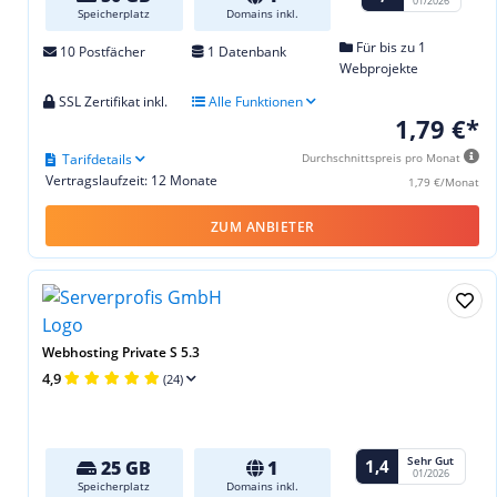
01/2026
Speicherplatz
Domains inkl.
Für bis zu 1
10 Postfächer
1 Datenbank
Webprojekte
SSL Zertifikat inkl.
Alle Funktionen
1,79 €*
Tarifdetails
Durchschnittspreis pro Monat
Vertragslaufzeit: 12 Monate
1,79 €/Monat
ZUM ANBIETER
Webhosting Private S 5.3
4,9
(24)
Sehr Gut
1,4
25 GB
1
01/2026
Speicherplatz
Domains inkl.