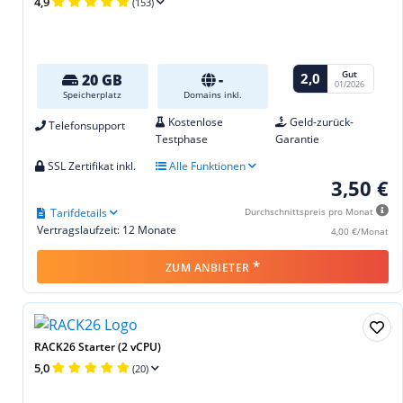
4,9
(153)
Gut
2,0
20 GB
-
01/2026
Speicherplatz
Domains inkl.
Kostenlose
Geld-zurück-
Telefonsupport
Testphase
Garantie
SSL Zertifikat inkl.
Alle Funktionen
3,50 €
Tarifdetails
Durchschnittspreis pro Monat
Vertragslaufzeit: 12 Monate
4,00 €/Monat
*
ZUM ANBIETER
RACK26 Starter (2 vCPU)
5,0
(20)