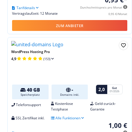
Tarifdetails
Durchschnittspreis pro Monat
Vertragslaufzeit: 12 Monate
0,95 €/Monat
ZUM ANBIETER
WordPress Hosting Pro
4,9
(153)
Gut
2,0
40 GB
-
01/2026
Speicherplatz
Domains inkl.
Kostenlose
Geld-zurück-
Telefonsupport
Testphase
Garantie
SSL Zertifikat inkl.
Alle Funktionen
1,00 €