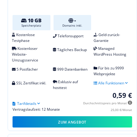
10 GB
-
Speicherplatz
Domains inkl.
Kostenlose
Geld-zurück-
Telefonsupport
Testphase
Garantie
Kostenloser
Managed
Tägliches Backup
Website-
WordPress Hosting
Umzugsservice
Für bis zu 9999
5 Postfächer
999 Datenbanken
Webprojekte
Exklusiv auf
SSL Zertifikat inkl.
Alle Funktionen
hosttest
0,59 €
Tarifdetails
Durchschnittspreis pro Monat
Vertragslaufzeit: 12 Monate
25,00 €/Monat
ZUM ANGEBOT