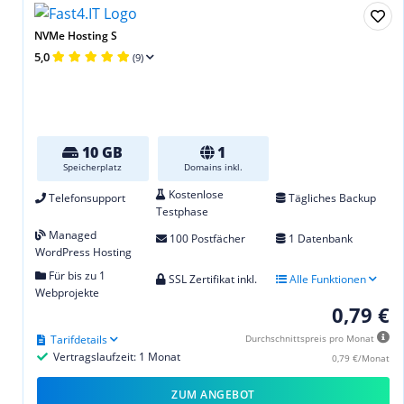
NVMe Hosting S
5,0
(9)
10 GB
1
Speicherplatz
Domains inkl.
Kostenlose
Telefonsupport
Tägliches Backup
Testphase
Managed
100 Postfächer
1 Datenbank
WordPress Hosting
Für bis zu 1
SSL Zertifikat inkl.
Alle Funktionen
Webprojekte
0,79 €
Tarifdetails
Durchschnittspreis pro Monat
Vertragslaufzeit: 1 Monat
0,79 €/Monat
ZUM ANGEBOT