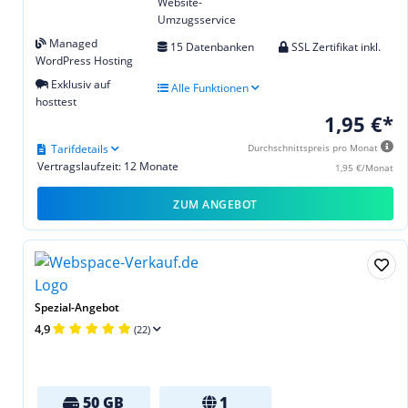
Website-
Umzugsservice
Managed
15 Datenbanken
SSL Zertifikat inkl.
WordPress Hosting
Exklusiv auf
Alle Funktionen
hosttest
1,95 €*
Tarifdetails
Durchschnittspreis pro Monat
Vertragslaufzeit: 12 Monate
1,95 €/Monat
ZUM ANGEBOT
Spezial-Angebot
4,9
(22)
50 GB
1