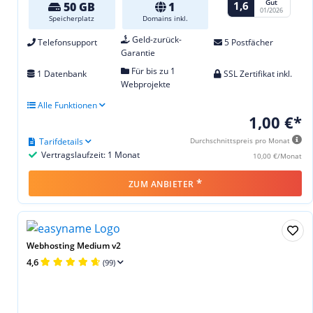
Gut
1,6
50 GB
1
01/2026
Speicherplatz
Domains inkl.
Geld-zurück-
Telefonsupport
5 Postfächer
Garantie
Für bis zu 1
1 Datenbank
SSL Zertifikat inkl.
Webprojekte
Alle Funktionen
1,00 €*
Tarifdetails
Durchschnittspreis pro Monat
Vertragslaufzeit: 1 Monat
10,00 €/Monat
*
ZUM ANBIETER
Webhosting Medium v2
4,6
(99)