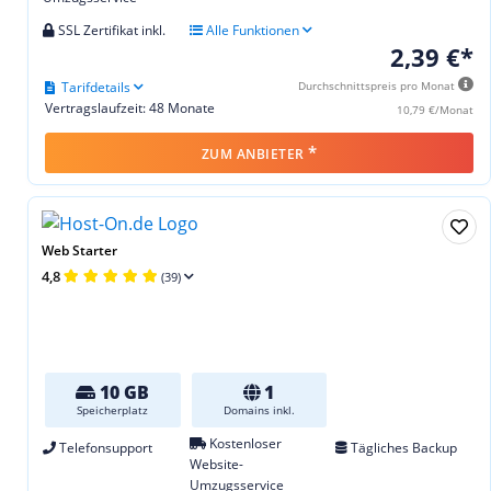
SSL Zertifikat inkl.
Alle Funktionen
2,39 €*
Tarifdetails
Durchschnittspreis pro Monat
Vertragslaufzeit: 48 Monate
10,79 €/Monat
*
ZUM ANBIETER
Web Starter
4,8
(39)
10 GB
1
Speicherplatz
Domains inkl.
Kostenloser
Telefonsupport
Tägliches Backup
Website-
Umzugsservice