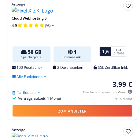
Anzeige
Cloud Webhosting S
4,9
(96)
Gut
1,6
50 GB
1
01/2026
Speicherplatz
Domains inkl.
100 Postfächer
2 Datenbanken
SSL Zertifikat inkl.
Alle Funktionen
3,99 €
Tarifdetails
Durchschnittspreis pro Monat
Vertragslaufzeit: 1 Monat
3,99 €/Monat
ZUM ANBIETER
Anzeige