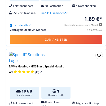
Telefonsupport
20 Postfächer
5 Datenbanken
SSL Zertifikat inkl.
Alle Funktionen
1,89 €*
Tarifdetails
Durchschnittspreis pro Monat
Vertragslaufzeit: 24 Monate
1,89 €/Monat
ZUM ANBIETER
NVMe Hosting - HOSTtest Spezial Hosti...
4,9
(48)
10 GB
1
Speicherplatz
Domains inkl.
Kostenloser
Telefonsupport
Tägliches Backup