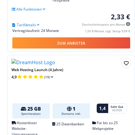
Testphase
Alle Funktionen
2,33 €
Tarifdetails
Durchschnittspreis pro Monat
Vertragslaufzeit: 24 Monate
1,50 €/Monat zzgl. Setup 9,99 €
ZUM ANBIETER
Web Hosting Launch (4 Jahre)
4,9
(19)
Sehr Gut
1,4
25 GB
1
02/2026
Speicherplatz
Domains inkl.
Kostenloser
Für bis zu 25
25 Datenbanken
Website-
Webprojekte
Umzugsservice