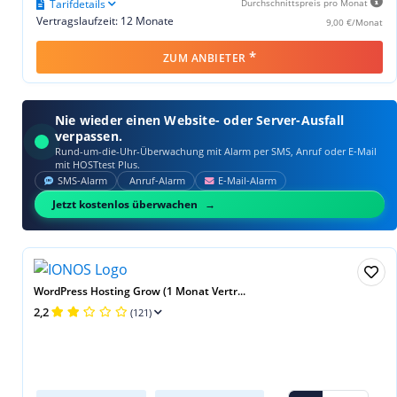
Tarifdetails
Durchschnittspreis pro Monat
Vertragslaufzeit: 12 Monate
9,00 €/Monat
*
ZUM ANBIETER
Nie wieder einen Website- oder Server-Ausfall
verpassen.
Rund-um-die-Uhr-Überwachung mit Alarm per SMS, Anruf oder E‑Mail
mit HOSTtest Plus.
SMS‑Alarm
Anruf‑Alarm
E‑Mail‑Alarm
Jetzt kostenlos überwachen
WordPress Hosting Grow (1 Monat Vertr...
2,2
(121)