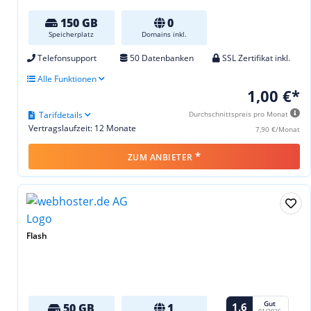
150 GB
0
Speicherplatz
Domains inkl.
Telefonsupport
50 Datenbanken
SSL Zertifikat inkl.
Alle Funktionen
1,00 €*
Tarifdetails
Durchschnittspreis pro Monat
Vertragslaufzeit: 12 Monate
7,90 €/Monat
*
ZUM ANBIETER
Flash
Gut
1,6
50 GB
1