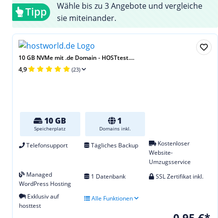
Wähle bis zu 3 Angebote und vergleiche
Tipp
sie miteinander.
10 GB NVMe mit .de Domain - HOSTtest....
4,9
(23)
10 GB
1
Speicherplatz
Domains inkl.
Kostenloser
Telefonsupport
Tägliches Backup
Website-
Umzugsservice
Managed
1 Datenbank
SSL Zertifikat inkl.
WordPress Hosting
Exklusiv auf
Alle Funktionen
hosttest
0,95 €*