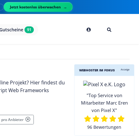
Jetzt kostenlos überwachen
l
Gutscheine
91
Anzeige
WEBHOSTER IM FOKUS
ine Projekt? Hier findest du
Script Web Frameworks
"Top Service von
Mitarbeiter Marc Eren
von Pixel X"
t pro Anbieter
96 Bewertungen