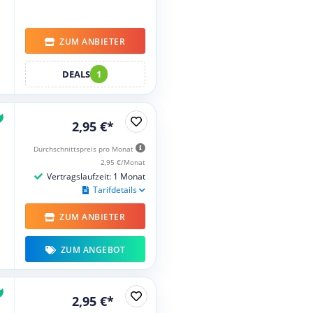
ZUM ANBIETER
DEALS
1
2,95 €*
Durchschnittspreis pro Monat
2,95 €/Monat
Vertragslaufzeit: 1 Monat
Tarifdetails
ZUM ANBIETER
ZUM ANGEBOT
2,95 €*