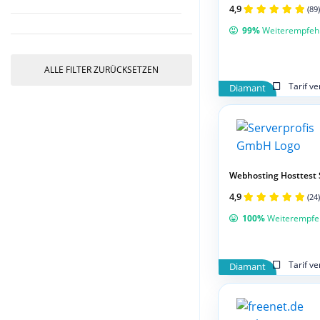
4,9
(89)
99%
Weiterempfeh
ALLE FILTER ZURÜCKSETZEN
Tarif v
Diamant
Webhosting Hosttest 
4,9
(24)
100%
Weiterempfe
Tarif v
Diamant