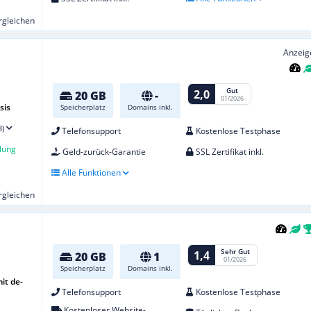
ergleichen
Anzeig
Gut
2,0
20 GB
-
01/2026
sis
Speicherplatz
Domains inkl.
8)
Telefonsupport
Kostenlose Testphase
lung
Geld-zurück-Garantie
SSL Zertifikat inkl.
Alle Funktionen
ergleichen
Sehr Gut
1,4
20 GB
1
01/2026
Speicherplatz
Domains inkl.
it de-
Telefonsupport
Kostenlose Testphase
Kostenloser Website-