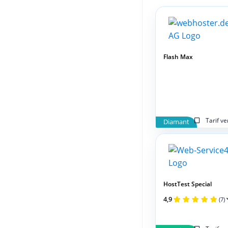
Flash Max
Tarif v
Diamant
HostTest Special
4,9
(7)