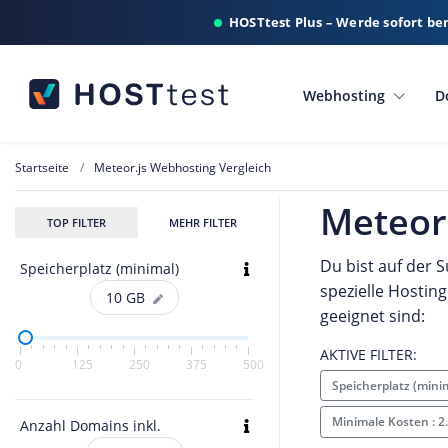
HOSTtest Plus – Werde sofort be
Webhosting
D
Startseite
Meteor.js Webhosting Vergleich
Meteor
TOP FILTER
MEHR FILTER
Du bist auf der 
Speicherplatz (minimal)
spezielle Hostin
10
GB
geeignet sind:
AKTIVE FILTER:
0
125
250
375
500
Speicherplatz (mini
Minimale Kosten : 2
Anzahl Domains inkl.