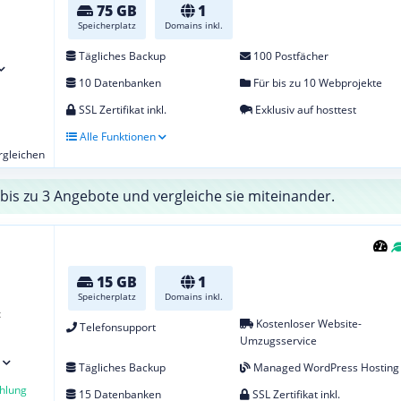
75 GB
1
Speicherplatz
Domains inkl.
Tägliches Backup
100 Postfächer
10 Datenbanken
Für bis zu 10 Webprojekte
SSL Zertifikat inkl.
Exklusiv auf hosttest
Alle Funktionen
ergleichen
bis zu 3 Angebote und vergleiche sie miteinander.
15 GB
1
Speicherplatz
Domains inkl.
t
Kostenloser Website-
Telefonsupport
Umzugsservice
Tägliches Backup
Managed WordPress Hosting
hlung
15 Datenbanken
SSL Zertifikat inkl.