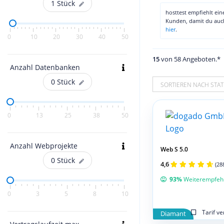
1
Stück
hosttest empfiehlt ei
Kunden, damit du au
hier
.
0
10
20
30
40
50
15
von 58 Angeboten.*
Anzahl Datenbanken
0
Stück
SORTIEREN NACH STAT
0
13
25
38
50
Anzahl Webprojekte
Web S 5.0
0
Stück
4,6
(28
93%
Weiterempfeh
0
3
5
8
10
Tarif v
Diamant