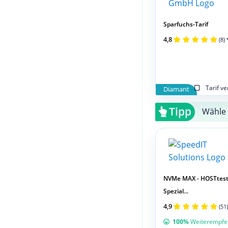
Sparfuchs-Tarif
4,8
(8)
Tarif v
Diamant
Tipp
Wähle 
NVMe MAX - HOSTtes
Spezial...
4,9
(51)
100%
Weiterempfe