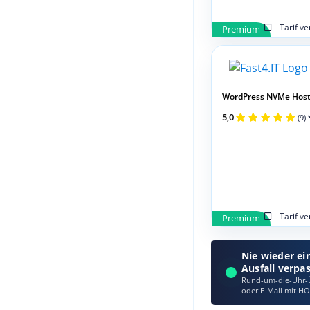
Tarif v
Premium
WordPress NVMe Host
5,0
(9)
Tarif v
Premium
Nie wieder ei
Ausfall verpa
Rund-um-die-Uhr-Ü
oder E‑Mail mit HO