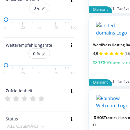
0
€
Tarif v
Diamant
0
25
50
75
100
Weiterempfehlungsrate
WordPress Hosting Ba
0
%
4,9
(15
97%
Weiterempfeh
0
25
50
75
100
Tarif v
Diamant
Zufriedenheit
🔝HOSTtest exklusiv m
Status
D...
ALLE AUSGEWÄHLT