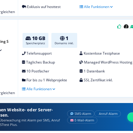
Exklusiv auf hosttest
Alle Funktionen
ergleichen
10 GB
1
ing S
Speicherplatz
Domains inkl.
Telefonsupport
Kostenlose Testphase
Tägliches Backup
Managed WordPress Hosting
10 Postfächer
1 Datenbank
Für bis zu 1 Webprojekte
SSL Zertifikat inkl.
Alle Funktionen
ergleichen
nen Website- oder Server-
SMS‑Alarm
Anruf‑Alarm
ssen.
berwachung mit Alarm per SMS, Anruf
E‑Mail‑Alarm
STtest Plus.