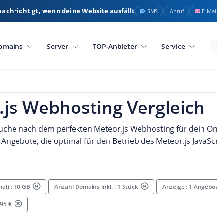
nachrichtigt, wenn deine Website ausfällt
SMS
Anruf
E-Mai
omains
Server
TOP-Anbieter
Service
.js Webhosting Vergleich
Suche nach dem perfekten Meteor.js Webhosting für dein Onl
g Angebote, die optimal für den Betrieb des Meteor.js Java
mal) : 10 GB
Anzahl Domains inkl. : 1 Stück
Anzeige : 1 Angebo
.95 €