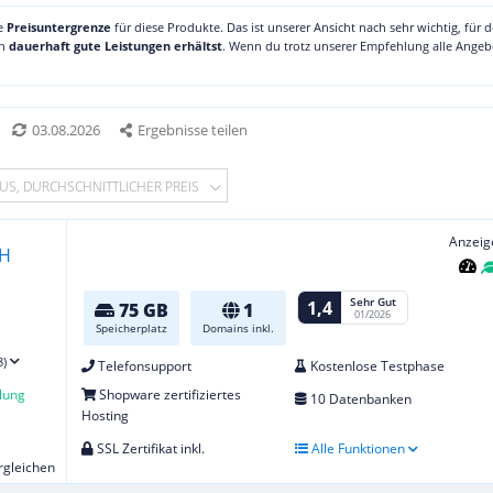
ne
Preisuntergrenze
für diese Produkte. Das ist unserer Ansicht nach sehr wichtig, für 
ch
dauerhaft gute Leistungen erhältst
. Wenn du trotz unserer Empfehlung alle Angebo
03.08.2026
Ergebnisse teilen
US, DURCHSCHNITTLICHER PREIS
Anzeig
Sehr Gut
1,4
75 GB
1
01/2026
Speicherplatz
Domains inkl.
8)
Telefonsupport
Kostenlose Testphase
lung
Shopware zertifiziertes
10 Datenbanken
Hosting
SSL Zertifikat inkl.
Alle Funktionen
ergleichen