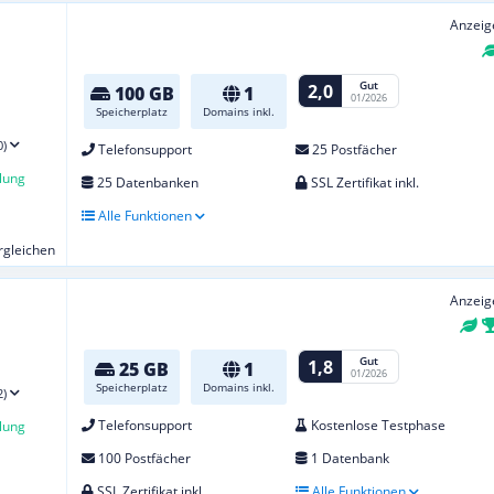
Anzeig
Gut
2,0
100 GB
1
01/2026
Speicherplatz
Domains inkl.
0)
Telefonsupport
25 Postfächer
lung
25 Datenbanken
SSL Zertifikat inkl.
Alle Funktionen
ergleichen
Anzeig
E
Gut
1,8
25 GB
1
01/2026
Speicherplatz
Domains inkl.
2)
Telefonsupport
Kostenlose Testphase
lung
100 Postfächer
1 Datenbank
SSL Zertifikat inkl.
Alle Funktionen