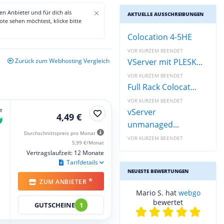
×
den Anbieter und für dich als
AKTUELLE AUSSCHREIBUNGEN
te sehen möchtest, klicke bitte
Colocation 4-5HE
VOR KURZEM BEENDET
Zurück zum Webhosting Vergleich
VServer mit PLESK...
VOR KURZEM BEENDET
Full Rack Colocat...
VOR KURZEM BEENDET
e
vServer
4,49 €
unmanaged...
Durchschnittspreis pro Monat
VOR KURZEM BEENDET
5,99 €/Monat
Vertragslaufzeit: 12 Monate
Tarifdetails
NEUESTE BEWERTUNGEN
*
ZUM ANBIETER
Mario S. hat
webgo
bewertet
GUTSCHEINE
1