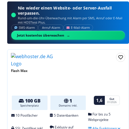
Nie wieder einen Website- oder Server-Ausfall
verpassen.
Rund-um-die-Uhr-Überwachung mit Alarm per SMS, Anruf oder E‑Mail
mit HOSTtest Plus.
SMS‑Alarm
Anruf‑Alarm
E‑Mail‑Alarm
Jetzt kostenlos überwachen
Flash Max
Gut
1,6
100 GB
1
01/2026
Speicherplatz
Domains inkl.
Für bis zu 5
10 Postfächer
5 Datenbanken
Webprojekte
Exklusiv auf
SSL Zertifikat inkl.
Alle Funktionen