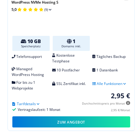
WordPress NVMe Hosting S
5,0
(9)
10 GB
1
Speicherplatz
Domains inkl.
Kostenlose
Telefonsupport
Tägliches Backup
Testphase
Managed
10 Postfächer
1 Datenbank
WordPress Hosting
Für bis zu 1
SSL Zertifikat inkl.
Alle Funktionen
Webprojekte
2,95 €
Tarifdetails
Durchschnittspreis pro Monat
Vertragslaufzeit: 1 Monat
2,95 €/Monat
ZUM ANGEBOT