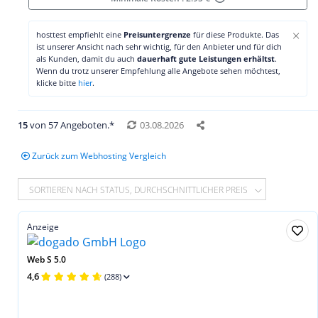
×
hosttest empfiehlt eine
Preisuntergrenze
für diese Produkte. Das
ist unserer Ansicht nach sehr wichtig, für den Anbieter und für dich
als Kunden, damit du auch
dauerhaft gute Leistungen erhältst
.
Wenn du trotz unserer Empfehlung alle Angebote sehen möchtest,
klicke bitte
hier
.
15
von 57 Angeboten.*
03.08.2026
Zurück zum Webhosting Vergleich
SORTIEREN NACH STATUS, DURCHSCHNITTLICHER PREIS
Anzeige
Web S 5.0
4,6
(288)