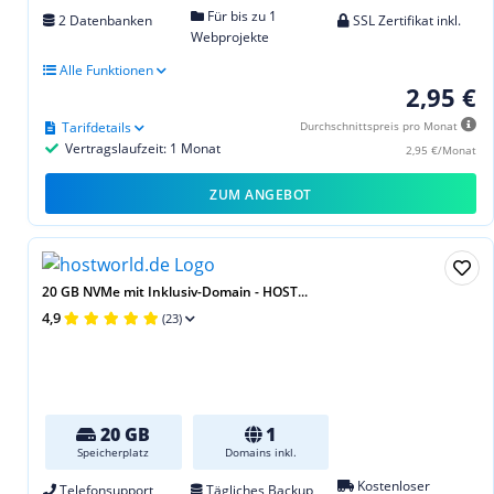
Für bis zu 1
2 Datenbanken
SSL Zertifikat inkl.
Webprojekte
Alle Funktionen
2,95 €
Tarifdetails
Durchschnittspreis pro Monat
Vertragslaufzeit: 1 Monat
2,95 €/Monat
ZUM ANGEBOT
20 GB NVMe mit Inklusiv-Domain - HOST...
4,9
(23)
20 GB
1
Speicherplatz
Domains inkl.
Kostenloser
Telefonsupport
Tägliches Backup