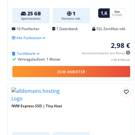
Gut
1,6
25 GB
1
01/2026
Speicherplatz
Domains inkl.
10 Postfächer
1 Datenbank
SSL Zertifikat inkl.
Alle Funktionen
2,98 €
Tarifdetails
Durchschnittspreis pro Monat
Vertragslaufzeit: 1 Monat
2,98 €/Monat
ZUM ANBIETER
NVM Express SSD | Tiny Host