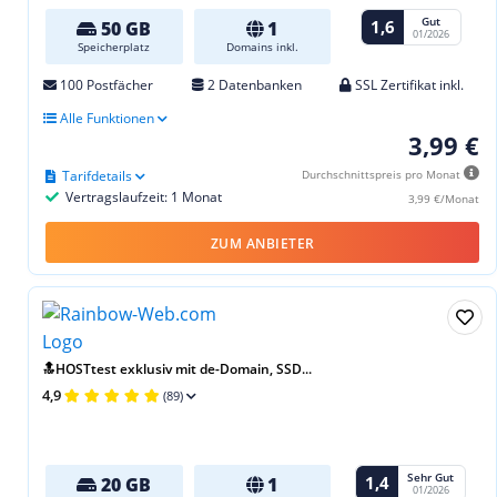
Gut
1,6
50 GB
1
01/2026
Speicherplatz
Domains inkl.
100 Postfächer
2 Datenbanken
SSL Zertifikat inkl.
Alle Funktionen
3,99 €
Tarifdetails
Durchschnittspreis pro Monat
Vertragslaufzeit: 1 Monat
3,99 €/Monat
ZUM ANBIETER
🔝HOSTtest exklusiv mit de-Domain, SSD...
4,9
(89)
Sehr Gut
1,4
20 GB
1
01/2026