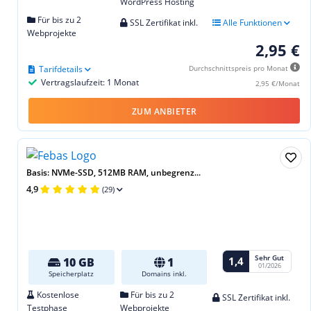
WordPress Hosting
Für bis zu 2
SSL Zertifikat inkl.
Alle Funktionen
Webprojekte
2,95 €
Tarifdetails
Durchschnittspreis pro Monat
Vertragslaufzeit: 1 Monat
2,95 €/Monat
ZUM ANBIETER
Basis: NVMe-SSD, 512MB RAM, unbegrenz...
4,9
(29)
Sehr Gut
1,4
10 GB
1
01/2026
Speicherplatz
Domains inkl.
Kostenlose
Für bis zu 2
SSL Zertifikat inkl.
Testphase
Webprojekte