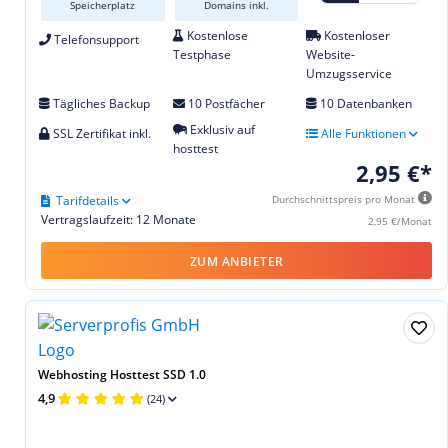
Speicherplatz
Domains inkl.
Kostenlose
Kostenloser
Telefonsupport
Testphase
Website-
Umzugsservice
Tägliches Backup
10 Postfächer
10 Datenbanken
Exklusiv auf
SSL Zertifikat inkl.
Alle Funktionen
hosttest
2,95 €*
Tarifdetails
Durchschnittspreis pro Monat
Vertragslaufzeit: 12 Monate
2,95 €/Monat
ZUM ANBIETER
Webhosting Hosttest SSD 1.0
4,9
(24)