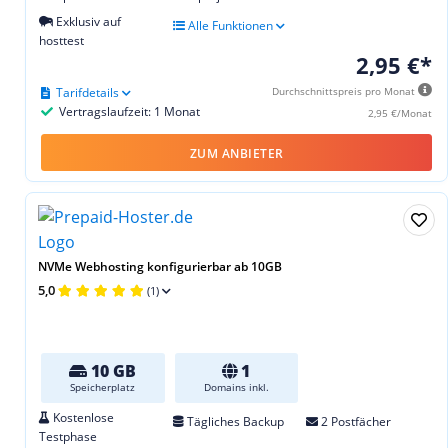
Exklusiv auf
Alle Funktionen
hosttest
2,95 €*
Tarifdetails
Durchschnittspreis pro Monat
Vertragslaufzeit: 1 Monat
2,95 €/Monat
ZUM ANBIETER
NVMe Webhosting konfigurierbar ab 10GB
5,0
(1)
10 GB
1
Speicherplatz
Domains inkl.
Kostenlose
Tägliches Backup
2 Postfächer
Testphase