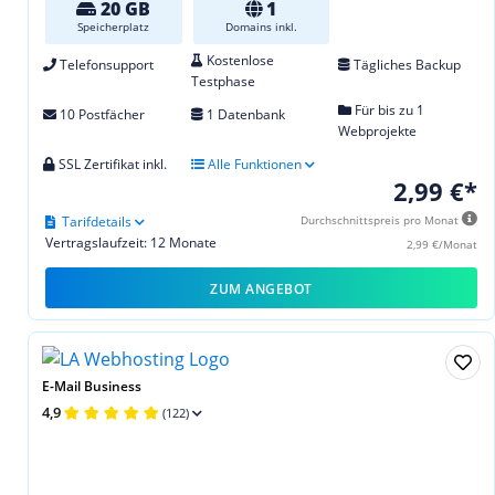
20 GB
1
Speicherplatz
Domains inkl.
Kostenlose
Telefonsupport
Tägliches Backup
Testphase
Für bis zu 1
10 Postfächer
1 Datenbank
Webprojekte
SSL Zertifikat inkl.
Alle Funktionen
2,99 €*
Tarifdetails
Durchschnittspreis pro Monat
Vertragslaufzeit: 12 Monate
2,99 €/Monat
ZUM ANGEBOT
E-Mail Business
4,9
(122)