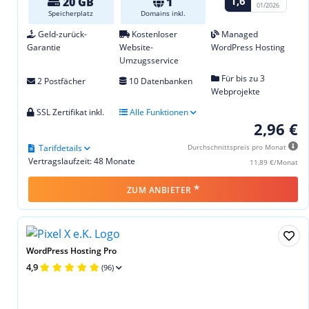
1,6
20 GB
1
01/2026
Speicherplatz
Domains inkl.
Geld-zurück-
Kostenloser
Managed
Garantie
Website-
WordPress Hosting
Umzugsservice
Für bis zu 3
2 Postfächer
10 Datenbanken
Webprojekte
SSL Zertifikat inkl.
Alle Funktionen
2,96 €
Tarifdetails
Durchschnittspreis pro Monat
Vertragslaufzeit: 48 Monate
11,89 €/Monat
*
ZUM ANBIETER
WordPress Hosting Pro
4,9
(96)