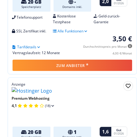
2,0
20 GB
-
01/2026
Speicherplatz
Domains inkl.
Kostenlose
Geld-zurück-
Telefonsupport
Testphase
Garantie
SSL Zertifikat inkl.
Alle Funktionen
3,50 €
Tarifdetails
Durchschnittspreis pro Monat
Vertragslaufzeit: 12 Monate
4,00 €/Monat
*
ZUM ANBIETER
Anzeige
Premium Webhosting
4,1
(18)
Gut
1,6
20 GB
1
01/2026