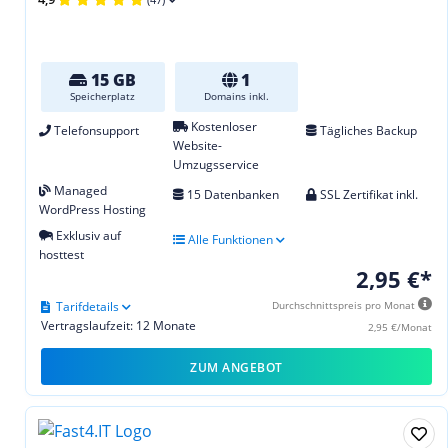
15 GB
1
Speicherplatz
Domains inkl.
Kostenloser
Telefonsupport
Tägliches Backup
Website-
Umzugsservice
Managed
15 Datenbanken
SSL Zertifikat inkl.
WordPress Hosting
Exklusiv auf
Alle Funktionen
hosttest
2,95 €*
Tarifdetails
Durchschnittspreis pro Monat
Vertragslaufzeit: 12 Monate
2,95 €/Monat
ZUM ANGEBOT