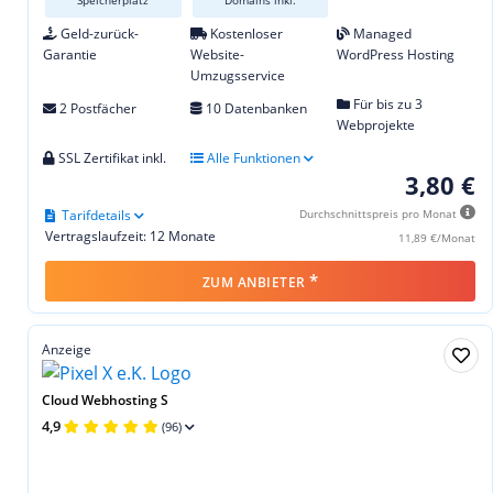
Speicherplatz
Domains inkl.
Geld-zurück-
Kostenloser
Managed
Garantie
Website-
WordPress Hosting
Umzugsservice
Für bis zu 3
2 Postfächer
10 Datenbanken
Webprojekte
SSL Zertifikat inkl.
Alle Funktionen
3,80 €
Tarifdetails
Durchschnittspreis pro Monat
Vertragslaufzeit: 12 Monate
11,89 €/Monat
*
ZUM ANBIETER
Anzeige
Cloud Webhosting S
4,9
(96)