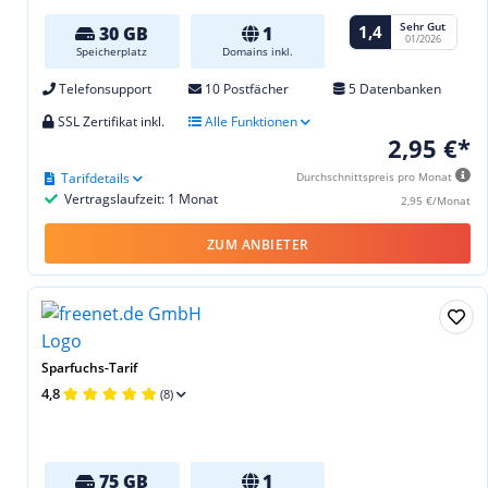
Sehr Gut
1,4
30 GB
1
01/2026
Speicherplatz
Domains inkl.
Telefonsupport
10 Postfächer
5 Datenbanken
SSL Zertifikat inkl.
Alle Funktionen
2,95 €*
Tarifdetails
Durchschnittspreis pro Monat
Vertragslaufzeit: 1 Monat
2,95 €/Monat
ZUM ANBIETER
Sparfuchs-Tarif
4,8
(8)
75 GB
1