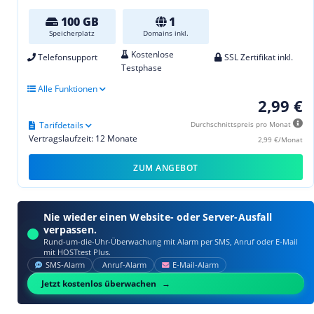
100 GB
1
Speicherplatz
Domains inkl.
Kostenlose
Telefonsupport
SSL Zertifikat inkl.
Testphase
Alle Funktionen
2,99 €
Tarifdetails
Durchschnittspreis pro Monat
Vertragslaufzeit: 12 Monate
2,99 €/Monat
ZUM ANGEBOT
Nie wieder einen Website- oder Server-Ausfall
verpassen.
Rund-um-die-Uhr-Überwachung mit Alarm per SMS, Anruf oder E‑Mail
mit HOSTtest Plus.
SMS‑Alarm
Anruf‑Alarm
E‑Mail‑Alarm
Jetzt kostenlos überwachen