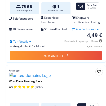
Sehr Gut
1,4
75 GB
1
01/2026
Speicherplatz
Domains inkl.
Kostenlose
Shopware
Telefonsupport
Testphase
zertifiziertes Hosting
10 Datenbanken
SSL Zertifikat inkl.
Alle Funktionen
4,49 €
Tarifdetails
Durchschnittspreis pro Monat
Vertragslaufzeit: 12 Monate
5,99 €/Monat
*
ZUM ANBIETER
Anzeige
WordPress Hosting Basis
4,9
(149)
Gut