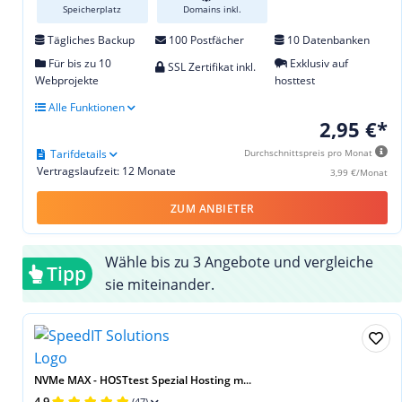
Speicherplatz
Domains inkl.
Tägliches Backup
100 Postfächer
10 Datenbanken
Für bis zu 10
Exklusiv auf
SSL Zertifikat inkl.
Webprojekte
hosttest
Alle Funktionen
2,95 €*
Tarifdetails
Durchschnittspreis pro Monat
Vertragslaufzeit: 12 Monate
3,99 €/Monat
ZUM ANBIETER
Wähle bis zu 3 Angebote und vergleiche
Tipp
sie miteinander.
NVMe MAX - HOSTtest Spezial Hosting m...
4,9
(47)