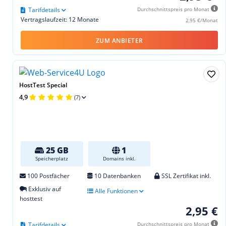
Tarifdetails
Durchschnittspreis pro Monat
Vertragslaufzeit: 12 Monate
2,95 €/Monat
ZUM ANBIETER
HostTest Special
4,9
(7)
25 GB
1
Speicherplatz
Domains inkl.
100 Postfächer
10 Datenbanken
SSL Zertifikat inkl.
Exklusiv auf
Alle Funktionen
hosttest
2,95 €
Tarifdetails
Durchschnittspreis pro Monat