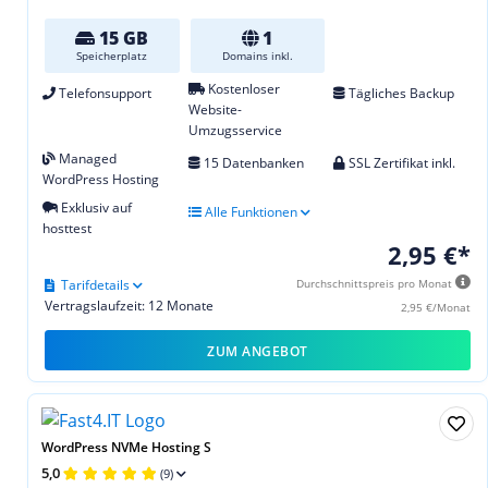
15 GB
1
Speicherplatz
Domains inkl.
Kostenloser
Telefonsupport
Tägliches Backup
Website-
Umzugsservice
Managed
15 Datenbanken
SSL Zertifikat inkl.
WordPress Hosting
Exklusiv auf
Alle Funktionen
hosttest
2,95 €*
Tarifdetails
Durchschnittspreis pro Monat
Vertragslaufzeit: 12 Monate
2,95 €/Monat
ZUM ANGEBOT
WordPress NVMe Hosting S
5,0
(9)