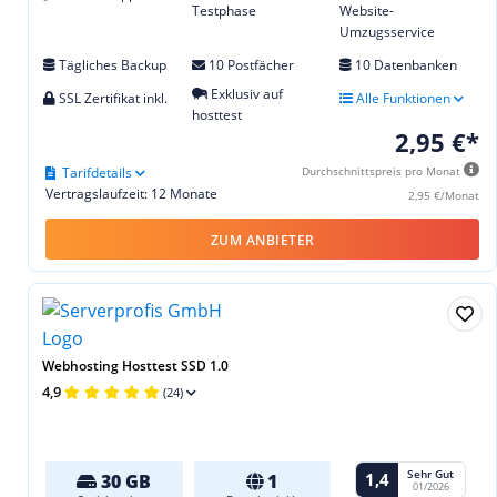
Testphase
Website-
Umzugsservice
Tägliches Backup
10 Postfächer
10 Datenbanken
Exklusiv auf
SSL Zertifikat inkl.
Alle Funktionen
hosttest
2,95 €*
Tarifdetails
Durchschnittspreis pro Monat
Vertragslaufzeit: 12 Monate
2,95 €/Monat
ZUM ANBIETER
Webhosting Hosttest SSD 1.0
4,9
(24)
Sehr Gut
1,4
30 GB
1
01/2026