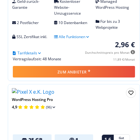
Geld-zurück-
Kostenloser
Managed
Garantie
Website-
WordPress Hosting
Umzugsservice
Für bis zu 3
2 Postfächer
10 Datenbanken
Webprojekte
SSL Zertifikat inkl.
Alle Funktionen
2,96 €
Tarifdetails
Durchschnittspreis pro Monat
Vertragslaufzeit: 48 Monate
11,89 €/Monat
*
ZUM ANBIETER
WordPress Hosting Pro
4,9
(96)
Gut
1,6