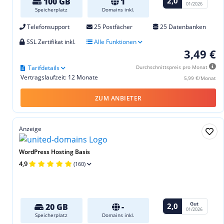
2,0
100 GB
1
01/2026
Speicherplatz
Domains inkl.
Telefonsupport
25 Postfächer
25 Datenbanken
SSL Zertifikat inkl.
Alle Funktionen
3,49 €
Tarifdetails
Durchschnittspreis pro Monat
Vertragslaufzeit: 12 Monate
5,99 €/Monat
ZUM ANBIETER
Anzeige
WordPress Hosting Basis
4,9
(160)
Gut
2,0
20 GB
-
01/2026
Speicherplatz
Domains inkl.