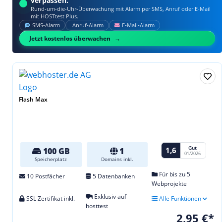
verpassen.
Rund-um-die-Uhr-Überwachung mit Alarm per SMS, Anruf oder E‑Mail
mit HOSTtest Plus.
SMS‑Alarm
Anruf‑Alarm
E‑Mail‑Alarm
Jetzt kostenlos überwachen
Flash Max
Gut
1,6
100 GB
1
01/2026
Speicherplatz
Domains inkl.
Für bis zu 5
10 Postfächer
5 Datenbanken
Webprojekte
Exklusiv auf
SSL Zertifikat inkl.
Alle Funktionen
hosttest
2,95 €*