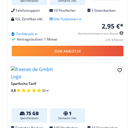
Speicherplatz
Domains inkl.
Telefonsupport
10 Postfächer
5 Datenbanken
SSL Zertifikat inkl.
Alle Funktionen
2,95 €*
Tarifdetails
Durchschnittspreis pro Monat
Vertragslaufzeit: 1 Monat
2,95 €/Monat
ZUM ANBIETER
Sparfuchs-Tarif
4,8
(8)
75 GB
1
Speicherplatz
Domains inkl.
Tägliches Backup
100 Postfächer
10 Datenbanken