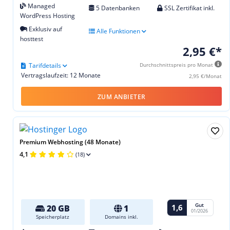
Managed
5 Datenbanken
SSL Zertifikat inkl.
WordPress Hosting
Exklusiv auf
Alle Funktionen
hosttest
2,95 €*
Tarifdetails
Durchschnittspreis pro Monat
Vertragslaufzeit: 12 Monate
2,95 €/Monat
ZUM ANBIETER
Premium Webhosting (48 Monate)
4,1
(18)
Gut
1,6
20 GB
1
01/2026
Speicherplatz
Domains inkl.