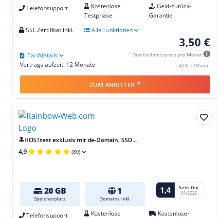
Kostenlose
Geld-zurück-
Telefonsupport
Testphase
Garantie
SSL Zertifikat inkl.
Alle Funktionen
3,50 €
Tarifdetails
Durchschnittspreis pro Monat
Vertragslaufzeit: 12 Monate
4,00 €/Monat
*
ZUM ANBIETER
🔝HOSTtest exklusiv mit de-Domain, SSD...
4,9
(89)
Sehr Gut
1,4
20 GB
1
01/2026
Speicherplatz
Domains inkl.
Kostenlose
Kostenloser
Telefonsupport