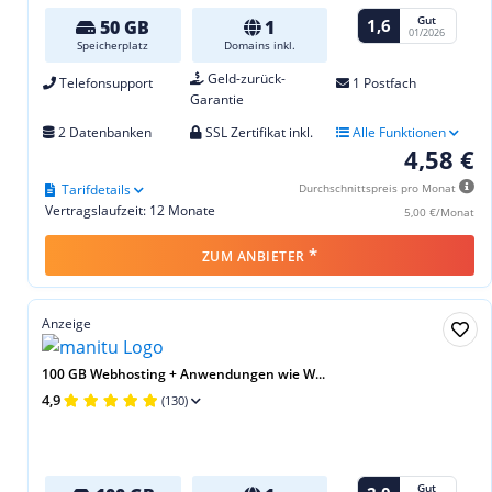
Gut
1,6
50 GB
1
01/2026
Speicherplatz
Domains inkl.
Geld-zurück-
Telefonsupport
1 Postfach
Garantie
2 Datenbanken
SSL Zertifikat inkl.
Alle Funktionen
4,58 €
Tarifdetails
Durchschnittspreis pro Monat
Vertragslaufzeit: 12 Monate
5,00 €/Monat
*
ZUM ANBIETER
Anzeige
100 GB Webhosting + Anwendungen wie W...
4,9
(130)
Gut