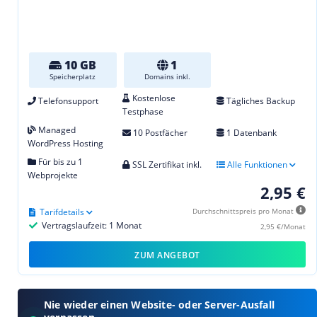
10 GB
1
Speicherplatz
Domains inkl.
Kostenlose
Telefonsupport
Tägliches Backup
Testphase
Managed
10 Postfächer
1 Datenbank
WordPress Hosting
Für bis zu 1
SSL Zertifikat inkl.
Alle Funktionen
Webprojekte
2,95 €
Tarifdetails
Durchschnittspreis pro Monat
Vertragslaufzeit: 1 Monat
2,95 €/Monat
ZUM ANGEBOT
Nie wieder einen Website- oder Server-Ausfall