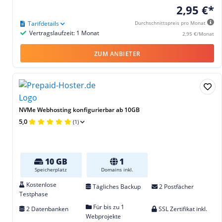
2,95 €*
Tarifdetails
Durchschnittspreis pro Monat
Vertragslaufzeit: 1 Monat
2,95 €/Monat
ZUM ANBIETER
NVMe Webhosting konfigurierbar ab 10GB
5,0
(1)
10 GB
1
Speicherplatz
Domains inkl.
Kostenlose
Tägliches Backup
2 Postfächer
Testphase
Für bis zu 1
2 Datenbanken
SSL Zertifikat inkl.
Webprojekte