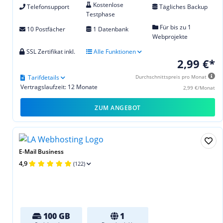
Kostenlose
Telefonsupport
Tägliches Backup
Testphase
Für bis zu 1
10 Postfächer
1 Datenbank
Webprojekte
SSL Zertifikat inkl.
Alle Funktionen
2,99 €*
Tarifdetails
Durchschnittspreis pro Monat
Vertragslaufzeit: 12 Monate
2,99 €/Monat
ZUM ANGEBOT
E-Mail Business
4,9
(122)
100 GB
1