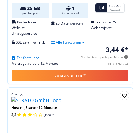
Sehr Gut
1,4
25 GB
1
02/2026
Speicherplatz
Domains inkl.
Kostenloser
Für bis zu 25
25 Datenbanken
Website-
Webprojekte
Umzugsservice
SSL Zertifikat inkl.
Alle Funktionen
3,44 €*
Tarifdetails
Durchschnittspreis pro Monat
Vertragslaufzeit: 12 Monate
13,08 €/Monat
*
ZUM ANBIETER
Anzeige
Hosting Starter 12 Monate
3,3
(199)