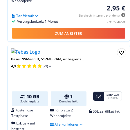
Webprojekte
2,95 €
Tarifdetails
Durchschnittspreis pro Monat
Vertragslaufzeit: 1 Monat
2,95 €/Monat
ZUM ANBIETER
Basis: NVMe-SSD, 512MB RAM, unbegrenz...
4,9
(29)
Sehr Gut
1,4
10 GB
1
01/2026
Speicherplatz
Domains inkl.
Kostenlose
Für bis zu 2
SSL Zertifikat inkl.
Testphase
Webprojekte
Exklusiv auf
Alle Funktionen
hosttest