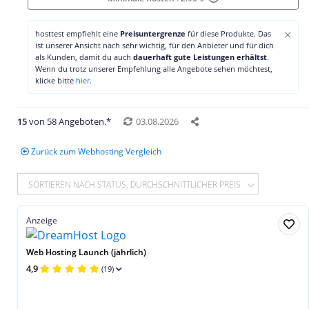
×
hosttest empfiehlt eine
Preisuntergrenze
für diese Produkte. Das
ist unserer Ansicht nach sehr wichtig, für den Anbieter und für dich
als Kunden, damit du auch
dauerhaft gute Leistungen erhältst
.
Wenn du trotz unserer Empfehlung alle Angebote sehen möchtest,
klicke bitte
hier
.
15
von 58 Angeboten.*
03.08.2026
Zurück zum Webhosting Vergleich
SORTIEREN NACH STATUS, DURCHSCHNITTLICHER PREIS
Anzeige
Web Hosting Launch (jährlich)
4,9
(19)