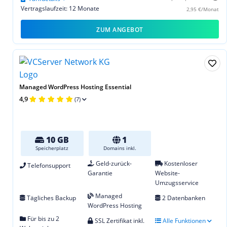
Vertragslaufzeit: 12 Monate
2,95 €/Monat
ZUM ANGEBOT
Managed WordPress Hosting Essential
4,9
(7)
10 GB
1
Speicherplatz
Domains inkl.
Geld-zurück-
Kostenloser
Telefonsupport
Garantie
Website-
Umzugsservice
Managed
Tägliches Backup
2 Datenbanken
WordPress Hosting
Für bis zu 2
SSL Zertifikat inkl.
Alle Funktionen