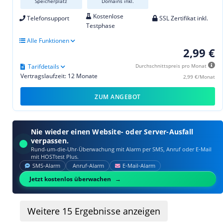
Speicherplatz
Domains inkl.
Kostenlose
Telefonsupport
SSL Zertifikat inkl.
Testphase
Alle Funktionen
2,99 €
Tarifdetails
Durchschnittspreis pro Monat
Vertragslaufzeit: 12 Monate
2,99 €/Monat
ZUM ANGEBOT
Nie wieder einen Website- oder Server-Ausfall
verpassen.
Rund-um-die-Uhr-Überwachung mit Alarm per SMS, Anruf oder E‑Mail
mit HOSTtest Plus.
SMS‑Alarm
Anruf‑Alarm
E‑Mail‑Alarm
Jetzt kostenlos überwachen
Weitere
15
Ergebnisse anzeigen