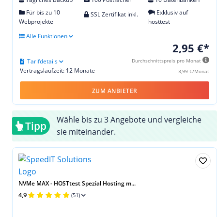
Für bis zu 10
Exklusiv auf
SSL Zertifikat inkl.
Webprojekte
hosttest
Alle Funktionen
2,95 €*
Tarifdetails
Durchschnittspreis pro Monat
Vertragslaufzeit: 12 Monate
3,99 €/Monat
ZUM ANBIETER
Wähle bis zu 3 Angebote und vergleiche
Tipp
sie miteinander.
NVMe MAX - HOSTtest Spezial Hosting m...
4,9
(51)