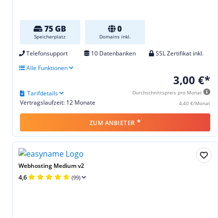
75 GB
0
Speicherplatz
Domains inkl.
Telefonsupport
10 Datenbanken
SSL Zertifikat inkl.
Alle Funktionen
3,00 €*
Tarifdetails
Durchschnittspreis pro Monat
Vertragslaufzeit: 12 Monate
4,40 €/Monat
*
ZUM ANBIETER
Webhosting Medium v2
4,6
(99)