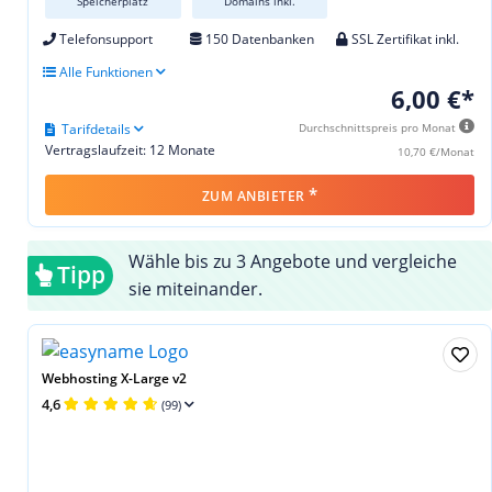
Speicherplatz
Domains inkl.
Telefonsupport
150 Datenbanken
SSL Zertifikat inkl.
Alle Funktionen
6,00 €*
Tarifdetails
Durchschnittspreis pro Monat
Vertragslaufzeit: 12 Monate
10,70 €/Monat
*
ZUM ANBIETER
Wähle bis zu 3 Angebote und vergleiche
Tipp
sie miteinander.
Webhosting X-Large v2
4,6
(99)