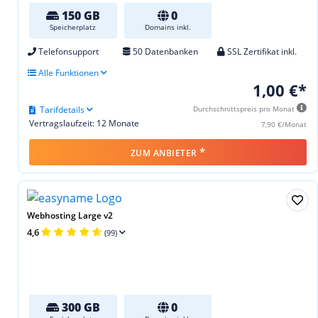
150 GB
0
Speicherplatz
Domains inkl.
Telefonsupport
50 Datenbanken
SSL Zertifikat inkl.
Alle Funktionen
1,00 €*
Tarifdetails
Durchschnittspreis pro Monat
Vertragslaufzeit: 12 Monate
7,90 €/Monat
*
ZUM ANBIETER
Webhosting Large v2
4,6
(99)
300 GB
0