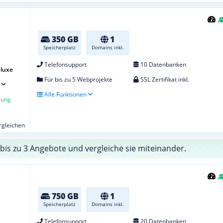
350 GB
1
Speicherplatz
Domains inkl.
Telefonsupport
10 Datenbanken
eluxe
Für bis zu 5 Webprojekte
SSL Zertifikat inkl.
Alle Funktionen
lung
ergleichen
bis zu 3 Angebote und vergleiche sie miteinander.
750 GB
1
Speicherplatz
Domains inkl.
Telefonsupport
20 Datenbanken