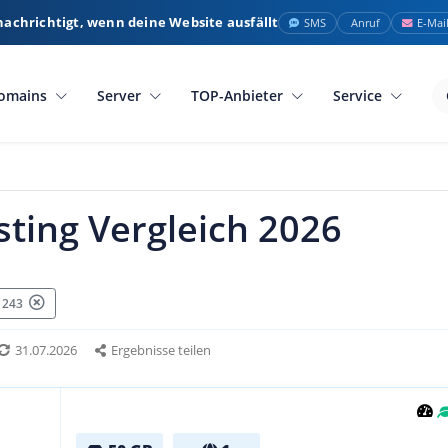
nachrichtigt, wenn deine Website ausfällt
SMS
Anruf
E-Mai
omains
Server
TOP-Anbieter
Service
ting Vergleich 2026
: 243
31.07.2026
Ergebnisse teilen