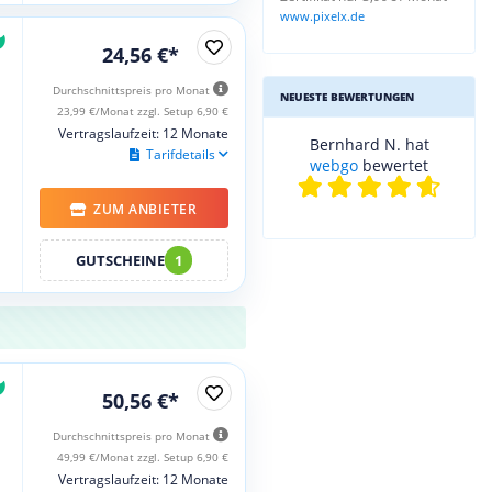
www.pixelx.de
24,56 €*
Durchschnittspreis pro Monat
NEUESTE BEWERTUNGEN
23,99 €/Monat zzgl. Setup 6,90 €
Vertragslaufzeit: 12 Monate
Bernhard N. hat
Tarifdetails
webgo
bewertet
ZUM ANBIETER
GUTSCHEINE
1
50,56 €*
Durchschnittspreis pro Monat
49,99 €/Monat zzgl. Setup 6,90 €
Vertragslaufzeit: 12 Monate