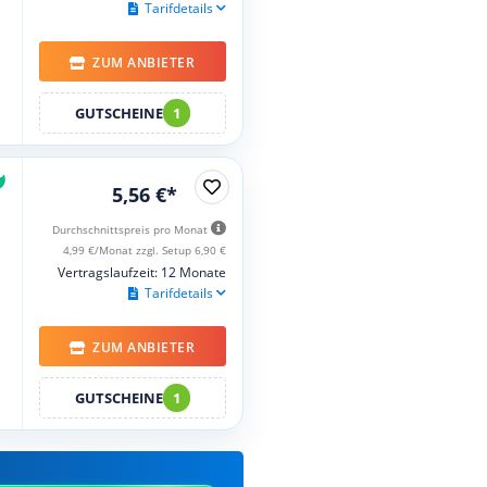
Tarifdetails
ZUM ANBIETER
GUTSCHEINE
1
5,56 €*
Durchschnittspreis pro Monat
4,99 €/Monat zzgl. Setup 6,90 €
Vertragslaufzeit: 12 Monate
Tarifdetails
ZUM ANBIETER
GUTSCHEINE
1