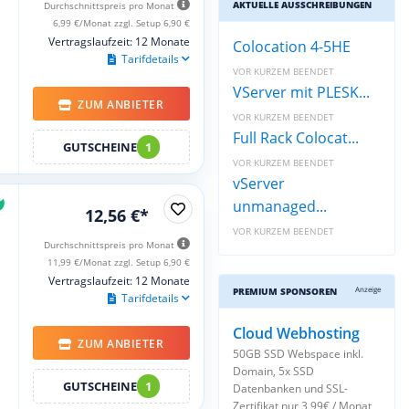
AKTUELLE AUSSCHREIBUNGEN
Durchschnittspreis pro Monat
6,99 €/Monat zzgl. Setup 6,90 €
Vertragslaufzeit: 12 Monate
Colocation 4-5HE
Tarifdetails
VOR KURZEM BEENDET
VServer mit PLESK...
ZUM ANBIETER
VOR KURZEM BEENDET
Full Rack Colocat...
GUTSCHEINE
1
VOR KURZEM BEENDET
vServer
unmanaged...
12,56 €*
VOR KURZEM BEENDET
Durchschnittspreis pro Monat
11,99 €/Monat zzgl. Setup 6,90 €
Vertragslaufzeit: 12 Monate
Anzeige
PREMIUM SPONSOREN
Tarifdetails
Cloud Webhosting
ZUM ANBIETER
50GB SSD Webspace inkl.
Domain, 5x SSD
GUTSCHEINE
1
Datenbanken und SSL-
Zertifikat nur 3,99€ / Monat