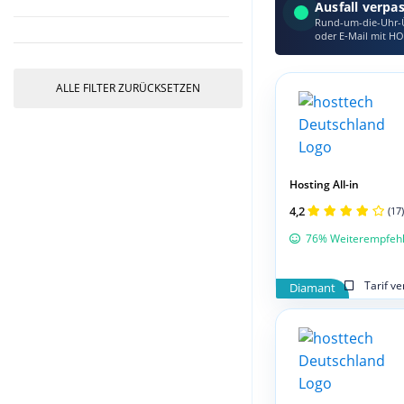
Ausfall verpa
Rund-um-die-Uhr-Ü
oder E‑Mail mit HO
ALLE FILTER ZURÜCKSETZEN
Hosting All-in
4,2
(17)
76% Weiterempfeh
Tarif v
Diamant