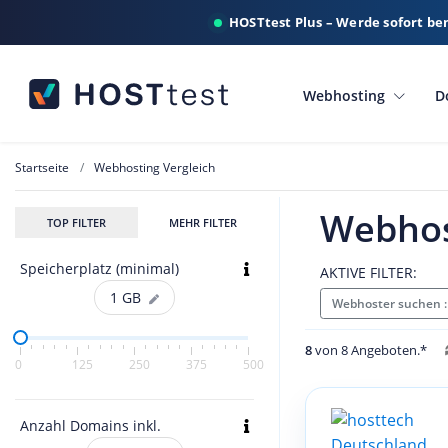
HOSTtest Plus – Werde sofort be
Webhosting
D
Startseite
Webhosting Vergleich
Webhos
TOP FILTER
MEHR FILTER
Speicherplatz (minimal)
AKTIVE FILTER:
1
GB
Webhoster suchen 
8
von 8 Angeboten.*
0
125
250
375
500
Anzahl Domains inkl.