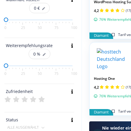
WordPress Hosting S
0
€
4,2
(17)
76% Weiterempfeh
0
25
50
75
100
Tarif v
Diamant
Weiterempfehlungsrate
0
%
0
25
50
75
100
Hosting One
4,2
(17)
Zufriedenheit
76% Weiterempfeh
Tarif v
Diamant
Status
ALLE AUSGEWÄHLT
Nie wieder ei