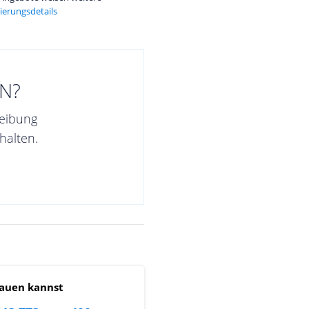
ierungsdetails
N?
reibung
halten.
auen kannst