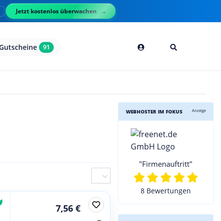
Jetzt kostenlos überwachen
l
Gutscheine
91
Anzeige
WEBHOSTER IM FOKUS
"Firmenauftritt"
8 Bewertungen
7,56 €