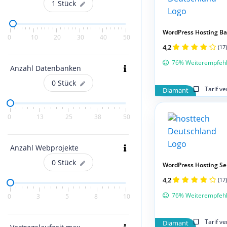
1
Stück
WordPress Hosting Ba
0
10
20
30
40
50
4,2
(17)
76% Weiterempfeh
Anzahl Datenbanken
0
Stück
Tarif v
Diamant
0
13
25
38
50
Anzahl Webprojekte
0
Stück
WordPress Hosting Se
4,2
(17)
76% Weiterempfeh
0
3
5
8
10
Tarif v
Diamant