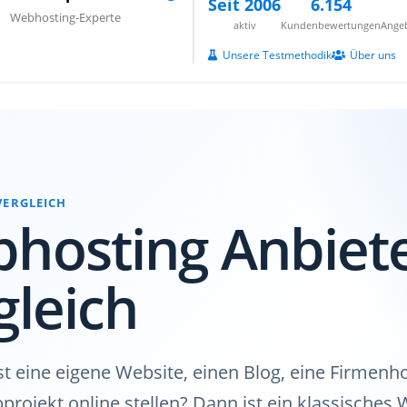
Seit 2006
6.154
Webhosting-Experte
aktiv
Kundenbewertungen
Angeb
Unsere Testmethodik
Über uns
VERGLEICH
hosting Anbiet
gleich
 eine eigene Website, einen Blog, eine Firmen
projekt online stellen? Dann ist ein klassisches