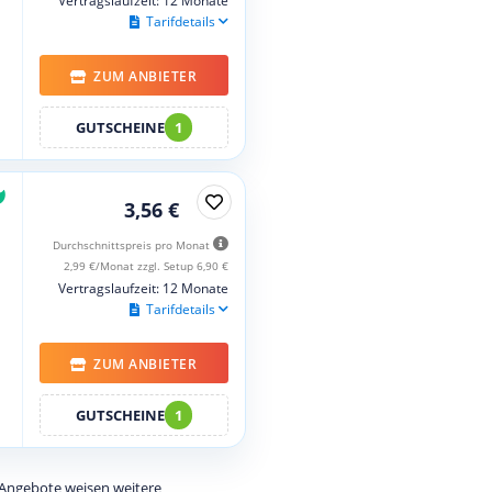
Vertragslaufzeit: 12 Monate
Tarifdetails
ZUM ANBIETER
GUTSCHEINE
1
3,56 €
Durchschnittspreis pro Monat
2,99 €/Monat zzgl. Setup 6,90 €
Vertragslaufzeit: 12 Monate
Tarifdetails
ZUM ANBIETER
GUTSCHEINE
1
e Angebote weisen weitere