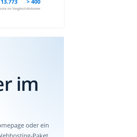
13.773
> 400
ote im Vergleich
Anbieter
er im
homepage oder ein
 Webhosting-Paket