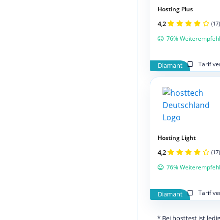
Hosting Plus
4,2
(17)
76% Weiterempfeh
Tarif v
Diamant
Hosting Light
4,2
(17)
76% Weiterempfeh
Tarif v
Diamant
* Bei hosttest ist le