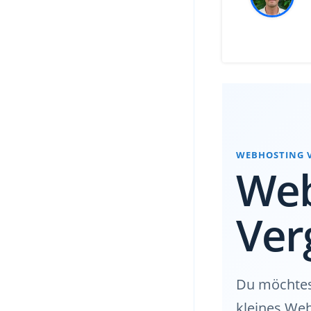
WEBHOSTING 
Web
Ver
Du möchtest
kleines Web