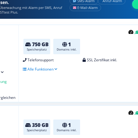
SMS‑Alarm
Anruf‑Alarm
ssen.
berwachung mit Alarm per SMS, Anruf
E‑Mail‑Alarm
STtest Plus.
750 GB
1
Speicherplatz
Domains inkl.
Telefonsupport
SSL Zertifikat inkl.
Alle Funktionen
lung
ergleichen
350 GB
1
Speicherplatz
Domains inkl.