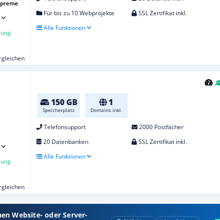
upreme
Für bis zu 10 Webprojekte
SSL Zertifikat inkl.
Alle Funktionen
lung
ergleichen
150 GB
1
Speicherplatz
Domains inkl.
Telefonsupport
2000 Postfächer
20 Datenbanken
SSL Zertifikat inkl.
Alle Funktionen
lung
ergleichen
nen Website- oder Server-