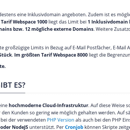
estens eine Inklusivdomain angeboten. Zudem ist es mögli
 Tarif Webspace 1000
liegt das Limit bei
1 Inklusivdomain
mains bzw. 12 mögliche externe Domains
. Weitere Zusatz
e großzügige Limits in Bezug auf E-Mail Postfächer, E-Mail 
Stück
.
Im größten Tarif Webspace 8000
liegt die Begrenzu
te.
IBT ES?
eine
hochmoderne Cloud-Infrastruktur
. Auf diese Weise s
ür den Kunden so gering wie möglich gehalten werden. Auf 
n bei der verwendeten
PHP Version
als auch bei den PHP Ei
 oder NodeJS
unterstützt. Per
Cronjob
können Skripte zeit