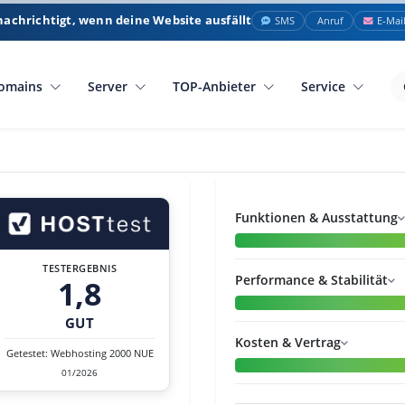
nachrichtigt, wenn deine Website ausfällt
SMS
Anruf
E-Mai
omains
Server
TOP-Anbieter
Service
Funktionen & Ausstattung
TESTERGEBNIS
Performance & Stabilität
1,8
GUT
Kosten & Vertrag
Getestet: Webhosting 2000 NUE
01/2026