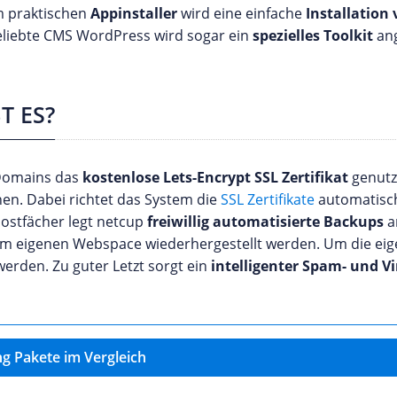
m praktischen
Appinstaller
wird eine einfache
Installatio
eliebte CMS WordPress wird sogar ein
spezielles Toolkit
an
T ES?
 Domains das
kostenlose Lets-Encrypt SSL Zertifikat
genutz
en. Dabei richtet das System die
SSL Zertifikate
automatisch 
ostfächer legt netcup
freiwillig automatisierte Backups
a
 dem eigenen Webspace wiederhergestellt werden. Um die e
rden. Zu guter Letzt sorgt ein
intelligenter Spam- und Vi
g Pakete im Vergleich