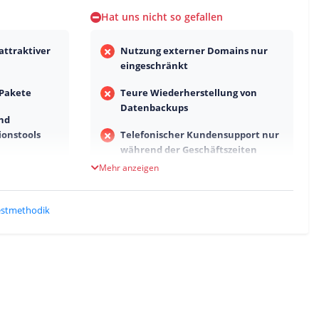
Hat uns nicht so gefallen
attraktiver
Nutzung externer Domains nur
eingeschränkt
 Pakete
Teure Wiederherstellung von
Datenbackups
nd
ionstools
Telefonischer Kundensupport nur
während der Geschäftszeiten
Mehr anzeigen
estmethodik