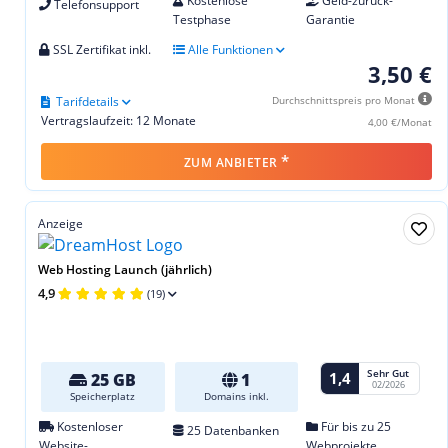
Kostenlose
Geld-zurück-
Telefonsupport
Testphase
Garantie
SSL Zertifikat inkl.
Alle Funktionen
3,50 €
Tarifdetails
Durchschnittspreis pro Monat
Vertragslaufzeit: 12 Monate
4,00 €/Monat
*
ZUM ANBIETER
Anzeige
Web Hosting Launch (jährlich)
4,9
(19)
Sehr Gut
1,4
25 GB
1
02/2026
Speicherplatz
Domains inkl.
Kostenloser
Für bis zu 25
25 Datenbanken
Website-
Webprojekte