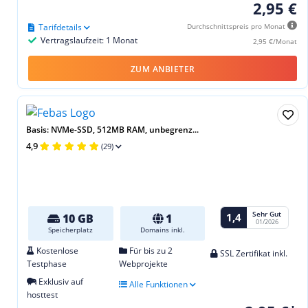
2,95 €
Tarifdetails
Durchschnittspreis pro Monat
Vertragslaufzeit: 1 Monat
2,95 €/Monat
ZUM ANBIETER
Basis: NVMe-SSD, 512MB RAM, unbegrenz...
4,9
(29)
Sehr Gut
1,4
10 GB
1
01/2026
Speicherplatz
Domains inkl.
Kostenlose
Für bis zu 2
SSL Zertifikat inkl.
Testphase
Webprojekte
Exklusiv auf
Alle Funktionen
hosttest