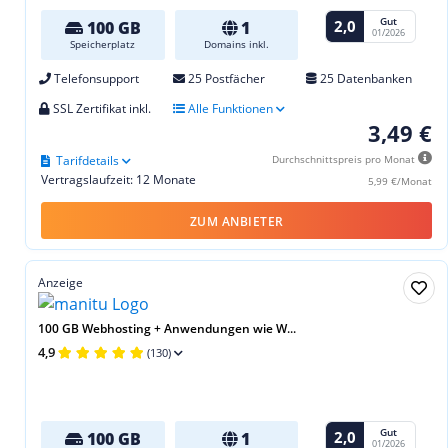
Gut
2,0
100 GB
1
01/2026
Speicherplatz
Domains inkl.
Telefonsupport
25 Postfächer
25 Datenbanken
SSL Zertifikat inkl.
Alle Funktionen
3,49 €
Tarifdetails
Durchschnittspreis pro Monat
Vertragslaufzeit: 12 Monate
5,99 €/Monat
ZUM ANBIETER
Anzeige
100 GB Webhosting + Anwendungen wie W...
4,9
(130)
Gut
2,0
100 GB
1
01/2026