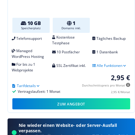
10 GB
1
Speicherplatz
Domains inkl.
Kostenlose
Telefonsupport
Tägliches Backup
Testphase
Managed
10 Postfächer
1 Datenbank
WordPress Hosting
Für bis zu 1
SSL Zertifikat inkl.
Alle Funktionen
Webprojekte
2,95 €
Tarifdetails
Durchschnittspreis pro Monat
Vertragslaufzeit: 1 Monat
2,95 €/Monat
ZUM ANGEBOT
Nie wieder einen Website- oder Server-Ausfall
verpassen.