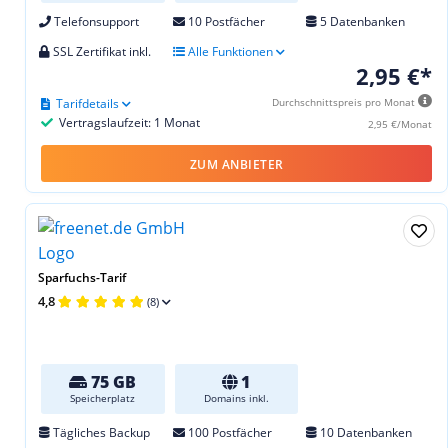
Telefonsupport
10 Postfächer
5 Datenbanken
SSL Zertifikat inkl.
Alle Funktionen
2,95 €*
Tarifdetails
Durchschnittspreis pro Monat
Vertragslaufzeit: 1 Monat
2,95 €/Monat
ZUM ANBIETER
Sparfuchs-Tarif
4,8
(8)
75 GB
1
Speicherplatz
Domains inkl.
Tägliches Backup
100 Postfächer
10 Datenbanken