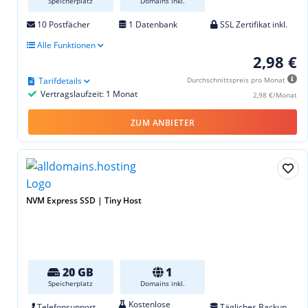
Speicherplatz
Domains inkl.
10 Postfächer
1 Datenbank
SSL Zertifikat inkl.
Alle Funktionen
2,98 €
Tarifdetails
Durchschnittspreis pro Monat
Vertragslaufzeit: 1 Monat
2,98 €/Monat
ZUM ANBIETER
NVM Express SSD | Tiny Host
20 GB
1
Speicherplatz
Domains inkl.
Kostenlose
Telefonsupport
Tägliches Backup