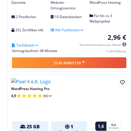
Garantie
Website-
WordPress Hosting
Umzugsservice
Für bis zu 3
2 Postfächer
10 Datenbanken
Webprojekte
SSL Zertifikat inkl.
Alle Funktionen
2,96 €
Tarifdetails
Durchschnittspreis pro Monat
Vertragslaufzeit: 48 Monate
11,89 €/Monat
*
ZUM ANBIETER
WordPress Hosting Pro
4,9
(96)
Gut
1,6
25 GB
1
01/2026