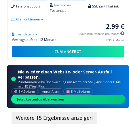
Kostenlose
Telefonsupport
SSL Zertifikat inkl.
Testphase
Alle Funktionen
2,99 €
Tarifdetails
Durchschnittspreis pro Monat
Vertragslaufzeit: 12 Monate
2,99 €/Monat
ZUM ANGEBOT
Nie wieder einen Website- oder Server-Ausfall
verpassen.
Rund-um-die-Uhr-Überwachung mit Alarm per SMS, Anruf oder E‑Mail
mit HOSTtest Plus.
SMS‑Alarm
Anruf‑Alarm
E‑Mail‑Alarm
Jetzt kostenlos überwachen
Weitere
15
Ergebnisse anzeigen