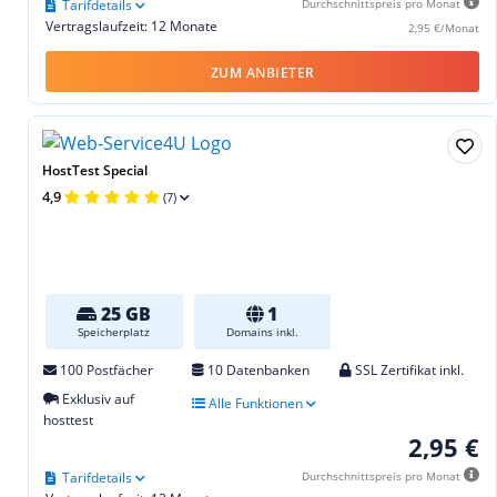
Tarifdetails
Durchschnittspreis pro Monat
Vertragslaufzeit: 12 Monate
2,95 €/Monat
ZUM ANBIETER
HostTest Special
4,9
(7)
25 GB
1
Speicherplatz
Domains inkl.
100 Postfächer
10 Datenbanken
SSL Zertifikat inkl.
Exklusiv auf
Alle Funktionen
hosttest
2,95 €
Tarifdetails
Durchschnittspreis pro Monat