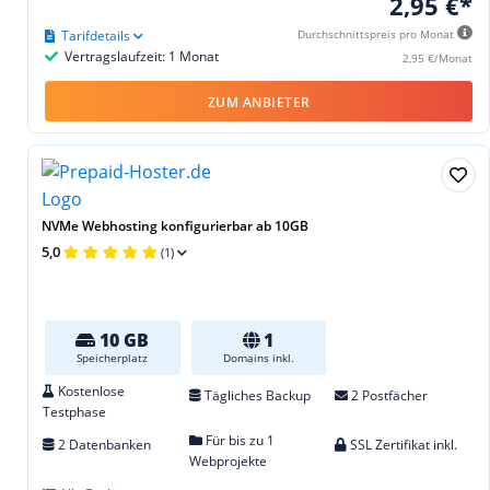
2,95 €*
Tarifdetails
Durchschnittspreis pro Monat
Vertragslaufzeit: 1 Monat
2,95 €/Monat
ZUM ANBIETER
NVMe Webhosting konfigurierbar ab 10GB
5,0
(1)
10 GB
1
Speicherplatz
Domains inkl.
Kostenlose
Tägliches Backup
2 Postfächer
Testphase
Für bis zu 1
2 Datenbanken
SSL Zertifikat inkl.
Webprojekte