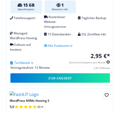
15 GB
1
Speicherplatz
Domains inkl.
Kostenloser
Telefonsupport
Tägliches Backup
Website-
Umzugsservice
Managed
15 Datenbanken
SSL Zertifikat inkl.
WordPress Hosting
Exklusiv auf
Alle Funktionen
hosttest
2,95 €*
Tarifdetails
Durchschnittspreis pro Monat
Vertragslaufzeit: 12 Monate
2,95 €/Monat
ZUM ANGEBOT
WordPress NVMe Hosting S
5,0
(9)