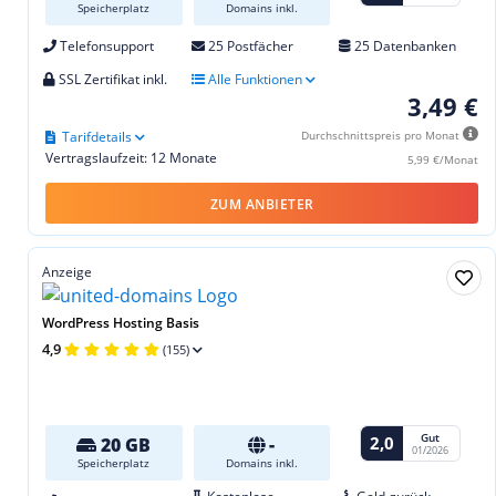
Speicherplatz
Domains inkl.
Telefonsupport
25 Postfächer
25 Datenbanken
SSL Zertifikat inkl.
Alle Funktionen
3,49 €
Tarifdetails
Durchschnittspreis pro Monat
Vertragslaufzeit: 12 Monate
5,99 €/Monat
ZUM ANBIETER
Anzeige
WordPress Hosting Basis
4,9
(155)
Gut
2,0
20 GB
-
01/2026
Speicherplatz
Domains inkl.