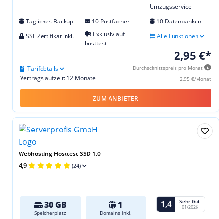
Umzugsservice
Tägliches Backup
10 Postfächer
10 Datenbanken
Exklusiv auf
SSL Zertifikat inkl.
Alle Funktionen
hosttest
2,95 €*
Tarifdetails
Durchschnittspreis pro Monat
Vertragslaufzeit: 12 Monate
2,95 €/Monat
ZUM ANBIETER
Webhosting Hosttest SSD 1.0
4,9
(24)
Sehr Gut
1,4
30 GB
1
01/2026
Speicherplatz
Domains inkl.