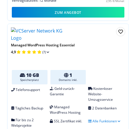
Vertragslaufzeit: 12 Monate
2,95 €/Monat
ZUM ANGEBOT
Managed WordPress Hosting Essential
4,9
(7)
10 GB
1
Speicherplatz
Domains inkl.
Geld-zurück-
Kostenloser
Telefonsupport
Garantie
Website-
Umzugsservice
Managed
Tägliches Backup
2 Datenbanken
WordPress Hosting
Für bis zu 2
SSL Zertifikat inkl.
Alle Funktionen
Webprojekte