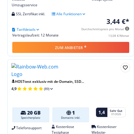
Umzugsservice
SSL Zertifikat inkl.
Alle Funktionen
3,44 €*
Tarifdetails
Durchschnittspreis pro Monat
Vertragslaufzeit: 12 Monate
13,08 €/Monat
*
ZUM ANBIETER
🔝HOSTtest exklusiv mit de-Domain, SSD...
4,9
(89)
Sehr Gut
1,4
20 GB
1
01/2026
Speicherplatz
Domains inkl.
Kostenlose
Kostenloser
Telefonsupport
Testphase
Website-