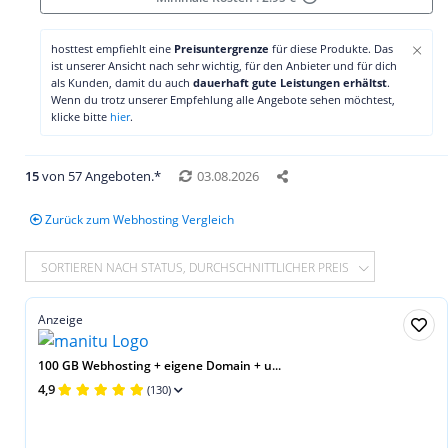
×
hosttest empfiehlt eine
Preisuntergrenze
für diese Produkte. Das
ist unserer Ansicht nach sehr wichtig, für den Anbieter und für dich
als Kunden, damit du auch
dauerhaft gute Leistungen erhältst
.
Wenn du trotz unserer Empfehlung alle Angebote sehen möchtest,
klicke bitte
hier
.
15
von 57 Angeboten.*
03.08.2026
Zurück zum Webhosting Vergleich
SORTIEREN NACH STATUS, DURCHSCHNITTLICHER PREIS
Anzeige
100 GB Webhosting + eigene Domain + u...
4,9
(130)