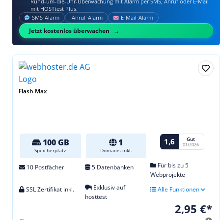
Rund-um-die-Uhr-Überwachung mit Alarm per SMS, Anruf oder E‑Mail
mit HOSTtest Plus.
SMS‑Alarm
Anruf‑Alarm
E‑Mail‑Alarm
Jetzt kostenlos überwachen
Flash Max
Gut
1,6
100 GB
1
01/2026
Speicherplatz
Domains inkl.
Für bis zu 5
10 Postfächer
5 Datenbanken
Webprojekte
Exklusiv auf
SSL Zertifikat inkl.
Alle Funktionen
hosttest
2,95 €*