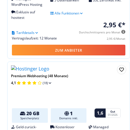
5 Datenbanken
SSL Zertifikat inkl.
WordPress Hosting
Exklusiv auf
Alle Funktionen
hosttest
2,95 €*
Tarifdetails
Durchschnittspreis pro Monat
Vertragslaufzeit: 12 Monate
2,95 €/Monat
ZUM ANBIETER
Premium Webhosting (48 Monate)
4,1
(18)
Gut
1,6
20 GB
1
01/2026
Speicherplatz
Domains inkl.
Geld-zurück-
Kostenloser
Managed