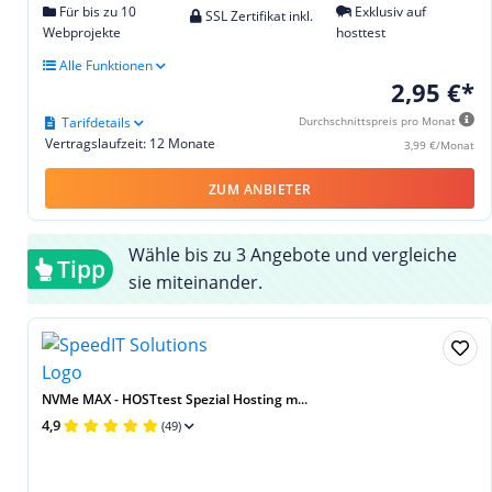
Für bis zu 10
Exklusiv auf
SSL Zertifikat inkl.
Webprojekte
hosttest
Alle Funktionen
2,95 €*
Tarifdetails
Durchschnittspreis pro Monat
Vertragslaufzeit: 12 Monate
3,99 €/Monat
ZUM ANBIETER
Wähle bis zu 3 Angebote und vergleiche
Tipp
sie miteinander.
NVMe MAX - HOSTtest Spezial Hosting m...
4,9
(49)