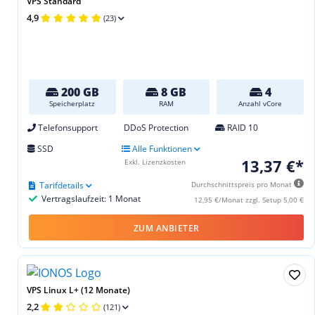
VPS Standard
4,9
(23)
200 GB
8 GB
4
Speicherplatz
RAM
Anzahl vCore
Telefonsupport
DDoS Protection
RAID 10
SSD
Alle Funktionen
13,37 €*
Exkl. Lizenzkosten
Tarifdetails
Durchschnittspreis pro Monat
Vertragslaufzeit: 1 Monat
12,95 €/Monat zzgl. Setup 5,00 €
ZUM ANBIETER
VPS Linux L+ (12 Monate)
2,2
(121)