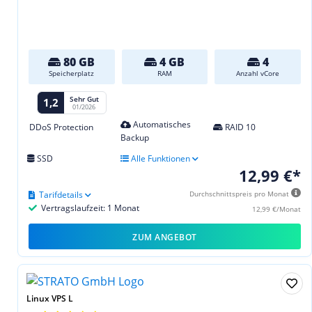
80 GB
4 GB
4
Speicherplatz
RAM
Anzahl vCore
Sehr Gut
1,2
01/2026
Automatisches
DDoS Protection
RAID 10
Backup
SSD
Alle Funktionen
12,99 €*
Tarifdetails
Durchschnittspreis pro Monat
Vertragslaufzeit: 1 Monat
12,99 €/Monat
ZUM ANGEBOT
Linux VPS L