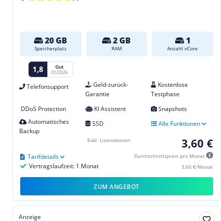
20 GB
2 GB
1
Speicherplatz
RAM
Anzahl vCore
Gut
1,8
01/2026
Geld-zurück-
Kostenlose
Telefonsupport
Garantie
Testphase
DDoS Protection
KI Assistent
Snapshots
Automatisches
SSD
Alle Funktionen
Backup
3,60 €
Exkl. Lizenzkosten
Tarifdetails
Durchschnittspreis pro Monat
Vertragslaufzeit: 1 Monat
3,60 €/Monat
ZUM ANGEBOT
Anzeige