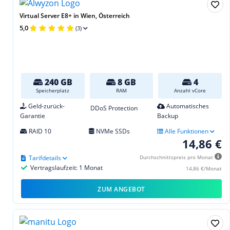
Virtual Server E8+ in Wien, Österreich
5,0
(3)
240 GB
8 GB
4
Speicherplatz
RAM
Anzahl vCore
Geld-zurück-
Automatisches
DDoS Protection
Garantie
Backup
RAID 10
NVMe SSDs
Alle Funktionen
14,86 €
Tarifdetails
Durchschnittspreis pro Monat
Vertragslaufzeit: 1 Monat
14,86 €/Monat
ZUM ANGEBOT