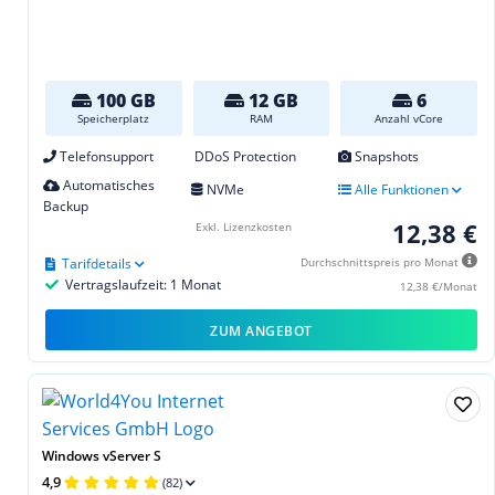
100 GB
12 GB
6
Speicherplatz
RAM
Anzahl vCore
Telefonsupport
DDoS Protection
Snapshots
Automatisches
NVMe
Alle Funktionen
Backup
12,38 €
Exkl. Lizenzkosten
Tarifdetails
Durchschnittspreis pro Monat
Vertragslaufzeit: 1 Monat
12,38 €/Monat
ZUM ANGEBOT
Windows vServer S
4,9
(82)