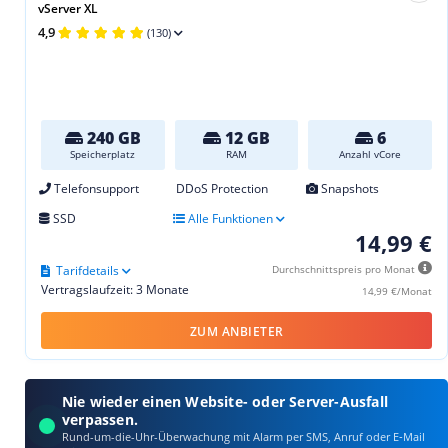
vServer XL
4,9
(130)
240 GB
12 GB
6
Speicherplatz
RAM
Anzahl vCore
Telefonsupport
DDoS Protection
Snapshots
SSD
Alle Funktionen
14,99 €
Tarifdetails
Durchschnittspreis pro Monat
Vertragslaufzeit: 3 Monate
14,99 €/Monat
ZUM ANBIETER
Nie wieder einen Website- oder Server-Ausfall
verpassen.
Rund-um-die-Uhr-Überwachung mit Alarm per SMS, Anruf oder E‑Mail