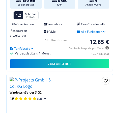
150 GB
8 GB
4
Speicherplatz
RAM
Anzahl vCore
Sehr Gut
1,2
01/2026
DDoS Protection
Snapshots
One-Click-Installer
Ressourcen
NVMe
Alle Funktionen
erweiterbar
12,85 €
Exkl. Lizenzkosten
Tarifdetails
Durchschnittspreis pro Monat
Vertragslaufzeit: 1 Monat
16,07 €/Monat
ZUM ANGEBOT
Windows vServer S G2
4,9
(126)