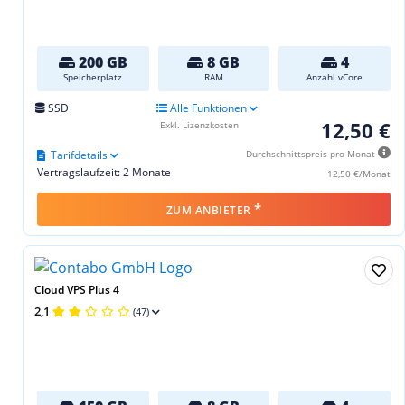
200 GB
8 GB
4
Speicherplatz
RAM
Anzahl vCore
SSD
Alle Funktionen
12,50 €
Exkl. Lizenzkosten
Tarifdetails
Durchschnittspreis pro Monat
Vertragslaufzeit: 2 Monate
12,50 €/Monat
*
ZUM ANBIETER
Cloud VPS Plus 4
2,1
(47)