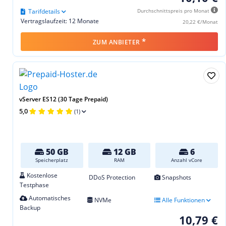
Tarifdetails
Durchschnittspreis pro Monat
Vertragslaufzeit: 12 Monate
20,22 €/Monat
*
ZUM ANBIETER
vServer ES12 (30 Tage Prepaid)
5,0
(1)
50 GB
12 GB
6
Speicherplatz
RAM
Anzahl vCore
Kostenlose
DDoS Protection
Snapshots
Testphase
Automatisches
NVMe
Alle Funktionen
Backup
10,79 €