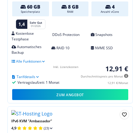
60 GB
8 GB
4
Speicherplatz
RAM
Anzahl vCore
Sehr Gut
1,4
01/2026
Kostenlose
DDoS Protection
Snapshots
Testphase
Automatisches
RAID 10
NVME SSD
Backup
Alle Funktionen
12,91 €
Inkl. Lizenzkosten
Tarifdetails
Durchschnittspreis pro Monat
Vertragslaufzeit: 1 Monat
12,91 €/Monat
ZUM ANGEBOT
IPv6 KVM "Ambassador"
4,9
(23)