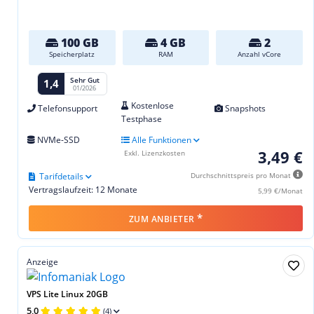
100 GB
4 GB
2
Speicherplatz
RAM
Anzahl vCore
Sehr Gut
1,4
01/2026
Kostenlose
Telefonsupport
Snapshots
Testphase
NVMe-SSD
Alle Funktionen
3,49 €
Exkl. Lizenzkosten
Tarifdetails
Durchschnittspreis pro Monat
Vertragslaufzeit: 12 Monate
5,99 €/Monat
*
ZUM ANBIETER
Anzeige
VPS Lite Linux 20GB
5,0
(4)