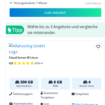
Vertragslaufzeit: 1 Monat
10,99 €/Monat
ZUM ANGEBOT
Wähle bis zu 3 Angebote und vergleiche
Tipp
sie miteinander.
Cloud-Server M Linux
4,8
(474)
500 GB
8 GB
4
Speicherplatz
RAM
Anzahl vCore
Kostenlose
Telefonsupport
Snapshots
Testphase
Automatisches
SSD
Alle Funktionen