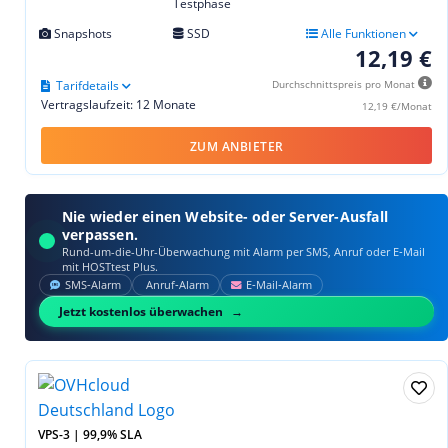
Testphase
Snapshots
SSD
Alle Funktionen
12,19 €
Tarifdetails
Durchschnittspreis pro Monat
Vertragslaufzeit: 12 Monate
12,19 €/Monat
ZUM ANBIETER
Nie wieder einen Website- oder Server-Ausfall
verpassen.
Rund-um-die-Uhr-Überwachung mit Alarm per SMS, Anruf oder E‑Mail
mit HOSTtest Plus.
SMS‑Alarm
Anruf‑Alarm
E‑Mail‑Alarm
Jetzt kostenlos überwachen
VPS-3 | 99,9% SLA