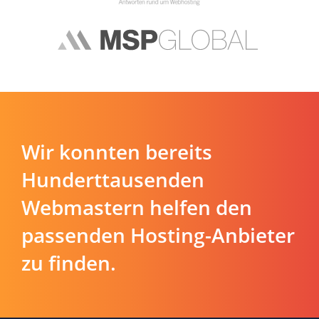
Wir konnten bereits
Hunderttausenden
Webmastern helfen den
passenden Hosting-Anbieter
zu finden.