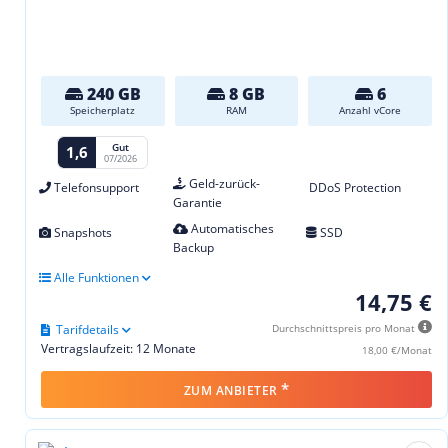
240 GB
8 GB
6
Speicherplatz
RAM
Anzahl vCore
Gut
1,6
07/2026
Geld-zurück-
Telefonsupport
DDoS Protection
Garantie
Automatisches
Snapshots
SSD
Backup
Alle Funktionen
14,75 €
Tarifdetails
Durchschnittspreis pro Monat
Vertragslaufzeit: 12 Monate
18,00 €/Monat
*
ZUM ANBIETER