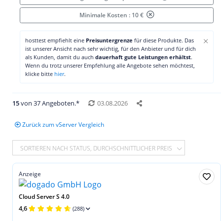
Minimale Kosten : 10 €
×
hosttest empfiehlt eine
Preisuntergrenze
für diese Produkte. Das
ist unserer Ansicht nach sehr wichtig, für den Anbieter und für dich
als Kunden, damit du auch
dauerhaft gute Leistungen erhältst
.
Wenn du trotz unserer Empfehlung alle Angebote sehen möchtest,
klicke bitte
hier
.
15
von 37 Angeboten.*
03.08.2026
Zurück zum vServer Vergleich
SORTIEREN NACH STATUS, DURCHSCHNITTLICHER PREIS
Anzeige
Cloud Server S 4.0
4,6
(288)