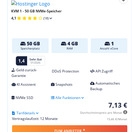
KVM 1 - 50 GB NVMe-Speicher
4,1
(18)
50 GB
4 GB
1
Speicherplatz
RAM
Anzahl vCore
Sehr Gut
1,4
01/2026
Geld-zurück-
DDoS Protection
API Zugriff
Garantie
Automatisches
KI Assistent
Snapshots
Backup
NVMe SSD
Alle Funktionen
7,13 €
Tarifdetails
Durchschnittspreis pro Monat
Vertragslaufzeit: 12 Monate
15,46 €/Monat
*
ZUM ANBIETER