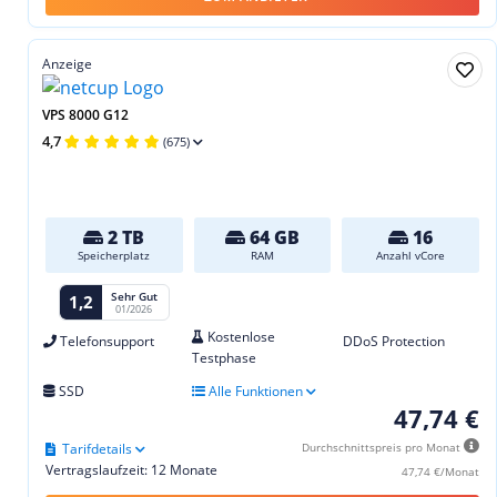
Anzeige
VPS 8000 G12
4,7
(675)
2 TB
64 GB
16
Speicherplatz
RAM
Anzahl vCore
Sehr Gut
1,2
01/2026
Kostenlose
Telefonsupport
DDoS Protection
Testphase
SSD
Alle Funktionen
47,74 €
Tarifdetails
Durchschnittspreis pro Monat
Vertragslaufzeit: 12 Monate
47,74 €/Monat