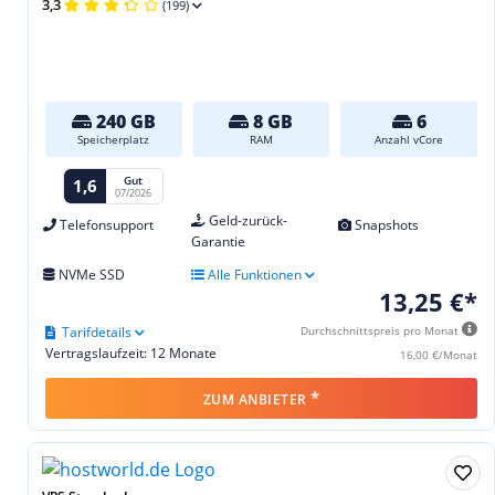
3,3
(199)
240 GB
8 GB
6
Speicherplatz
RAM
Anzahl vCore
Gut
1,6
07/2026
Geld-zurück-
Telefonsupport
Snapshots
Garantie
NVMe SSD
Alle Funktionen
13,25 €*
Tarifdetails
Durchschnittspreis pro Monat
Vertragslaufzeit: 12 Monate
16,00 €/Monat
*
ZUM ANBIETER