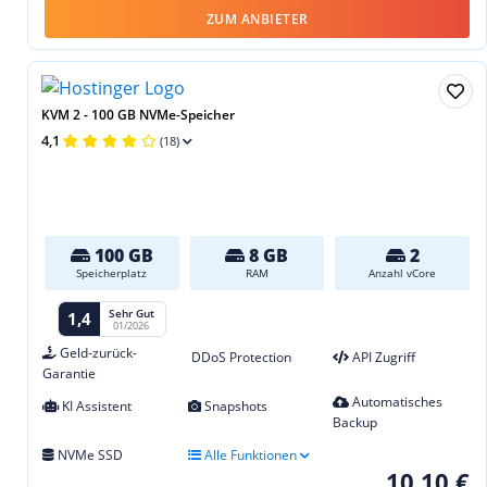
ZUM ANBIETER
KVM 2 - 100 GB NVMe-Speicher
4,1
(18)
100 GB
8 GB
2
Speicherplatz
RAM
Anzahl vCore
Sehr Gut
1,4
01/2026
Geld-zurück-
DDoS Protection
API Zugriff
Garantie
Automatisches
KI Assistent
Snapshots
Backup
NVMe SSD
Alle Funktionen
10,10 €