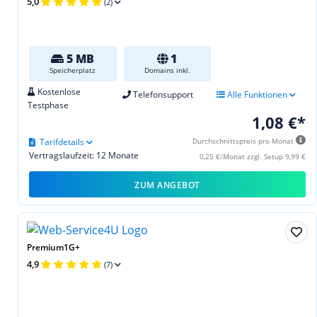
5,0
(2)
5 MB
1
Speicherplatz
Domains inkl.
Kostenlose
Telefonsupport
Alle Funktionen
Testphase
1,08 €*
Tarifdetails
Durchschnittspreis pro Monat
Vertragslaufzeit: 12 Monate
0,25 €/Monat zzgl. Setup 9,99 €
ZUM ANGEBOT
Premium1G+
4,9
(7)