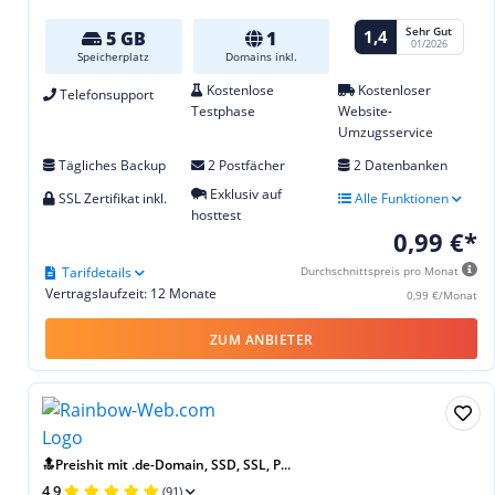
Sehr Gut
1,4
5 GB
1
01/2026
Speicherplatz
Domains inkl.
Kostenlose
Kostenloser
Telefonsupport
Testphase
Website-
Umzugsservice
Tägliches Backup
2 Postfächer
2 Datenbanken
Exklusiv auf
SSL Zertifikat inkl.
Alle Funktionen
hosttest
0,99 €*
Tarifdetails
Durchschnittspreis pro Monat
Vertragslaufzeit: 12 Monate
0,99 €/Monat
ZUM ANBIETER
🔝Preishit mit .de-Domain, SSD, SSL, P...
4,9
(91)