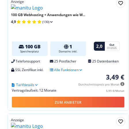
Anzeige
100 GB Webhosting + Anwendungen wie W...
4,9
(130)
Gut
2,0
100 GB
1
01/2026
Speicherplatz
Domains inkl.
Telefonsupport
25 Postfächer
25 Datenbanken
SSL Zertifikat inkl.
Alle Funktionen
3,49 €
Tarifdetails
Durchschnittspreis pro Monat
Vertragslaufzeit: 12 Monate
5,99 €/Monat
ZUM ANBIETER
Anzeige