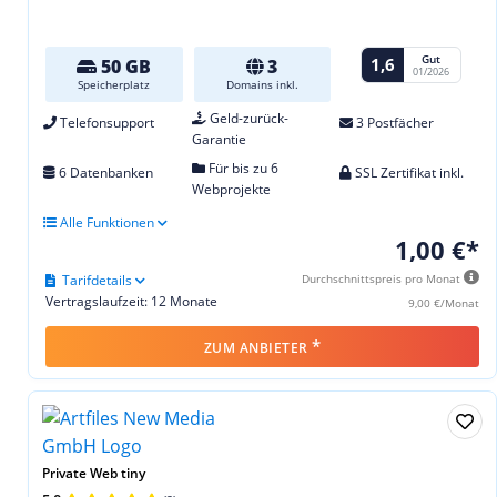
Gut
1,6
50 GB
3
01/2026
Speicherplatz
Domains inkl.
Geld-zurück-
Telefonsupport
3 Postfächer
Garantie
Für bis zu 6
6 Datenbanken
SSL Zertifikat inkl.
Webprojekte
Alle Funktionen
1,00 €*
Tarifdetails
Durchschnittspreis pro Monat
Vertragslaufzeit: 12 Monate
9,00 €/Monat
*
ZUM ANBIETER
Private Web tiny