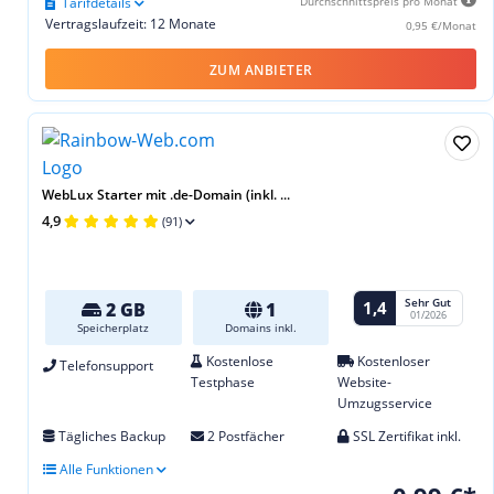
Tarifdetails
Durchschnittspreis pro Monat
Vertragslaufzeit: 12 Monate
0,95 €/Monat
ZUM ANBIETER
WebLux Starter mit .de-Domain (inkl. ...
4,9
(91)
Sehr Gut
1,4
2 GB
1
01/2026
Speicherplatz
Domains inkl.
Kostenlose
Kostenloser
Telefonsupport
Testphase
Website-
Umzugsservice
Tägliches Backup
2 Postfächer
SSL Zertifikat inkl.
Alle Funktionen