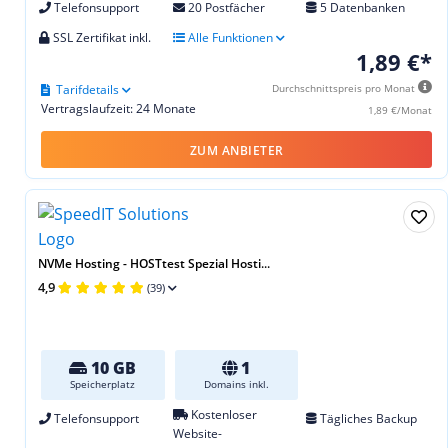
Telefonsupport
20 Postfächer
5 Datenbanken
SSL Zertifikat inkl.
Alle Funktionen
1,89 €*
Tarifdetails
Durchschnittspreis pro Monat
Vertragslaufzeit: 24 Monate
1,89 €/Monat
ZUM ANBIETER
NVMe Hosting - HOSTtest Spezial Hosti...
4,9
(39)
10 GB
1
Speicherplatz
Domains inkl.
Kostenloser
Telefonsupport
Tägliches Backup
Website-