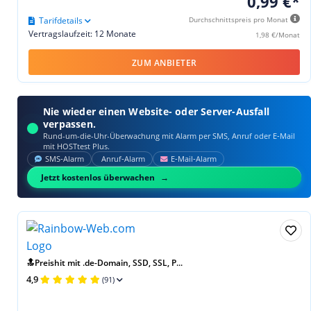
0,99 €*
Tarifdetails
Durchschnittspreis pro Monat
Vertragslaufzeit: 12 Monate
1,98 €/Monat
ZUM ANBIETER
Nie wieder einen Website- oder Server-Ausfall
verpassen.
Rund-um-die-Uhr-Überwachung mit Alarm per SMS, Anruf oder E‑Mail
mit HOSTtest Plus.
SMS‑Alarm
Anruf‑Alarm
E‑Mail‑Alarm
Jetzt kostenlos überwachen
🔝Preishit mit .de-Domain, SSD, SSL, P...
4,9
(91)