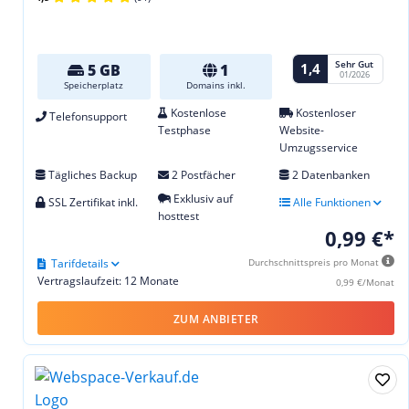
Sehr Gut
1,4
5 GB
1
01/2026
Speicherplatz
Domains inkl.
Kostenlose
Kostenloser
Telefonsupport
Testphase
Website-
Umzugsservice
Tägliches Backup
2 Postfächer
2 Datenbanken
Exklusiv auf
SSL Zertifikat inkl.
Alle Funktionen
hosttest
0,99 €*
Tarifdetails
Durchschnittspreis pro Monat
Vertragslaufzeit: 12 Monate
0,99 €/Monat
ZUM ANBIETER