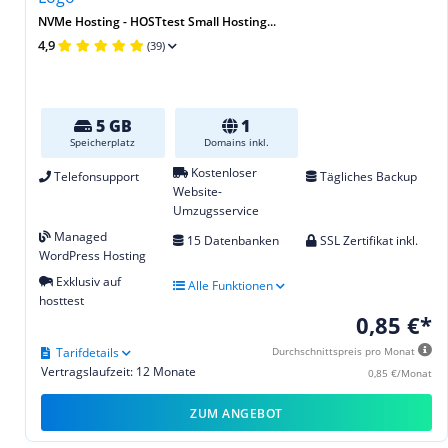
NVMe Hosting - HOSTtest Small Hosting...
4,9
(39)
5 GB
1
Speicherplatz
Domains inkl.
Kostenloser
Telefonsupport
Tägliches Backup
Website-
Umzugsservice
Managed
15 Datenbanken
SSL Zertifikat inkl.
WordPress Hosting
Exklusiv auf
Alle Funktionen
hosttest
0,85 €*
Tarifdetails
Durchschnittspreis pro Monat
Vertragslaufzeit: 12 Monate
0,85 €/Monat
ZUM ANGEBOT