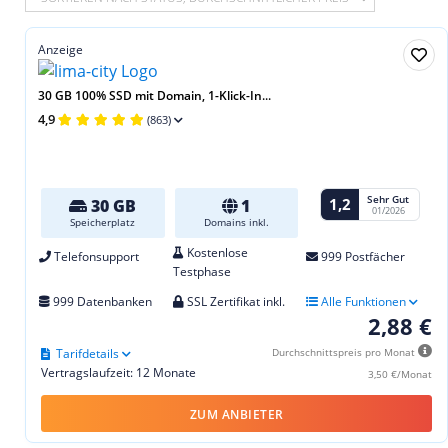
Anzeige
30 GB 100% SSD mit Domain, 1-Klick-In...
4,9
(863)
Sehr Gut
1,2
30 GB
1
01/2026
Speicherplatz
Domains inkl.
Kostenlose
Telefonsupport
999 Postfächer
Testphase
999 Datenbanken
SSL Zertifikat inkl.
Alle Funktionen
2,88 €
Tarifdetails
Durchschnittspreis pro Monat
Vertragslaufzeit: 12 Monate
3,50 €/Monat
ZUM ANBIETER