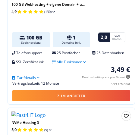
100 GB Webhosting + eigene Domain + u...
4,9
(130)
Gut
2,0
100 GB
1
01/2026
Speicherplatz
Domains inkl.
Telefonsupport
25 Postfächer
25 Datenbanken
SSL Zertifikat inkl.
Alle Funktionen
3,49 €
Tarifdetails
Durchschnittspreis pro Monat
Vertragslaufzeit: 12 Monate
5,99 €/Monat
ZUM ANBIETER
NVMe Hosting S
5,0
(9)