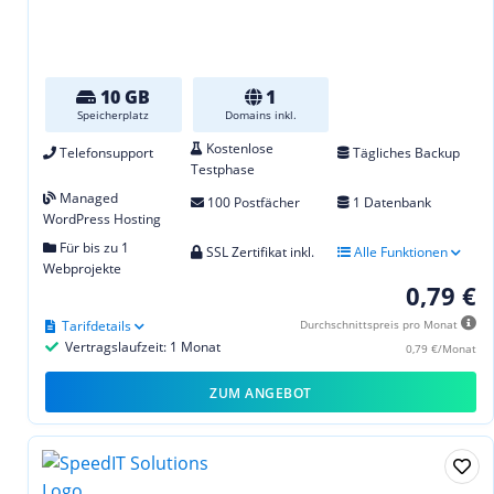
10 GB
1
Speicherplatz
Domains inkl.
Kostenlose
Telefonsupport
Tägliches Backup
Testphase
Managed
100 Postfächer
1 Datenbank
WordPress Hosting
Für bis zu 1
SSL Zertifikat inkl.
Alle Funktionen
Webprojekte
0,79 €
Tarifdetails
Durchschnittspreis pro Monat
Vertragslaufzeit: 1 Monat
0,79 €/Monat
ZUM ANGEBOT