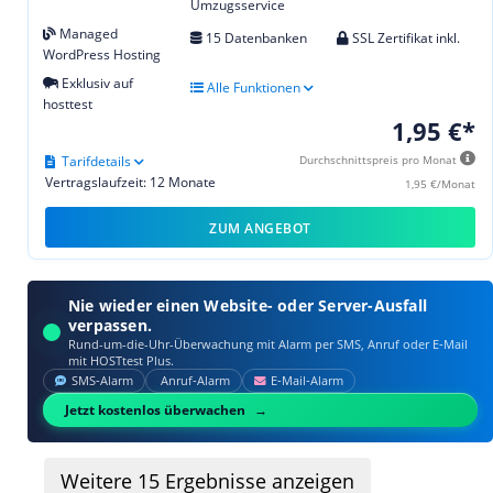
Umzugsservice
Managed
15 Datenbanken
SSL Zertifikat inkl.
WordPress Hosting
Exklusiv auf
Alle Funktionen
hosttest
1,95 €*
Tarifdetails
Durchschnittspreis pro Monat
Vertragslaufzeit: 12 Monate
1,95 €/Monat
ZUM ANGEBOT
Nie wieder einen Website- oder Server-Ausfall
verpassen.
Rund-um-die-Uhr-Überwachung mit Alarm per SMS, Anruf oder E‑Mail
mit HOSTtest Plus.
SMS‑Alarm
Anruf‑Alarm
E‑Mail‑Alarm
Jetzt kostenlos überwachen
Weitere
15
Ergebnisse anzeigen