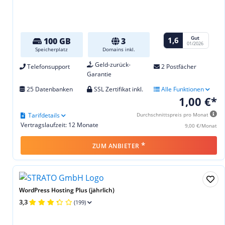
Gut
1,6
100 GB
3
01/2026
Speicherplatz
Domains inkl.
Geld-zurück-
Telefonsupport
2 Postfächer
Garantie
25 Datenbanken
SSL Zertifikat inkl.
Alle Funktionen
1,00 €*
Tarifdetails
Durchschnittspreis pro Monat
Vertragslaufzeit: 12 Monate
9,00 €/Monat
*
ZUM ANBIETER
WordPress Hosting Plus (jährlich)
3,3
(199)