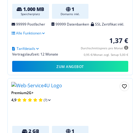
1.000 MB
1
Speicherplatz
Domains inkl.
99999 Postfächer
99999 Datenbanken
SSL Zertifikat inkl.
Alle Funktionen
1,37 €
Tarifdetails
Durchschnittspreis pro Monat
Vertragslaufzeit: 12 Monate
0,95 €/Monat zzgl. Setup 5,00 €
ZUM ANGEBOT
Premium2G+
4,9
(7)
2 GB
1