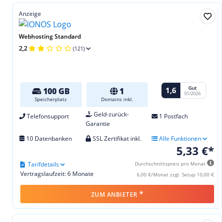
Anzeige
Webhosting Standard
2,2
(121)
Gut
1,6
100 GB
1
01/2026
Speicherplatz
Domains inkl.
Geld-zurück-
Telefonsupport
1 Postfach
Garantie
10 Datenbanken
SSL Zertifikat inkl.
Alle Funktionen
5,33 €*
Tarifdetails
Durchschnittspreis pro Monat
Vertragslaufzeit: 6 Monate
6,00 €/Monat zzgl. Setup 10,00 €
*
ZUM ANBIETER