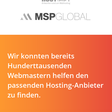
Wir konnten bereits
Hunderttausenden
Webmastern helfen den
passenden Hosting-Anbieter
zu finden.