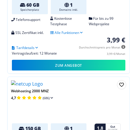
60 GB
1
Speicherplatz
Domains inkl.
Kostenlose
Für bis zu 99
Telefonsupport
Testphase
Webprojekte
SSL Zertifikat inkl.
Alle Funktionen
3,99 €
Tarifdetails
Durchschnittspreis pro Monat
Vertragslaufzeit: 12 Monate
3,99 €/Monat
ZUM ANGEBOT
Webhosting 2000 MNZ
4,7
(686)
Gut
1,8
150 GB
1
01/2026