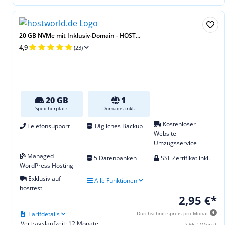
20 GB NVMe mit Inklusiv-Domain - HOST...
4,9
(23)
20 GB
1
Speicherplatz
Domains inkl.
Kostenloser
Telefonsupport
Tägliches Backup
Website-
Umzugsservice
Managed
5 Datenbanken
SSL Zertifikat inkl.
WordPress Hosting
Exklusiv auf
Alle Funktionen
hosttest
2,95 €*
Tarifdetails
Durchschnittspreis pro Monat
Vertragslaufzeit: 12 Monate
2,95 €/Monat