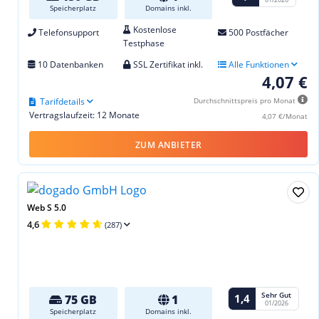
Speicherplatz
Domains inkl.
Kostenlose
Telefonsupport
500 Postfächer
Testphase
10 Datenbanken
SSL Zertifikat inkl.
Alle Funktionen
4,07 €
Tarifdetails
Durchschnittspreis pro Monat
Vertragslaufzeit: 12 Monate
4,07 €/Monat
ZUM ANBIETER
Web S 5.0
4,6
(287)
Sehr Gut
1,4
75 GB
1
01/2026
Speicherplatz
Domains inkl.