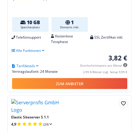
10 GB
1
Speicherplatz
Domains inkl.
Kostenlose
Telefonsupport
SSL Zertifikat inkl.
Testphase
Alle Funktionen
3,82 €
Tarifdetails
Durchschnittspreis pro Monat
Vertragslaufzeit: 24 Monate
2,99 €/Monat zzgl. Setup 9,99 €
ZUM ANBIETER
Elastic Siteserver S 1.1
4,9
(24)