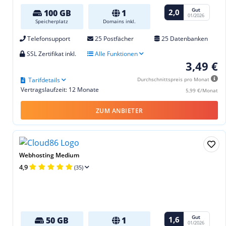
Gut
2,0
100 GB
1
01/2026
Speicherplatz
Domains inkl.
Telefonsupport
25 Postfächer
25 Datenbanken
SSL Zertifikat inkl.
Alle Funktionen
3,49 €
Tarifdetails
Durchschnittspreis pro Monat
Vertragslaufzeit: 12 Monate
5,99 €/Monat
ZUM ANBIETER
Webhosting Medium
4,9
(35)
Gut
1,6
50 GB
1
01/2026