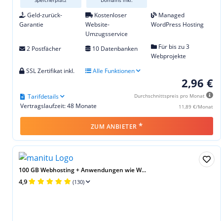
Geld-zurück-
Kostenloser
Managed
Garantie
Website-
WordPress Hosting
Umzugsservice
Für bis zu 3
2 Postfächer
10 Datenbanken
Webprojekte
SSL Zertifikat inkl.
Alle Funktionen
2,96 €
Tarifdetails
Durchschnittspreis pro Monat
Vertragslaufzeit: 48 Monate
11,89 €/Monat
*
ZUM ANBIETER
100 GB Webhosting + Anwendungen wie W...
4,9
(130)