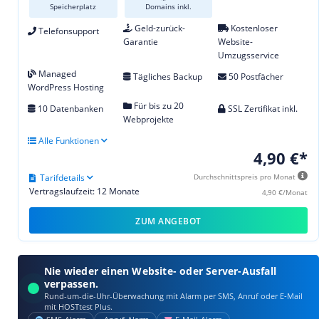
Speicherplatz
Domains inkl.
Geld-zurück-
Kostenloser
Telefonsupport
Garantie
Website-
Umzugsservice
Managed
Tägliches Backup
50 Postfächer
WordPress Hosting
Für bis zu 20
10 Datenbanken
SSL Zertifikat inkl.
Webprojekte
Alle Funktionen
4,90 €*
Tarifdetails
Durchschnittspreis pro Monat
Vertragslaufzeit: 12 Monate
4,90 €/Monat
ZUM ANGEBOT
Nie wieder einen Website- oder Server-Ausfall
verpassen.
Rund-um-die-Uhr-Überwachung mit Alarm per SMS, Anruf oder E‑Mail
mit HOSTtest Plus.