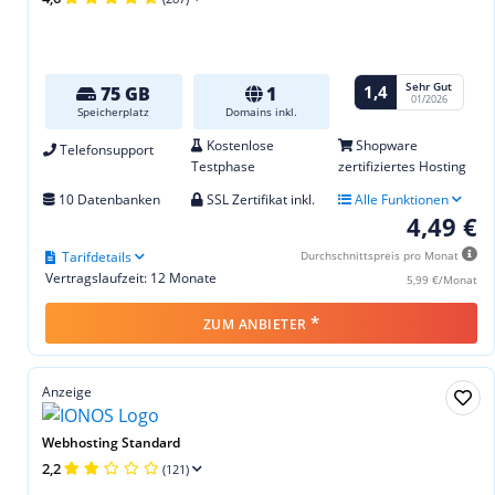
Sehr Gut
1,4
75 GB
1
01/2026
Speicherplatz
Domains inkl.
Kostenlose
Shopware
Telefonsupport
Testphase
zertifiziertes Hosting
10 Datenbanken
SSL Zertifikat inkl.
Alle Funktionen
4,49 €
Tarifdetails
Durchschnittspreis pro Monat
Vertragslaufzeit: 12 Monate
5,99 €/Monat
*
ZUM ANBIETER
Anzeige
Webhosting Standard
2,2
(121)