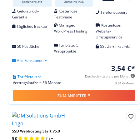
Speicherplatz
Domains inkl.
Geld-zurück-
Kostenlose
Telefonsupport
Garantie
Testphase
Managed
Kostenloser
Tägliches Backup
WordPress Hosting
Website-
Umzugsservice
Für bis zu 5
50 Postfächer
SSL Zertifikat inkl.
Webprojekte
Alle Funktionen
3,54 €*
Tarifdetails
Durchschnittspreis pro Monat
Vertragslaufzeit: 36 Monate
3,54 €/Monat
*
ZUM ANBIETER
SSD Webhosting Start V5.0
5,0
(1)