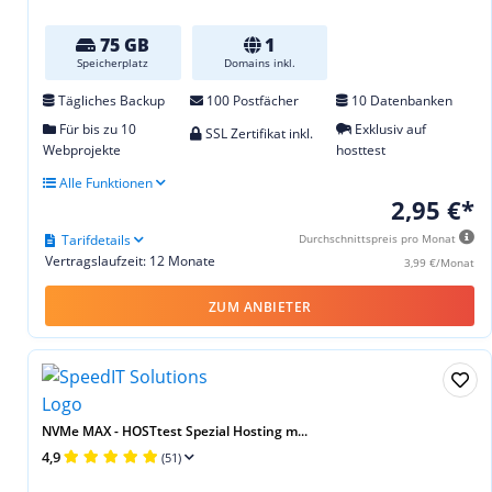
75 GB
1
Speicherplatz
Domains inkl.
Tägliches Backup
100 Postfächer
10 Datenbanken
Für bis zu 10
Exklusiv auf
SSL Zertifikat inkl.
Webprojekte
hosttest
Alle Funktionen
2,95 €*
Tarifdetails
Durchschnittspreis pro Monat
Vertragslaufzeit: 12 Monate
3,99 €/Monat
ZUM ANBIETER
NVMe MAX - HOSTtest Spezial Hosting m...
4,9
(51)