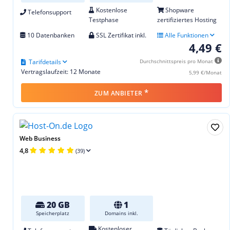
Kostenlose
Shopware
Telefonsupport
Testphase
zertifiziertes Hosting
10 Datenbanken
SSL Zertifikat inkl.
Alle Funktionen
4,49 €
Tarifdetails
Durchschnittspreis pro Monat
Vertragslaufzeit: 12 Monate
5,99 €/Monat
*
ZUM ANBIETER
Web Business
4,8
(39)
20 GB
1
Speicherplatz
Domains inkl.
Kostenloser