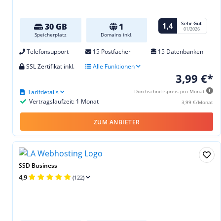
Sehr Gut
1,4
30 GB
1
01/2026
Speicherplatz
Domains inkl.
Telefonsupport
15 Postfächer
15 Datenbanken
SSL Zertifikat inkl.
Alle Funktionen
3,99 €*
Tarifdetails
Durchschnittspreis pro Monat
Vertragslaufzeit: 1 Monat
3,99 €/Monat
ZUM ANBIETER
SSD Business
4,9
(122)