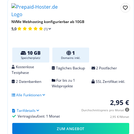
NVMe Webhosting konfigurierbar ab 10GB
5,0
(1)
10 GB
1
Speicherplatz
Domains inkl.
Kostenlose
Tägliches Backup
2 Postfächer
Testphase
Für bis zu 1
2 Datenbanken
SSL Zertifikat inkl.
Webprojekte
Alle Funktionen
2,95 €
Tarifdetails
Durchschnittspreis pro Monat
Vertragslaufzeit: 1 Monat
2,95 €/Monat
ZUM ANGEBOT