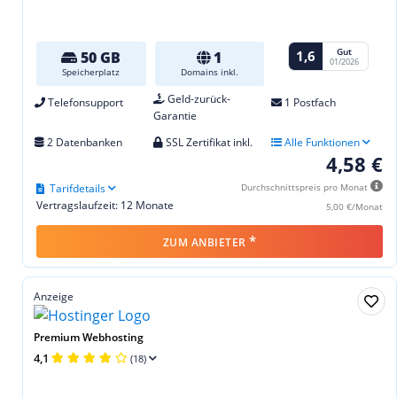
Gut
1,6
50 GB
1
01/2026
Speicherplatz
Domains inkl.
Geld-zurück-
Telefonsupport
1 Postfach
Garantie
2 Datenbanken
SSL Zertifikat inkl.
Alle Funktionen
4,58 €
Tarifdetails
Durchschnittspreis pro Monat
Vertragslaufzeit: 12 Monate
5,00 €/Monat
*
ZUM ANBIETER
Anzeige
Premium Webhosting
4,1
(18)