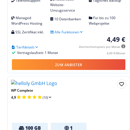
Telefonsupport
Tägliches Backup
Website-
Umzugsservice
Managed
Für bis zu 100
10 Datenbanken
WordPress Hosting
Webprojekte
SSL Zertifikat inkl.
Alle Funktionen
4,49 €
Tarifdetails
Durchschnittspreis pro Monat
Vertragslaufzeit: 1 Monat
4,49 €/Monat
ZUM ANBIETER
WP Complete
4,9
(10)
100 GB
1