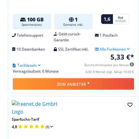
Gut
1,6
100 GB
1
01/2026
Speicherplatz
Domains inkl.
Geld-zurück-
Telefonsupport
1 Postfach
Garantie
10 Datenbanken
SSL Zertifikat inkl.
Alle Funktionen
5,33 €*
Tarifdetails
Durchschnittspreis pro Monat
Vertragslaufzeit: 6 Monate
6,00 €/Monat zzgl. Setup 10,00 €
*
ZUM ANBIETER
Sparfuchs-Tarif
4,8
(8)