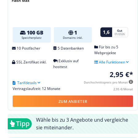
Flash Max
Gut
1,6
100 GB
1
01/2026
Speicherplatz
Domains inkl.
Für bis zu 5
10 Postfächer
5 Datenbanken
Webprojekte
Exklusiv auf
SSL Zertifikat inkl.
Alle Funktionen
hosttest
2,95 €*
Tarifdetails
Durchschnittspreis pro Monat
Vertragslaufzeit: 12 Monate
2,95 €/Monat
ZUM ANBIETER
Wähle bis zu 3 Angebote und vergleiche
Tipp
sie miteinander.