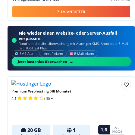
ZUM ANBIETER
Nie wieder einen Website- oder Server-Ausfall
verpassen.
Rund-um-die-Uhr-Überwachung mit Alarm per SMS, Anruf oder E‑Mail
mit HOSTtest Plus.
SMS‑Alarm
Anruf‑Alarm
E‑Mail‑Alarm
Jetzt kostenlos überwachen
Premium Webhosting (48 Monate)
4,1
(18)
Gut
1,6
20 GB
1
01/2026
Speicherplatz
Domains inkl.