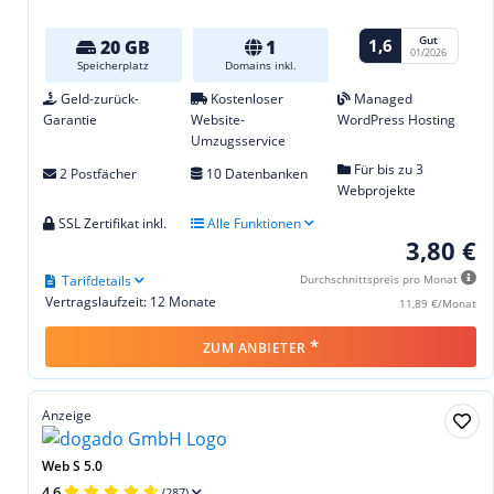
Gut
1,6
20 GB
1
01/2026
Speicherplatz
Domains inkl.
Geld-zurück-
Kostenloser
Managed
Garantie
Website-
WordPress Hosting
Umzugsservice
Für bis zu 3
2 Postfächer
10 Datenbanken
Webprojekte
SSL Zertifikat inkl.
Alle Funktionen
3,80 €
Tarifdetails
Durchschnittspreis pro Monat
Vertragslaufzeit: 12 Monate
11,89 €/Monat
*
ZUM ANBIETER
Anzeige
Web S 5.0
4,6
(287)