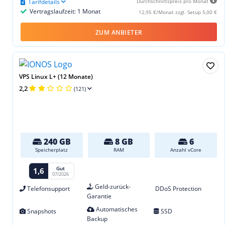
Tarifdetails
Durchschnittspreis pro Monat
Vertragslaufzeit: 1 Monat
12,95 €/Monat zzgl. Setup 5,00 €
ZUM ANBIETER
VPS Linux L+ (12 Monate)
2,2
(121)
240 GB
8 GB
6
Speicherplatz
RAM
Anzahl vCore
Gut
1,6
07/2026
Geld-zurück-
Telefonsupport
DDoS Protection
Garantie
Automatisches
Snapshots
SSD
Backup