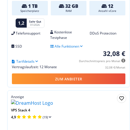
1 TB
32 GB
12
Speicherplatz
RAM
Anzahl vCore
Sehr Gut
1,2
01/2026
Kostenlose
Telefonsupport
DDoS Protection
Testphase
SSD
Alle Funktionen
32,08 €
Tarifdetails
Durchschnittspreis pro Monat
Vertragslaufzeit: 12 Monate
32,08 €/Monat
ZUM ANBIETER
Anzeige
VPS Stack 4
4,9
(19)