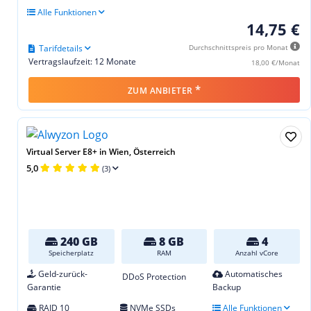
Alle Funktionen
14,75 €
Tarifdetails
Durchschnittspreis pro Monat
Vertragslaufzeit: 12 Monate
18,00 €/Monat
*
ZUM ANBIETER
Virtual Server E8+ in Wien, Österreich
5,0
(3)
240 GB
8 GB
4
Speicherplatz
RAM
Anzahl vCore
Geld-zurück-
Automatisches
DDoS Protection
Garantie
Backup
RAID 10
NVMe SSDs
Alle Funktionen