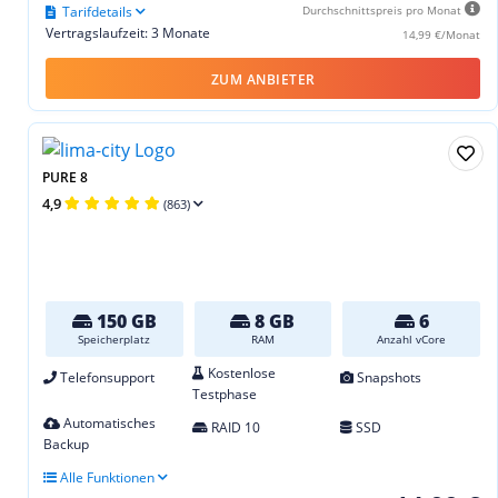
Tarifdetails
Durchschnittspreis pro Monat
Vertragslaufzeit: 3 Monate
14,99 €/Monat
ZUM ANBIETER
PURE 8
4,9
(863)
150 GB
8 GB
6
Speicherplatz
RAM
Anzahl vCore
Kostenlose
Telefonsupport
Snapshots
Testphase
Automatisches
RAID 10
SSD
Backup
Alle Funktionen