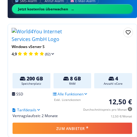
SMS‑Alarm
Anruf‑Alarm
E‑Mail‑Alarm
Jetzt kostenlos überwachen
Windows vServer S
4,9
(82)
200 GB
8 GB
4
Speicherplatz
RAM
Anzahl vCore
SSD
Alle Funktionen
12,50 €
Exkl. Lizenzkosten
Tarifdetails
Durchschnittspreis pro Monat
Vertragslaufzeit: 2 Monate
12,50 €/Monat
*
ZUM ANBIETER