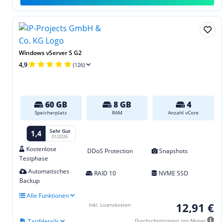
Windows vServer S G2
4,9
(126)
60 GB
8 GB
4
Speicherplatz
RAM
Anzahl vCore
Sehr Gut
1,4
01/2026
Kostenlose
DDoS Protection
Snapshots
Testphase
Automatisches
RAID 10
NVME SSD
Backup
Alle Funktionen
12,91 €
Inkl. Lizenzkosten
Tarifdetails
Durchschnittspreis pro Monat