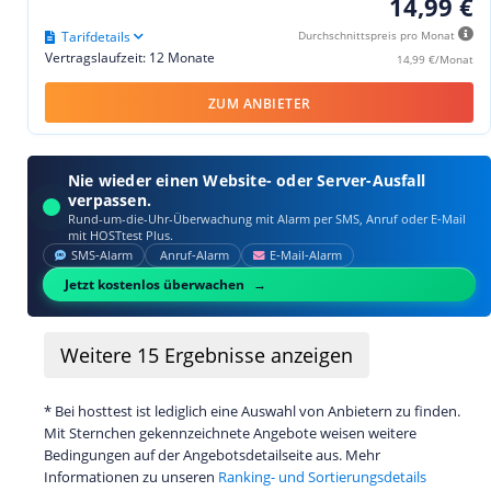
14,99 €
Tarifdetails
Durchschnittspreis pro Monat
Vertragslaufzeit: 12 Monate
14,99 €/Monat
ZUM ANBIETER
Nie wieder einen Website- oder Server-Ausfall
verpassen.
Rund-um-die-Uhr-Überwachung mit Alarm per SMS, Anruf oder E‑Mail
mit HOSTtest Plus.
SMS‑Alarm
Anruf‑Alarm
E‑Mail‑Alarm
Jetzt kostenlos überwachen
Weitere
15
Ergebnisse anzeigen
* Bei hosttest ist lediglich eine Auswahl von Anbietern zu finden.
Mit Sternchen gekennzeichnete Angebote weisen weitere
Bedingungen auf der Angebotsdetailseite aus. Mehr
Informationen zu unseren
Ranking- und Sortierungsdetails