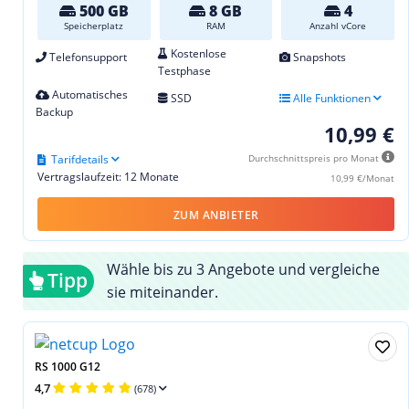
500 GB
8 GB
4
Speicherplatz
RAM
Anzahl vCore
Kostenlose
Telefonsupport
Snapshots
Testphase
Automatisches
SSD
Alle Funktionen
Backup
10,99 €
Tarifdetails
Durchschnittspreis pro Monat
Vertragslaufzeit: 12 Monate
10,99 €/Monat
ZUM ANBIETER
Wähle bis zu 3 Angebote und vergleiche
Tipp
sie miteinander.
RS 1000 G12
4,7
(678)