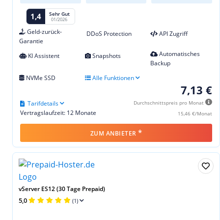
Sehr Gut
1,4
01/2026
Geld-zurück-
DDoS Protection
API Zugriff
Garantie
Automatisches
KI Assistent
Snapshots
Backup
NVMe SSD
Alle Funktionen
7,13 €
Tarifdetails
Durchschnittspreis pro Monat
Vertragslaufzeit: 12 Monate
15,46 €/Monat
*
ZUM ANBIETER
vServer ES12 (30 Tage Prepaid)
5,0
(1)