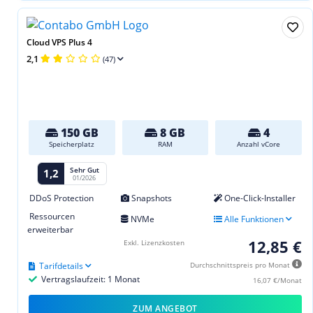
Cloud VPS Plus 4
2,1
(47)
150 GB
8 GB
4
Speicherplatz
RAM
Anzahl vCore
Sehr Gut
1,2
01/2026
DDoS Protection
Snapshots
One-Click-Installer
Ressourcen
NVMe
Alle Funktionen
erweiterbar
12,85 €
Exkl. Lizenzkosten
Tarifdetails
Durchschnittspreis pro Monat
Vertragslaufzeit: 1 Monat
16,07 €/Monat
ZUM ANGEBOT