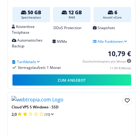
50 GB
12 GB
6
Speicherplatz
RAM
Anzahl vCore
Kostenlose
DDoS Protection
Snapshots
Testphase
Automatisches
NVMe
Alle Funktionen
Backup
10,79 €
Tarifdetails
Durchschnittspreis pro Monat
Vertragslaufzeit: 1 Monat
11,99 €/Monat
ZUM ANGEBOT
Cloud VPS S Windows - SSD
2,0
(10)