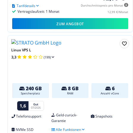
Tarifdetails
Durchschnittspreis pro Monat
Vertragslaufzeit: 1 Monat
12,99 €/Monat
ZUM ANGEBOT
Linux VPS L
3,3
(199)
240 GB
8 GB
6
Speicherplatz
RAM
Anzahl vCore
Gut
1,6
07/2026
Geld-zurück-
Telefonsupport
Snapshots
Garantie
NVMe SSD
Alle Funktionen