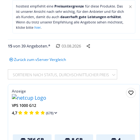
×
hosttest empfiehlt eine
Preisuntergrenze
für diese Produkte. Das
ist unserer Ansicht nach sehr wichtig, für den Anbieter und für dich
als Kunden, damit du auch
dauerhaft gute Leistungen erhältst
.
Wenn du trotz unserer Empfehlung alle Angebote sehen möchtest,
klicke bitte
hier
.
15
von 39 Angeboten.*
03.08.2026
Zurück zum vServer Vergleich
SORTIEREN NACH STATUS, DURCHSCHNITTLICHER PREIS
Anzeige
VPS 1000 G12
4,7
(678)
256 GB
8 GB
4