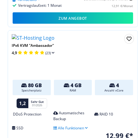
Vertragslaufzeit: 1 Monat
12,91 €/Monat
ZUM ANGEBOT
IPv6 KVM "Ambassador"
4,9
(23)
80 GB
4 GB
4
Speicherplatz
RAM
Anzahl vCore
Sehr Gut
1,2
01/2026
Automatisches
DDoS Protection
RAID 10
Backup
SSD
Alle Funktionen
12,99 €*