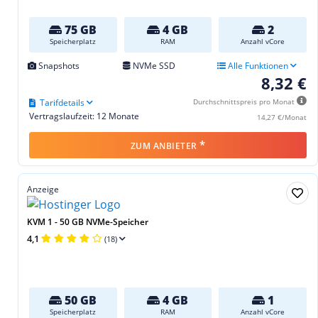
75 GB
4 GB
2
Speicherplatz
RAM
Anzahl vCore
Snapshots
NVMe SSD
Alle Funktionen
8,32 €
Tarifdetails
Durchschnittspreis pro Monat
Vertragslaufzeit: 12 Monate
14,27 €/Monat
*
ZUM ANBIETER
Anzeige
KVM 1 - 50 GB NVMe-Speicher
4,1
(18)
50 GB
4 GB
1
Speicherplatz
RAM
Anzahl vCore