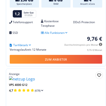
Speicherplatz
RAM
Anzahl vCore
Sehr Gut
1,2
01/2026
Kostenlose
Telefonsupport
DDoS Protection
Testphase
SSD
Alle Funktionen
9,76 €
Tarifdetails
Durchschnittspreis pro Monat
Vertragslaufzeit: 12 Monate
9,76 €/Monat
ZUM ANBIETER
Anzeige
VPS 4000 G12
4,7
(678)