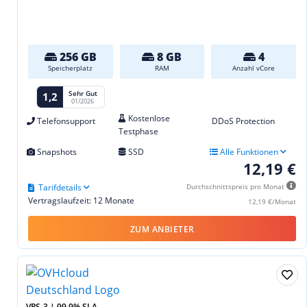
256 GB
8 GB
4
Speicherplatz
RAM
Anzahl vCore
Sehr Gut
1,2
01/2026
Kostenlose
Telefonsupport
DDoS Protection
Testphase
Snapshots
SSD
Alle Funktionen
12,19 €
Tarifdetails
Durchschnittspreis pro Monat
Vertragslaufzeit: 12 Monate
12,19 €/Monat
ZUM ANBIETER
VPS-3 | 99,9% SLA