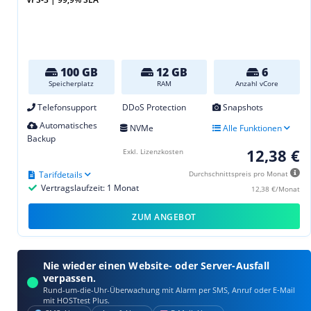
100 GB
12 GB
6
Speicherplatz
RAM
Anzahl vCore
Telefonsupport
DDoS Protection
Snapshots
Automatisches
NVMe
Alle Funktionen
Backup
12,38 €
Exkl. Lizenzkosten
Tarifdetails
Durchschnittspreis pro Monat
Vertragslaufzeit: 1 Monat
12,38 €/Monat
ZUM ANGEBOT
Nie wieder einen Website- oder Server-Ausfall
verpassen.
Rund-um-die-Uhr-Überwachung mit Alarm per SMS, Anruf oder E‑Mail
mit HOSTtest Plus.