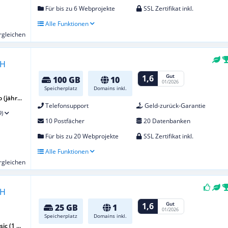
Für bis zu 6 Webprojekte
SSL Zertifikat inkl.
Alle Funktionen
ergleichen
Gut
1,6
100 GB
10
01/2026
Speicherplatz
Domains inkl.
(jähr...
Telefonsupport
Geld-zurück-Garantie
9)
10 Postfächer
20 Datenbanken
Für bis zu 20 Webprojekte
SSL Zertifikat inkl.
Alle Funktionen
ergleichen
Gut
1,6
25 GB
1
01/2026
Speicherplatz
Domains inkl.
c (1 ...