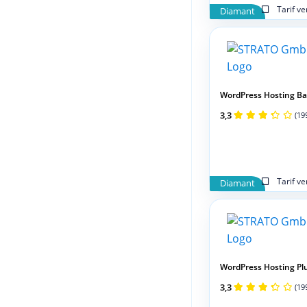
Tarif v
Diamant
WordPress Hosting Basi
3,3
(19
Tarif v
Diamant
WordPress Hosting Plus
3,3
(19