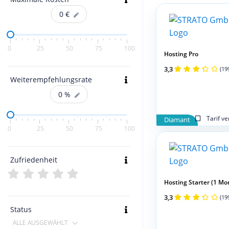
0
€
0
25
50
75
100
Hosting Pro
3,3
(19
Weiterempfehlungsrate
0
%
Tarif v
Diamant
0
25
50
75
100
Zufriedenheit
Hosting Starter (1 Mo
3,3
(19
Status
ALLE AUSGEWÄHLT