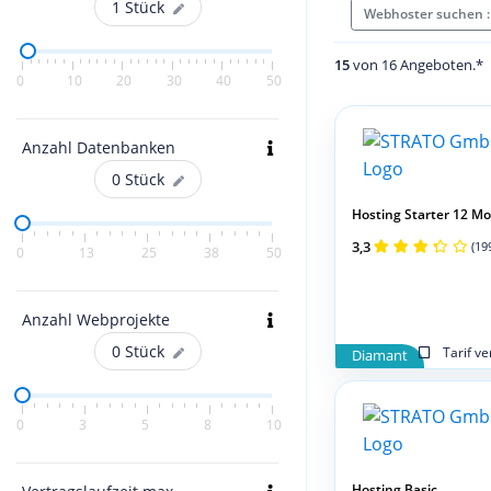
1
Stück
Webhoster suchen 
15
von 16 Angeboten.*
0
10
20
30
40
50
Anzahl Datenbanken
0
Stück
Hosting Starter 12 M
3,3
(19
0
13
25
38
50
Anzahl Webprojekte
0
Stück
Tarif v
Diamant
0
3
5
8
10
Hosting Basic