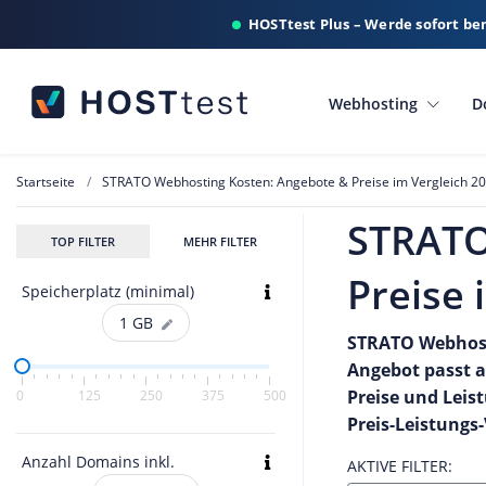
HOSTtest Plus – Werde sofort be
Webhosting
D
Startseite
STRATO Webhosting Kosten: Angebote & Preise im Vergleich 2
STRATO
TOP FILTER
MEHR FILTER
Preise 
Speicherplatz (minimal)
1
GB
STRATO Webhosti
Angebot passt a
Preise und Leis
0
125
250
375
500
Preis-Leistungs
Anzahl Domains inkl.
AKTIVE FILTER: