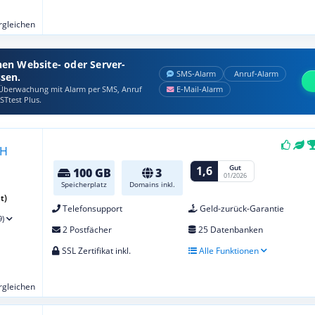
ergleichen
nen Website- oder Server-
SMS‑Alarm
Anruf‑Alarm
ssen.
berwachung mit Alarm per SMS, Anruf
E‑Mail‑Alarm
STtest Plus.
Gut
1,6
100 GB
3
01/2026
Speicherplatz
Domains inkl.
t)
Telefonsupport
Geld-zurück-Garantie
9)
2 Postfächer
25 Datenbanken
SSL Zertifikat inkl.
Alle Funktionen
ergleichen