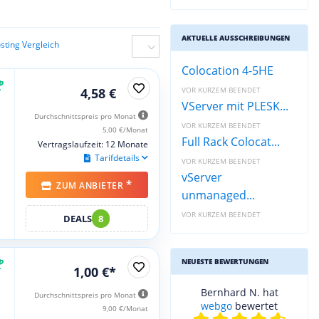
AKTUELLE AUSSCHREIBUNGEN
ting Vergleich
Colocation 4-5HE
4,58 €
VOR KURZEM BEENDET
VServer mit PLESK...
Durchschnittspreis pro Monat
VOR KURZEM BEENDET
5,00 €/Monat
Full Rack Colocat...
Vertragslaufzeit: 12 Monate
Tarifdetails
VOR KURZEM BEENDET
vServer
*
ZUM ANBIETER
unmanaged...
VOR KURZEM BEENDET
DEALS
8
NEUESTE BEWERTUNGEN
1,00 €*
Bernhard N. hat
Durchschnittspreis pro Monat
webgo
bewertet
9,00 €/Monat