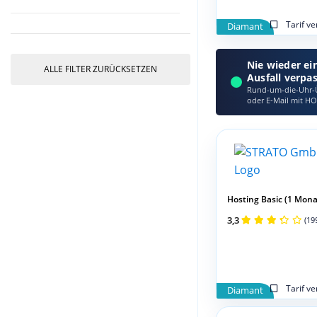
Tarif v
Diamant
Nie wieder ei
ALLE FILTER ZURÜCKSETZEN
Ausfall verpa
Rund-um-die-Uhr-Ü
oder E‑Mail mit HO
Hosting Basic (1 Mona
3,3
(19
Tarif v
Diamant