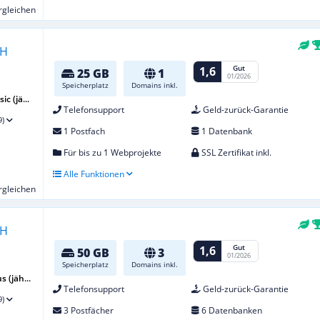
ergleichen
Gut
1,6
25 GB
1
01/2026
Speicherplatz
Domains inkl.
c (jä...
Telefonsupport
Geld-zurück-Garantie
9)
1 Postfach
1 Datenbank
Für bis zu 1 Webprojekte
SSL Zertifikat inkl.
Alle Funktionen
ergleichen
Gut
1,6
50 GB
3
01/2026
Speicherplatz
Domains inkl.
 (jäh...
Telefonsupport
Geld-zurück-Garantie
9)
3 Postfächer
6 Datenbanken