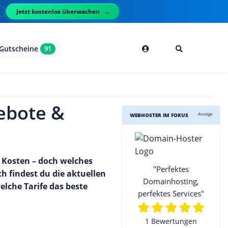
Jetzt kostenlos überwachen
l
Gutscheine
91
ebote &
Anzeige
WEBHOSTER IM FOKUS
n Kosten – doch welches
"Perfektes
 findest du die aktuellen
Domainhosting,
lche Tarife das beste
perfektes Services"
1 Bewertungen