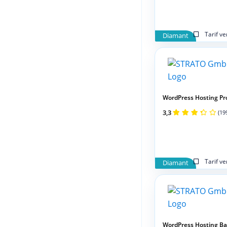
Tarif v
Diamant
WordPress Hosting Pro 
3,3
(19
Tarif v
Diamant
WordPress Hosting Basi