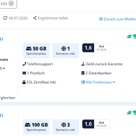
: 533
06.07.2026
Ergebnisse teilen
Zurück zum Webhos
Gut
1,6
50 GB
1
01/2026
Speicherplatz
Domains inkl.
onate
Telefonsupport
Geld-zurück-Garantie
9)
1 Postfach
2 Datenbanken
SSL Zertifikat inkl.
Alle Funktionen
ergleichen
Gut
1,6
100 GB
3
01/2026
Speicherplatz
Domains inkl.