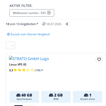
AKTIVE FILTER:
Webhoster suchen : 533
13
von 13 Angeboten.*
06.07.2026
Zurück zum vServer Vergleich
Linux VPS XS
3,3
(198)
60 GB
2 GB
1
Speicherplatz
RAM
Anzahl vCore