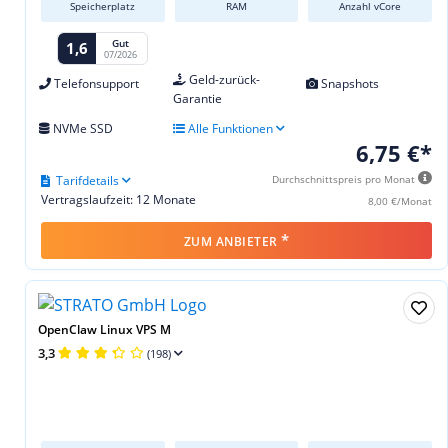
Speicherplatz
RAM
Anzahl vCore
Gut
1,6
07/2026
Geld-zurück-
Telefonsupport
Snapshots
Garantie
NVMe SSD
Alle Funktionen
6,75 €*
Tarifdetails
Durchschnittspreis pro Monat
Vertragslaufzeit: 12 Monate
8,00 €/Monat
*
ZUM ANBIETER
OpenClaw Linux VPS M
3,3
(198)