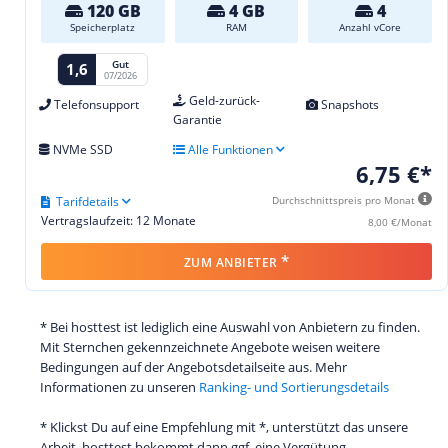
120 GB
4 GB
4
Speicherplatz
RAM
Anzahl vCore
Gut
1,6
07/2026
Geld-zurück-
Telefonsupport
Snapshots
Garantie
NVMe SSD
Alle Funktionen
6,75 €*
Tarifdetails
Durchschnittspreis pro Monat
Vertragslaufzeit: 12 Monate
8,00 €/Monat
*
ZUM ANBIETER
* Bei hosttest ist lediglich eine Auswahl von Anbietern zu finden.
Mit Sternchen gekennzeichnete Angebote weisen weitere
Bedingungen auf der Angebotsdetailseite aus. Mehr
Informationen zu unseren
Ranking- und Sortierungsdetails
* Klickst Du auf eine Empfehlung mit *, unterstützt das unsere
Arbeit. hosttest bekommt dann ggf. eine Vergütung.