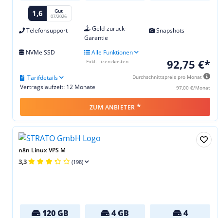
Gut
1,6
07/2026
Geld-zurück-
Telefonsupport
Snapshots
Garantie
NVMe SSD
Alle Funktionen
92,75 €*
Exkl. Lizenzkosten
Tarifdetails
Durchschnittspreis pro Monat
Vertragslaufzeit: 12 Monate
97,00 €/Monat
*
ZUM ANBIETER
n8n Linux VPS M
3,3
(198)
120 GB
4 GB
4