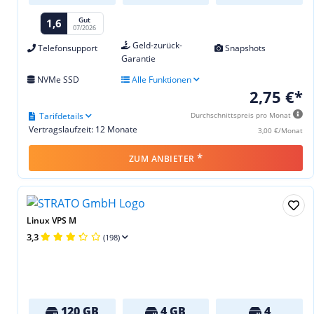
Gut
1,6
07/2026
Geld-zurück-
Telefonsupport
Snapshots
Garantie
NVMe SSD
Alle Funktionen
2,75 €*
Tarifdetails
Durchschnittspreis pro Monat
Vertragslaufzeit: 12 Monate
3,00 €/Monat
*
ZUM ANBIETER
Linux VPS M
3,3
(198)
120 GB
4 GB
4