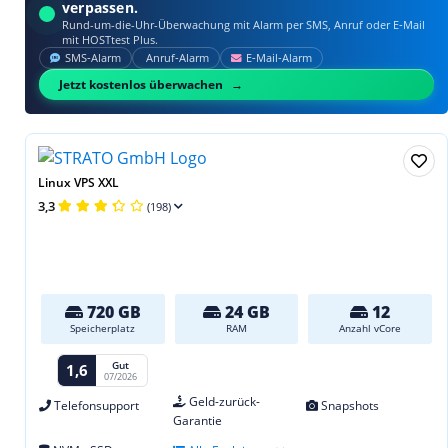
verpassen.
Rund-um-die-Uhr-Überwachung mit Alarm per SMS, Anruf oder E‑Mail
mit HOSTtest Plus.
SMS‑Alarm
Anruf‑Alarm
E‑Mail‑Alarm
Jetzt kostenlos überwachen
Linux VPS XXL
3,3
(198)
720 GB
24 GB
12
Speicherplatz
RAM
Anzahl vCore
Gut
1,6
07/2026
Geld-zurück-
Telefonsupport
Snapshots
Garantie