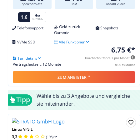
Speicherplatz
RAM
Anzahl vCore
Gut
1,6
07/2026
Geld-zurück-
Telefonsupport
Snapshots
Garantie
NVMe SSD
Alle Funktionen
6,75 €*
Tarifdetails
Durchschnittspreis pro Monat
Vertragslaufzeit: 12 Monate
8,00 €/Monat
*
ZUM ANBIETER
Wähle bis zu 3 Angebote und vergleiche
Tipp
sie miteinander.
Linux VPS L
3,3
(198)