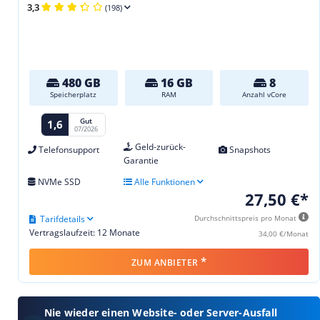
3,3
(198)
480 GB
16 GB
8
Speicherplatz
RAM
Anzahl vCore
Gut
1,6
07/2026
Geld-zurück-
Telefonsupport
Snapshots
Garantie
NVMe SSD
Alle Funktionen
27,50 €*
Tarifdetails
Durchschnittspreis pro Monat
Vertragslaufzeit: 12 Monate
34,00 €/Monat
*
ZUM ANBIETER
Nie wieder einen Website- oder Server-Ausfall