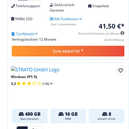
Geld-zurück-
Telefonsupport
Snapshots
Garantie
NVMe SSD
Alle Funktionen
41,50 €*
Exkl. Lizenzkosten
Tarifdetails
Durchschnittspreis pro Monat
Vertragslaufzeit: 12 Monate
43,00 €/Monat
*
ZUM ANBIETER
Windows VPS XL
3,3
(198)
480 GB
16 GB
8
Speicherplatz
RAM
Anzahl vCore