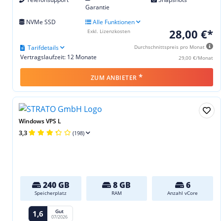
Garantie
NVMe SSD
Alle Funktionen
28,00 €*
Exkl. Lizenzkosten
Tarifdetails
Durchschnittspreis pro Monat
Vertragslaufzeit: 12 Monate
29,00 €/Monat
*
ZUM ANBIETER
Windows VPS L
3,3
(198)
240 GB
8 GB
6
Speicherplatz
RAM
Anzahl vCore
Gut
1,6
07/2026