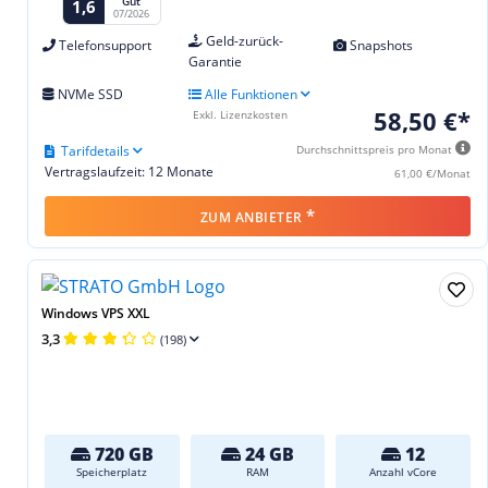
Gut
1,6
07/2026
Geld-zurück-
Telefonsupport
Snapshots
Garantie
NVMe SSD
Alle Funktionen
58,50 €*
Exkl. Lizenzkosten
Tarifdetails
Durchschnittspreis pro Monat
Vertragslaufzeit: 12 Monate
61,00 €/Monat
*
ZUM ANBIETER
Windows VPS XXL
3,3
(198)
720 GB
24 GB
12
Speicherplatz
RAM
Anzahl vCore