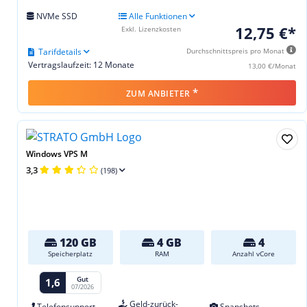
NVMe SSD
Alle Funktionen
12,75 €*
Exkl. Lizenzkosten
Tarifdetails
Durchschnittspreis pro Monat
Vertragslaufzeit: 12 Monate
13,00 €/Monat
*
ZUM ANBIETER
Windows VPS M
3,3
(198)
120 GB
4 GB
4
Speicherplatz
RAM
Anzahl vCore
Gut
1,6
07/2026
Geld-zurück-
Telefonsupport
Snapshots