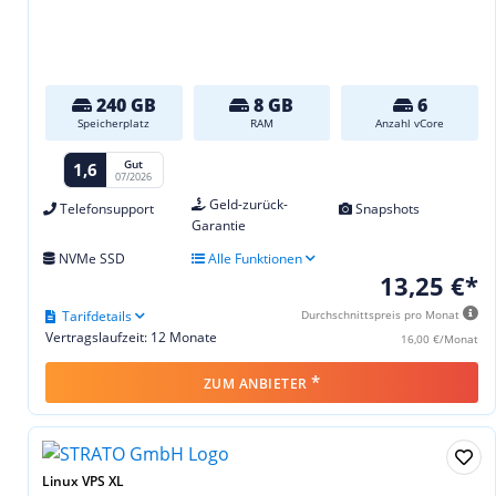
240 GB
8 GB
6
Speicherplatz
RAM
Anzahl vCore
Gut
1,6
07/2026
Geld-zurück-
Telefonsupport
Snapshots
Garantie
NVMe SSD
Alle Funktionen
13,25 €*
Tarifdetails
Durchschnittspreis pro Monat
Vertragslaufzeit: 12 Monate
16,00 €/Monat
*
ZUM ANBIETER
Linux VPS XL