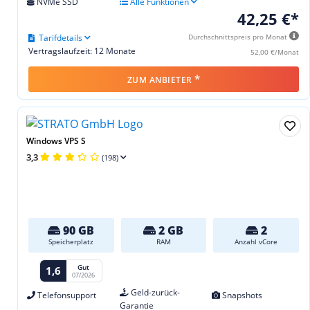
NVMe SSD
Alle Funktionen
42,25 €*
Tarifdetails
Durchschnittspreis pro Monat
Vertragslaufzeit: 12 Monate
52,00 €/Monat
*
ZUM ANBIETER
Windows VPS S
3,3
(198)
90 GB
2 GB
2
Speicherplatz
RAM
Anzahl vCore
Gut
1,6
07/2026
Geld-zurück-
Telefonsupport
Snapshots
Garantie