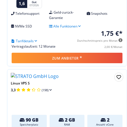
Gut
1,6
07/2026
Geld-zurück-
Telefonsupport
Snapshots
Garantie
NVMe SSD
Alle Funktionen
1,75 €*
Tarifdetails
Durchschnittspreis pro Monat
Vertragslaufzeit: 12 Monate
2,00 €/Monat
*
ZUM ANBIETER
Linux VPS S
3,3
(198)
90 GB
2 GB
2
Speicherplatz
RAM
Anzahl vCore