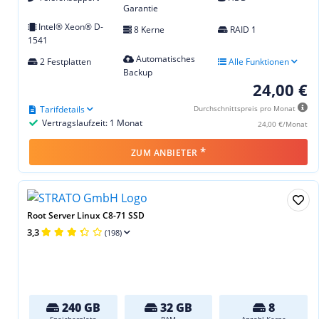
Garantie
Intel® Xeon® D-
8 Kerne
RAID 1
1541
Automatisches
2 Festplatten
Alle Funktionen
Backup
24,00 €
Tarifdetails
Durchschnittspreis pro Monat
Vertragslaufzeit: 1 Monat
24,00 €/Monat
*
ZUM ANBIETER
Root Server Linux C8-71 SSD
3,3
(198)
240 GB
32 GB
8
Speicherplatz
RAM
Anzahl Kerne