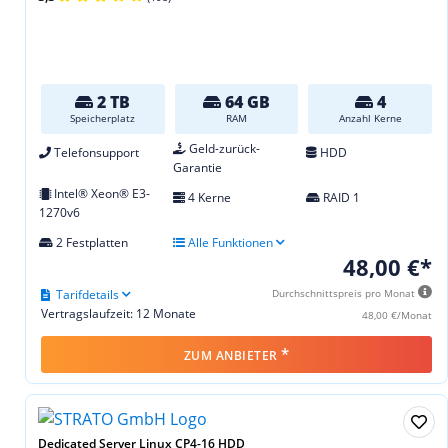
2 TB
64 GB
4
Speicherplatz
RAM
Anzahl Kerne
Geld-zurück-
Telefonsupport
HDD
Garantie
Intel® Xeon® E3-
4 Kerne
RAID 1
1270v6
2 Festplatten
Alle Funktionen
48,00 €*
Tarifdetails
Durchschnittspreis pro Monat
Vertragslaufzeit: 12 Monate
48,00 €/Monat
*
ZUM ANBIETER
Dedicated Server Linux CP4-16 HDD