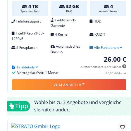
4 TB
32 GB
4
Speicherplatz
RAM
Anzahl Kerne
Geld-zurück-
Telefonsupport
HDD
Garantie
Intel® Xeon® E3-
4 Kerne
RAID 1
1230v6
Automatisches
2 Festplatten
Alle Funktionen
Backup
26,00 €
Tarifdetails
Durchschnittspreis pro Monat
Vertragslaufzeit: 1 Monat
26,00 €/Monat
*
ZUM ANBIETER
Wähle bis zu 3 Angebote und vergleiche
Tipp
sie miteinander.