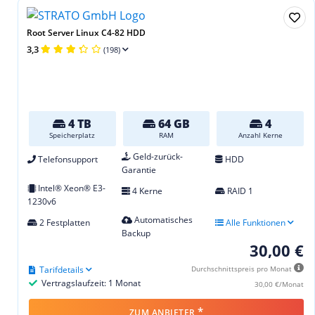
Root Server Linux C4-82 HDD
3,3
(198)
4 TB
64 GB
4
Speicherplatz
RAM
Anzahl Kerne
Geld-zurück-
Telefonsupport
HDD
Garantie
Intel® Xeon® E3-
4 Kerne
RAID 1
1230v6
Automatisches
2 Festplatten
Alle Funktionen
Backup
30,00 €
Tarifdetails
Durchschnittspreis pro Monat
Vertragslaufzeit: 1 Monat
30,00 €/Monat
*
ZUM ANBIETER