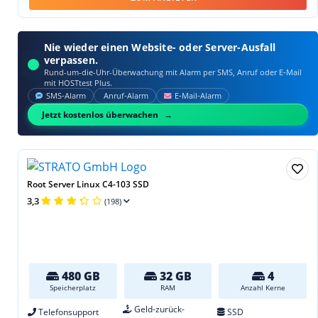
Nie wieder einen Website- oder Server-Ausfall
verpassen.
Rund-um-die-Uhr-Überwachung mit Alarm per SMS, Anruf oder E‑Mail
mit HOSTtest Plus.
SMS‑Alarm
Anruf‑Alarm
E‑Mail‑Alarm
Jetzt kostenlos überwachen
Root Server Linux C4-103 SSD
3,3
(198)
480 GB
32 GB
4
Speicherplatz
RAM
Anzahl Kerne
Geld-zurück-
Telefonsupport
SSD