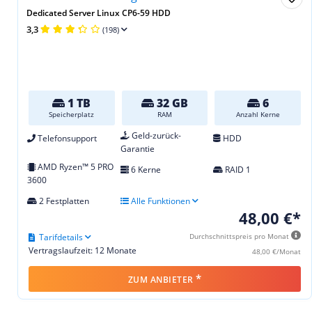
Dedicated Server Linux CP6-59 HDD
3,3
(198)
1 TB
32 GB
6
Speicherplatz
RAM
Anzahl Kerne
Geld-zurück-
Telefonsupport
HDD
Garantie
AMD Ryzen™ 5 PRO
6 Kerne
RAID 1
3600
2 Festplatten
Alle Funktionen
48,00 €*
Tarifdetails
Durchschnittspreis pro Monat
Vertragslaufzeit: 12 Monate
48,00 €/Monat
*
ZUM ANBIETER