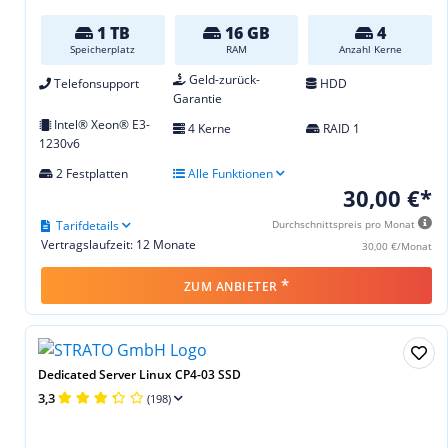
1 TB
16 GB
4
Speicherplatz
RAM
Anzahl Kerne
Geld-zurück-
Telefonsupport
HDD
Garantie
Intel® Xeon® E3-
4 Kerne
RAID 1
1230v6
2 Festplatten
Alle Funktionen
30,00 €*
Tarifdetails
Durchschnittspreis pro Monat
Vertragslaufzeit: 12 Monate
30,00 €/Monat
*
ZUM ANBIETER
Dedicated Server Linux CP4-03 SSD
3,3
(198)