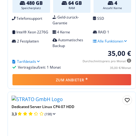
480 GB
64 GB
4
Speicherplatz
RAM
Anzahl Kerne
Geld-zurück-
Telefonsupport
SSD
Garantie
Intel® Xeon 2276G
4 Kerne
RAID 1
Automatisches
2 Festplatten
Alle Funktionen
Backup
35,00 €
Tarifdetails
Durchschnittspreis pro Monat
Vertragslaufzeit: 1 Monat
35,00 €/Monat
*
ZUM ANBIETER
Dedicated Server Linux CP4-07 HDD
3,3
(198)