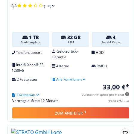
3,3
(198)
1 TB
32 GB
4
Speicherplatz
RAM
Anzahl Kerne
Geld-zurück-
Telefonsupport
HDD
Garantie
Intel® Xeon® E3-
4 Kerne
RAID 1
1230v6
2 Festplatten
Alle Funktionen
33,00 €*
Tarifdetails
Durchschnittspreis pro Monat
Vertragslaufzeit: 12 Monate
33,00 €/Monat
*
ZUM ANBIETER