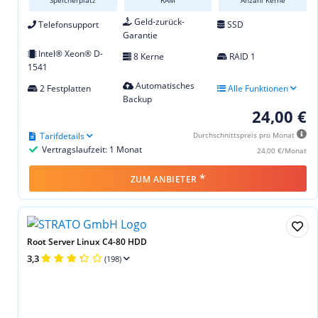
Geld-zurück-
Telefonsupport
SSD
Garantie
Intel® Xeon® D-
8 Kerne
RAID 1
1541
Automatisches
2 Festplatten
Alle Funktionen
Backup
24,00 €
Tarifdetails
Durchschnittspreis pro Monat
Vertragslaufzeit: 1 Monat
24,00 €/Monat
*
ZUM ANBIETER
Root Server Linux C4-80 HDD
3,3
(198)