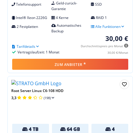
Geld-zurück-
Telefonsupport
SSD
Garantie
Intel® Xeon 2226G
4 Kerne
RAID 1
Automatisches
2 Festplatten
Alle Funktionen
Backup
30,00 €
Tarifdetails
Durchschnittspreis pro Monat
Vertragslaufzeit: 1 Monat
30,00 €/Monat
*
ZUM ANBIETER
Root Server Linux C6-108 HDD
3,3
(198)
4 TB
64 GB
4