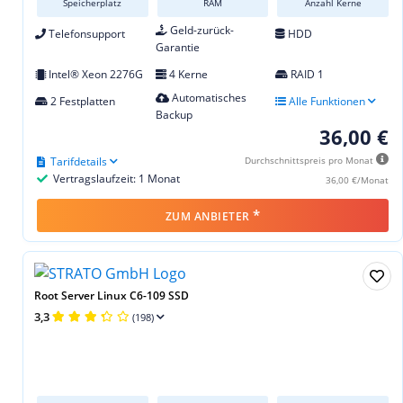
Speicherplatz
RAM
Anzahl Kerne
Geld-zurück-
Telefonsupport
HDD
Garantie
Intel® Xeon 2276G
4 Kerne
RAID 1
Automatisches
2 Festplatten
Alle Funktionen
Backup
36,00 €
Tarifdetails
Durchschnittspreis pro Monat
Vertragslaufzeit: 1 Monat
36,00 €/Monat
*
ZUM ANBIETER
Root Server Linux C6-109 SSD
3,3
(198)