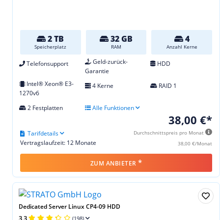
2 TB
32 GB
4
Speicherplatz
RAM
Anzahl Kerne
Geld-zurück-
Telefonsupport
HDD
Garantie
Intel® Xeon® E3-
4 Kerne
RAID 1
1270v6
2 Festplatten
Alle Funktionen
38,00 €*
Tarifdetails
Durchschnittspreis pro Monat
Vertragslaufzeit: 12 Monate
38,00 €/Monat
*
ZUM ANBIETER
Dedicated Server Linux CP4-09 HDD
3,3
(198)