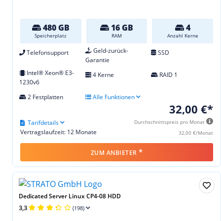
480 GB
16 GB
4
Speicherplatz
RAM
Anzahl Kerne
Geld-zurück-
Telefonsupport
SSD
Garantie
Intel® Xeon® E3-
4 Kerne
RAID 1
1230v6
2 Festplatten
Alle Funktionen
32,00 €*
Tarifdetails
Durchschnittspreis pro Monat
Vertragslaufzeit: 12 Monate
32,00 €/Monat
*
ZUM ANBIETER
Dedicated Server Linux CP4-08 HDD
3,3
(198)