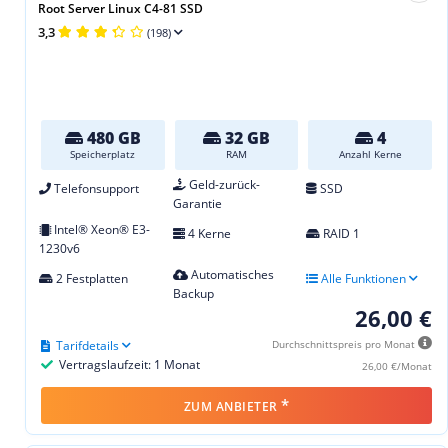
Root Server Linux C4-81 SSD
3,3
(198)
480 GB
32 GB
4
Speicherplatz
RAM
Anzahl Kerne
Geld-zurück-
Telefonsupport
SSD
Garantie
Intel® Xeon® E3-
4 Kerne
RAID 1
1230v6
Automatisches
2 Festplatten
Alle Funktionen
Backup
26,00 €
Tarifdetails
Durchschnittspreis pro Monat
Vertragslaufzeit: 1 Monat
26,00 €/Monat
*
ZUM ANBIETER