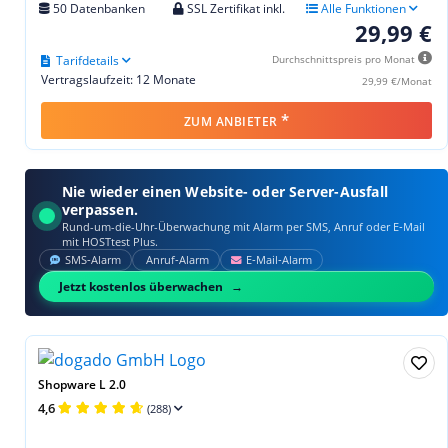
50 Datenbanken
SSL Zertifikat inkl.
Alle Funktionen
29,99 €
Tarifdetails
Durchschnittspreis pro Monat
Vertragslaufzeit: 12 Monate
29,99 €/Monat
*
ZUM ANBIETER
Nie wieder einen Website- oder Server-Ausfall
verpassen.
Rund-um-die-Uhr-Überwachung mit Alarm per SMS, Anruf oder E‑Mail
mit HOSTtest Plus.
SMS‑Alarm
Anruf‑Alarm
E‑Mail‑Alarm
Jetzt kostenlos überwachen
Shopware L 2.0
4,6
(288)