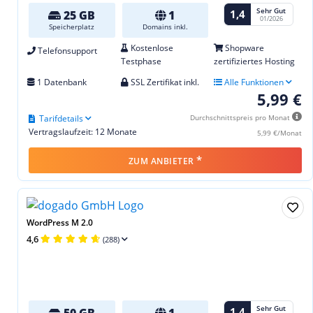
Sehr Gut
1,4
25 GB
1
01/2026
Speicherplatz
Domains inkl.
Kostenlose
Shopware
Telefonsupport
Testphase
zertifiziertes Hosting
1 Datenbank
SSL Zertifikat inkl.
Alle Funktionen
5,99 €
Tarifdetails
Durchschnittspreis pro Monat
Vertragslaufzeit: 12 Monate
5,99 €/Monat
*
ZUM ANBIETER
WordPress M 2.0
4,6
(288)
Sehr Gut
1,4
50 GB
1