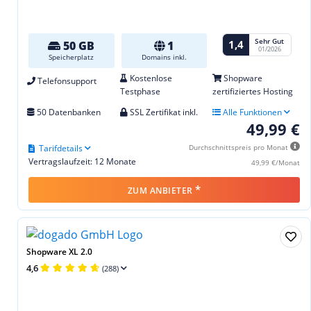
Sehr Gut
1,4
50 GB
1
01/2026
Speicherplatz
Domains inkl.
Kostenlose
Shopware
Telefonsupport
Testphase
zertifiziertes Hosting
50 Datenbanken
SSL Zertifikat inkl.
Alle Funktionen
49,99 €
Tarifdetails
Durchschnittspreis pro Monat
Vertragslaufzeit: 12 Monate
49,99 €/Monat
*
ZUM ANBIETER
Shopware XL 2.0
4,6
(288)