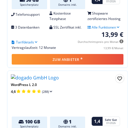
01/2026
Speicherplatz
Domains inkl.
Kostenlose
Shopware
Telefonsupport
Testphase
zertifiziertes Hosting
3 Datenbanken
SSL Zertifikat inkl.
Alle Funktionen
13,99 €
Tarifdetails
Durchschnittspreis pro Monat
Vertragslaufzeit: 12 Monate
13,99 €/Monat
*
ZUM ANBIETER
WordPress L 2.0
4,6
(288)
Sehr Gut
1,4
100 GB
1
01/2026
Speicherplatz
Domains inkl.