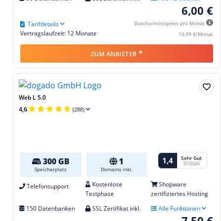
6,00 €
Tarifdetails
Durchschnittspreis pro Monat
Vertragslaufzeit: 12 Monate
10,99 €/Monat
*
ZUM ANBIETER
Web L 5.0
4,6
(288)
Sehr Gut
1,4
300 GB
1
01/2026
Speicherplatz
Domains inkl.
Kostenlose
Shopware
Telefonsupport
Testphase
zertifiziertes Hosting
150 Datenbanken
SSL Zertifikat inkl.
Alle Funktionen
7,50 €