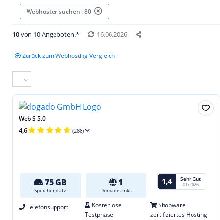
Webhoster suchen : 80
10
von 10 Angeboten.*
16.06.2026
Zurück zum Webhosting Vergleich
Web S 5.0
4,6
(288)
Sehr Gut
1,4
75 GB
1
01/2026
Speicherplatz
Domains inkl.
Kostenlose
Shopware
Telefonsupport
Testphase
zertifiziertes Hosting