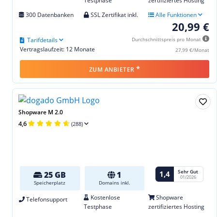
Testphase
zertifiziertes Hosting
300 Datenbanken
SSL Zertifikat inkl.
Alle Funktionen
20,99 €
Tarifdetails
Durchschnittspreis pro Monat
Vertragslaufzeit: 12 Monate
27,99 €/Monat
*
ZUM ANBIETER
Shopware M 2.0
4,6
(288)
Sehr Gut
1,4
25 GB
1
01/2026
Speicherplatz
Domains inkl.
Kostenlose
Shopware
Telefonsupport
Testphase
zertifiziertes Hosting