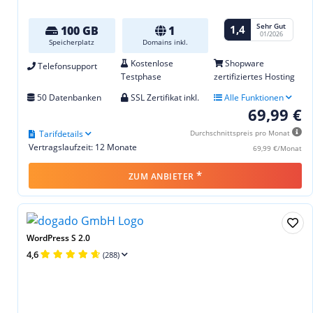
Sehr Gut
1,4
100 GB
1
01/2026
Speicherplatz
Domains inkl.
Kostenlose
Shopware
Telefonsupport
Testphase
zertifiziertes Hosting
50 Datenbanken
SSL Zertifikat inkl.
Alle Funktionen
69,99 €
Tarifdetails
Durchschnittspreis pro Monat
Vertragslaufzeit: 12 Monate
69,99 €/Monat
*
ZUM ANBIETER
WordPress S 2.0
4,6
(288)