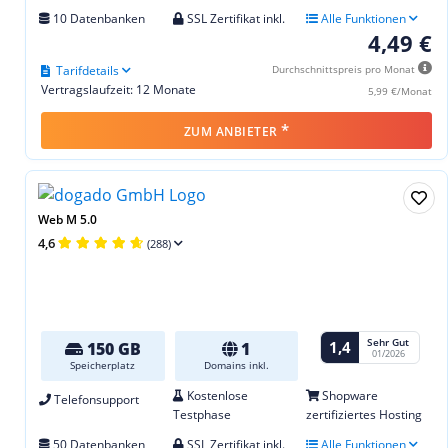
10 Datenbanken
SSL Zertifikat inkl.
Alle Funktionen
4,49 €
Tarifdetails
Durchschnittspreis pro Monat
Vertragslaufzeit: 12 Monate
5,99 €/Monat
*
ZUM ANBIETER
Web M 5.0
4,6
(288)
Sehr Gut
1,4
150 GB
1
01/2026
Speicherplatz
Domains inkl.
Kostenlose
Shopware
Telefonsupport
Testphase
zertifiziertes Hosting
50 Datenbanken
SSL Zertifikat inkl.
Alle Funktionen