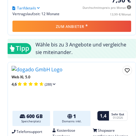
Tarifdetails
Durchschnittspreis pro Monat
Vertragslaufzeit: 12 Monate
13,99 €/Monat
*
ZUM ANBIETER
Wähle bis zu 3 Angebote und vergleiche
Tipp
sie miteinander.
Web XL 5.0
4,6
(288)
Sehr Gut
1,4
600 GB
1
01/2026
Speicherplatz
Domains inkl.
Kostenlose
Shopware
Telefonsupport