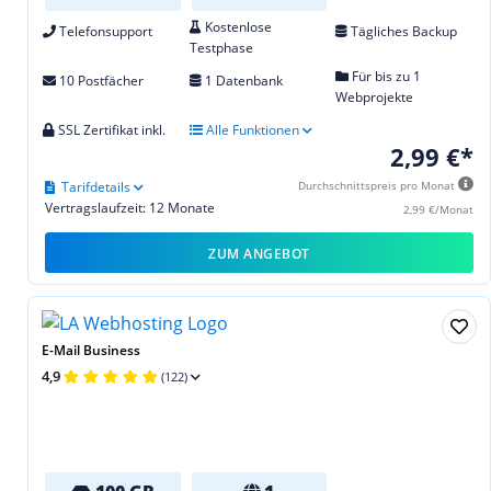
Kostenlose
Telefonsupport
Tägliches Backup
Testphase
Für bis zu 1
10 Postfächer
1 Datenbank
Webprojekte
SSL Zertifikat inkl.
Alle Funktionen
2,99 €*
Tarifdetails
Durchschnittspreis pro Monat
Vertragslaufzeit: 12 Monate
2,99 €/Monat
ZUM ANGEBOT
E-Mail Business
4,9
(122)