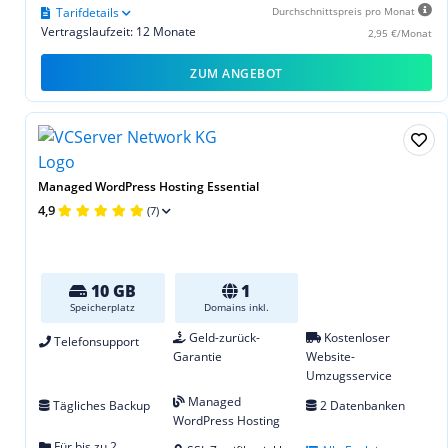
Tarifdetails
Durchschnittspreis pro Monat
Vertragslaufzeit: 12 Monate
2,95 €/Monat
ZUM ANGEBOT
Managed WordPress Hosting Essential
4,9
(7)
10 GB
1
Speicherplatz
Domains inkl.
Geld-zurück-
Kostenloser
Telefonsupport
Garantie
Website-
Umzugsservice
Managed
Tägliches Backup
2 Datenbanken
WordPress Hosting
Für bis zu 2