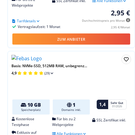
SSL Zertifikat inkl.
Alle Funktionen
Webprojekte
2,95 €
Tarifdetails
Durchschnittspreis pro Monat
Vertragslaufzeit: 1 Monat
2,95 €/Monat
ZUM ANBIETER
Basis: NVMe-SSD, 512MB RAM, unbegrenz...
4,9
(29)
Sehr Gut
1,4
10 GB
1
01/2026
Speicherplatz
Domains inkl.
Kostenlose
Für bis zu 2
SSL Zertifikat inkl.
Testphase
Webprojekte
Exklusiv auf
Alle Funktionen