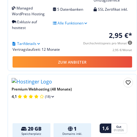
Umzugsservice
Managed
5 Datenbanken
SSL Zertifikat inkl.
WordPress Hosting
Exklusiv auf
Alle Funktionen
hosttest
2,95 €*
Tarifdetails
Durchschnittspreis pro Monat
Vertragslaufzeit: 12 Monate
2,95 €/Monat
ZUM ANBIETER
Premium Webhosting (48 Monate)
4,1
(18)
Gut
1,6
20 GB
1
01/2026
Speicherplatz
Domains inkl.