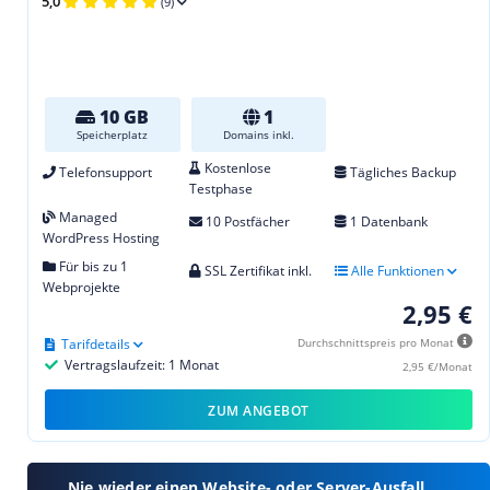
5,0
(9)
10 GB
1
Speicherplatz
Domains inkl.
Kostenlose
Telefonsupport
Tägliches Backup
Testphase
Managed
10 Postfächer
1 Datenbank
WordPress Hosting
Für bis zu 1
SSL Zertifikat inkl.
Alle Funktionen
Webprojekte
2,95 €
Tarifdetails
Durchschnittspreis pro Monat
Vertragslaufzeit: 1 Monat
2,95 €/Monat
ZUM ANGEBOT
Nie wieder einen Website- oder Server-Ausfall