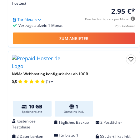
hosttest
2,95 €*
Tarifdetails
Durchschnittspreis pro Monat
Vertragslaufzeit: 1 Monat
2,95 €/Monat
ZUM ANBIETER
NVMe Webhosting konfigurierbar ab 10GB
5,0
(1)
10 GB
1
Speicherplatz
Domains inkl.
Kostenlose
Tägliches Backup
2 Postfächer
Testphase
Für bis zu 1
2 Datenbanken
SSL Zertifikat inkl.