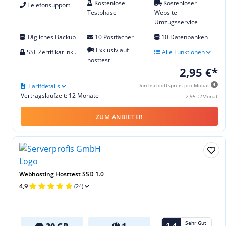
Kostenlose
Kostenloser
Telefonsupport
Testphase
Website-
Umzugsservice
Tägliches Backup
10 Postfächer
10 Datenbanken
Exklusiv auf
SSL Zertifikat inkl.
Alle Funktionen
hosttest
2,95 €*
Tarifdetails
Durchschnittspreis pro Monat
Vertragslaufzeit: 12 Monate
2,95 €/Monat
ZUM ANBIETER
Webhosting Hosttest SSD 1.0
4,9
(24)
Sehr Gut
1,4