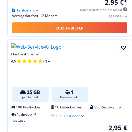
2,95 €*
Tarifdetails
Durchschnittspreis pro Monat
Vertragslaufzeit: 12 Monate
2,95 €/Monat
ZUM ANBIETER
HostTest Special
4,9
(7)
25 GB
1
Speicherplatz
Domains inkl.
100 Postfächer
10 Datenbanken
SSL Zertifikat inkl.
Exklusiv auf
Alle Funktionen
hosttest
2,95 €