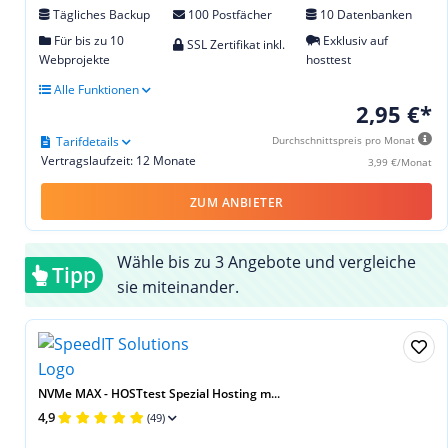
Tägliches Backup
100 Postfächer
10 Datenbanken
Für bis zu 10
Exklusiv auf
SSL Zertifikat inkl.
Webprojekte
hosttest
Alle Funktionen
2,95 €*
Tarifdetails
Durchschnittspreis pro Monat
Vertragslaufzeit: 12 Monate
3,99 €/Monat
ZUM ANBIETER
Wähle bis zu 3 Angebote und vergleiche
Tipp
sie miteinander.
NVMe MAX - HOSTtest Spezial Hosting m...
4,9
(49)