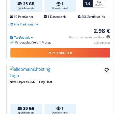
Gut
1,6
25 GB
1
01/2026
Speicherplatz
Domains inkl.
10 Postfächer
1 Datenbank
SSL Zertifikat inkl.
Alle Funktionen
2,98 €
Tarifdetails
Durchschnittspreis pro Monat
Vertragslaufzeit: 1 Monat
2,98 €/Monat
ZUM ANBIETER
NVM Express SSD | Tiny Host
20 GB
1
Speicherplatz
Domains inkl.