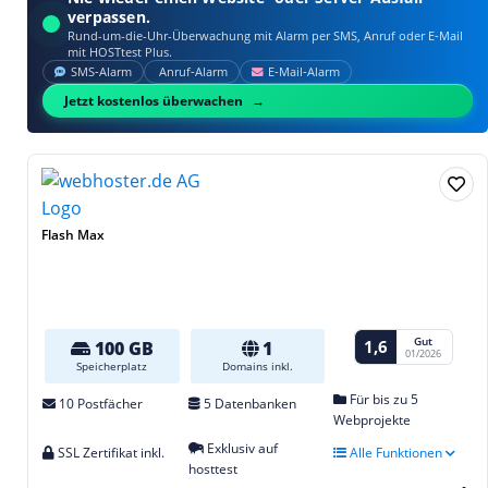
verpassen.
Rund-um-die-Uhr-Überwachung mit Alarm per SMS, Anruf oder E‑Mail
mit HOSTtest Plus.
SMS‑Alarm
Anruf‑Alarm
E‑Mail‑Alarm
Jetzt kostenlos überwachen
Flash Max
Gut
1,6
100 GB
1
01/2026
Speicherplatz
Domains inkl.
Für bis zu 5
10 Postfächer
5 Datenbanken
Webprojekte
Exklusiv auf
SSL Zertifikat inkl.
Alle Funktionen
hosttest