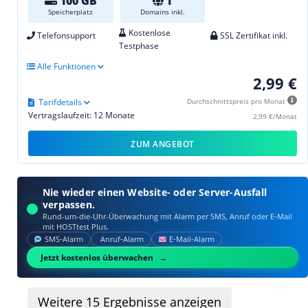
100 GB
1
Speicherplatz
Domains inkl.
Kostenlose
Telefonsupport
SSL Zertifikat inkl.
Testphase
Alle Funktionen
2,99 €
Tarifdetails
Durchschnittspreis pro Monat
Vertragslaufzeit: 12 Monate
2,99 €/Monat
ZUM ANGEBOT
Nie wieder einen Website- oder Server-Ausfall
verpassen.
Rund-um-die-Uhr-Überwachung mit Alarm per SMS, Anruf oder E‑Mail
mit HOSTtest Plus.
SMS‑Alarm
Anruf‑Alarm
E‑Mail‑Alarm
Jetzt kostenlos überwachen
Weitere
15
Ergebnisse anzeigen