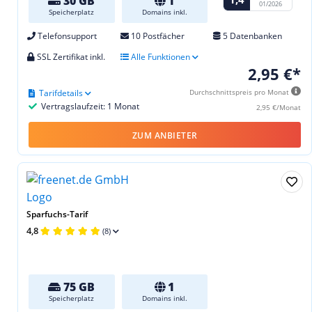
30 GB
1
01/2026
Speicherplatz
Domains inkl.
Telefonsupport
10 Postfächer
5 Datenbanken
SSL Zertifikat inkl.
Alle Funktionen
2,95 €*
Tarifdetails
Durchschnittspreis pro Monat
Vertragslaufzeit: 1 Monat
2,95 €/Monat
ZUM ANBIETER
Sparfuchs-Tarif
4,8
(8)
75 GB
1
Speicherplatz
Domains inkl.