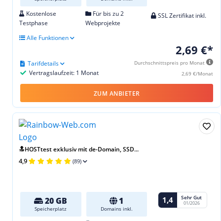
Kostenlose
Für bis zu 2
SSL Zertifikat inkl.
Testphase
Webprojekte
Alle Funktionen
2,69 €*
Tarifdetails
Durchschnittspreis pro Monat
Vertragslaufzeit: 1 Monat
2,69 €/Monat
ZUM ANBIETER
🔝HOSTtest exklusiv mit de-Domain, SSD...
4,9
(89)
Sehr Gut
1,4
20 GB
1
01/2026
Speicherplatz
Domains inkl.