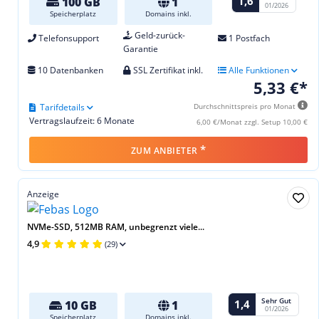
1,6
100 GB
1
01/2026
Speicherplatz
Domains inkl.
Geld-zurück-
Telefonsupport
1 Postfach
Garantie
10 Datenbanken
SSL Zertifikat inkl.
Alle Funktionen
5,33 €*
Tarifdetails
Durchschnittspreis pro Monat
Vertragslaufzeit: 6 Monate
6,00 €/Monat zzgl. Setup 10,00 €
*
ZUM ANBIETER
Anzeige
NVMe-SSD, 512MB RAM, unbegrenzt viele...
4,9
(29)
Sehr Gut
1,4
10 GB
1
01/2026
Speicherplatz
Domains inkl.