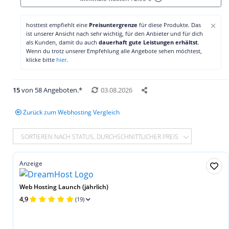
×
hosttest empfiehlt eine
Preisuntergrenze
für diese Produkte. Das
ist unserer Ansicht nach sehr wichtig, für den Anbieter und für dich
als Kunden, damit du auch
dauerhaft gute Leistungen erhältst
.
Wenn du trotz unserer Empfehlung alle Angebote sehen möchtest,
klicke bitte
hier
.
15
von 58 Angeboten.*
03.08.2026
Zurück zum Webhosting Vergleich
SORTIEREN NACH STATUS, DURCHSCHNITTLICHER PREIS
Anzeige
Web Hosting Launch (jährlich)
4,9
(19)