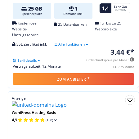
Sehr Gut
1,4
25 GB
1
02/2026
Speicherplatz
Domains inkl.
Kostenloser
Für bis zu 25
25 Datenbanken
Website-
Webprojekte
Umzugsservice
SSL Zertifikat inkl.
Alle Funktionen
3,44 €*
Tarifdetails
Durchschnittspreis pro Monat
Vertragslaufzeit: 12 Monate
13,08 €/Monat
*
ZUM ANBIETER
Anzeige
WordPress Hosting Basis
4,9
(158)