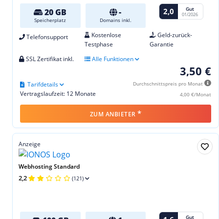
Gut
2,0
20 GB
-
01/2026
Speicherplatz
Domains inkl.
Kostenlose
Geld-zurück-
Telefonsupport
Testphase
Garantie
SSL Zertifikat inkl.
Alle Funktionen
3,50 €
Tarifdetails
Durchschnittspreis pro Monat
Vertragslaufzeit: 12 Monate
4,00 €/Monat
*
ZUM ANBIETER
Anzeige
Webhosting Standard
2,2
(121)
Gut